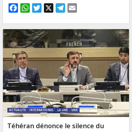
Facebook
WhatsApp
Twitter
X
Telegram
Email
ACTUALITE
INTERNATIONAL
LA UNE
UNE
Téhéran dénonce le silence du