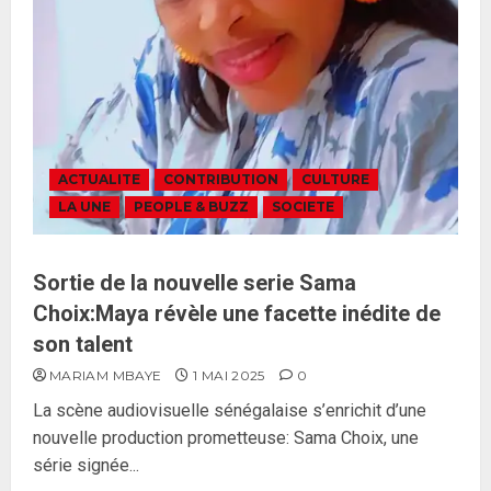
ACTUALITE
CONTRIBUTION
CULTURE
LA UNE
PEOPLE & BUZZ
SOCIETE
Sortie de la nouvelle serie Sama
Choix:Maya révèle une facette inédite de
son talent
MARIAM MBAYE
1 MAI 2025
0
La scène audiovisuelle sénégalaise s’enrichit d’une
nouvelle production prometteuse: Sama Choix, une
série signée...