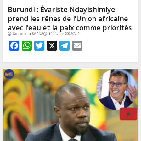
Burundi : Évariste Ndayishimiye
prend les rênes de l’Union africaine
avec l’eau et la paix comme priorités
Souveibou SAGNA
14 février 2026
0
Facebook
WhatsApp
Twitter
X
Telegram
Email