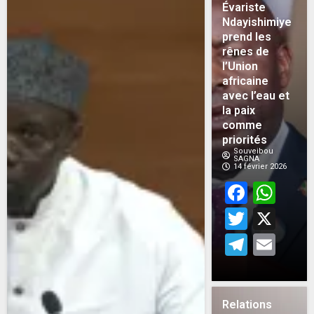
Évariste
Ndayishimiye
prend les
rênes de
l’Union
africaine
avec l’eau et
la paix
comme
priorités
Souveibou
SAGNA
14 février 2026
Face
Wh
Twitt
X
Teleg
Em
Relations