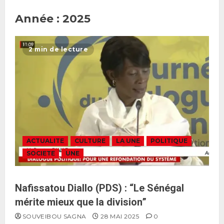
Année :
2025
2 min de lecture
ACTUALITE
CULTURE
LA UNE
POLITIQUE
SOCIETE
UNE
Nafissatou Diallo (PDS) : “Le Sénégal
mérite mieux que la division”
SOUVEIBOU SAGNA
28 MAI 2025
0