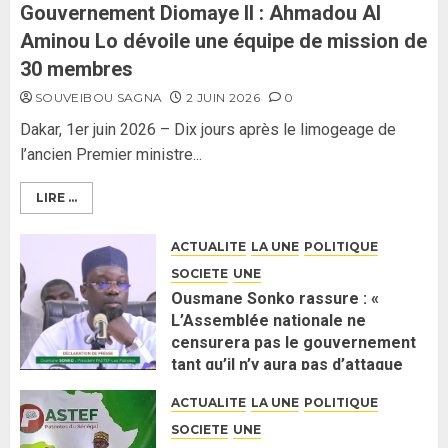
26 MAI 2026
0
3
Gouvernement Diomaye II : Ahmadou Al
Aminou Lo dévoile une équipe de mission de
30 membres
SOUVEIBOU SAGNA
2 JUIN 2026
0
Dakar, 1er juin 2026 – Dix jours après le limogeage de
l’ancien Premier ministre...
LIRE ...
ACTUALITE
LA UNE
POLITIQUE
SOCIETE
UNE
Ousmane Sonko rassure : «
L’Assemblée nationale ne
censurera pas le gouvernement
tant qu’il n’y aura pas d’attaque
politique contre Pastef »
ACTUALITE
LA UNE
POLITIQUE
2 JUIN 2026
0
SOCIETE
UNE