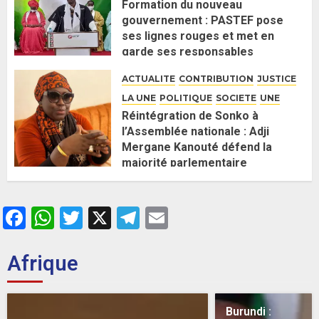
Formation du nouveau
gouvernement : PASTEF pose
ses lignes rouges et met en
garde ses responsables
26 MAI 2026
0
ACTUALITE
CONTRIBUTION
JUSTICE
LA UNE
POLITIQUE
SOCIETE
UNE
Réintégration de Sonko à
l’Assemblée nationale : Adji
Mergane Kanouté défend la
majorité parlementaire
26 MAI 2026
0
Facebook
WhatsApp
Twitter
X
Telegram
Email
Afrique
Burundi :