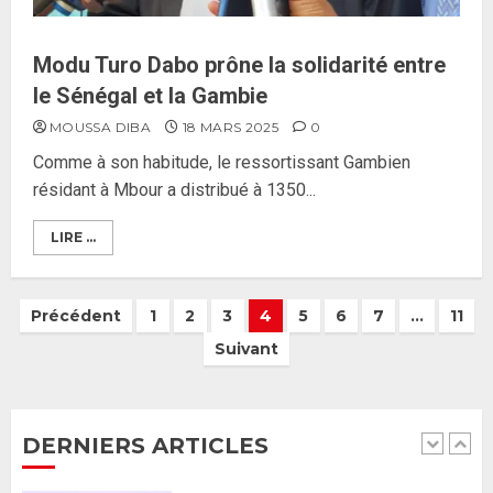
Guy Marius Sagna inquiet après la
nomination d’Al Aminou Lo : «
Modu Turo Dabo prône la solidarité entre
J’espère me tromper »
26 MAI 2026
0
le Sénégal et la Gambie
5
MOUSSA DIBA
18 MARS 2025
0
Comme à son habitude, le ressortissant Gambien
Gouvernement Diomaye II :
résidant à Mbour a distribué à 1350...
Ahmadou Al Aminou Lo dévoile
une équipe de mission de 30
LIRE ...
membres
2 JUIN 2026
0
1
Précédent
1
2
3
4
5
6
7
…
11
Suivant
Ousmane Sonko rassure : «
L’Assemblée nationale ne
censurera pas le gouvernement
tant qu’il n’y aura pas d’attaque
DERNIERS ARTICLES
politique contre Pastef »
2
2 JUIN 2026
0