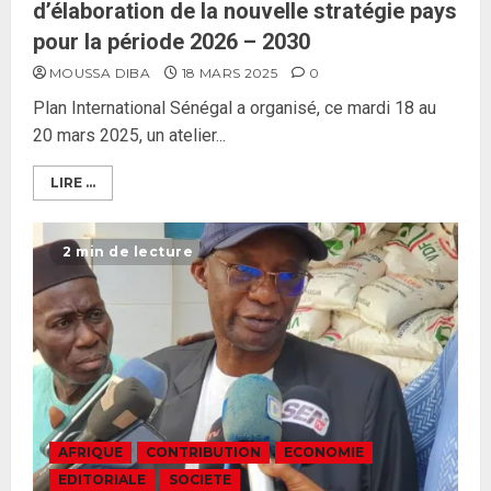
d’élaboration de la nouvelle stratégie pays
pour la période 2026 – 2030
MOUSSA DIBA
18 MARS 2025
0
Plan International Sénégal a organisé, ce mardi 18 au
20 mars 2025, un atelier...
Formation du nouveau
gouvernement : PASTEF pose
LIRE ...
ses lignes rouges et met en
garde ses responsables
2 min de lecture
26 MAI 2026
0
3
Réintégration de Sonko à
l’Assemblée nationale : Adji
Mergane Kanouté défend la
majorité parlementaire
26 MAI 2026
0
4
AFRIQUE
CONTRIBUTION
ECONOMIE
EDITORIALE
SOCIETE