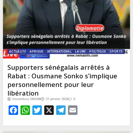
ACTUALITE
AFRIQUE
INTERNATIONAL
LA UNE
POLITIQUE
SPORTS
Supporters sénégalais arrêtés à
Rabat : Ousmane Sonko s’implique
personnellement pour leur
libération
Souveibou SAGNA
21 janvier 2026
0
Facebook
WhatsApp
Twitter
X
Telegram
Email