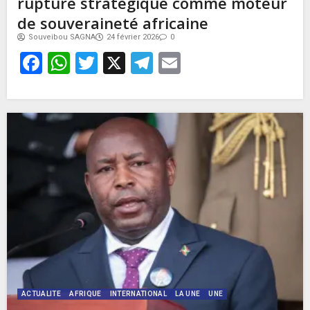
rupture stratégique comme moteur
de souveraineté africaine
Souveibou SAGNA
24 février 2026
0
Facebook
WhatsApp
Twitter
X
Telegram
Email
ACTUALITE
AFRIQUE
INTERNATIONAL
LA UNE
UNE