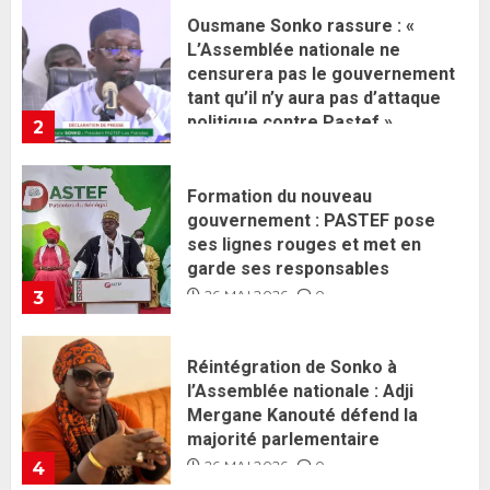
Formation du nouveau
gouvernement : PASTEF pose
ses lignes rouges et met en
garde ses responsables
26 MAI 2026
0
3
Réintégration de Sonko à
l’Assemblée nationale : Adji
Mergane Kanouté défend la
majorité parlementaire
26 MAI 2026
0
4
Guy Marius Sagna inquiet après la
nomination d’Al Aminou Lo : «
J’espère me tromper »
26 MAI 2026
0
5