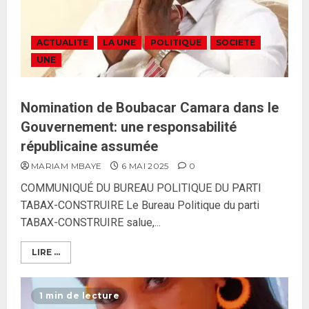
ACTUALITE
LA UNE
POLITIQUE
SOCIETE
UNE
Nomination de Boubacar Camara dans le
Gouvernement: une responsabilité
républicaine assumée
MARIAM MBAYE
6 MAI 2025
0
COMMUNIQUÉ DU BUREAU POLITIQUE DU PARTI
TABAX-CONSTRUIRE Le Bureau Politique du parti
TABAX-CONSTRUIRE salue,...
LIRE ...
1 min de lecture