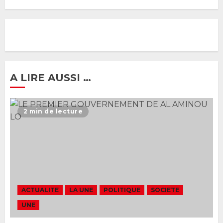
Gouvernement Diomaye II :
Ahmadou Al Aminou Lo dévoile
une équipe de mission de 30
membres
2 JUIN 2026
0
1
A LIRE AUSSI …
Ousmane Sonko rassure : «
L’Assemblée nationale ne
2 min de lecture
censurera pas le gouvernement
tant qu’il n’y aura pas d’attaque
politique contre Pastef »
2
2 JUIN 2026
0
Formation du nouveau
gouvernement : PASTEF pose
ACTUALITE
LA UNE
POLITIQUE
SOCIETE
ses lignes rouges et met en
UNE
garde ses responsables