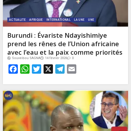
ACTUALITE
AFRIQUE
INTERNATIONAL
LA UNE
UNE
Burundi : Évariste Ndayishimiye
prend les rênes de l’Union africaine
avec l’eau et la paix comme priorités
Souveibou SAGNA
14 février 2026
0
Facebook
WhatsApp
Twitter
X
Telegram
Email