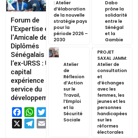
: Atelier
Dabo
d’élaboration
prône la
de la nouvelle
solidarité
Forum de
stratégie pays
entre le
pour la
Sénégal
l’Expertise de
période 2026 –
et la
l’Amicale des
2030
Gambie
Diplômés
PROJET
Sénégalais de
SAXAL JAMM:
l’ex-URSS : Un
Atelier
Atelier de
de
consultation
capital
Réflexion
et
expérience au
d’Action
d’échanges
service du
sur le
avec les
Travail,
femmes, les
développement
l’Emploi
jeunes et les
et la
personnes
Facebook
WhatsApp
Twitter
Sécurité
handicapées
Sociale
sur les
X
Telegram
Email
réformes
électorales