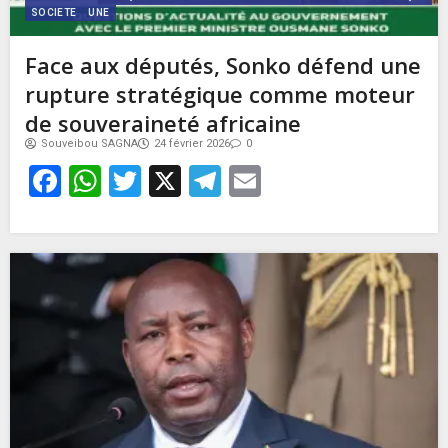
SOCIETE
UNE
Face aux députés, Sonko défend une
rupture stratégique comme moteur
de souveraineté africaine
Souveibou SAGNA
24 février 2026
0
Facebook
WhatsApp
Twitter
X
Telegram
Email