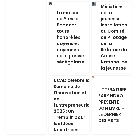
Ministère
La maison
de la
de Presse
jeunesse:
Babacar
Installation
toure
du Comité
honoré les
de Pilotage
doyens et
de la
doyennes
Réforme du
de la presse
Conseil
sénégalaise
National de
la jeunesse
UCAD célèbre la
Semaine de
LITTERATURE:
l’Innovation et
FARY NDAO
de
PRESENTE
l’Entrepreneuriat
SON LIVRE »
2025 : Un
LE DERNIER
Tremplin pour
DES ARTS
les Idées
Novatrices