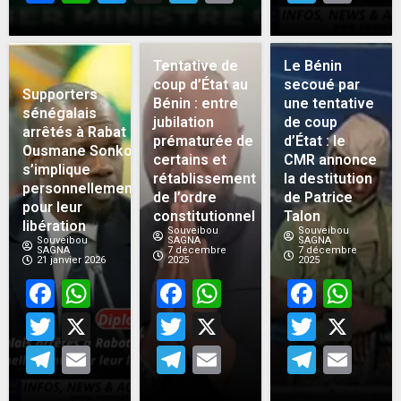
Tentative de
Le Bénin
coup d’État au
secoué par
Supporters
Bénin : entre
une tentative
sénégalais
jubilation
de coup
arrêtés à Rabat :
prématurée de
d’État : le
Ousmane Sonko
certains et
CMR annonce
s’implique
rétablissement
la destitution
personnellement
de l’ordre
de Patrice
pour leur
constitutionnel
Talon
libération
Souveibou
Souveibou
Souveibou
SAGNA
SAGNA
SAGNA
7 décembre
7 décembre
21 janvier 2026
2025
2025
Facebook
WhatsApp
Facebook
WhatsApp
Face
Wh
Twitter
X
Twitter
X
Twitt
X
Telegram
Email
Telegram
Email
Teleg
Em