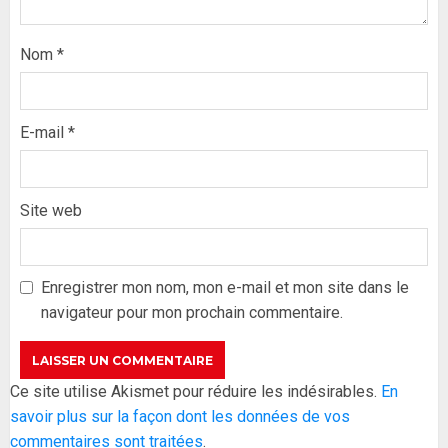
Nom
*
E-mail
*
Site web
Formation du nouveau
gouvernement : PASTEF pose
ses lignes rouges et met en
Enregistrer mon nom, mon e-mail et mon site dans le
garde ses responsables
navigateur pour mon prochain commentaire.
26 MAI 2026
0
3
Réintégration de Sonko à
Ce site utilise Akismet pour réduire les indésirables.
En
l’Assemblée nationale : Adji
savoir plus sur la façon dont les données de vos
Mergane Kanouté défend la
commentaires sont traitées
.