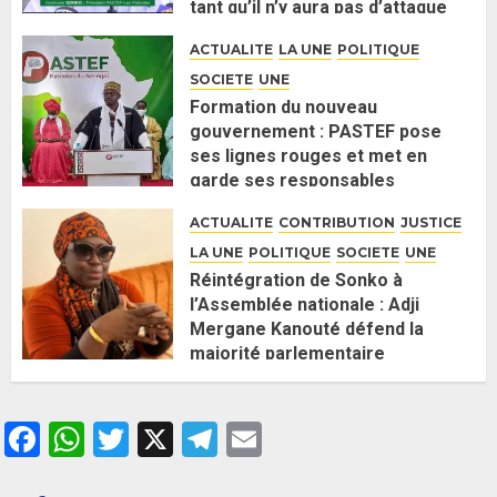
tant qu’il n’y aura pas d’attaque
politique contre Pastef »
ACTUALITE
LA UNE
POLITIQUE
2 JUIN 2026
0
SOCIETE
UNE
Formation du nouveau
gouvernement : PASTEF pose
ses lignes rouges et met en
garde ses responsables
26 MAI 2026
0
ACTUALITE
CONTRIBUTION
JUSTICE
LA UNE
POLITIQUE
SOCIETE
UNE
Réintégration de Sonko à
l’Assemblée nationale : Adji
Mergane Kanouté défend la
majorité parlementaire
26 MAI 2026
0
Facebook
WhatsApp
Twitter
X
Telegram
Email