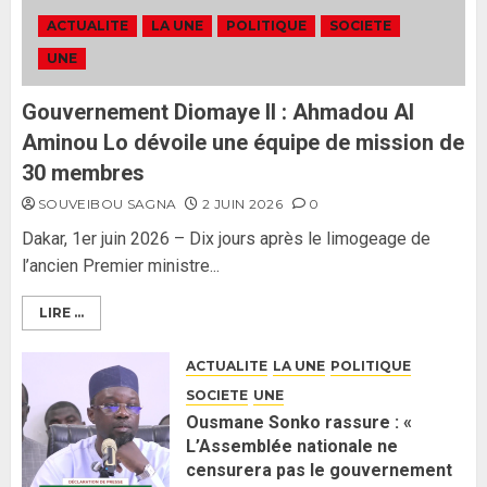
Formation du nouveau
gouvernement : PASTEF pose
ACTUALITE
LA UNE
POLITIQUE
SOCIETE
ses lignes rouges et met en
UNE
garde ses responsables
26 MAI 2026
0
3
Gouvernement Diomaye II : Ahmadou Al
Aminou Lo dévoile une équipe de mission de
30 membres
SOUVEIBOU SAGNA
2 JUIN 2026
0
Dakar, 1er juin 2026 – Dix jours après le limogeage de
l’ancien Premier ministre...
LIRE ...
ACTUALITE
LA UNE
POLITIQUE
SOCIETE
UNE
Ousmane Sonko rassure : «
L’Assemblée nationale ne
censurera pas le gouvernement