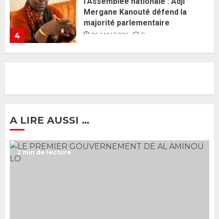
nomination d’Al Aminou Lo : «
J’espère me tromper »
26 MAI 2026
0
5
Gouvernement Diomaye II :
Ahmadou Al Aminou Lo dévoile
une équipe de mission de 30
membres
2 JUIN 2026
0
1
A LIRE AUSSI …
Ousmane Sonko rassure : «
2 min de lecture
L’Assemblée nationale ne
censurera pas le gouvernement
tant qu’il n’y aura pas d’attaque
politique contre Pastef »
2
2 JUIN 2026
0