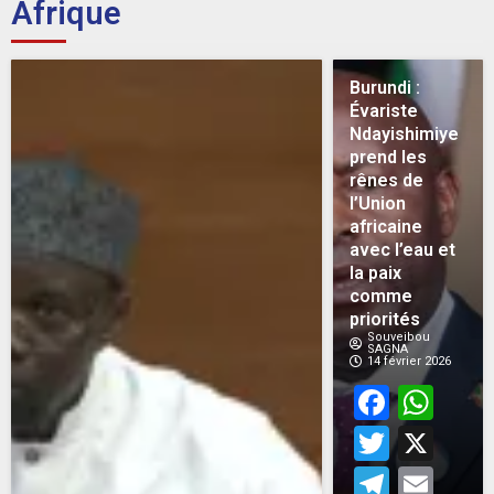
Afrique
Burundi :
Évariste
Ndayishimiye
prend les
rênes de
l’Union
africaine
avec l’eau et
la paix
comme
priorités
Souveibou
SAGNA
14 février 2026
Face
Wh
Twitt
X
Teleg
Em