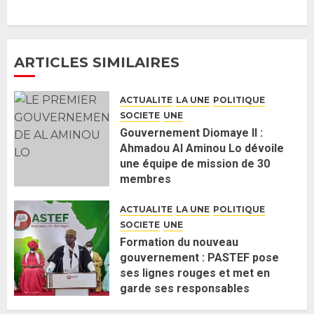
majorité parlementaire
26 MAI 2026
0
4
ARTICLES SIMILAIRES
Guy Marius Sagna inquiet après la
nomination d’Al Aminou Lo : «
ACTUALITE
LA UNE
POLITIQUE
J’espère me tromper »
SOCIETE
UNE
26 MAI 2026
0
5
Gouvernement Diomaye II :
Ahmadou Al Aminou Lo dévoile
une équipe de mission de 30
Gouvernement Diomaye II :
membres
Ahmadou Al Aminou Lo dévoile
2 JUIN 2026
0
une équipe de mission de 30
ACTUALITE
LA UNE
POLITIQUE
membres
SOCIETE
UNE
2 JUIN 2026
0
1
Formation du nouveau
gouvernement : PASTEF pose
ses lignes rouges et met en
Ousmane Sonko rassure : «
garde ses responsables
L’Assemblée nationale ne
26 MAI 2026
0