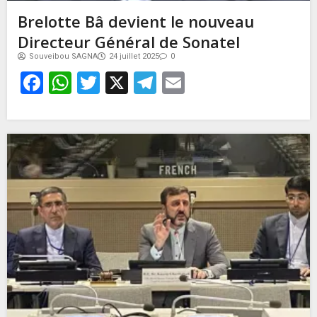
Brelotte Bâ devient le nouveau
Directeur Général de Sonatel
Souveibou SAGNA
24 juillet 2025
0
Facebook
WhatsApp
Twitter
X
Telegram
Email