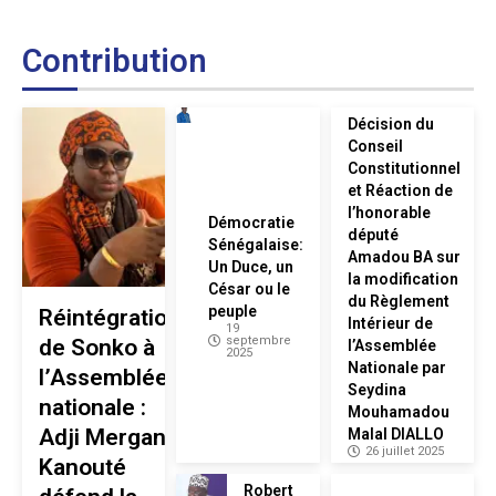
Contribution
Décision du
Conseil
Constitutionnel
et Réaction de
l’honorable
Démocratie
député
Sénégalaise:
Amadou BA sur
Un Duce, un
la modification
César ou le
du Règlement
peuple
Réintégration
Intérieur de
19
septembre
de Sonko à
l’Assemblée
2025
Nationale par
l’Assemblée
Seydina
nationale :
Mouhamadou
Adji Mergane
Malal DIALLO
26 juillet 2025
Kanouté
Robert