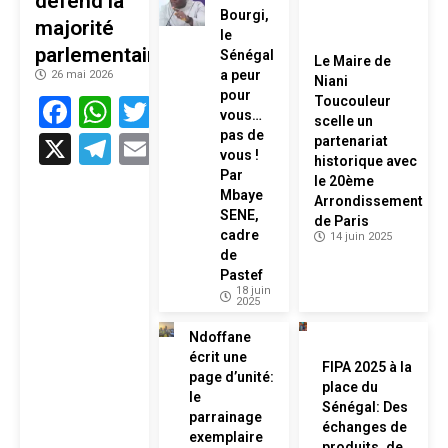
défend la
Bourgi,
majorité
le
parlementaire
Sénégal
Le Maire de
a peur
26 mai 2026
Niani
pour
Facebook
WhatsApp
Twitter
Toucouleur
vous…
scelle un
pas de
X
Telegram
Email
partenariat
vous !
historique avec
Par
le 20ème
Mbaye
Arrondissement
SENE,
de Paris
cadre
14 juin 2025
de
Pastef
18 juin
2025
Ndoffane
écrit une
FIPA 2025 à la
page d’unité:
place du
le
Sénégal: Des
parrainage
échanges de
exemplaire
produits, de