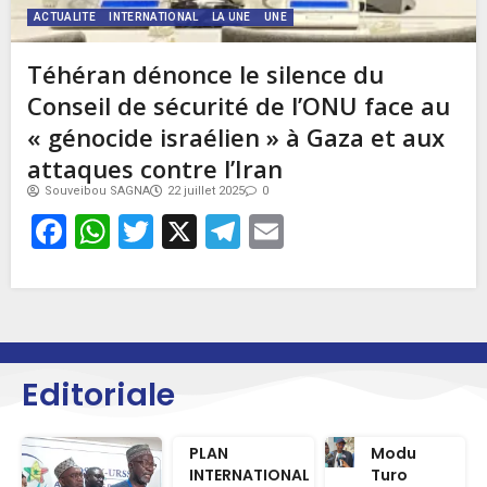
ACTUALITE
INTERNATIONAL
LA UNE
UNE
Téhéran dénonce le silence du
Conseil de sécurité de l’ONU face au
« génocide israélien » à Gaza et aux
attaques contre l’Iran
Souveibou SAGNA
22 juillet 2025
0
Facebook
WhatsApp
Twitter
X
Telegram
Email
Editoriale
PLAN
Modu
INTERNATIONAL
Turo