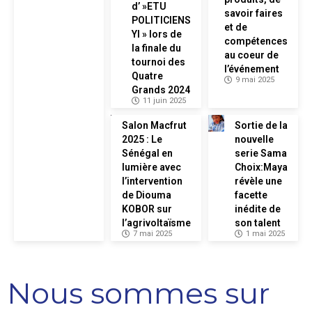
d’ »ETU
savoir faires
POLITICIENS
et de
YI » lors de
compétences
la finale du
au coeur de
tournoi des
l’événement
Quatre
9 mai 2025
Grands 2024
11 juin 2025
Salon Macfrut
Sortie de la
2025 : Le
nouvelle
Sénégal en
serie Sama
lumière avec
Choix:Maya
l’intervention
révèle une
de Diouma
facette
KOBOR sur
inédite de
l’agrivoltaïsme
son talent
7 mai 2025
1 mai 2025
Nous sommes sur