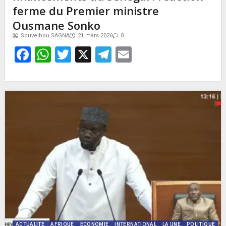
ferme du Premier ministre
Ousmane Sonko
Souveibou SAGNA
21 mars 2026
0
Facebook
WhatsApp
Twitter
X
Telegram
Email
ACTUALITE
AFRIQUE
ECONOMIE
INTERNATIONAL
LA UNE
POLITIQUE