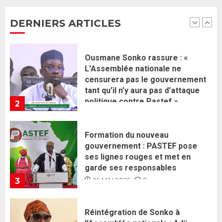
censurera pas le gouvernement
tant qu’il n’y aura pas d’attaque
DERNIERS ARTICLES
politique contre Pastef »
2
2 JUIN 2026
0
Formation du nouveau
gouvernement : PASTEF pose
ses lignes rouges et met en
garde ses responsables
26 MAI 2026
0
3
Réintégration de Sonko à
l’Assemblée nationale : Adji
Mergane Kanouté défend la
majorité parlementaire
26 MAI 2026
0
4
Guy Marius Sagna inquiet après la