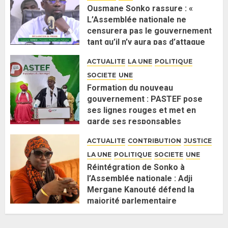
Ousmane Sonko rassure : «
L’Assemblée nationale ne
censurera pas le gouvernement
tant qu’il n’y aura pas d’attaque
politique contre Pastef »
ACTUALITE
LA UNE
POLITIQUE
2 JUIN 2026
0
SOCIETE
UNE
Formation du nouveau
gouvernement : PASTEF pose
ses lignes rouges et met en
garde ses responsables
26 MAI 2026
0
ACTUALITE
CONTRIBUTION
JUSTICE
LA UNE
POLITIQUE
SOCIETE
UNE
Réintégration de Sonko à
l’Assemblée nationale : Adji
Mergane Kanouté défend la
majorité parlementaire
26 MAI 2026
0