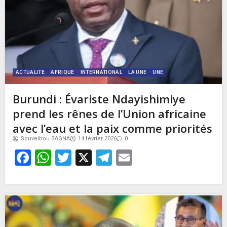
ACTUALITE
AFRIQUE
INTERNATIONAL
LA UNE
UNE
Burundi : Évariste Ndayishimiye
prend les rênes de l’Union africaine
avec l’eau et la paix comme priorités
Souveibou SAGNA
14 février 2026
0
Facebook
WhatsApp
Twitter
X
Telegram
Email