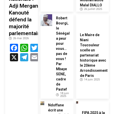
Mouhamadou
Adji Mergane
Malal DIALLO
26 juillet 2025
Kanouté
Robert
défend la
Bourgi,
majorité
le
parlementaire
Sénégal
Le Maire de
a peur
26 mai 2026
Niani
pour
Facebook
WhatsApp
Twitter
Toucouleur
vous…
scelle un
pas de
X
Telegram
Email
partenariat
vous !
historique avec
Par
le 20ème
Mbaye
Arrondissement
SENE,
de Paris
cadre
14 juin 2025
de
Pastef
18 juin
2025
Ndoffane
écrit une
FIPA 2025 à la