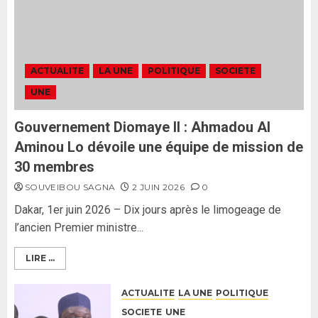
politique contre Pastef »
2
2 JUIN 2026
0
Formation du nouveau
gouvernement : PASTEF pose
ACTUALITE
LA UNE
POLITIQUE
SOCIETE
ses lignes rouges et met en
UNE
garde ses responsables
26 MAI 2026
0
3
Gouvernement Diomaye II : Ahmadou Al
Aminou Lo dévoile une équipe de mission de
30 membres
SOUVEIBOU SAGNA
2 JUIN 2026
0
Dakar, 1er juin 2026 – Dix jours après le limogeage de
l’ancien Premier ministre...
LIRE ...
ACTUALITE
LA UNE
POLITIQUE
SOCIETE
UNE