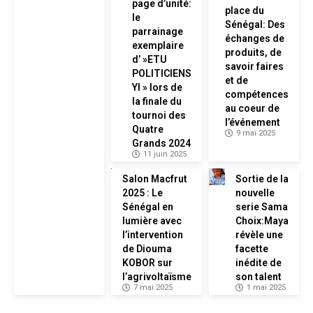
page d’unité:
place du
le
Sénégal: Des
parrainage
échanges de
exemplaire
produits, de
d’ »ETU
savoir faires
POLITICIENS
et de
YI » lors de
compétences
la finale du
au coeur de
tournoi des
l’événement
Quatre
9 mai 2025
Grands 2024
11 juin 2025
Salon Macfrut
Sortie de la
2025 : Le
nouvelle
Sénégal en
serie Sama
lumière avec
Choix:Maya
l’intervention
révèle une
de Diouma
facette
KOBOR sur
inédite de
l’agrivoltaïsme
son talent
7 mai 2025
1 mai 2025