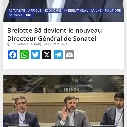
ACTUALITE
AFRIQUE
ECONOMIE
INTERNATIONAL
LA UNE
POLITIQUE
Sciences
UNE
Brelotte Bâ devient le nouveau
Directeur Général de Sonatel
Souveibou SAGNA
24 juillet 2025
0
Facebook
WhatsApp
Twitter
X
Telegram
Email