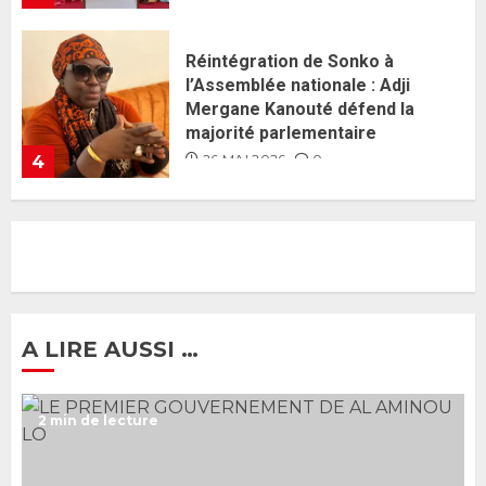
Guy Marius Sagna inquiet après la
nomination d’Al Aminou Lo : «
J’espère me tromper »
26 MAI 2026
0
5
Gouvernement Diomaye II :
Ahmadou Al Aminou Lo dévoile
une équipe de mission de 30
membres
2 JUIN 2026
0
1
A LIRE AUSSI …
Ousmane Sonko rassure : «
2 min de lecture
L’Assemblée nationale ne
censurera pas le gouvernement
tant qu’il n’y aura pas d’attaque