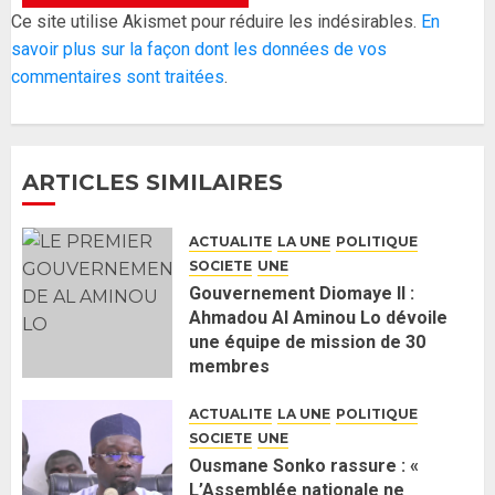
Réintégration de Sonko à
Ce site utilise Akismet pour réduire les indésirables.
En
l’Assemblée nationale : Adji
savoir plus sur la façon dont les données de vos
Mergane Kanouté défend la
commentaires sont traitées
.
majorité parlementaire
26 MAI 2026
0
4
ARTICLES SIMILAIRES
Guy Marius Sagna inquiet après la
nomination d’Al Aminou Lo : «
ACTUALITE
LA UNE
POLITIQUE
J’espère me tromper »
SOCIETE
UNE
26 MAI 2026
0
5
Gouvernement Diomaye II :
Ahmadou Al Aminou Lo dévoile
une équipe de mission de 30
Gouvernement Diomaye II :
membres
Ahmadou Al Aminou Lo dévoile
2 JUIN 2026
0
une équipe de mission de 30
ACTUALITE
LA UNE
POLITIQUE
membres
SOCIETE
UNE
2 JUIN 2026
0
1
Ousmane Sonko rassure : «
L’Assemblée nationale ne