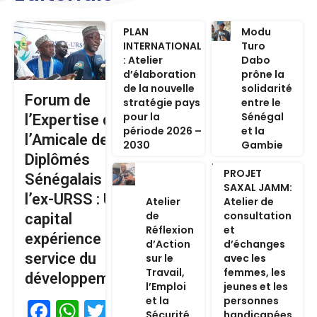
PLAN
Modu
INTERNATIONAL
Turo
: Atelier
Dabo
d’élaboration
prône la
de la nouvelle
solidarité
Forum de
stratégie pays
entre le
pour la
Sénégal
l’Expertise de
période 2026 –
et la
l’Amicale des
2030
Gambie
Diplômés
PROJET
Sénégalais de
SAXAL JAMM:
l’ex-URSS : Un
Atelier
Atelier de
de
consultation
capital
Réflexion
et
expérience au
d’Action
d’échanges
service du
sur le
avec les
Travail,
femmes, les
développement
l’Emploi
jeunes et les
et la
personnes
Facebook
WhatsApp
Twitter
Sécurité
handicapées