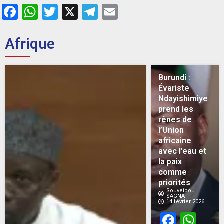
Facebook
WhatsApp
Twitter
X
Telegram
Email
Afrique
Burundi :
Évariste
Ndayishimiye
prend les
rênes de
l’Union
africaine
avec l’eau et
la paix
comme
priorités
Souveibou
SAGNA
14 février 2026
Face
Wh