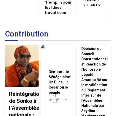
Tremplin pour
DES ARTS
les Idées
Novatrices
Contribution
Décision du
Conseil
Constitutionnel
et Réaction de
l’honorable
Démocratie
député
Sénégalaise:
Amadou BA sur
Un Duce, un
la modification
César ou le
du Règlement
peuple
Réintégration
Intérieur de
19
septembre
de Sonko à
l’Assemblée
2025
Nationale par
l’Assemblée
Seydina
nationale :