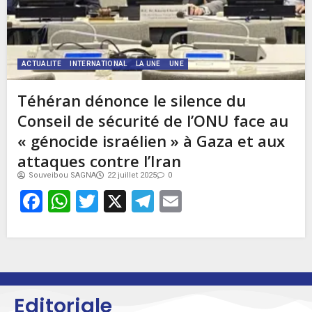
ACTUALITE
INTERNATIONAL
LA UNE
UNE
Téhéran dénonce le silence du
Conseil de sécurité de l’ONU face au
« génocide israélien » à Gaza et aux
attaques contre l’Iran
Souveibou SAGNA
22 juillet 2025
0
Facebook
WhatsApp
Twitter
X
Telegram
Email
Editoriale