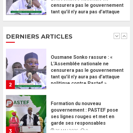
censurera pas le gouvernement
Ousmane Sonko rassure : «
tant qu’il n’y aura pas d’attaque
L’Assemblée nationale ne
politique contre Pastef »
censurera pas le gouvernement
2 JUIN 2026
0
tant qu’il n’y aura pas d’attaque
DERNIERS ARTICLES
politique contre Pastef »
2
2 JUIN 2026
0
Formation du nouveau
gouvernement : PASTEF pose
ses lignes rouges et met en
garde ses responsables
26 MAI 2026
0
3
Réintégration de Sonko à
l’Assemblée nationale : Adji
Mergane Kanouté défend la
majorité parlementaire
26 MAI 2026
0
4