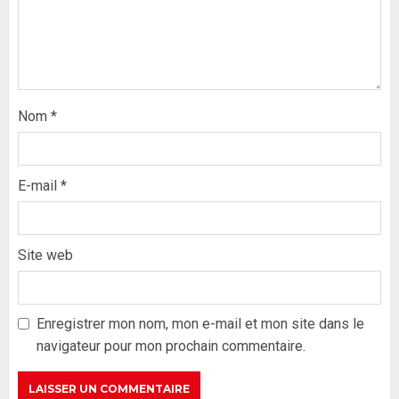
Nom
*
E-mail
*
Site web
Formation du nouveau
gouvernement : PASTEF pose
ses lignes rouges et met en
Enregistrer mon nom, mon e-mail et mon site dans le
garde ses responsables
navigateur pour mon prochain commentaire.
26 MAI 2026
0
3