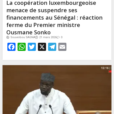
La coopération luxembourgeoise
menace de suspendre ses
financements au Sénégal : réaction
ferme du Premier ministre
Ousmane Sonko
Souveibou SAGNA
21 mars 2026
0
Facebook
WhatsApp
Twitter
X
Telegram
Email