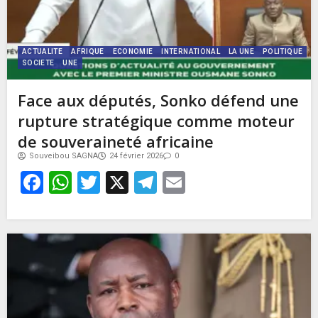
ACTUALITE
AFRIQUE
ECONOMIE
INTERNATIONAL
LA UNE
POLITIQUE
SOCIETE
UNE
Face aux députés, Sonko défend une
rupture stratégique comme moteur
de souveraineté africaine
Souveibou SAGNA
24 février 2026
0
Facebook
WhatsApp
Twitter
X
Telegram
Email