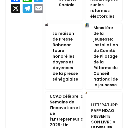
Sociale
sur les
X
Telegram
Email
réformes
électorales
Ministère
La maison
de la
de Presse
jeunesse:
Babacar
Installation
toure
du Comité
honoré les
de Pilotage
doyens et
de la
doyennes
Réforme du
de la presse
Conseil
sénégalaise
National de
la jeunesse
UCAD célèbre la
Semaine de
LITTERATURE:
l’Innovation et
FARY NDAO
de
PRESENTE
l’Entrepreneuriat
SON LIVRE »
2025 : Un
LE DERNIER