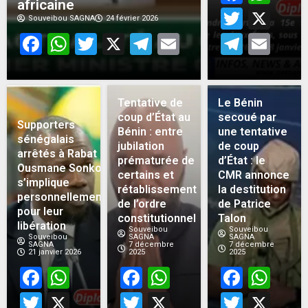
africaine
Twitt
X
Souveibou SAGNA
24 février 2026
Facebook
WhatsApp
Twitter
X
Telegram
Email
Teleg
Em
Tentative de
Le Bénin
coup d’État au
secoué par
Supporters
Bénin : entre
une tentative
sénégalais
jubilation
de coup
arrêtés à Rabat :
prématurée de
d’État : le
Ousmane Sonko
certains et
CMR annonce
s’implique
rétablissement
la destitution
personnellement
de l’ordre
de Patrice
pour leur
constitutionnel
Talon
libération
Souveibou
Souveibou
Souveibou
SAGNA
SAGNA
SAGNA
7 décembre
7 décembre
21 janvier 2026
2025
2025
Facebook
WhatsApp
Facebook
WhatsApp
Face
Wh
Twitter
X
Twitter
X
Twitt
X