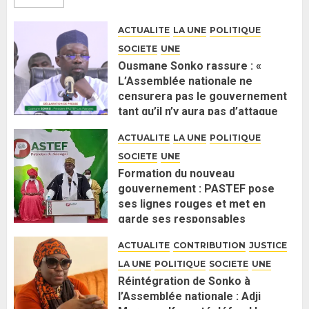
ACTUALITE
LA UNE
POLITIQUE
SOCIETE
UNE
Ousmane Sonko rassure : «
L’Assemblée nationale ne
censurera pas le gouvernement
tant qu’il n’y aura pas d’attaque
politique contre Pastef »
ACTUALITE
LA UNE
POLITIQUE
2 JUIN 2026
0
SOCIETE
UNE
Formation du nouveau
gouvernement : PASTEF pose
ses lignes rouges et met en
garde ses responsables
26 MAI 2026
0
ACTUALITE
CONTRIBUTION
JUSTICE
LA UNE
POLITIQUE
SOCIETE
UNE
Réintégration de Sonko à
l’Assemblée nationale : Adji