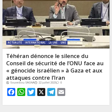
ACTUALITE
INTERNATIONAL
LA UNE
UNE
Téhéran dénonce le silence du
Conseil de sécurité de l’ONU face au
« génocide israélien » à Gaza et aux
attaques contre l’Iran
Souveibou SAGNA
22 juillet 2025
0
Facebook
WhatsApp
Twitter
X
Telegram
Email