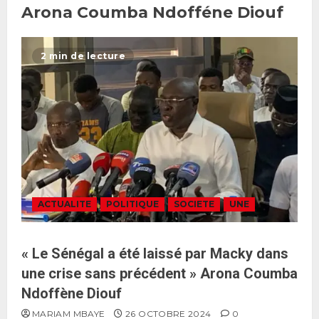
garde ses responsables
Arona Coumba Ndofféne Diouf
26 MAI 2026
0
3
2 min de lecture
Réintégration de Sonko à
l’Assemblée nationale : Adji
Mergane Kanouté défend la
majorité parlementaire
26 MAI 2026
0
4
Guy Marius Sagna inquiet après la
nomination d’Al Aminou Lo : «
ACTUALITE
POLITIQUE
SOCIETE
UNE
J’espère me tromper »
26 MAI 2026
0
5
« Le Sénégal a été laissé par Macky dans
une crise sans précédent » Arona Coumba
Gouvernement Diomaye II :
Ndoffène Diouf
Ahmadou Al Aminou Lo dévoile
MARIAM MBAYE
26 OCTOBRE 2024
0