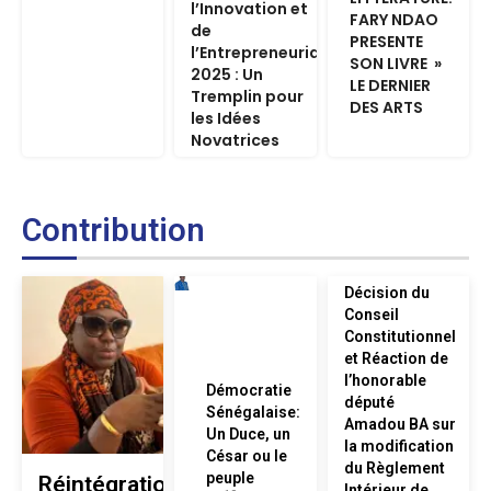
l’Innovation et
FARY NDAO
de
PRESENTE
l’Entrepreneuriat
SON LIVRE »
2025 : Un
LE DERNIER
Tremplin pour
DES ARTS
les Idées
Novatrices
Contribution
Décision du
Conseil
Constitutionnel
et Réaction de
l’honorable
Démocratie
député
Sénégalaise:
Amadou BA sur
Un Duce, un
la modification
César ou le
du Règlement
peuple
Réintégration
Intérieur de