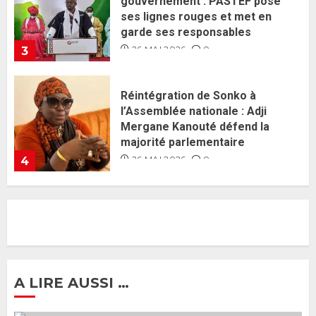
l’Assemblée nationale : Adji
Mergane Kanouté défend la
majorité parlementaire
26 MAI 2026
0
4
Guy Marius Sagna inquiet après la
nomination d’Al Aminou Lo : «
J’espère me tromper »
26 MAI 2026
0
5
Gouvernement Diomaye II :
Ahmadou Al Aminou Lo dévoile
une équipe de mission de 30
membres
2 JUIN 2026
0
1
A LIRE AUSSI …
Ousmane Sonko rassure : «