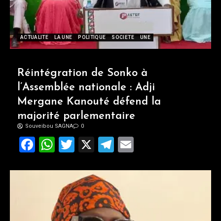
ACTUALITE
LA UNE
POLITIQUE
SOCIETE
UNE
Réintégration de Sonko à
l’Assemblée nationale : Adji
Mergane Kanouté défend la
majorité parlementaire
Souveibou SAGNA
0
Facebook
WhatsApp
Twitter
X
Telegram
Email