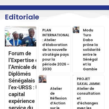
Editoriale
PLAN
Modu
INTERNATIONAL
Turo
: Atelier
Dabo
d’élaboration
prône la
de la nouvelle
solidarité
Forum de
stratégie pays
entre le
pour la
Sénégal
l’Expertise de
période 2026 –
et la
l’Amicale des
2030
Gambie
Diplômés
PROJET
Sénégalais de
SAXAL JAMM:
l’ex-URSS : Un
Atelier
Atelier de
de
consultation
capital
Réflexion
et
expérience au
d’Action
d’échanges
service du
sur le
avec les