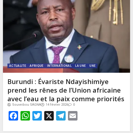
ACTUALITE
AFRIQUE
INTERNATIONAL
LA UNE
UNE
Burundi : Évariste Ndayishimiye
prend les rênes de l’Union africaine
avec l’eau et la paix comme priorités
Souveibou SAGNA
14 février 2026
0
Facebook
WhatsApp
Twitter
X
Telegram
Email