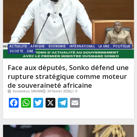
ACTUALITE
AFRIQUE
ECONOMIE
INTERNATIONAL
LA UNE
POLITIQUE
SOCIETE
UNE
Face aux députés, Sonko défend une
rupture stratégique comme moteur
de souveraineté africaine
Souveibou SAGNA
24 février 2026
0
Facebook
WhatsApp
Twitter
X
Telegram
Email