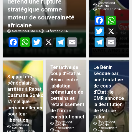
défend une rupture
Souveibou
SAGNA
stratégique comme
21 janvier 2026
moteur de souveraineté
Face
Wh
africaine
Twitt
X
Souveibou SAGNA
24 février 2026
Facebook
WhatsApp
Twitter
X
Telegram
Email
Teleg
Em
Tentative de
Le Bénin
coup d’État au
secoué par
Supporters
Bénin : entre
une tentative
sénégalais
jubilation
de coup
arrêtés à Rabat :
prématurée de
d’État : le
Ousmane Sonko
certains et
CMR annonce
s’implique
rétablissement
la destitution
personnellement
de l’ordre
de Patrice
pour leur
constitutionnel
Talon
libération
Souveibou
Souveibou
Souveibou
SAGNA
SAGNA
SAGNA
7 décembre
7 décembre
21 janvier 2026
2025
2025