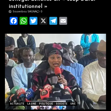
institutionnel »
Souveibou SAGNA
0
Facebook
WhatsApp
Twitter
X
Telegram
Email
ACTUALITE
LA UNE
POLITIQUE
SOCIETE
UNE