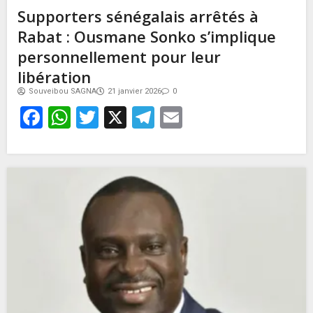
Supporters sénégalais arrêtés à
Rabat : Ousmane Sonko s’implique
personnellement pour leur
libération
Souveibou SAGNA
21 janvier 2026
0
Facebook
WhatsApp
Twitter
X
Telegram
Email