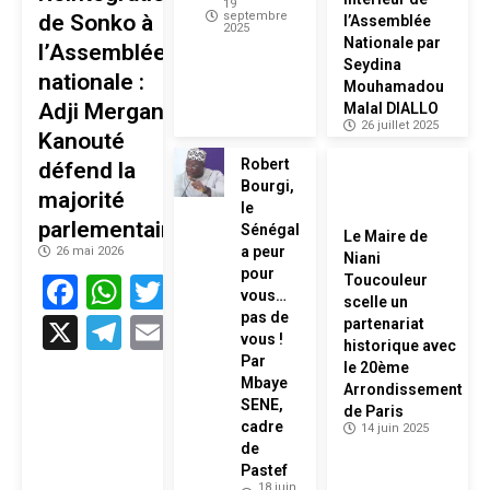
19
septembre
de Sonko à
l’Assemblée
2025
Nationale par
l’Assemblée
Seydina
nationale :
Mouhamadou
Adji Mergane
Malal DIALLO
26 juillet 2025
Kanouté
Robert
défend la
Bourgi,
majorité
le
parlementaire
Sénégal
Le Maire de
a peur
26 mai 2026
Niani
pour
Facebook
WhatsApp
Twitter
Toucouleur
vous…
scelle un
pas de
X
Telegram
Email
partenariat
vous !
historique avec
Par
le 20ème
Mbaye
Arrondissement
SENE,
de Paris
cadre
14 juin 2025
de
Pastef
18 juin