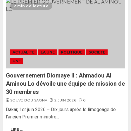
L’Assemblée nationale ne
2 min de lecture
censurera pas le gouvernement
tant qu’il n’y aura pas d’attaque
politique contre Pastef »
2
2 JUIN 2026
0
Formation du nouveau
gouvernement : PASTEF pose
ACTUALITE
LA UNE
POLITIQUE
SOCIETE
ses lignes rouges et met en
UNE
garde ses responsables
26 MAI 2026
0
3
Gouvernement Diomaye II : Ahmadou Al
Aminou Lo dévoile une équipe de mission de
30 membres
SOUVEIBOU SAGNA
2 JUIN 2026
0
Dakar, 1er juin 2026 – Dix jours après le limogeage de
l’ancien Premier ministre...
LIRE ...