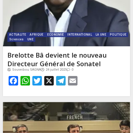
ACTUALITE
AFRIQUE
ECONOMIE
INTERNATIONAL
LA UNE
POLITIQUE
Sciences
UNE
Brelotte Bâ devient le nouveau
Directeur Général de Sonatel
Souveibou SAGNA
24 juillet 2025
0
Facebook
WhatsApp
Twitter
X
Telegram
Email