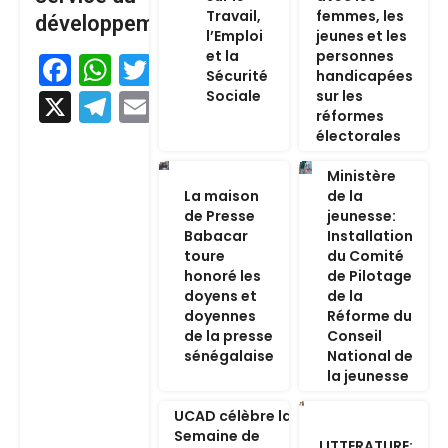
Travail,
femmes, les
développement
l’Emploi
jeunes et les
et la
personnes
Facebook
WhatsApp
Twitter
Sécurité
handicapées
Sociale
sur les
X
Telegram
Email
réformes
électorales
Ministère
La maison
de la
de Presse
jeunesse:
Babacar
Installation
toure
du Comité
honoré les
de Pilotage
doyens et
de la
doyennes
Réforme du
de la presse
Conseil
sénégalaise
National de
la jeunesse
UCAD célèbre la
Semaine de
LITTERATURE: