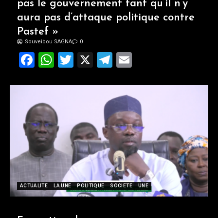
pas le gouvernement tant qu’il n’y
aura pas d’attaque politique contre
Pastef »
Souveibou SAGNA
0
Facebook
WhatsApp
Twitter
X
Telegram
Email
ACTUALITE
LA UNE
POLITIQUE
SOCIETE
UNE