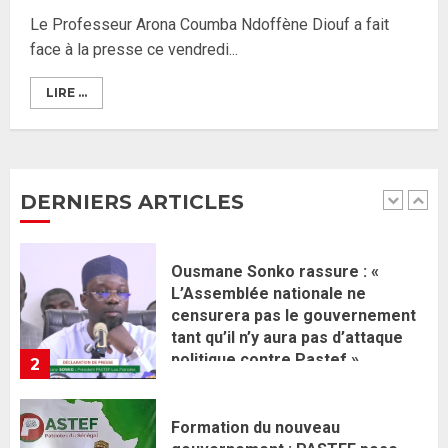
une équipe de mission de 30
Le Professeur Arona Coumba Ndoffène Diouf a fait
membres
face à la presse ce vendredi...
2 JUIN 2026
0
1
LIRE ...
Ousmane Sonko rassure : «
L’Assemblée nationale ne
censurera pas le gouvernement
tant qu’il n’y aura pas d’attaque
DERNIERS ARTICLES
politique contre Pastef »
2
2 JUIN 2026
0
Formation du nouveau
gouvernement : PASTEF pose
ses lignes rouges et met en
garde ses responsables
26 MAI 2026
0
3
Réintégration de Sonko à