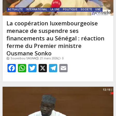
ACTUALITE
INTERNATIONAL
LA UNE
POLITIQUE
SOCIETE
UNE
La coopération luxembourgeoise
menace de suspendre ses
financements au Sénégal : réaction
ferme du Premier ministre
Ousmane Sonko
Souveibou SAGNA
21 mars 2026
0
Facebook
WhatsApp
Twitter
X
Telegram
Email