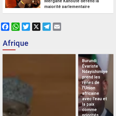
Mergane Kanouté défend la
majorité parlementaire
26 MAI 2026
0
Facebook
WhatsApp
Twitter
X
Telegram
Email
Afrique
Burundi :
Évariste
Ndayishimiye
prend les
rênes de
l’Union
africaine
avec l’eau et
la paix
comme
priorités