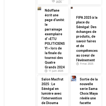
2025
Ndoffane
écrit une
FIPA 2025 à la
page d’unité:
place du
le
Sénégal: Des
parrainage
échanges de
exemplaire
produits, de
d’ »ETU
savoir faires
POLITICIENS
et de
YI » lors de
compétences
la finale du
au coeur de
tournoi des
l’événement
Quatre
9 mai 2025
Grands 2024
11 juin 2025
Salon Macfrut
Sortie de la
2025 : Le
nouvelle
Sénégal en
serie Sama
lumière avec
Choix:Maya
l’intervention
révèle une
de Diouma
facette