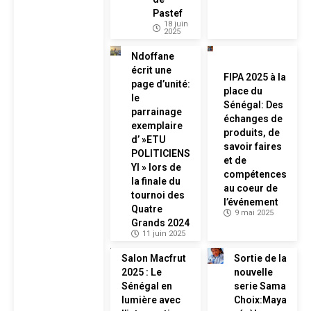
Pastef
18 juin
2025
Ndoffane
écrit une
FIPA 2025 à la
page d’unité:
place du
le
Sénégal: Des
parrainage
échanges de
exemplaire
produits, de
d’ »ETU
savoir faires
POLITICIENS
et de
YI » lors de
compétences
la finale du
au coeur de
tournoi des
l’événement
Quatre
9 mai 2025
Grands 2024
11 juin 2025
Salon Macfrut
Sortie de la
2025 : Le
nouvelle
Sénégal en
serie Sama
lumière avec
Choix:Maya