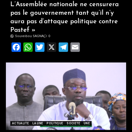
L’Assemblée nationale ne censurera
pas le gouvernement tant qu’il n’y
aura pas d’attaque politique contre
Pastef »
Souveibou SAGNA
0
Facebook
WhatsApp
Twitter
X
Telegram
Email
ACTUALITE
LA UNE
POLITIQUE
SOCIETE
UNE