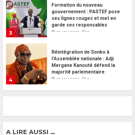
Réintégration de Sonko à
l’Assemblée nationale : Adji
Mergane Kanouté défend la
majorité parlementaire
26 MAI 2026
0
4
Guy Marius Sagna inquiet après la
nomination d’Al Aminou Lo : «
J’espère me tromper »
26 MAI 2026
0
5
Gouvernement Diomaye II :
Ahmadou Al Aminou Lo dévoile
une équipe de mission de 30
membres
2 JUIN 2026
0
1
A LIRE AUSSI …