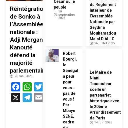
César ou le
du Règlement
peuple
Réintégration
Intérieur de
19
septembre
de Sonko à
l’Assemblée
2025
Nationale par
l’Assemblée
Seydina
nationale :
Mouhamadou
Adji Mergane
Malal DIALLO
26 juillet 2025
Kanouté
Robert
défend la
Bourgi,
majorité
le
parlementaire
Sénégal
Le Maire de
a peur
26 mai 2026
Niani
pour
Facebook
WhatsApp
Twitter
Toucouleur
vous…
scelle un
pas de
X
Telegram
Email
partenariat
vous !
historique avec
Par
le 20ème
Mbaye
Arrondissement
SENE,
de Paris
cadre
14 juin 2025
de