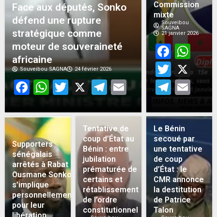
Commission
Face aux députés, Sonko
mixte
défend une rupture
Souveibou
SAGNA
stratégique comme
21 janvier 2026
moteur de souveraineté
Face
Wh
africaine
Twitt
X
Souveibou SAGNA
24 février 2026
Facebook
WhatsApp
Twitter
X
Telegram
Email
Teleg
Em
Tentative de
Le Bénin
coup d’État au
secoué par
Supporters
Bénin : entre
une tentative
sénégalais
jubilation
de coup
arrêtés à Rabat :
prématurée de
d’État : le
Ousmane Sonko
certains et
CMR annonce
s’implique
rétablissement
la destitution
personnellement
de l’ordre
de Patrice
pour leur
constitutionnel
Talon
libération