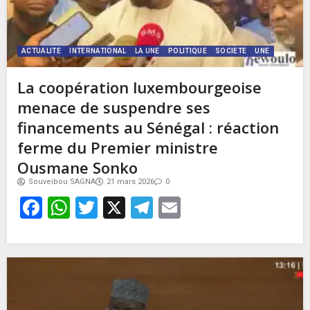
ACTUALITE
INTERNATIONAL
LA UNE
POLITIQUE
SOCIETE
UNE
La coopération luxembourgeoise
menace de suspendre ses
financements au Sénégal : réaction
ferme du Premier ministre
Ousmane Sonko
Souveibou SAGNA
21 mars 2026
0
Facebook
WhatsApp
Twitter
X
Telegram
Email