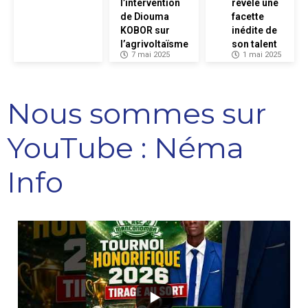
l’intervention
révèle une
de Diouma
facette
KOBOR sur
inédite de
l’agrivoltaïsme
son talent
7 mai 2025
1 mai 2025
Nous sommes sur
YouTube : Néma
Info