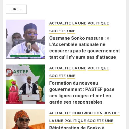
LIRE ...
ACTUALITE
LA UNE
POLITIQUE
SOCIETE
UNE
Ousmane Sonko rassure : «
L’Assemblée nationale ne
censurera pas le gouvernement
tant qu’il n’y aura pas d’attaque
politique contre Pastef »
ACTUALITE
LA UNE
POLITIQUE
2 JUIN 2026
0
SOCIETE
UNE
Formation du nouveau
gouvernement : PASTEF pose
ses lignes rouges et met en
garde ses responsables
26 MAI 2026
0
ACTUALITE
CONTRIBUTION
JUSTICE
LA UNE
POLITIQUE
SOCIETE
UNE
Réintégration de Sonko à