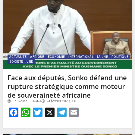
ACTUALITE
AFRIQUE
ECONOMIE
INTERNATIONAL
LA UNE
POLITIQUE
SOCIETE
UNE
Face aux députés, Sonko défend une
rupture stratégique comme moteur
de souveraineté africaine
Souveibou SAGNA
24 février 2026
0
Facebook
WhatsApp
Twitter
X
Telegram
Email