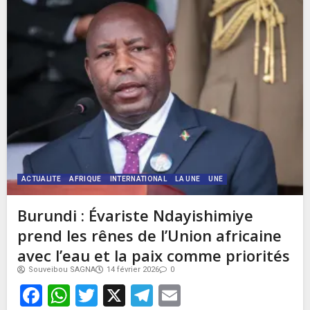
ACTUALITE
AFRIQUE
INTERNATIONAL
LA UNE
UNE
Burundi : Évariste Ndayishimiye
prend les rênes de l’Union africaine
avec l’eau et la paix comme priorités
Souveibou SAGNA
14 février 2026
0
Facebook
WhatsApp
Twitter
X
Telegram
Email