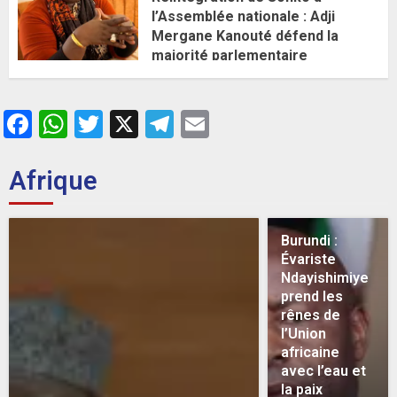
l’Assemblée nationale : Adji
Mergane Kanouté défend la
majorité parlementaire
26 MAI 2026
0
Facebook
WhatsApp
Twitter
X
Telegram
Email
Afrique
Burundi :
Évariste
Ndayishimiye
prend les
rênes de
l’Union
africaine
avec l’eau et
la paix