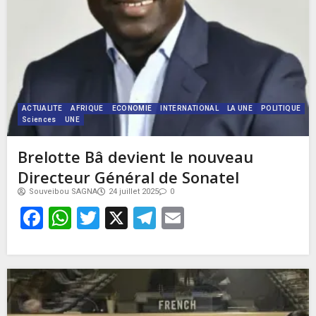
ACTUALITE
AFRIQUE
ECONOMIE
INTERNATIONAL
LA UNE
POLITIQUE
Sciences
UNE
Brelotte Bâ devient le nouveau
Directeur Général de Sonatel
Souveibou SAGNA
24 juillet 2025
0
Facebook
WhatsApp
Twitter
X
Telegram
Email