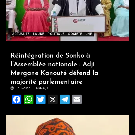
ACTUALITE
LA UNE
POLITIQUE
SOCIETE
UNE
Réintégration de Sonko à
l’Assemblée nationale : Adji
Mergane Kanouté défend la
majorité parlementaire
Souveibou SAGNA
0
Facebook
WhatsApp
Twitter
X
Telegram
Email