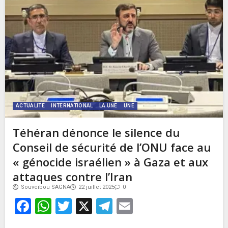
ACTUALITE
INTERNATIONAL
LA UNE
UNE
Téhéran dénonce le silence du
Conseil de sécurité de l’ONU face au
« génocide israélien » à Gaza et aux
attaques contre l’Iran
Souveibou SAGNA
22 juillet 2025
0
Facebook
WhatsApp
Twitter
X
Telegram
Email