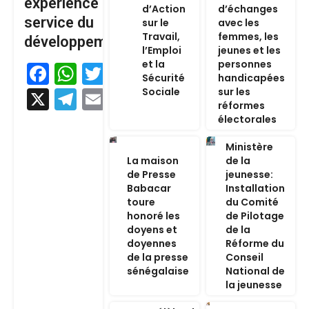
expérience au
d’Action
d’échanges
service du
sur le
avec les
Travail,
femmes, les
développement
l’Emploi
jeunes et les
et la
personnes
Facebook
WhatsApp
Twitter
Sécurité
handicapées
Sociale
sur les
X
Telegram
Email
réformes
électorales
Ministère
La maison
de la
de Presse
jeunesse:
Babacar
Installation
toure
du Comité
honoré les
de Pilotage
doyens et
de la
doyennes
Réforme du
de la presse
Conseil
sénégalaise
National de
la jeunesse