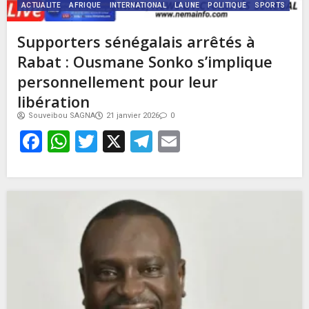
ACTUALITE
AFRIQUE
INTERNATIONAL
LA UNE
POLITIQUE
SPORTS
Supporters sénégalais arrêtés à
Rabat : Ousmane Sonko s’implique
personnellement pour leur
libération
Souveibou SAGNA
21 janvier 2026
0
Facebook
WhatsApp
Twitter
X
Telegram
Email