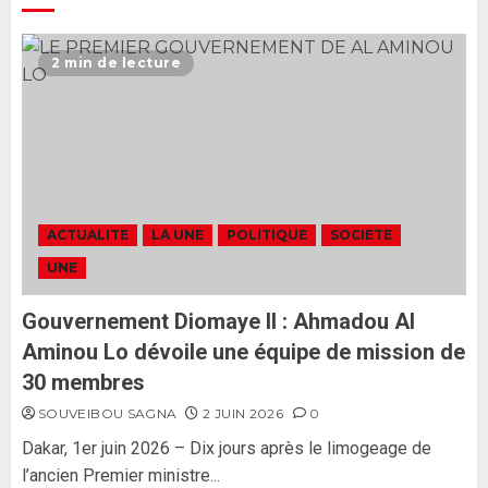
Ousmane Sonko rassure : «
L’Assemblée nationale ne
2 min de lecture
censurera pas le gouvernement
tant qu’il n’y aura pas d’attaque
politique contre Pastef »
2
2 JUIN 2026
0
Formation du nouveau
gouvernement : PASTEF pose
ACTUALITE
LA UNE
POLITIQUE
SOCIETE
ses lignes rouges et met en
UNE
garde ses responsables
26 MAI 2026
0
3
Gouvernement Diomaye II : Ahmadou Al
Aminou Lo dévoile une équipe de mission de
30 membres
SOUVEIBOU SAGNA
2 JUIN 2026
0
Dakar, 1er juin 2026 – Dix jours après le limogeage de
l’ancien Premier ministre...