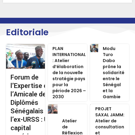
Editoriale
PLAN
Modu
INTERNATIONAL
Turo
: Atelier
Dabo
d’élaboration
prône la
de la nouvelle
solidarité
Forum de
stratégie pays
entre le
pour la
Sénégal
l’Expertise de
période 2026 –
et la
l’Amicale des
2030
Gambie
Diplômés
PROJET
Sénégalais de
SAXAL JAMM:
l’ex-URSS : Un
Atelier
Atelier de
de
consultation
capital
Réflexion
et