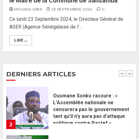
le Maire de la Commune de Sansamba
Ahmadou Al Aminou Lo dévoile
MOUSSA DIBA
23 SEPTEMBRE 2024
0
une équipe de mission de 30
Ce lundi 23 Septembre 2024, le Directeur Général de
membres
ASER (Agence Sénégalaise de l’...
2 JUIN 2026
0
1
LIRE ...
Ousmane Sonko rassure : «
L’Assemblée nationale ne
censurera pas le gouvernement
tant qu’il n’y aura pas d’attaque
DERNIERS ARTICLES
politique contre Pastef »
2
2 JUIN 2026
0
Formation du nouveau
gouvernement : PASTEF pose
ses lignes rouges et met en
garde ses responsables
26 MAI 2026
0
3