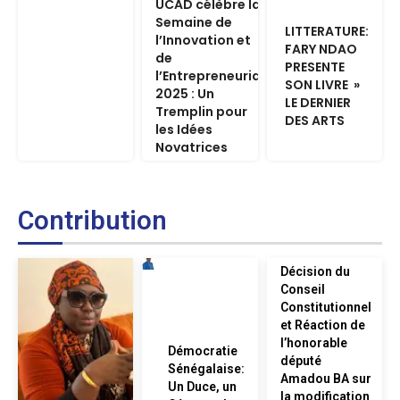
UCAD célèbre la
Semaine de
LITTERATURE:
l’Innovation et
FARY NDAO
de
PRESENTE
l’Entrepreneuriat
SON LIVRE »
2025 : Un
LE DERNIER
Tremplin pour
DES ARTS
les Idées
Novatrices
Contribution
Décision du
Conseil
Constitutionnel
et Réaction de
l’honorable
Démocratie
député
Sénégalaise:
Amadou BA sur
Un Duce, un
la modification