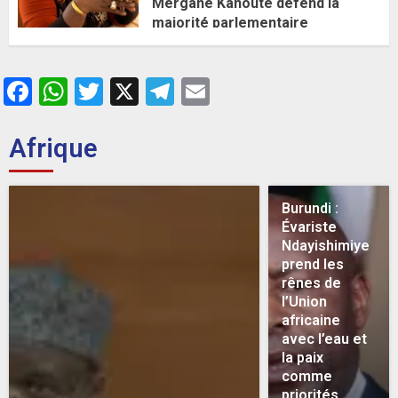
Mergane Kanouté défend la
majorité parlementaire
26 MAI 2026
0
Facebook
WhatsApp
Twitter
X
Telegram
Email
Afrique
Burundi :
Évariste
Ndayishimiye
prend les
rênes de
l’Union
africaine
avec l’eau et
la paix
comme
priorités