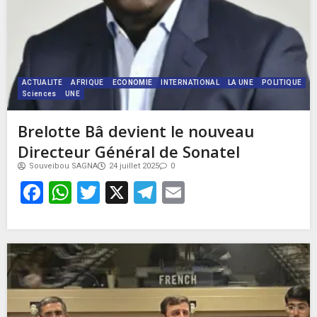
ACTUALITE
AFRIQUE
ECONOMIE
INTERNATIONAL
LA UNE
POLITIQUE
Sciences
UNE
Brelotte Bâ devient le nouveau
Directeur Général de Sonatel
Souveibou SAGNA
24 juillet 2025
0
Facebook
WhatsApp
Twitter
X
Telegram
Email