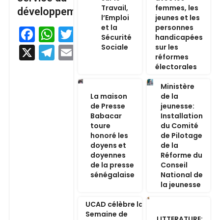
Travail,
femmes, les
développement
l’Emploi
jeunes et les
et la
personnes
Facebook
WhatsApp
Twitter
Sécurité
handicapées
Sociale
sur les
X
Telegram
Email
réformes
électorales
Ministère
La maison
de la
de Presse
jeunesse:
Babacar
Installation
toure
du Comité
honoré les
de Pilotage
doyens et
de la
doyennes
Réforme du
de la presse
Conseil
sénégalaise
National de
la jeunesse
UCAD célèbre la
Semaine de
LITTERATURE: