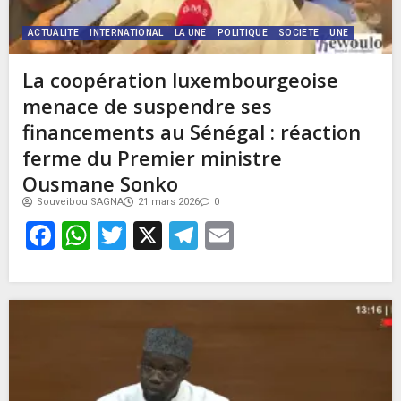
ACTUALITE
INTERNATIONAL
LA UNE
POLITIQUE
SOCIETE
UNE
La coopération luxembourgeoise
menace de suspendre ses
financements au Sénégal : réaction
ferme du Premier ministre
Ousmane Sonko
Souveibou SAGNA
21 mars 2026
0
Facebook
WhatsApp
Twitter
X
Telegram
Email