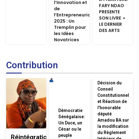
l’Innovation et
FARY NDAO
de
PRESENTE
l’Entrepreneuriat
SON LIVRE »
2025 : Un
LE DERNIER
Tremplin pour
DES ARTS
les Idées
Novatrices
Contribution
Décision du
Conseil
Constitutionnel
et Réaction de
l’honorable
Démocratie
député
Sénégalaise:
Amadou BA sur
Un Duce, un
la modification
César ou le
du Règlement
peuple
Réintégration
Intérieur de