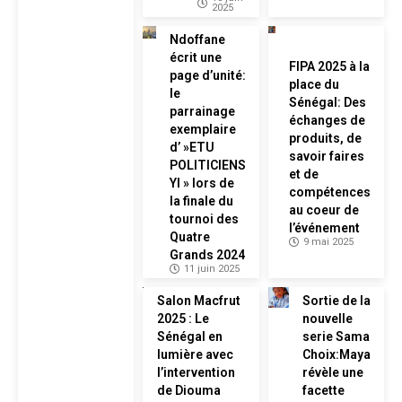
2025
Ndoffane
écrit une
FIPA 2025 à la
page d’unité:
place du
le
Sénégal: Des
parrainage
échanges de
exemplaire
produits, de
d’ »ETU
savoir faires
POLITICIENS
et de
YI » lors de
compétences
la finale du
au coeur de
tournoi des
l’événement
Quatre
9 mai 2025
Grands 2024
11 juin 2025
Salon Macfrut
Sortie de la
2025 : Le
nouvelle
Sénégal en
serie Sama
lumière avec
Choix:Maya
l’intervention
révèle une
de Diouma
facette