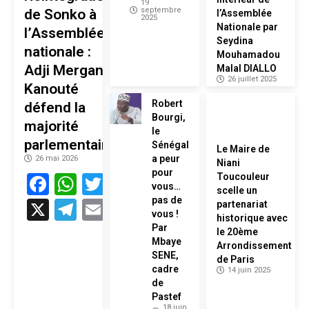
19
septembre
de Sonko à
l’Assemblée
2025
Nationale par
l’Assemblée
Seydina
nationale :
Mouhamadou
Adji Mergane
Malal DIALLO
26 juillet 2025
Kanouté
Robert
défend la
Bourgi,
majorité
le
parlementaire
Sénégal
Le Maire de
a peur
26 mai 2026
Niani
pour
Facebook
WhatsApp
Twitter
Toucouleur
vous…
scelle un
pas de
X
Telegram
Email
partenariat
vous !
historique avec
Par
le 20ème
Mbaye
Arrondissement
SENE,
de Paris
cadre
14 juin 2025
de
Pastef
18 juin