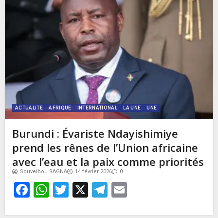
ACTUALITE
AFRIQUE
INTERNATIONAL
LA UNE
UNE
Burundi : Évariste Ndayishimiye
prend les rênes de l’Union africaine
avec l’eau et la paix comme priorités
Souveibou SAGNA
14 février 2026
0
Facebook
WhatsApp
Twitter
X
Telegram
Email