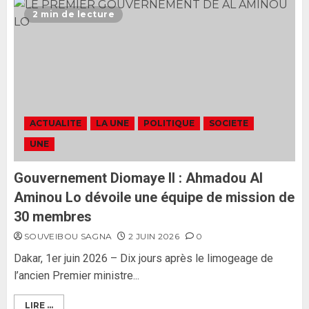
L’Assemblée nationale ne
2 min de lecture
censurera pas le gouvernement
tant qu’il n’y aura pas d’attaque
politique contre Pastef »
2
2 JUIN 2026
0
Formation du nouveau
gouvernement : PASTEF pose
ACTUALITE
LA UNE
POLITIQUE
SOCIETE
ses lignes rouges et met en
UNE
garde ses responsables
26 MAI 2026
0
3
Gouvernement Diomaye II : Ahmadou Al
Aminou Lo dévoile une équipe de mission de
30 membres
SOUVEIBOU SAGNA
2 JUIN 2026
0
Dakar, 1er juin 2026 – Dix jours après le limogeage de
l’ancien Premier ministre...
LIRE ...