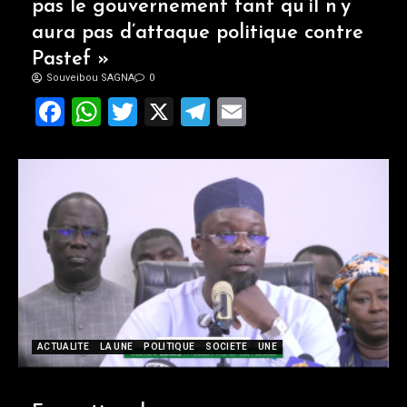
pas le gouvernement tant qu’il n’y
aura pas d’attaque politique contre
Pastef »
Souveibou SAGNA
0
Facebook
WhatsApp
Twitter
X
Telegram
Email
ACTUALITE
LA UNE
POLITIQUE
SOCIETE
UNE