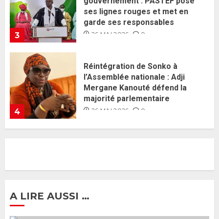
l’Assemblée nationale : Adji
Mergane Kanouté défend la
majorité parlementaire
26 MAI 2026
0
4
Guy Marius Sagna inquiet après la
nomination d’Al Aminou Lo : «
J’espère me tromper »
26 MAI 2026
0
5
Gouvernement Diomaye II :
Ahmadou Al Aminou Lo dévoile
une équipe de mission de 30
membres
2 JUIN 2026
0
1
A LIRE AUSSI …
Ousmane Sonko rassure : «