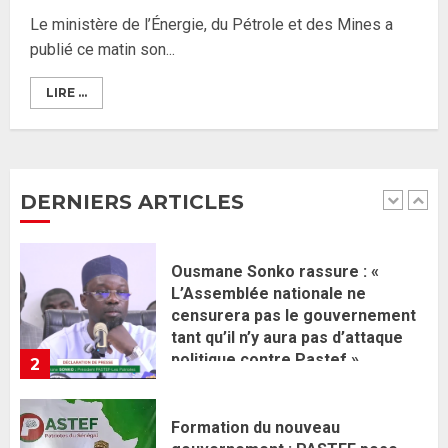
une équipe de mission de 30
Le ministère de l’Énergie, du Pétrole et des Mines a
membres
publié ce matin son...
2 JUIN 2026
0
1
LIRE ...
Ousmane Sonko rassure : «
L’Assemblée nationale ne
censurera pas le gouvernement
tant qu’il n’y aura pas d’attaque
DERNIERS ARTICLES
politique contre Pastef »
2
2 JUIN 2026
0
Formation du nouveau
gouvernement : PASTEF pose
ses lignes rouges et met en
garde ses responsables
26 MAI 2026
0
3
Réintégration de Sonko à