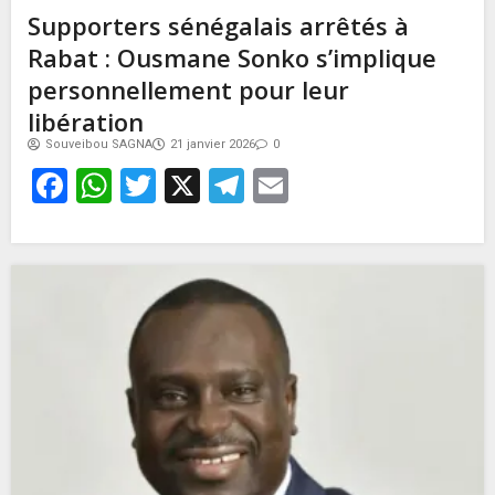
Supporters sénégalais arrêtés à
Rabat : Ousmane Sonko s’implique
personnellement pour leur
libération
Souveibou SAGNA
21 janvier 2026
0
Facebook
WhatsApp
Twitter
X
Telegram
Email