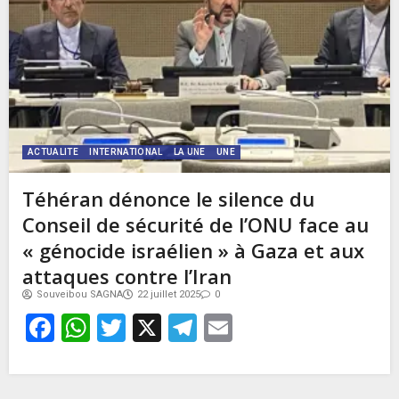
ACTUALITE
INTERNATIONAL
LA UNE
UNE
Téhéran dénonce le silence du
Conseil de sécurité de l’ONU face au
« génocide israélien » à Gaza et aux
attaques contre l’Iran
Souveibou SAGNA
22 juillet 2025
0
Facebook
WhatsApp
Twitter
X
Telegram
Email