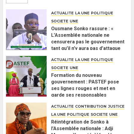
ACTUALITE
LA UNE
POLITIQUE
SOCIETE
UNE
Ousmane Sonko rassure : «
L’Assemblée nationale ne
censurera pas le gouvernement
tant qu’il n’y aura pas d’attaque
politique contre Pastef »
ACTUALITE
LA UNE
POLITIQUE
2 JUIN 2026
0
SOCIETE
UNE
Formation du nouveau
gouvernement : PASTEF pose
ses lignes rouges et met en
garde ses responsables
26 MAI 2026
0
ACTUALITE
CONTRIBUTION
JUSTICE
LA UNE
POLITIQUE
SOCIETE
UNE
Réintégration de Sonko à
l’Assemblée nationale : Adji