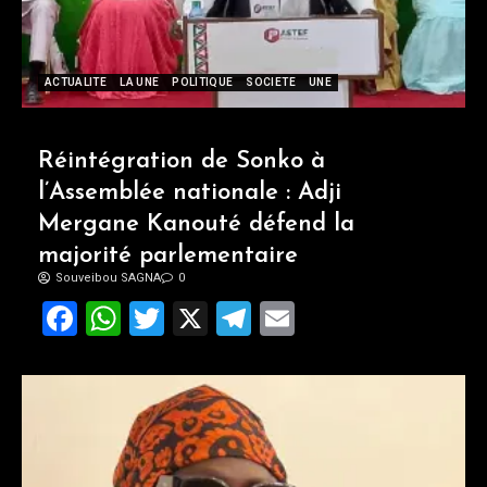
ACTUALITE
LA UNE
POLITIQUE
SOCIETE
UNE
Réintégration de Sonko à
l’Assemblée nationale : Adji
Mergane Kanouté défend la
majorité parlementaire
Souveibou SAGNA
0
Facebook
WhatsApp
Twitter
X
Telegram
Email