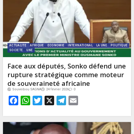
ACTUALITE
AFRIQUE
ECONOMIE
INTERNATIONAL
LA UNE
POLITIQUE
SOCIETE
UNE
Face aux députés, Sonko défend une
rupture stratégique comme moteur
de souveraineté africaine
Souveibou SAGNA
24 février 2026
0
Facebook
WhatsApp
Twitter
X
Telegram
Email