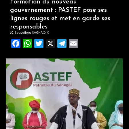
Formation du nouveau
gouvernement : PASTEF pose ses
lignes rouges et met en garde ses
responsables
Souveibou SAGNA
0
Facebook
WhatsApp
Twitter
X
Telegram
Email