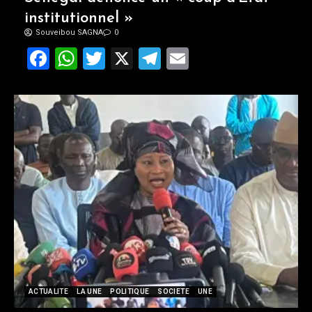
institutionnel »
Souveibou SAGNA
0
Facebook
WhatsApp
Twitter
X
Telegram
Email
ACTUALITE
LA UNE
POLITIQUE
SOCIETE
UNE