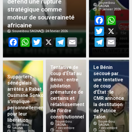
défend une rupture
Souveibou
SAGNA
stratégique comme
21 janvier 2026
moteur de souveraineté
Face
Wh
africaine
Twitt
X
Souveibou SAGNA
24 février 2026
Facebook
WhatsApp
Twitter
X
Telegram
Email
Teleg
Em
Tentative de
Le Bénin
coup d’État au
secoué par
Supporters
Bénin : entre
une tentative
sénégalais
jubilation
de coup
arrêtés à Rabat :
prématurée de
d’État : le
Ousmane Sonko
certains et
CMR annonce
s’implique
rétablissement
la destitution
personnellement
de l’ordre
de Patrice
pour leur
constitutionnel
Talon
libération
Souveibou
Souveibou
Souveibou
SAGNA
SAGNA
SAGNA
7 décembre
7 décembre
21 janvier 2026
2025
2025