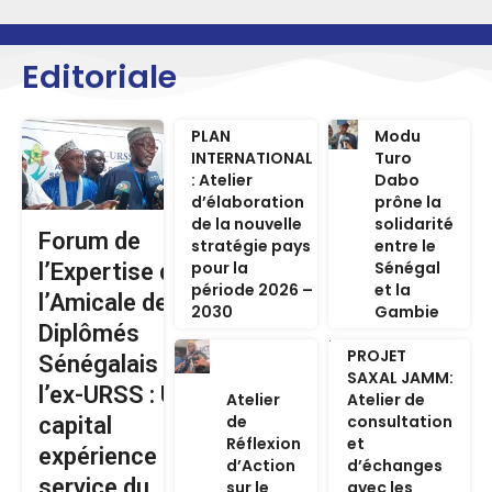
Editoriale
PLAN
Modu
INTERNATIONAL
Turo
: Atelier
Dabo
d’élaboration
prône la
de la nouvelle
solidarité
Forum de
stratégie pays
entre le
pour la
Sénégal
l’Expertise de
période 2026 –
et la
l’Amicale des
2030
Gambie
Diplômés
PROJET
Sénégalais de
SAXAL JAMM:
l’ex-URSS : Un
Atelier
Atelier de
de
consultation
capital
Réflexion
et
expérience au
d’Action
d’échanges
service du
sur le
avec les