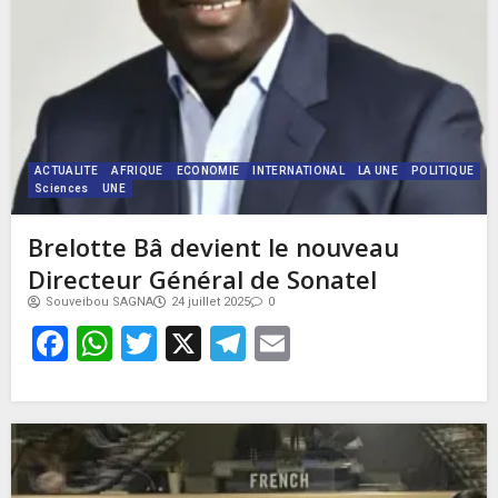
ACTUALITE
AFRIQUE
ECONOMIE
INTERNATIONAL
LA UNE
POLITIQUE
Sciences
UNE
Brelotte Bâ devient le nouveau
Directeur Général de Sonatel
Souveibou SAGNA
24 juillet 2025
0
Facebook
WhatsApp
Twitter
X
Telegram
Email