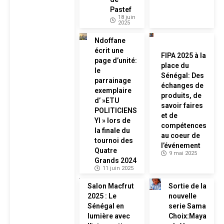
Pastef
18 juin
2025
Ndoffane
écrit une
FIPA 2025 à la
page d’unité:
place du
le
Sénégal: Des
parrainage
échanges de
exemplaire
produits, de
d’ »ETU
savoir faires
POLITICIENS
et de
YI » lors de
compétences
la finale du
au coeur de
tournoi des
l’événement
Quatre
9 mai 2025
Grands 2024
11 juin 2025
Salon Macfrut
Sortie de la
2025 : Le
nouvelle
Sénégal en
serie Sama
lumière avec
Choix:Maya