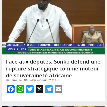
ACTUALITE
AFRIQUE
ECONOMIE
INTERNATIONAL
LA UNE
POLITIQUE
SOCIETE
UNE
Face aux députés, Sonko défend une
rupture stratégique comme moteur
de souveraineté africaine
Souveibou SAGNA
24 février 2026
0
Facebook
WhatsApp
Twitter
X
Telegram
Email