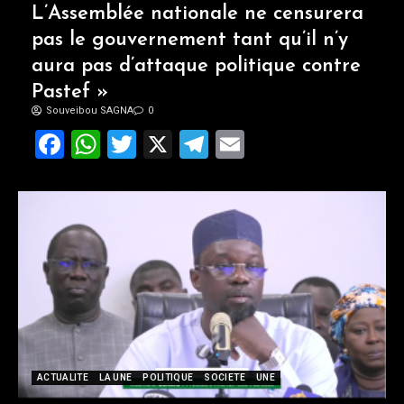
L’Assemblée nationale ne censurera
pas le gouvernement tant qu’il n’y
aura pas d’attaque politique contre
Pastef »
Souveibou SAGNA
0
Facebook
WhatsApp
Twitter
X
Telegram
Email
ACTUALITE
LA UNE
POLITIQUE
SOCIETE
UNE