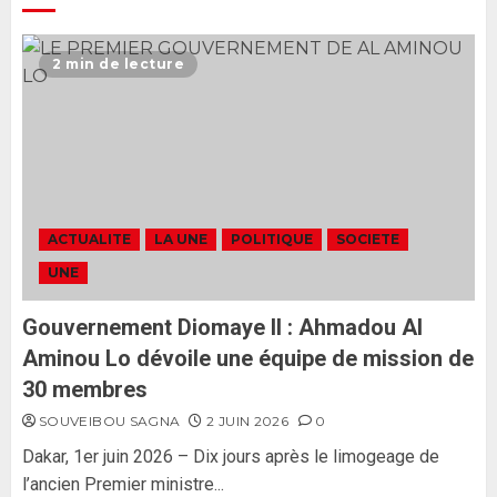
Ousmane Sonko rassure : «
L’Assemblée nationale ne
2 min de lecture
censurera pas le gouvernement
tant qu’il n’y aura pas d’attaque
politique contre Pastef »
2
2 JUIN 2026
0
Formation du nouveau
gouvernement : PASTEF pose
ACTUALITE
LA UNE
POLITIQUE
SOCIETE
ses lignes rouges et met en
UNE
garde ses responsables
26 MAI 2026
0
3
Gouvernement Diomaye II : Ahmadou Al
Aminou Lo dévoile une équipe de mission de
30 membres
SOUVEIBOU SAGNA
2 JUIN 2026
0
Dakar, 1er juin 2026 – Dix jours après le limogeage de
l’ancien Premier ministre...