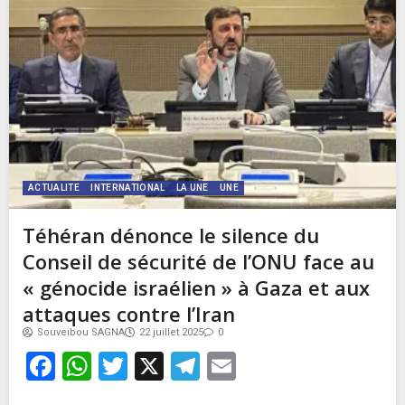
ACTUALITE
INTERNATIONAL
LA UNE
UNE
Téhéran dénonce le silence du
Conseil de sécurité de l’ONU face au
« génocide israélien » à Gaza et aux
attaques contre l’Iran
Souveibou SAGNA
22 juillet 2025
0
Facebook
WhatsApp
Twitter
X
Telegram
Email