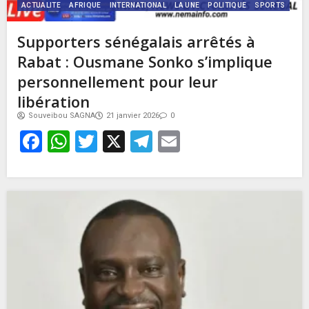
ACTUALITE
AFRIQUE
INTERNATIONAL
LA UNE
POLITIQUE
SPORTS
Supporters sénégalais arrêtés à
Rabat : Ousmane Sonko s’implique
personnellement pour leur
libération
Souveibou SAGNA
21 janvier 2026
0
Facebook
WhatsApp
Twitter
X
Telegram
Email