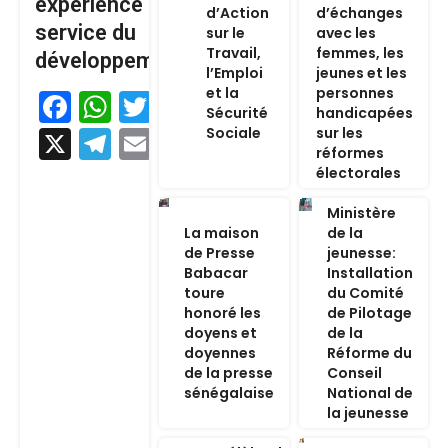
expérience au
d’Action
d’échanges
service du
sur le
avec les
Travail,
femmes, les
développement
l’Emploi
jeunes et les
et la
personnes
Facebook
WhatsApp
Twitter
Sécurité
handicapées
Sociale
sur les
X
Telegram
Email
réformes
électorales
Ministère
La maison
de la
de Presse
jeunesse:
Babacar
Installation
toure
du Comité
honoré les
de Pilotage
doyens et
de la
doyennes
Réforme du
de la presse
Conseil
sénégalaise
National de
la jeunesse