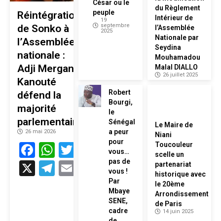
César ou le
du Règlement
peuple
Réintégration
Intérieur de
19
septembre
de Sonko à
l’Assemblée
2025
Nationale par
l’Assemblée
Seydina
nationale :
Mouhamadou
Adji Mergane
Malal DIALLO
26 juillet 2025
Kanouté
Robert
défend la
Bourgi,
majorité
le
parlementaire
Sénégal
Le Maire de
a peur
26 mai 2026
Niani
pour
Facebook
WhatsApp
Twitter
Toucouleur
vous…
scelle un
pas de
X
Telegram
Email
partenariat
vous !
historique avec
Par
le 20ème
Mbaye
Arrondissement
SENE,
de Paris
cadre
14 juin 2025
de