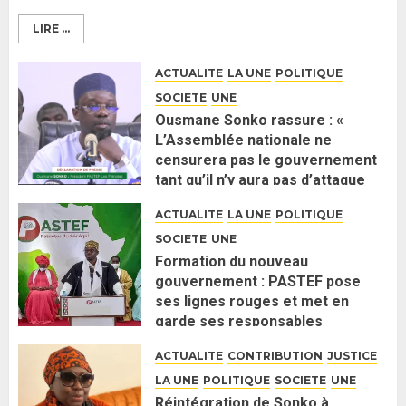
LIRE ...
ACTUALITE
LA UNE
POLITIQUE
SOCIETE
UNE
Ousmane Sonko rassure : «
L’Assemblée nationale ne
censurera pas le gouvernement
tant qu’il n’y aura pas d’attaque
politique contre Pastef »
ACTUALITE
LA UNE
POLITIQUE
2 JUIN 2026
0
SOCIETE
UNE
Formation du nouveau
gouvernement : PASTEF pose
ses lignes rouges et met en
garde ses responsables
26 MAI 2026
0
ACTUALITE
CONTRIBUTION
JUSTICE
LA UNE
POLITIQUE
SOCIETE
UNE
Réintégration de Sonko à