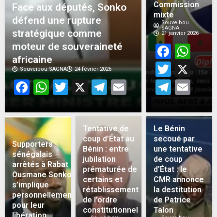
Commission
Face aux députés, Sonko
mixte
défend une rupture
Souveibou
SAGNA
stratégique comme
21 janvier 2026
moteur de souveraineté
Face
Wh
africaine
Twitt
X
Souveibou SAGNA
24 février 2026
Facebook
WhatsApp
Twitter
X
Telegram
Email
Teleg
Em
Tentative de
Le Bénin
coup d’État au
secoué par
Supporters
Bénin : entre
une tentative
sénégalais
jubilation
de coup
arrêtés à Rabat :
prématurée de
d’État : le
Ousmane Sonko
certains et
CMR annonce
s’implique
rétablissement
la destitution
personnellement
de l’ordre
de Patrice
pour leur
constitutionnel
Talon
libération