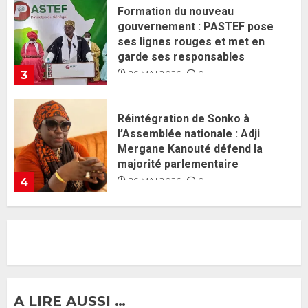
Réintégration de Sonko à
l’Assemblée nationale : Adji
Mergane Kanouté défend la
majorité parlementaire
26 MAI 2026
0
4
Guy Marius Sagna inquiet après la
nomination d’Al Aminou Lo : «
J’espère me tromper »
26 MAI 2026
0
5
Gouvernement Diomaye II :
Ahmadou Al Aminou Lo dévoile
une équipe de mission de 30
membres
2 JUIN 2026
0
1
A LIRE AUSSI …