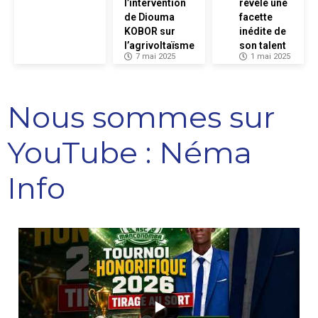
l’intervention
révèle une
de Diouma
facette
KOBOR sur
inédite de
l’agrivoltaïsme
son talent
7 mai 2025
1 mai 2025
Nous sommes sur
YouTube : Néma
Info