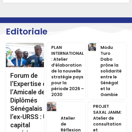
Editoriale
PLAN
Modu
INTERNATIONAL
Turo
: Atelier
Dabo
d’élaboration
prône la
de la nouvelle
solidarité
Forum de
stratégie pays
entre le
pour la
Sénégal
l’Expertise de
période 2026 –
et la
l’Amicale des
2030
Gambie
Diplômés
PROJET
Sénégalais de
SAXAL JAMM:
l’ex-URSS : Un
Atelier
Atelier de
de
consultation
capital
Réflexion
et