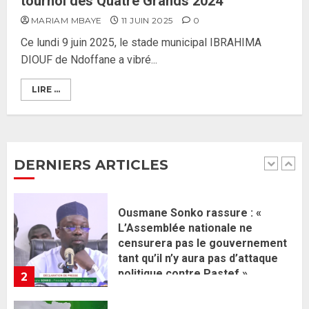
tournoi des Quatre Grands 2024
Ahmadou Al Aminou Lo dévoile
MARIAM MBAYE
11 JUIN 2025
0
une équipe de mission de 30
Ce lundi 9 juin 2025, le stade municipal IBRAHIMA
membres
DIOUF de Ndoffane a vibré...
2 JUIN 2026
0
1
LIRE ...
Ousmane Sonko rassure : «
L’Assemblée nationale ne
censurera pas le gouvernement
tant qu’il n’y aura pas d’attaque
DERNIERS ARTICLES
politique contre Pastef »
2
2 JUIN 2026
0
Formation du nouveau
gouvernement : PASTEF pose
ses lignes rouges et met en
garde ses responsables
26 MAI 2026
0
3