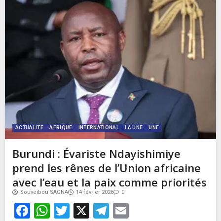
ACTUALITE
AFRIQUE
INTERNATIONAL
LA UNE
UNE
Burundi : Évariste Ndayishimiye
prend les rênes de l’Union africaine
avec l’eau et la paix comme priorités
Souveibou SAGNA
14 février 2026
0
Facebook
WhatsApp
Twitter
X
Telegram
Email