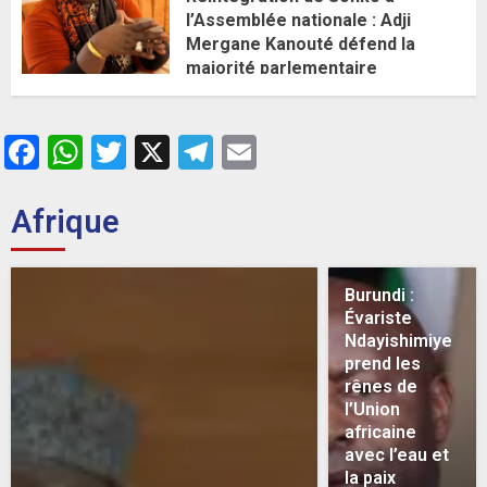
l’Assemblée nationale : Adji
Mergane Kanouté défend la
majorité parlementaire
26 MAI 2026
0
Facebook
WhatsApp
Twitter
X
Telegram
Email
Afrique
Burundi :
Évariste
Ndayishimiye
prend les
rênes de
l’Union
africaine
avec l’eau et
la paix