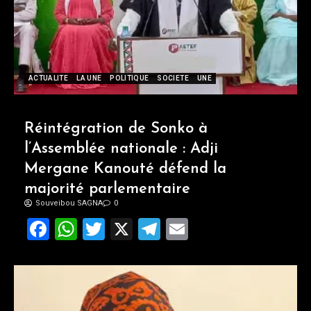
ACTUALITE
LA UNE
POLITIQUE
SOCIETE
UNE
Réintégration de Sonko à
l’Assemblée nationale : Adji
Mergane Kanouté défend la
majorité parlementaire
Souveibou SAGNA
0
Facebook
WhatsApp
Twitter
X
Telegram
Email