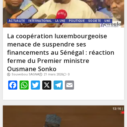
ACTUALITE
INTERNATIONAL
LA UNE
POLITIQUE
SOCIETE
UNE
La coopération luxembourgeoise
menace de suspendre ses
financements au Sénégal : réaction
ferme du Premier ministre
Ousmane Sonko
Souveibou SAGNA
21 mars 2026
0
Facebook
WhatsApp
Twitter
X
Telegram
Email