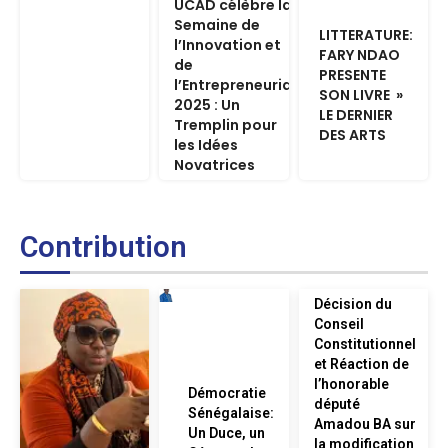
UCAD célèbre la
Semaine de
LITTERATURE:
l’Innovation et
FARY NDAO
de
PRESENTE
l’Entrepreneuriat
SON LIVRE »
2025 : Un
LE DERNIER
Tremplin pour
DES ARTS
les Idées
Novatrices
Contribution
Décision du
Conseil
Constitutionnel
et Réaction de
l’honorable
Démocratie
député
Sénégalaise:
Amadou BA sur
Un Duce, un
la modification