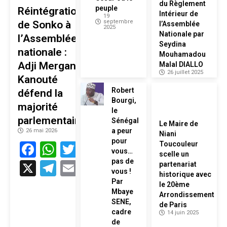
du Règlement
peuple
Réintégration
Intérieur de
19
septembre
de Sonko à
l’Assemblée
2025
Nationale par
l’Assemblée
Seydina
nationale :
Mouhamadou
Adji Mergane
Malal DIALLO
26 juillet 2025
Kanouté
Robert
défend la
Bourgi,
majorité
le
parlementaire
Sénégal
Le Maire de
a peur
26 mai 2026
Niani
pour
Facebook
WhatsApp
Twitter
Toucouleur
vous…
scelle un
pas de
X
Telegram
Email
partenariat
vous !
historique avec
Par
le 20ème
Mbaye
Arrondissement
SENE,
de Paris
cadre
14 juin 2025
de