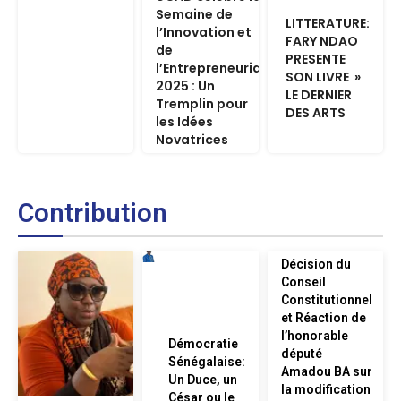
Semaine de
LITTERATURE:
l’Innovation et
FARY NDAO
de
PRESENTE
l’Entrepreneuriat
SON LIVRE »
2025 : Un
LE DERNIER
Tremplin pour
DES ARTS
les Idées
Novatrices
Contribution
Décision du
Conseil
Constitutionnel
et Réaction de
l’honorable
Démocratie
député
Sénégalaise:
Amadou BA sur
Un Duce, un
la modification
César ou le