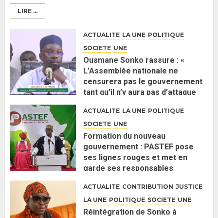
LIRE ...
ACTUALITE
LA UNE
POLITIQUE
SOCIETE
UNE
Ousmane Sonko rassure : «
L’Assemblée nationale ne
censurera pas le gouvernement
tant qu’il n’y aura pas d’attaque
politique contre Pastef »
ACTUALITE
LA UNE
POLITIQUE
2 JUIN 2026
0
SOCIETE
UNE
Formation du nouveau
gouvernement : PASTEF pose
ses lignes rouges et met en
garde ses responsables
26 MAI 2026
0
ACTUALITE
CONTRIBUTION
JUSTICE
LA UNE
POLITIQUE
SOCIETE
UNE
Réintégration de Sonko à