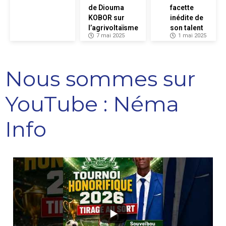
de Diouma
facette
KOBOR sur
inédite de
l’agrivoltaïsme
son talent
7 mai 2025
1 mai 2025
Nous sommes sur
YouTube : Néma
Info