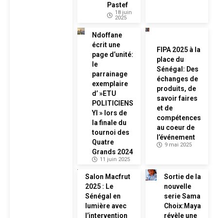
Pastef
18 juin
2025
Ndoffane
écrit une
FIPA 2025 à la
page d’unité:
place du
le
Sénégal: Des
parrainage
échanges de
exemplaire
produits, de
d’ »ETU
savoir faires
POLITICIENS
et de
YI » lors de
compétences
la finale du
au coeur de
tournoi des
l’événement
Quatre
9 mai 2025
Grands 2024
11 juin 2025
Salon Macfrut
Sortie de la
2025 : Le
nouvelle
Sénégal en
serie Sama
lumière avec
Choix:Maya
l’intervention
révèle une