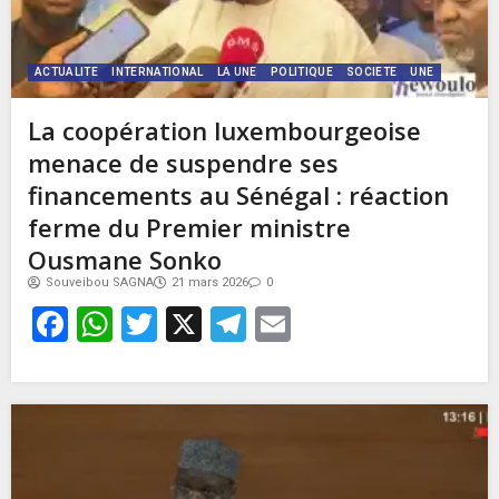
ACTUALITE
INTERNATIONAL
LA UNE
POLITIQUE
SOCIETE
UNE
La coopération luxembourgeoise
menace de suspendre ses
financements au Sénégal : réaction
ferme du Premier ministre
Ousmane Sonko
Souveibou SAGNA
21 mars 2026
0
Facebook
WhatsApp
Twitter
X
Telegram
Email