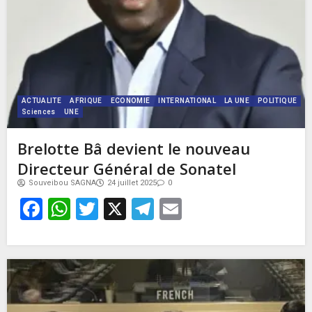
ACTUALITE
AFRIQUE
ECONOMIE
INTERNATIONAL
LA UNE
POLITIQUE
Sciences
UNE
Brelotte Bâ devient le nouveau
Directeur Général de Sonatel
Souveibou SAGNA
24 juillet 2025
0
Facebook
WhatsApp
Twitter
X
Telegram
Email