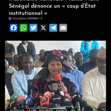
Sénégal dénonce un « coup d’État
institutionnel »
Souveibou SAGNA
0
Facebook
WhatsApp
Twitter
X
Telegram
Email
ACTUALITE
LA UNE
POLITIQUE
SOCIETE
UNE