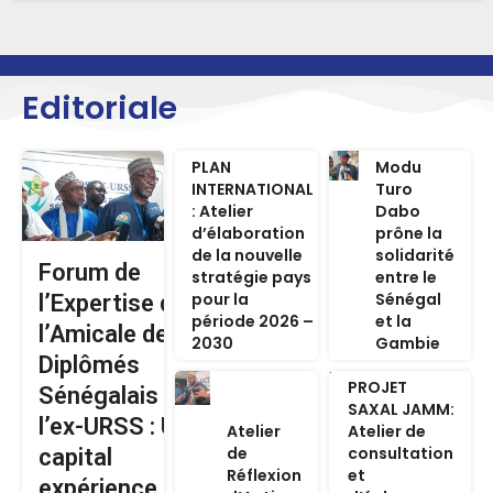
Editoriale
PLAN
Modu
INTERNATIONAL
Turo
: Atelier
Dabo
d’élaboration
prône la
de la nouvelle
solidarité
Forum de
stratégie pays
entre le
pour la
Sénégal
l’Expertise de
période 2026 –
et la
l’Amicale des
2030
Gambie
Diplômés
PROJET
Sénégalais de
SAXAL JAMM:
l’ex-URSS : Un
Atelier
Atelier de
de
consultation
capital
Réflexion
et
expérience au