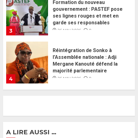
Réintégration de Sonko à
l’Assemblée nationale : Adji
Mergane Kanouté défend la
majorité parlementaire
26 MAI 2026
0
4
Guy Marius Sagna inquiet après la
nomination d’Al Aminou Lo : «
J’espère me tromper »
26 MAI 2026
0
5
Gouvernement Diomaye II :
Ahmadou Al Aminou Lo dévoile
une équipe de mission de 30
membres
2 JUIN 2026
0
1
A LIRE AUSSI …