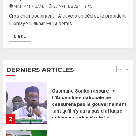
Ahmadou Al Aminou Lo dévoile
MARIAM MBAYE
25 AVRIL 2024
0
une équipe de mission de 30
Gros chamboulement ! A travers un décret, le président
membres
Diomaye Diakhar Fall a démis...
2 JUIN 2026
0
1
LIRE ...
Ousmane Sonko rassure : «
L’Assemblée nationale ne
censurera pas le gouvernement
tant qu’il n’y aura pas d’attaque
DERNIERS ARTICLES
politique contre Pastef »
2
2 JUIN 2026
0
Formation du nouveau
gouvernement : PASTEF pose
ses lignes rouges et met en
garde ses responsables
26 MAI 2026
0
3