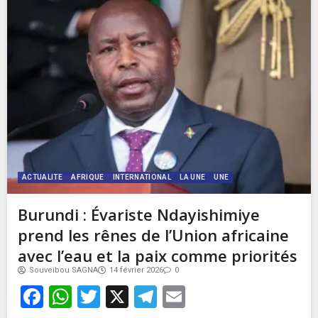
ACTUALITE
AFRIQUE
INTERNATIONAL
LA UNE
UNE
Burundi : Évariste Ndayishimiye
prend les rênes de l’Union africaine
avec l’eau et la paix comme priorités
Souveibou SAGNA
14 février 2026
0
Facebook
WhatsApp
Twitter
X
Telegram
Email