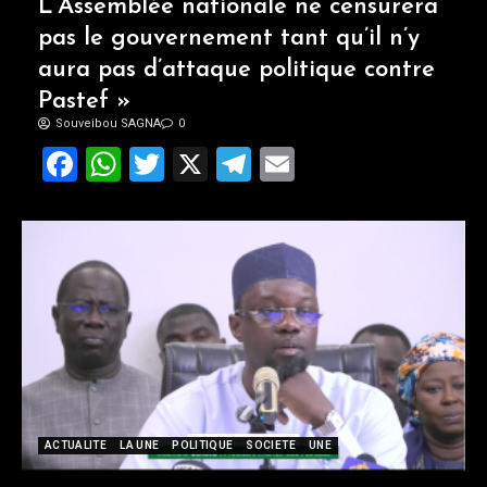
L’Assemblée nationale ne censurera
pas le gouvernement tant qu’il n’y
aura pas d’attaque politique contre
Pastef »
Souveibou SAGNA
0
Facebook
WhatsApp
Twitter
X
Telegram
Email
ACTUALITE
LA UNE
POLITIQUE
SOCIETE
UNE