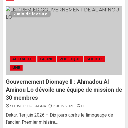
Ousmane Sonko rassure : «
L’Assemblée nationale ne
2 min de lecture
censurera pas le gouvernement
tant qu’il n’y aura pas d’attaque
politique contre Pastef »
2
2 JUIN 2026
0
Formation du nouveau
gouvernement : PASTEF pose
ACTUALITE
LA UNE
POLITIQUE
SOCIETE
ses lignes rouges et met en
UNE
garde ses responsables
26 MAI 2026
0
3
Gouvernement Diomaye II : Ahmadou Al
Aminou Lo dévoile une équipe de mission de
30 membres
SOUVEIBOU SAGNA
2 JUIN 2026
0
Dakar, 1er juin 2026 – Dix jours après le limogeage de
l’ancien Premier ministre...