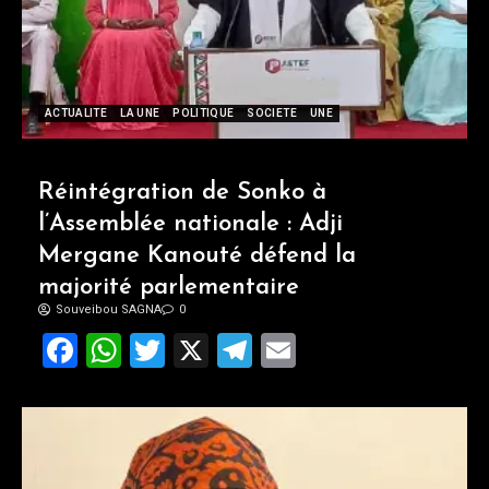
ACTUALITE
LA UNE
POLITIQUE
SOCIETE
UNE
Réintégration de Sonko à
l’Assemblée nationale : Adji
Mergane Kanouté défend la
majorité parlementaire
Souveibou SAGNA
0
Facebook
WhatsApp
Twitter
X
Telegram
Email