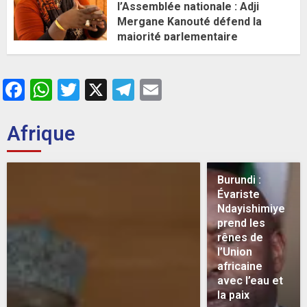
l’Assemblée nationale : Adji
Mergane Kanouté défend la
majorité parlementaire
26 MAI 2026
0
Facebook
WhatsApp
Twitter
X
Telegram
Email
Afrique
Burundi :
Évariste
Ndayishimiye
prend les
rênes de
l’Union
africaine
avec l’eau et
la paix