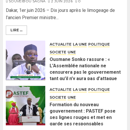
SOUVEIBOU SAGNA
2 JUIN 2026
0
Dakar, 1er juin 2026 – Dix jours après le limogeage de
l’ancien Premier ministre...
LIRE ...
ACTUALITE
LA UNE
POLITIQUE
SOCIETE
UNE
Ousmane Sonko rassure : «
L’Assemblée nationale ne
censurera pas le gouvernement
tant qu’il n’y aura pas d’attaque
politique contre Pastef »
ACTUALITE
LA UNE
POLITIQUE
2 JUIN 2026
0
SOCIETE
UNE
Formation du nouveau
gouvernement : PASTEF pose
ses lignes rouges et met en
garde ses responsables