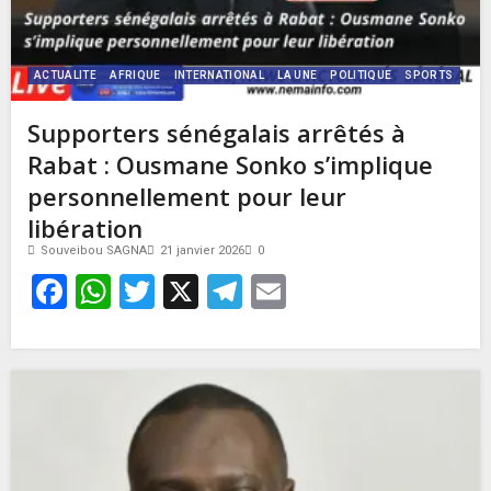
ACTUALITE
AFRIQUE
INTERNATIONAL
LA UNE
POLITIQUE
SPORTS
Supporters sénégalais arrêtés à
Rabat : Ousmane Sonko s’implique
personnellement pour leur
libération
Souveibou SAGNA
21 janvier 2026
0
Facebook
WhatsApp
Twitter
X
Telegram
Email