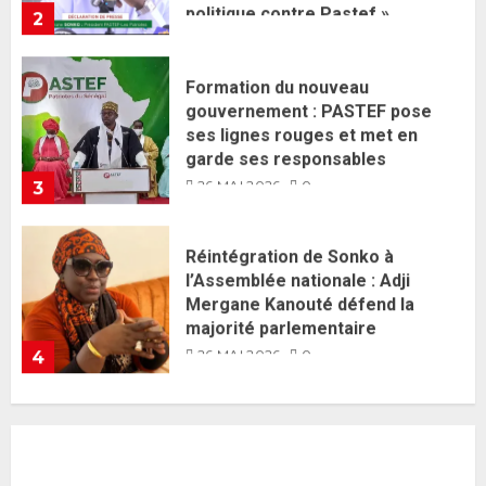
26 MAI 2026
0
3
Réintégration de Sonko à
l’Assemblée nationale : Adji
Mergane Kanouté défend la
majorité parlementaire
26 MAI 2026
0
4
Guy Marius Sagna inquiet après la
nomination d’Al Aminou Lo : «
J’espère me tromper »
26 MAI 2026
0
5
Gouvernement Diomaye II :
Ahmadou Al Aminou Lo dévoile
une équipe de mission de 30