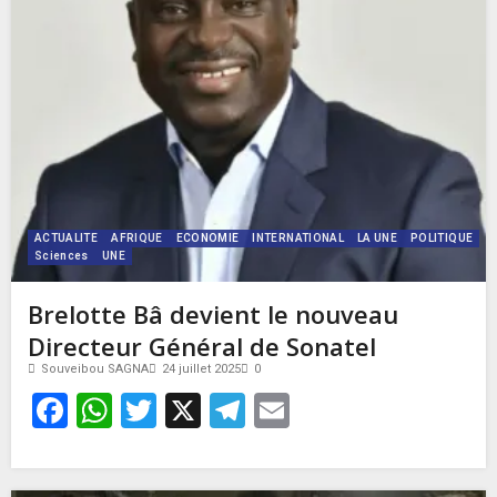
ACTUALITE
AFRIQUE
ECONOMIE
INTERNATIONAL
LA UNE
POLITIQUE
Sciences
UNE
Brelotte Bâ devient le nouveau
Directeur Général de Sonatel
Souveibou SAGNA
24 juillet 2025
0
Facebook
WhatsApp
Twitter
X
Telegram
Email