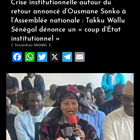
Crise institutionnelle autour du
retour annoncé d’Ousmane Sonko à
l’Assemblée nationale : Takku Wallu
Sénégal dénonce un « coup d’État
institutionnel »
Souveibou SAGNA
0
Facebook
WhatsApp
Twitter
X
Telegram
Email