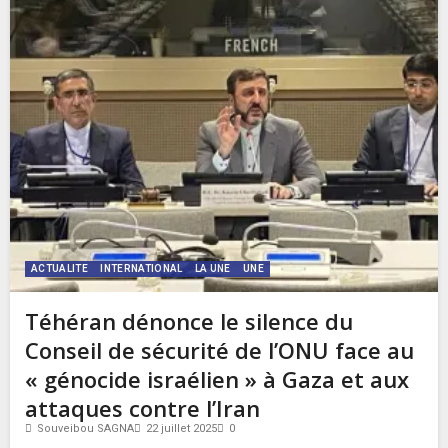
ACTUALITE
INTERNATIONAL
LA UNE
UNE
Téhéran dénonce le silence du
Conseil de sécurité de l’ONU face au
« génocide israélien » à Gaza et aux
attaques contre l’Iran
Souveibou SAGNA
22 juillet 2025
0