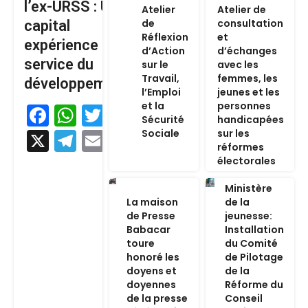
l’ex-URSS : Un
Atelier
Atelier de
de
consultation
capital
Réflexion
et
expérience au
d’Action
d’échanges
service du
sur le
avec les
Travail,
femmes, les
développement
l’Emploi
jeunes et les
et la
personnes
Facebook
WhatsApp
Twitter
Sécurité
handicapées
Sociale
sur les
X
Telegram
Email
réformes
électorales
Ministère
La maison
de la
de Presse
jeunesse:
Babacar
Installation
toure
du Comité
honoré les
de Pilotage
doyens et
de la
doyennes
Réforme du
de la presse
Conseil