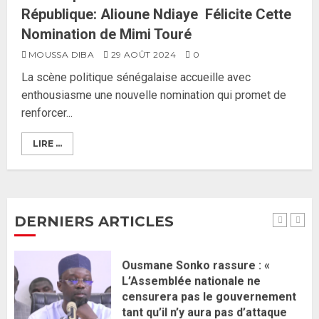
5
République: Alioune Ndiaye Félicite Cette
Nomination de Mimi Touré
Gouvernement Diomaye II :
MOUSSA DIBA
29 AOÛT 2024
0
Ahmadou Al Aminou Lo dévoile
La scène politique sénégalaise accueille avec
une équipe de mission de 30
enthousiasme une nouvelle nomination qui promet de
membres
renforcer...
2 JUIN 2026
0
1
LIRE ...
Ousmane Sonko rassure : «
L’Assemblée nationale ne
censurera pas le gouvernement
tant qu’il n’y aura pas d’attaque
DERNIERS ARTICLES
politique contre Pastef »
2
2 JUIN 2026
0
Formation du nouveau
gouvernement : PASTEF pose
ses lignes rouges et met en
garde ses responsables