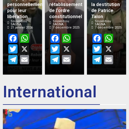
personnellement
rétablissement
la destitution
pour leur
de l’ordre
de Patrice
libération
constitutionnel
Talon
Souveibou
Souveibou
Souveibou
SAGNA
SAGNA
SAGNA
21 janvier 2026
7 décembre 2025
7 décembre 2025
Facebook
WhatsApp
Facebook
WhatsApp
Face
Wh
Twitter
X
Twitter
X
Twitt
X
Telegram
Email
Telegram
Email
Teleg
Em
International