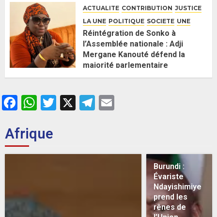
26 MAI 2026
0
ACTUALITE
CONTRIBUTION
JUSTICE
LA UNE
POLITIQUE
SOCIETE
UNE
Réintégration de Sonko à
l’Assemblée nationale : Adji
Mergane Kanouté défend la
majorité parlementaire
26 MAI 2026
0
Facebook
WhatsApp
Twitter
X
Telegram
Email
Afrique
Burundi :
Évariste
Ndayishimiye
prend les
rênes de