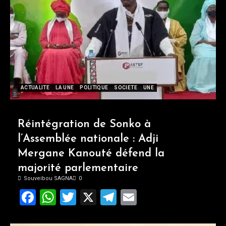
ACTUALITE
LA UNE
POLITIQUE
SOCIETE
UNE
Réintégration de Sonko à
l’Assemblée nationale : Adji
Mergane Kanouté défend la
majorité parlementaire
Souveibou SAGNA
0
Facebook
WhatsApp
Twitter
X
Telegram
Email