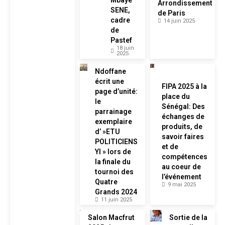
Mbaye
Arrondissement
SENE,
de Paris
cadre
14 juin 2025
de
Pastef
18 juin
2025
Ndoffane
écrit une
FIPA 2025 à la
page d’unité:
place du
le
Sénégal: Des
parrainage
échanges de
exemplaire
produits, de
d’ »ETU
savoir faires
POLITICIENS
et de
YI » lors de
compétences
la finale du
au coeur de
tournoi des
l’événement
Quatre
9 mai 2025
Grands 2024
11 juin 2025
Salon Macfrut
Sortie de la