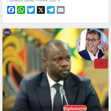
Souveibou SAGNA
14 février 2026
0
Facebook
WhatsApp
Twitter
X
Telegram
Email