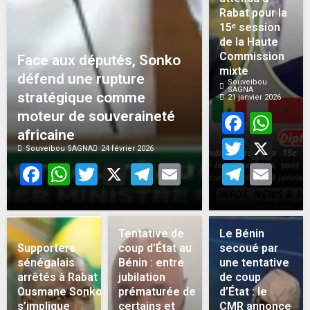
Rabat pour la
15ᵉ session
de la Haute
Commission
Face aux députés, Sonko
mixte
défend une rupture
Souveibou
SAGNA
stratégique comme
21 janvier 2026
moteur de souveraineté
Face
Wh
africaine
Twitt
X
Souveibou SAGNA
24 février 2026
Facebook
WhatsApp
Twitter
X
Telegram
Email
Teleg
Em
Tentative de
Le Bénin
Supporters
coup d’État au
secoué par
sénégalais
Bénin : entre
une tentative
arrêtés à Rabat :
jubilation
de coup
Ousmane Sonko
prématurée de
d’État : le
s’implique
certains et
CMR annonce