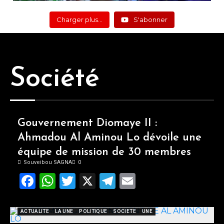
Charger plus…
S'abonner
Société
Gouvernement Diomaye II :
Ahmadou Al Aminou Lo dévoile une
équipe de mission de 30 membres
Souveibou SAGNA
0
Facebook
WhatsApp
Twitter
X
Telegram
Email
ACTUALITE
LA UNE
POLITIQUE
SOCIETE
UNE