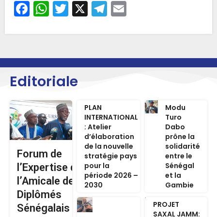
Facebook
WhatsApp
Twitter
X
Telegram
Email
Editoriale
PLAN
Modu
INTERNATIONAL
Turo
: Atelier
Dabo
d’élaboration
prône la
de la nouvelle
solidarité
Forum de
stratégie pays
entre le
pour la
Sénégal
l’Expertise de
période 2026 –
et la
l’Amicale des
2030
Gambie
Diplômés
PROJET
Sénégalais de
SAXAL JAMM: