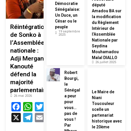
Démocratie
député
Sénégalaise:
Amadou BA sur
Un Duce, un
la modification
César ou le
du Règlement
Réintégration
peuple
Intérieur de
19 septembre
de Sonko à
l’Assemblée
2025
Nationale par
l’Assemblée
Seydina
nationale :
Mouhamadou
Adji Mergane
Malal DIALLO
26 juillet 2025
Kanouté
Robert
défend la
Bourgi,
majorité
le
parlementaire
Sénégal
Le Maire de
a peur
26 mai 2026
Niani
pour
Facebook
WhatsApp
Twitter
Toucouleur
vous…
scelle un
pas de
X
Telegram
Email
partenariat
vous !
historique avec
Par
le 20ème