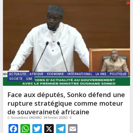
ACTUALITE
AFRIQUE
ECONOMIE
INTERNATIONAL
LA UNE
POLITIQUE
SOCIETE
UNE
Face aux députés, Sonko défend une
rupture stratégique comme moteur
de souveraineté africaine
Souveibou SAGNA
24 février 2026
0
Facebook
WhatsApp
Twitter
X
Telegram
Email