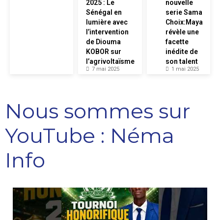
2025 : Le
nouvelle
Sénégal en
serie Sama
lumière avec
Choix:Maya
l’intervention
révèle une
de Diouma
facette
KOBOR sur
inédite de
l’agrivoltaïsme
son talent
7 mai 2025
1 mai 2025
Nous sommes sur
YouTube : Néma
Info