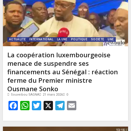
ACTUALITE
INTERNATIONAL
LA UNE
POLITIQUE
SOCIETE
UNE
La coopération luxembourgeoise
menace de suspendre ses
financements au Sénégal : réaction
ferme du Premier ministre
Ousmane Sonko
Souveibou SAGNA
21 mars 2026
0
Facebook
WhatsApp
Twitter
X
Telegram
Email