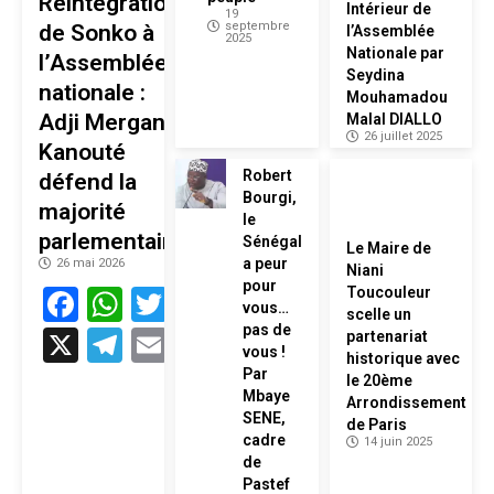
Réintégration
Intérieur de
19
septembre
de Sonko à
l’Assemblée
2025
Nationale par
l’Assemblée
Seydina
nationale :
Mouhamadou
Adji Mergane
Malal DIALLO
26 juillet 2025
Kanouté
Robert
défend la
Bourgi,
majorité
le
parlementaire
Sénégal
Le Maire de
a peur
26 mai 2026
Niani
pour
Facebook
WhatsApp
Twitter
Toucouleur
vous…
scelle un
pas de
X
Telegram
Email
partenariat
vous !
historique avec
Par
le 20ème
Mbaye
Arrondissement
SENE,
de Paris
cadre
14 juin 2025
de
Pastef