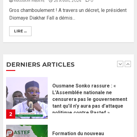
MARIAM MBAYE
25 AVRIL 2024
0
une équipe de mission de 30
Gros chamboulement ! A travers un décret, le président
membres
Diomaye Diakhar Fall a démis...
2 JUIN 2026
0
1
LIRE ...
Ousmane Sonko rassure : «
L’Assemblée nationale ne
censurera pas le gouvernement
tant qu’il n’y aura pas d’attaque
DERNIERS ARTICLES
politique contre Pastef »
2
2 JUIN 2026
0
Formation du nouveau
gouvernement : PASTEF pose
ses lignes rouges et met en
garde ses responsables
26 MAI 2026
0
3
Réintégration de Sonko à