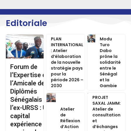
Editoriale
PLAN
Modu
INTERNATIONAL
Turo
: Atelier
Dabo
d’élaboration
prône la
de la nouvelle
solidarité
Forum de
stratégie pays
entre le
pour la
Sénégal
l’Expertise de
période 2026 –
et la
l’Amicale des
2030
Gambie
Diplômés
PROJET
Sénégalais de
SAXAL JAMM:
l’ex-URSS : Un
Atelier
Atelier de
de
consultation
capital
Réflexion
et
expérience au
d’Action
d’échanges