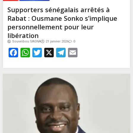
Supporters sénégalais arrêtés à
Rabat : Ousmane Sonko s’implique
personnellement pour leur
libération
Souveibou SAGNA
21 janvier 2026
0
Facebook
WhatsApp
Twitter
X
Telegram
Email