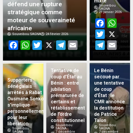
mixte
défend une rupture
Souveibou
SAGNA
stratégique comme
21 janvier 2026
moteur de souveraineté
Face
Wh
africaine
Twitt
X
Souveibou SAGNA
24 février 2026
Facebook
WhatsApp
Twitter
X
Telegram
Email
Teleg
Em
Tentative de
Le Bénin
coup d’État au
secoué par
Supporters
Bénin : entre
une tentative
sénégalais
jubilation
de coup
arrêtés à Rabat :
prématurée de
d’État : le
Ousmane Sonko
certains et
CMR annonce
s’implique
rétablissement
la destitution
personnellement
de l’ordre
de Patrice
pour leur
constitutionnel
Talon
libération
Souveibou
Souveibou
Souveibou
SAGNA
SAGNA
SAGNA
7 décembre
7 décembre