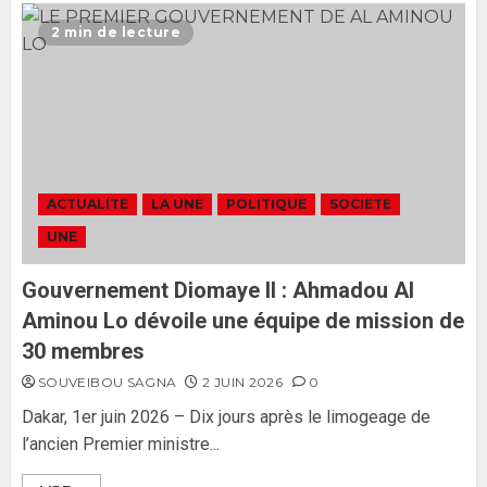
Ousmane Sonko rassure : «
L’Assemblée nationale ne
2 min de lecture
censurera pas le gouvernement
tant qu’il n’y aura pas d’attaque
politique contre Pastef »
2
2 JUIN 2026
0
Formation du nouveau
gouvernement : PASTEF pose
ACTUALITE
LA UNE
POLITIQUE
SOCIETE
ses lignes rouges et met en
UNE
garde ses responsables
26 MAI 2026
0
3
Gouvernement Diomaye II : Ahmadou Al
Aminou Lo dévoile une équipe de mission de
30 membres
SOUVEIBOU SAGNA
2 JUIN 2026
0
Dakar, 1er juin 2026 – Dix jours après le limogeage de
l’ancien Premier ministre...