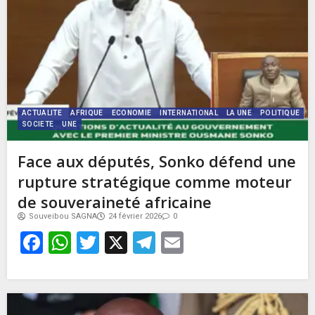
ACTUALITE
AFRIQUE
ECONOMIE
INTERNATIONAL
LA UNE
POLITIQUE
SOCIETE
UNE
Face aux députés, Sonko défend une
rupture stratégique comme moteur
de souveraineté africaine
Souveibou SAGNA
24 février 2026
0
Facebook
WhatsApp
Twitter
X
Telegram
Email