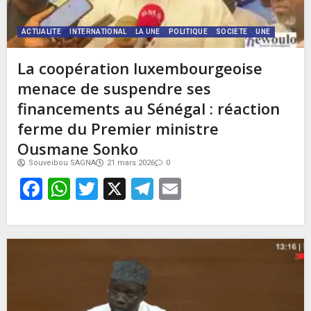
ACTUALITE
INTERNATIONAL
LA UNE
POLITIQUE
SOCIETE
UNE
La coopération luxembourgeoise
menace de suspendre ses
financements au Sénégal : réaction
ferme du Premier ministre
Ousmane Sonko
Souveibou SAGNA
21 mars 2026
0
Facebook
WhatsApp
Twitter
X
Telegram
Email