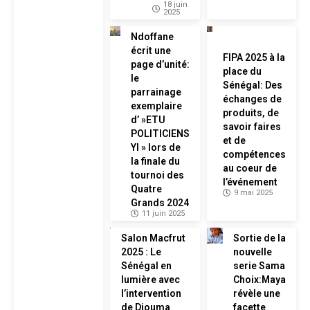
18 juin
2025
Ndoffane
écrit une
FIPA 2025 à la
page d’unité:
place du
le
Sénégal: Des
parrainage
échanges de
exemplaire
produits, de
d’ »ETU
savoir faires
POLITICIENS
et de
YI » lors de
compétences
la finale du
au coeur de
tournoi des
l’événement
Quatre
9 mai 2025
Grands 2024
11 juin 2025
Salon Macfrut
Sortie de la
2025 : Le
nouvelle
Sénégal en
serie Sama
lumière avec
Choix:Maya
l’intervention
révèle une
de Diouma
facette