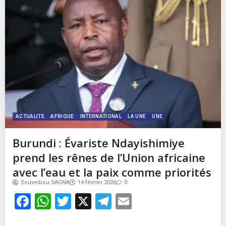
ACTUALITE
AFRIQUE
INTERNATIONAL
LA UNE
UNE
Burundi : Évariste Ndayishimiye
prend les rênes de l’Union africaine
avec l’eau et la paix comme priorités
Souveibou SAGNA
14 février 2026
0
Facebook
WhatsApp
Twitter
X
Telegram
Email