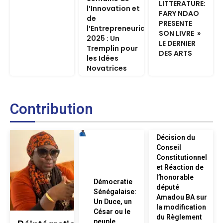
LITTERATURE:
l’Innovation et
FARY NDAO
de
PRESENTE
l’Entrepreneuriat
SON LIVRE »
2025 : Un
LE DERNIER
Tremplin pour
DES ARTS
les Idées
Novatrices
Contribution
Décision du
Conseil
Constitutionnel
et Réaction de
l’honorable
Démocratie
député
Sénégalaise:
Amadou BA sur
Un Duce, un
la modification
César ou le
du Règlement
peuple