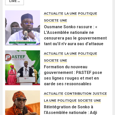
LIRE ...
ACTUALITE
LA UNE
POLITIQUE
SOCIETE
UNE
Ousmane Sonko rassure : «
L’Assemblée nationale ne
censurera pas le gouvernement
tant qu’il n’y aura pas d’attaque
politique contre Pastef »
ACTUALITE
LA UNE
POLITIQUE
2 JUIN 2026
0
SOCIETE
UNE
Formation du nouveau
gouvernement : PASTEF pose
ses lignes rouges et met en
garde ses responsables
26 MAI 2026
0
ACTUALITE
CONTRIBUTION
JUSTICE
LA UNE
POLITIQUE
SOCIETE
UNE
Réintégration de Sonko à
l’Assemblée nationale : Adji