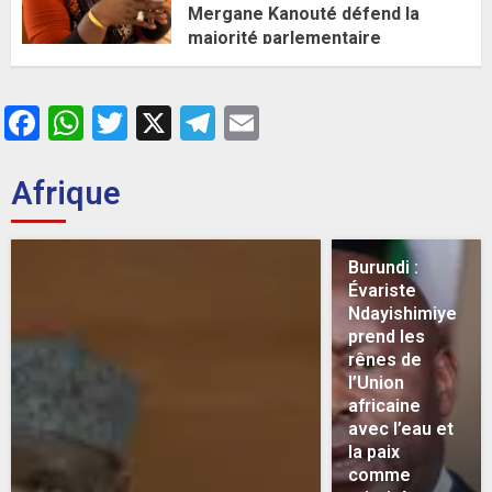
Mergane Kanouté défend la
majorité parlementaire
26 MAI 2026
0
Facebook
WhatsApp
Twitter
X
Telegram
Email
Afrique
Burundi :
Évariste
Ndayishimiye
prend les
rênes de
l’Union
africaine
avec l’eau et
la paix
comme