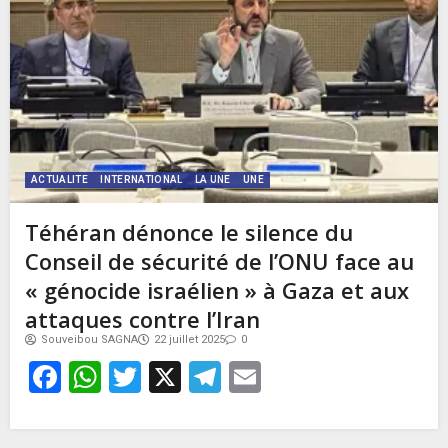
ACTUALITE
INTERNATIONAL
LA UNE
UNE
Téhéran dénonce le silence du
Conseil de sécurité de l’ONU face au
« génocide israélien » à Gaza et aux
attaques contre l’Iran
Souveibou SAGNA
22 juillet 2025
0
Facebook
WhatsApp
Twitter
X
Telegram
Email