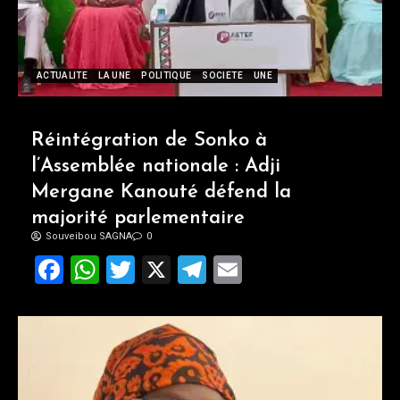
ACTUALITE
LA UNE
POLITIQUE
SOCIETE
UNE
Réintégration de Sonko à
l’Assemblée nationale : Adji
Mergane Kanouté défend la
majorité parlementaire
Souveibou SAGNA
0
Facebook
WhatsApp
Twitter
X
Telegram
Email