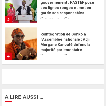
l’Assemblée nationale : Adji
Mergane Kanouté défend la
majorité parlementaire
26 MAI 2026
0
4
Guy Marius Sagna inquiet après la
nomination d’Al Aminou Lo : «
J’espère me tromper »
26 MAI 2026
0
5
Gouvernement Diomaye II :
Ahmadou Al Aminou Lo dévoile
une équipe de mission de 30
membres
2 JUIN 2026
0
1
A LIRE AUSSI …