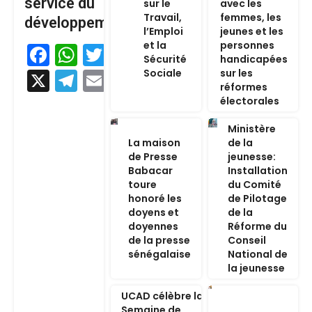
service du
sur le
avec les
Travail,
femmes, les
développement
l’Emploi
jeunes et les
et la
personnes
Facebook
WhatsApp
Twitter
Sécurité
handicapées
Sociale
sur les
X
Telegram
Email
réformes
électorales
Ministère
La maison
de la
de Presse
jeunesse:
Babacar
Installation
toure
du Comité
honoré les
de Pilotage
doyens et
de la
doyennes
Réforme du
de la presse
Conseil
sénégalaise
National de
la jeunesse
UCAD célèbre la
Semaine de