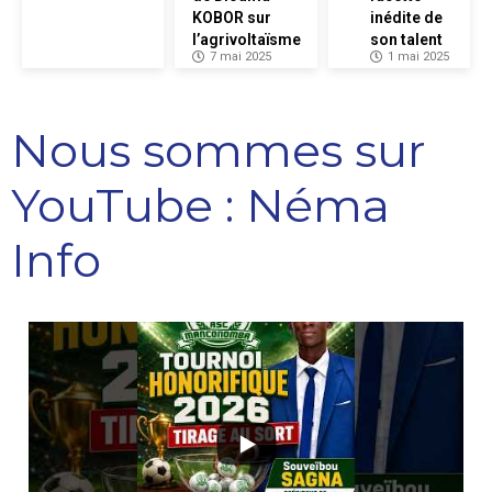
KOBOR sur
inédite de
l’agrivoltaïsme
son talent
7 mai 2025
1 mai 2025
Nous sommes sur
YouTube : Néma
Info