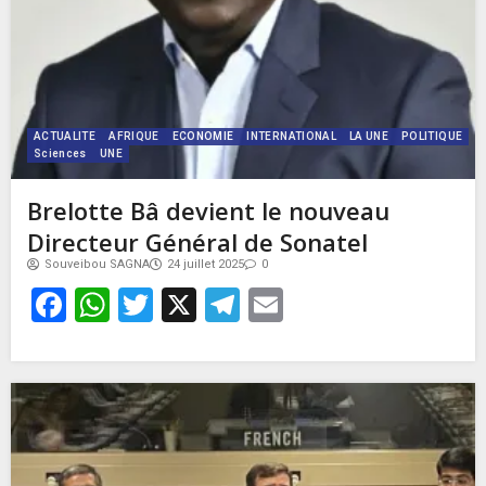
ACTUALITE
AFRIQUE
ECONOMIE
INTERNATIONAL
LA UNE
POLITIQUE
Sciences
UNE
Brelotte Bâ devient le nouveau
Directeur Général de Sonatel
Souveibou SAGNA
24 juillet 2025
0
Facebook
WhatsApp
Twitter
X
Telegram
Email