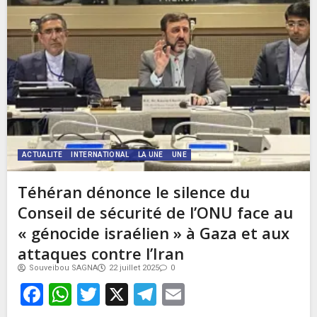
ACTUALITE
INTERNATIONAL
LA UNE
UNE
Téhéran dénonce le silence du
Conseil de sécurité de l’ONU face au
« génocide israélien » à Gaza et aux
attaques contre l’Iran
Souveibou SAGNA
22 juillet 2025
0
Facebook
WhatsApp
Twitter
X
Telegram
Email