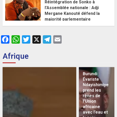
Réintégration de Sonko à
l’Assemblée nationale : Adji
Mergane Kanouté défend la
majorité parlementaire
26 MAI 2026
0
Facebook
WhatsApp
Twitter
X
Telegram
Email
Afrique
Burundi :
Évariste
Ndayishimiye
prend les
rênes de
l’Union
africaine
avec l’eau et