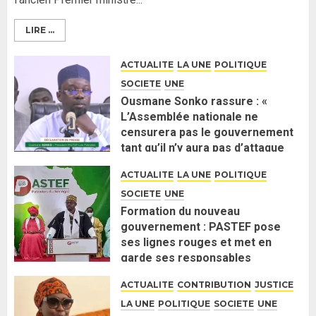
LIRE ...
ACTUALITE
LA UNE
POLITIQUE
SOCIETE
UNE
Ousmane Sonko rassure : «
L’Assemblée nationale ne
censurera pas le gouvernement
tant qu’il n’y aura pas d’attaque
politique contre Pastef »
ACTUALITE
LA UNE
POLITIQUE
2 JUIN 2026
0
SOCIETE
UNE
Formation du nouveau
gouvernement : PASTEF pose
ses lignes rouges et met en
garde ses responsables
26 MAI 2026
0
ACTUALITE
CONTRIBUTION
JUSTICE
LA UNE
POLITIQUE
SOCIETE
UNE