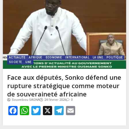
ACTUALITE
AFRIQUE
ECONOMIE
INTERNATIONAL
LA UNE
POLITIQUE
SOCIETE
UNE
Face aux députés, Sonko défend une
rupture stratégique comme moteur
de souveraineté africaine
Souveibou SAGNA
24 février 2026
0
Facebook
WhatsApp
Twitter
X
Telegram
Email