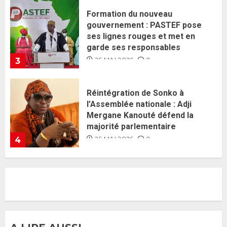
Réintégration de Sonko à
l’Assemblée nationale : Adji
Mergane Kanouté défend la
majorité parlementaire
26 MAI 2026
0
4
Guy Marius Sagna inquiet après la
nomination d’Al Aminou Lo : «
J’espère me tromper »
26 MAI 2026
0
5
Gouvernement Diomaye II :
Ahmadou Al Aminou Lo dévoile
une équipe de mission de 30
membres
2 JUIN 2026
0
1