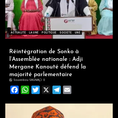
ACTUALITE
LA UNE
POLITIQUE
SOCIETE
UNE
Réintégration de Sonko à
l’Assemblée nationale : Adji
Mergane Kanouté défend la
majorité parlementaire
Souveibou SAGNA
0
Facebook
WhatsApp
Twitter
X
Telegram
Email