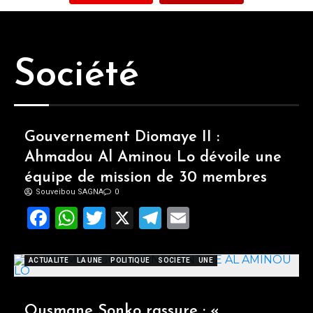
Société
Gouvernement Diomaye II :
Ahmadou Al Aminou Lo dévoile une
équipe de mission de 30 membres
Souveibou SAGNA
0
Facebook
WhatsApp
Twitter
X
Telegram
Email
ACTUALITE
LA UNE
POLITIQUE
SOCIETE
UNE
Ousmane Sonko rassure : «