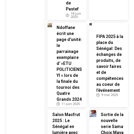
de
Pastef
18 juin
2025
Ndoffane
écrit une
FIPA 2025 à la
page d’unité:
place du
le
Sénégal: Des
parrainage
échanges de
exemplaire
produits, de
d’ »ETU
savoir faires
POLITICIENS
et de
YI » lors de
compétences
la finale du
au coeur de
tournoi des
l’événement
Quatre
9 mai 2025
Grands 2024
11 juin 2025
Salon Macfrut
Sortie de la
2025 : Le
nouvelle
Sénégal en
serie Sama
lumière avec
Choix:Maya