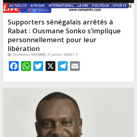
ACTUALITE
AFRIQUE
INTERNATIONAL
LA UNE
POLITIQUE
SPORTS
Supporters sénégalais arrêtés à
Rabat : Ousmane Sonko s’implique
personnellement pour leur
libération
Souveibou SAGNA
21 janvier 2026
0
Facebook
WhatsApp
Twitter
X
Telegram
Email