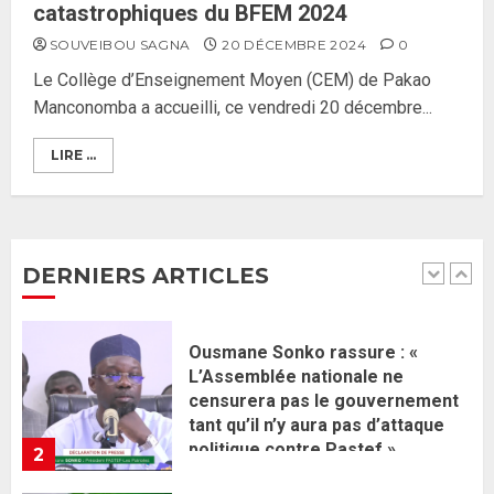
Gouvernement Diomaye II :
catastrophiques du BFEM 2024
Ahmadou Al Aminou Lo dévoile
SOUVEIBOU SAGNA
20 DÉCEMBRE 2024
0
une équipe de mission de 30
Le Collège d’Enseignement Moyen (CEM) de Pakao
membres
Manconomba a accueilli, ce vendredi 20 décembre...
2 JUIN 2026
0
1
LIRE ...
Ousmane Sonko rassure : «
L’Assemblée nationale ne
censurera pas le gouvernement
tant qu’il n’y aura pas d’attaque
DERNIERS ARTICLES
politique contre Pastef »
2
2 JUIN 2026
0
Formation du nouveau
gouvernement : PASTEF pose
ses lignes rouges et met en
garde ses responsables
26 MAI 2026
0
3