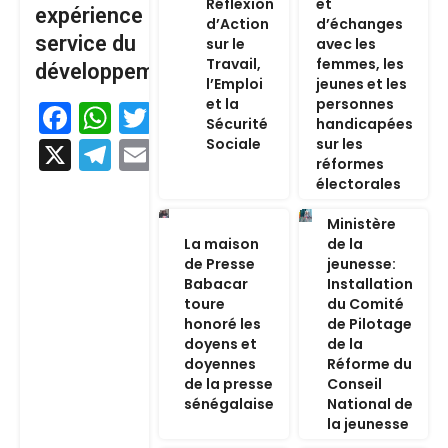
Réflexion
et
expérience au
d’Action
d’échanges
service du
sur le
avec les
Travail,
femmes, les
développement
l’Emploi
jeunes et les
et la
personnes
Facebook
WhatsApp
Twitter
Sécurité
handicapées
Sociale
sur les
X
Telegram
Email
réformes
électorales
Ministère
La maison
de la
de Presse
jeunesse:
Babacar
Installation
toure
du Comité
honoré les
de Pilotage
doyens et
de la
doyennes
Réforme du
de la presse
Conseil
sénégalaise
National de
la jeunesse