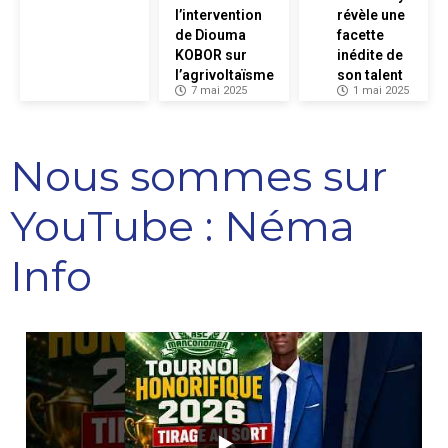
l’intervention
révèle une
de Diouma
facette
KOBOR sur
inédite de
l’agrivoltaïsme
son talent
7 mai 2025
1 mai 2025
Nous sommes sur
YouTube : Néma
Info