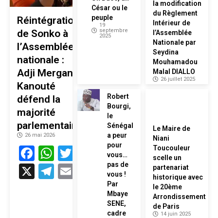
la modification
César ou le
du Règlement
peuple
Réintégration
Intérieur de
19
septembre
de Sonko à
l’Assemblée
2025
Nationale par
l’Assemblée
Seydina
nationale :
Mouhamadou
Adji Mergane
Malal DIALLO
26 juillet 2025
Kanouté
Robert
défend la
Bourgi,
majorité
le
parlementaire
Sénégal
Le Maire de
a peur
26 mai 2026
Niani
pour
Facebook
WhatsApp
Twitter
Toucouleur
vous…
scelle un
pas de
X
Telegram
Email
partenariat
vous !
historique avec
Par
le 20ème
Mbaye
Arrondissement
SENE,
de Paris
cadre
14 juin 2025