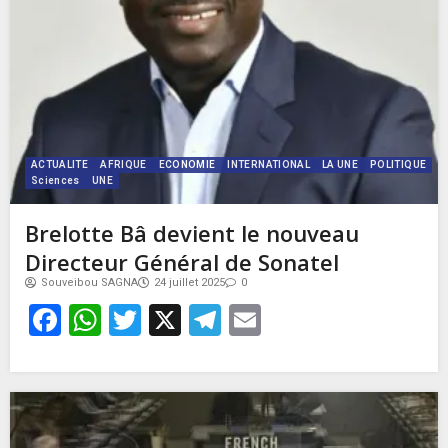
ACTUALITE
AFRIQUE
ECONOMIE
INTERNATIONAL
LA UNE
POLITIQUE
Sciences
UNE
Brelotte Bâ devient le nouveau
Directeur Général de Sonatel
Souveibou SAGNA
24 juillet 2025
0
Facebook
WhatsApp
Twitter
X
Telegram
Email