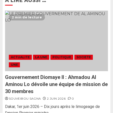
A LIRE AUSSI …
Ousmane Sonko rassure : «
L’Assemblée nationale ne
2 min de lecture
censurera pas le gouvernement
tant qu’il n’y aura pas d’attaque
politique contre Pastef »
2
2 JUIN 2026
0
Formation du nouveau
gouvernement : PASTEF pose
ACTUALITE
LA UNE
POLITIQUE
SOCIETE
ses lignes rouges et met en
UNE
garde ses responsables
26 MAI 2026
0
3
Gouvernement Diomaye II : Ahmadou Al
Aminou Lo dévoile une équipe de mission de
30 membres
SOUVEIBOU SAGNA
2 JUIN 2026
0
Dakar, 1er juin 2026 – Dix jours après le limogeage de
l’ancien Premier ministre...