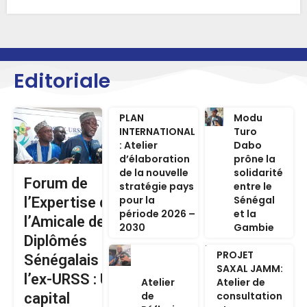
Editoriale
PLAN
Modu
INTERNATIONAL
Turo
: Atelier
Dabo
d’élaboration
prône la
de la nouvelle
solidarité
Forum de
stratégie pays
entre le
pour la
Sénégal
l’Expertise de
période 2026 –
et la
l’Amicale des
2030
Gambie
Diplômés
PROJET
Sénégalais de
SAXAL JAMM:
l’ex-URSS : Un
Atelier
Atelier de
de
consultation
capital