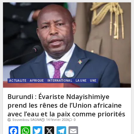
ACTUALITE
AFRIQUE
INTERNATIONAL
LA UNE
UNE
Burundi : Évariste Ndayishimiye
prend les rênes de l’Union africaine
avec l’eau et la paix comme priorités
Souveibou SAGNA
14 février 2026
0
Facebook
WhatsApp
Twitter
X
Telegram
Email