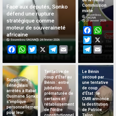
Commission
Face aux députés, Sonko
mixte
défend une rupture
Souveibou
SAGNA
stratégique comme
21 janvier 2026
moteur de souveraineté
Face
Wh
africaine
Twitt
X
Souveibou SAGNA
24 février 2026
Facebook
WhatsApp
Twitter
X
Telegram
Email
Teleg
Em
Tentative de
Le Bénin
coup d’État au
secoué par
Supporters
Bénin : entre
une tentative
sénégalais
jubilation
de coup
arrêtés à Rabat :
prématurée de
d’État : le
Ousmane Sonko
certains et
CMR annonce
s’implique
rétablissement
la destitution
personnellement
de l’ordre
de Patrice
pour leur
constitutionnel
Talon