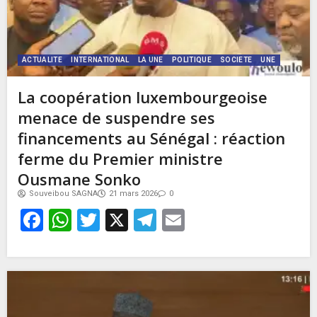
ACTUALITE
INTERNATIONAL
LA UNE
POLITIQUE
SOCIETE
UNE
La coopération luxembourgeoise
menace de suspendre ses
financements au Sénégal : réaction
ferme du Premier ministre
Ousmane Sonko
Souveibou SAGNA
21 mars 2026
0
Facebook
WhatsApp
Twitter
X
Telegram
Email