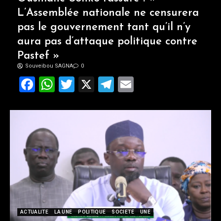
L’Assemblée nationale ne censurera
pas le gouvernement tant qu’il n’y
aura pas d’attaque politique contre
Pastef »
Souveibou SAGNA
0
Facebook
WhatsApp
Twitter
X
Telegram
Email
ACTUALITE
LA UNE
POLITIQUE
SOCIETE
UNE