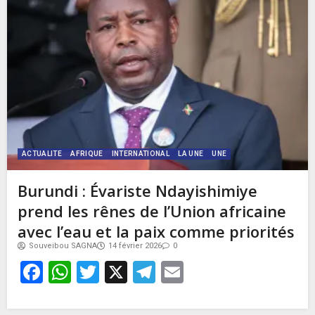
ACTUALITE
AFRIQUE
INTERNATIONAL
LA UNE
UNE
Burundi : Évariste Ndayishimiye
prend les rênes de l’Union africaine
avec l’eau et la paix comme priorités
Souveibou SAGNA
14 février 2026
0
Facebook
WhatsApp
Twitter
X
Telegram
Email