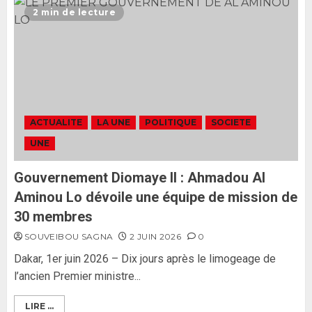
L’Assemblée nationale ne
2 min de lecture
censurera pas le gouvernement
tant qu’il n’y aura pas d’attaque
politique contre Pastef »
2
2 JUIN 2026
0
Formation du nouveau
gouvernement : PASTEF pose
ACTUALITE
LA UNE
POLITIQUE
SOCIETE
ses lignes rouges et met en
UNE
garde ses responsables
26 MAI 2026
0
3
Gouvernement Diomaye II : Ahmadou Al
Aminou Lo dévoile une équipe de mission de
30 membres
SOUVEIBOU SAGNA
2 JUIN 2026
0
Dakar, 1er juin 2026 – Dix jours après le limogeage de
l’ancien Premier ministre...
LIRE ...