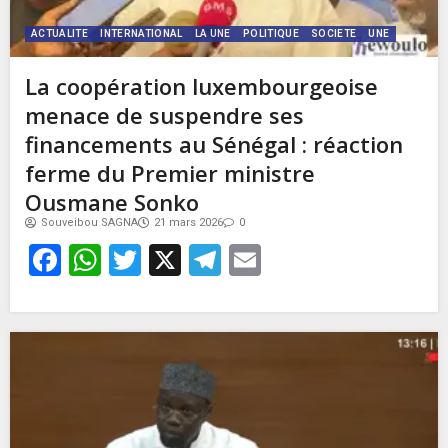
ACTUALITE
INTERNATIONAL
LA UNE
POLITIQUE
SOCIETE
UNE
La coopération luxembourgeoise
menace de suspendre ses
financements au Sénégal : réaction
ferme du Premier ministre
Ousmane Sonko
Souveibou SAGNA
21 mars 2026
0
Facebook
WhatsApp
Twitter
X
Telegram
Email