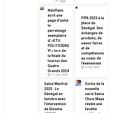
2025
Ndoffane
écrit une
FIPA 2025 à la
page d’unité:
place du
le
Sénégal: Des
parrainage
échanges de
exemplaire
produits, de
d’ »ETU
savoir faires
POLITICIENS
et de
YI » lors de
compétences
la finale du
au coeur de
tournoi des
l’événement
Quatre
9 mai 2025
Grands 2024
11 juin 2025
Salon Macfrut
Sortie de la
2025 : Le
nouvelle
Sénégal en
serie Sama
lumière avec
Choix:Maya
l’intervention
révèle une
de Diouma
facette