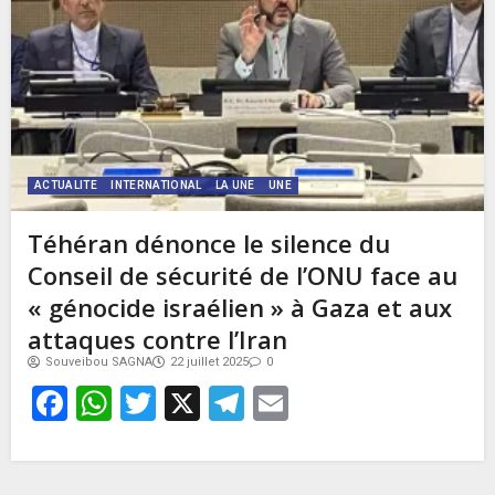
ACTUALITE
INTERNATIONAL
LA UNE
UNE
Téhéran dénonce le silence du
Conseil de sécurité de l’ONU face au
« génocide israélien » à Gaza et aux
attaques contre l’Iran
Souveibou SAGNA
22 juillet 2025
0
Facebook
WhatsApp
Twitter
X
Telegram
Email