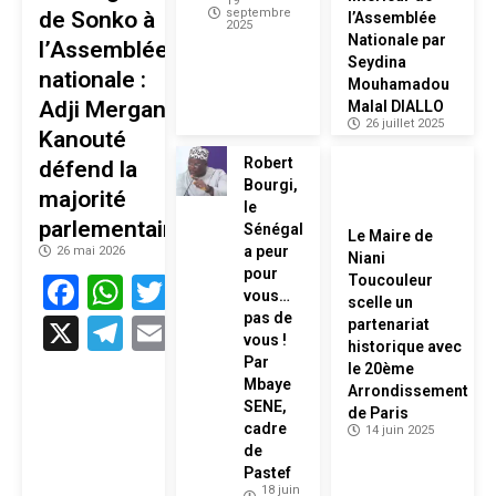
19
septembre
de Sonko à
l’Assemblée
2025
Nationale par
l’Assemblée
Seydina
nationale :
Mouhamadou
Adji Mergane
Malal DIALLO
26 juillet 2025
Kanouté
Robert
défend la
Bourgi,
majorité
le
parlementaire
Sénégal
Le Maire de
a peur
26 mai 2026
Niani
pour
Facebook
WhatsApp
Twitter
Toucouleur
vous…
scelle un
pas de
X
Telegram
Email
partenariat
vous !
historique avec
Par
le 20ème
Mbaye
Arrondissement
SENE,
de Paris
cadre
14 juin 2025
de
Pastef
18 juin