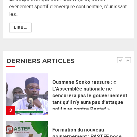
une équipe de mission de 30
événement sportif d’envergure continentale, réunissant
membres
les...
2 JUIN 2026
0
1
LIRE ...
Ousmane Sonko rassure : «
L’Assemblée nationale ne
censurera pas le gouvernement
tant qu’il n’y aura pas d’attaque
DERNIERS ARTICLES
politique contre Pastef »
2
2 JUIN 2026
0
Formation du nouveau
gouvernement : PASTEF pose
ses lignes rouges et met en
garde ses responsables
26 MAI 2026
0
3
Réintégration de Sonko à
l’Assemblée nationale : Adji