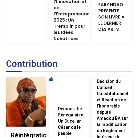
l’Innovation et
FARY NDAO
de
PRESENTE
l’Entrepreneuriat
SON LIVRE »
2025 : Un
LE DERNIER
Tremplin pour
DES ARTS
les Idées
Novatrices
Contribution
Décision du
Conseil
Constitutionnel
et Réaction de
l’honorable
Démocratie
député
Sénégalaise:
Amadou BA sur
Un Duce, un
la modification
César ou le
du Règlement
peuple
Réintégration
Intérieur de