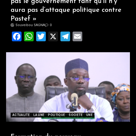
pas le gouvernement tant qu’il n’y
aura pas d’attaque politique contre
Pastef »
Souveibou SAGNA
0
Facebook
WhatsApp
Twitter
X
Telegram
Email
ACTUALITE
LA UNE
POLITIQUE
SOCIETE
UNE