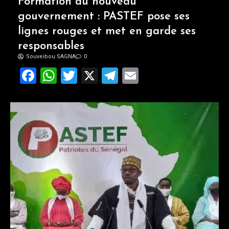
Formation du nouveau
gouvernement : PASTEF pose ses
lignes rouges et met en garde ses
responsables
Souveibou SAGNA
0
Facebook
WhatsApp
Twitter
X
Telegram
Email