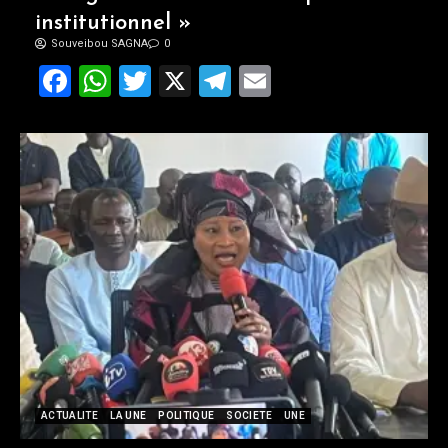
institutionnel »
Souveibou SAGNA
0
Facebook
WhatsApp
Twitter
X
Telegram
Email
ACTUALITE
LA UNE
POLITIQUE
SOCIETE
UNE