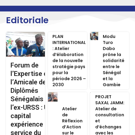
Editoriale
PLAN
Modu
INTERNATIONAL
Turo
: Atelier
Dabo
d’élaboration
prône la
de la nouvelle
solidarité
Forum de
stratégie pays
entre le
pour la
Sénégal
l’Expertise de
période 2026 –
et la
l’Amicale des
2030
Gambie
Diplômés
PROJET
Sénégalais de
SAXAL JAMM:
l’ex-URSS : Un
Atelier
Atelier de
de
consultation
capital
Réflexion
et
expérience au
d’Action
d’échanges
service du
sur le
avec les