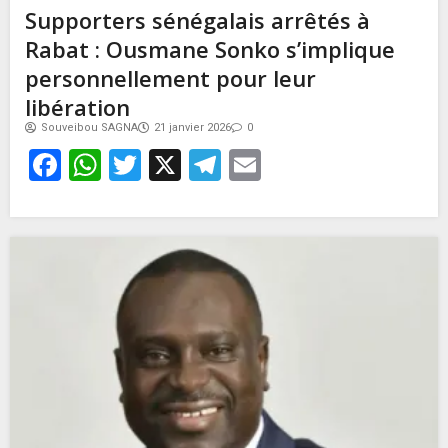
Supporters sénégalais arrêtés à
Rabat : Ousmane Sonko s’implique
personnellement pour leur
libération
Souveibou SAGNA
21 janvier 2026
0
Facebook
WhatsApp
Twitter
X
Telegram
Email