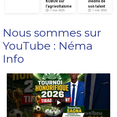
KOBOR sur
inédite de
l’agrivoltaïsme
son talent
7 mai 2025
1 mai 2025
Nous sommes sur
YouTube : Néma
Info