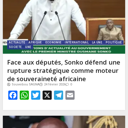
ACTUALITE
AFRIQUE
ECONOMIE
INTERNATIONAL
LA UNE
POLITIQUE
SOCIETE
UNE
Face aux députés, Sonko défend une
rupture stratégique comme moteur
de souveraineté africaine
Souveibou SAGNA
24 février 2026
0
Facebook
WhatsApp
Twitter
X
Telegram
Email