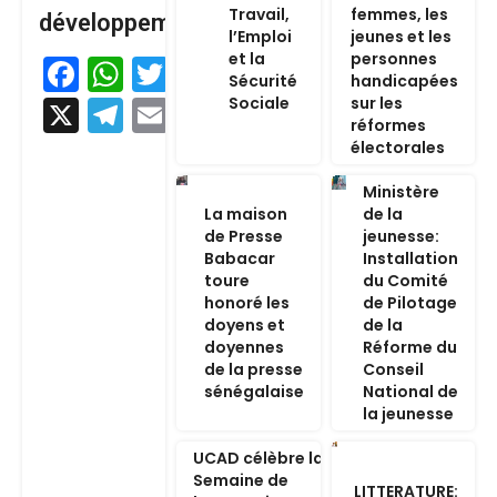
Travail,
femmes, les
développement
l’Emploi
jeunes et les
et la
personnes
Facebook
WhatsApp
Twitter
Sécurité
handicapées
Sociale
sur les
X
Telegram
Email
réformes
électorales
Ministère
La maison
de la
de Presse
jeunesse:
Babacar
Installation
toure
du Comité
honoré les
de Pilotage
doyens et
de la
doyennes
Réforme du
de la presse
Conseil
sénégalaise
National de
la jeunesse
UCAD célèbre la
Semaine de
LITTERATURE: