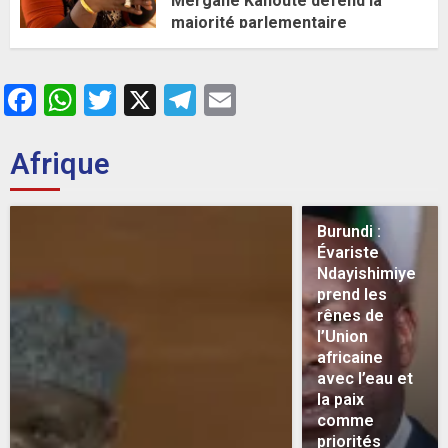
Mergane Kanouté défend la
majorité parlementaire
26 MAI 2026
0
Facebook
WhatsApp
Twitter
X
Telegram
Email
Afrique
Burundi :
Évariste
Ndayishimiye
prend les
rênes de
l’Union
africaine
avec l’eau et
la paix
comme
priorités