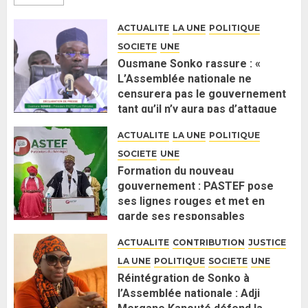
ACTUALITE
LA UNE
POLITIQUE
SOCIETE
UNE
Ousmane Sonko rassure : «
L’Assemblée nationale ne
censurera pas le gouvernement
tant qu’il n’y aura pas d’attaque
politique contre Pastef »
ACTUALITE
LA UNE
POLITIQUE
2 JUIN 2026
0
SOCIETE
UNE
Formation du nouveau
gouvernement : PASTEF pose
ses lignes rouges et met en
garde ses responsables
26 MAI 2026
0
ACTUALITE
CONTRIBUTION
JUSTICE
LA UNE
POLITIQUE
SOCIETE
UNE
Réintégration de Sonko à
l’Assemblée nationale : Adji