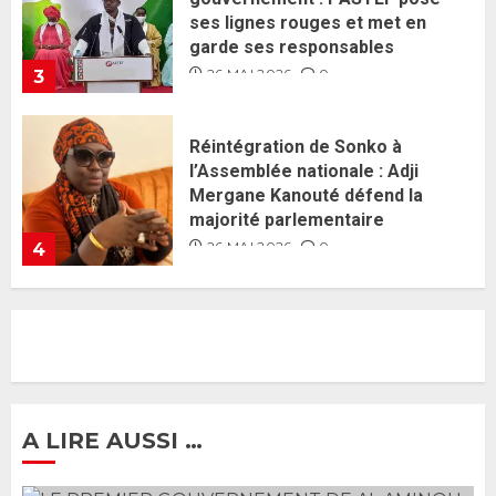
Mergane Kanouté défend la
majorité parlementaire
26 MAI 2026
0
4
Guy Marius Sagna inquiet après la
nomination d’Al Aminou Lo : «
J’espère me tromper »
26 MAI 2026
0
5
Gouvernement Diomaye II :
Ahmadou Al Aminou Lo dévoile
une équipe de mission de 30
membres
2 JUIN 2026
0
1
A LIRE AUSSI …
Ousmane Sonko rassure : «