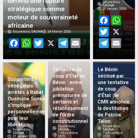
défend une rupture
Souveibou
SAGNA
stratégique comme
21 janvier 2026
moteur de souveraineté
Face
Wh
africaine
Twitt
X
Souveibou SAGNA
24 février 2026
Facebook
WhatsApp
Twitter
X
Telegram
Email
Teleg
Em
Tentative de
Le Bénin
coup d’État au
secoué par
Supporters
Bénin : entre
une tentative
sénégalais
jubilation
de coup
arrêtés à Rabat :
prématurée de
d’État : le
Ousmane Sonko
certains et
CMR annonce
s’implique
rétablissement
la destitution
personnellement
de l’ordre
de Patrice
pour leur
constitutionnel
Talon
libération
Souveibou
Souveibou
Souveibou
SAGNA
SAGNA
SAGNA
7 décembre
7 décembre
21 janvier 2026
2025
2025