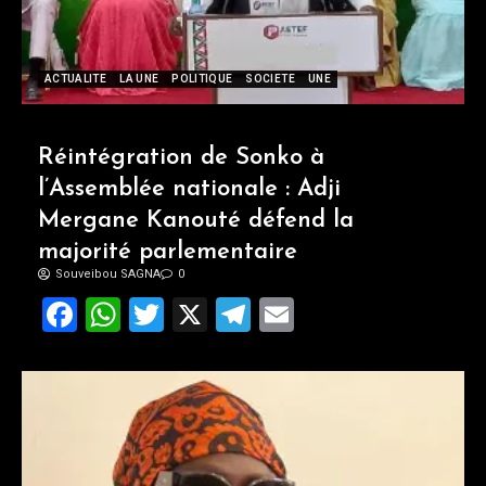
ACTUALITE
LA UNE
POLITIQUE
SOCIETE
UNE
Réintégration de Sonko à
l’Assemblée nationale : Adji
Mergane Kanouté défend la
majorité parlementaire
Souveibou SAGNA
0
Facebook
WhatsApp
Twitter
X
Telegram
Email