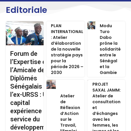
Editoriale
PLAN
Modu
INTERNATIONAL
Turo
: Atelier
Dabo
d’élaboration
prône la
de la nouvelle
solidarité
Forum de
stratégie pays
entre le
pour la
Sénégal
l’Expertise de
période 2026 –
et la
l’Amicale des
2030
Gambie
Diplômés
PROJET
Sénégalais de
SAXAL JAMM:
l’ex-URSS : Un
Atelier
Atelier de
de
consultation
capital
Réflexion
et
expérience au
d’Action
d’échanges
service du
sur le
avec les
Travail,
femmes, les
développement