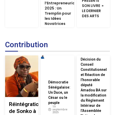
PRESENTE
l’Entrepreneuriat
SON LIVRE »
2025 : Un
LE DERNIER
Tremplin pour
DES ARTS
les Idées
Novatrices
Contribution
Décision du
Conseil
Constitutionnel
et Réaction de
l’honorable
Démocratie
député
Sénégalaise:
Amadou BA sur
Un Duce, un
la modification
César ou le
du Règlement
peuple
Réintégration
Intérieur de
19
septembre
de Sonko à
l’Assemblée
2025