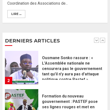
Coordination des Associations de...
2 JUIN 2026
0
1
LIRE ...
Ousmane Sonko rassure : «
L’Assemblée nationale ne
censurera pas le gouvernement
tant qu’il n’y aura pas d’attaque
DERNIERS ARTICLES
politique contre Pastef »
2
2 JUIN 2026
0
Formation du nouveau
gouvernement : PASTEF pose
ses lignes rouges et met en
garde ses responsables
26 MAI 2026
0
3
Réintégration de Sonko à
l’Assemblée nationale : Adji
Mergane Kanouté défend la