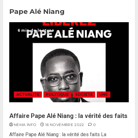
Pape Alé Niang
Réintégration de Sonko à
l’Assemblée nationale : Adji
6 min de lecture
Mergane Kanouté défend la
majorité parlementaire
26 MAI 2026
0
4
Guy Marius Sagna inquiet après la
nomination d’Al Aminou Lo : «
J’espère me tromper »
26 MAI 2026
0
5
ACTUALITE
POLITIQUE
SOCIETE
UNE
Gouvernement Diomaye II :
Affaire Pape Alé Niang : la vérité des faits
Ahmadou Al Aminou Lo dévoile
NEMA INFO
16 NOVEMBRE 2022
0
une équipe de mission de 30
Affaire Pape Alé Niang : la vérité des faits La
membres