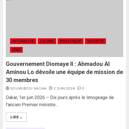
censurera pas le gouvernement
tant qu’il n’y aura pas d’attaque
politique contre Pastef »
2
2 JUIN 2026
0
Formation du nouveau
gouvernement : PASTEF pose
ACTUALITE
LA UNE
POLITIQUE
SOCIETE
ses lignes rouges et met en
UNE
garde ses responsables
26 MAI 2026
0
3
Gouvernement Diomaye II : Ahmadou Al
Aminou Lo dévoile une équipe de mission de
30 membres
SOUVEIBOU SAGNA
2 JUIN 2026
0
Dakar, 1er juin 2026 – Dix jours après le limogeage de
l’ancien Premier ministre...
LIRE ...