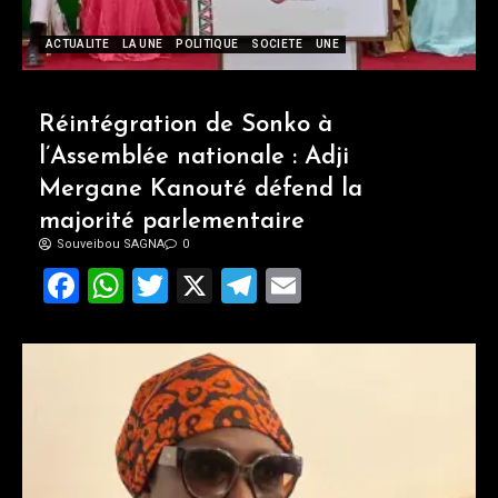
ACTUALITE
LA UNE
POLITIQUE
SOCIETE
UNE
Réintégration de Sonko à
l’Assemblée nationale : Adji
Mergane Kanouté défend la
majorité parlementaire
Souveibou SAGNA
0
Facebook
WhatsApp
Twitter
X
Telegram
Email