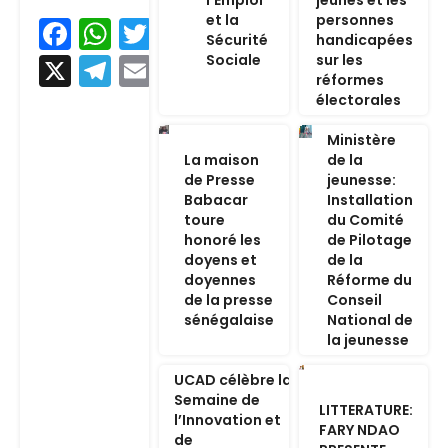
l’Emploi
jeunes et les
et la
personnes
Facebook
WhatsApp
Twitter
Sécurité
handicapées
Sociale
sur les
X
Telegram
Email
réformes
électorales
Ministère
La maison
de la
de Presse
jeunesse:
Babacar
Installation
toure
du Comité
honoré les
de Pilotage
doyens et
de la
doyennes
Réforme du
de la presse
Conseil
sénégalaise
National de
la jeunesse
UCAD célèbre la
Semaine de
LITTERATURE:
l’Innovation et
FARY NDAO
de