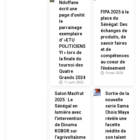
Ndoffane
écrit une
FIPA 2025 à la
page d’unité:
place du
le
Sénégal: Des
parrainage
échanges de
exemplaire
produits, de
d’ »ETU
savoir faires
POLITICIENS
et de
YI » lors de
compétences
la finale du
au coeur de
tournoi des
l’événement
Quatre
9 mai 2025
Grands 2024
11 juin 2025
Salon Macfrut
Sortie de la
2025 : Le
nouvelle
Sénégal en
serie Sama
lumière avec
Choix:Maya
l’intervention
révèle une
de Diouma
facette
KOBOR sur
inédite de
l’agrivoltaïsme
son talent