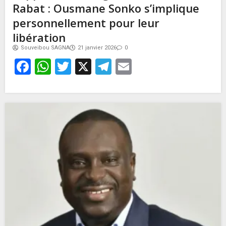
Rabat : Ousmane Sonko s’implique
personnellement pour leur
libération
Souveibou SAGNA
21 janvier 2026
0
Facebook
WhatsApp
Twitter
X
Telegram
Email