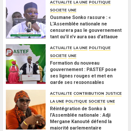
ACTUALITE
LA UNE
POLITIQUE
SOCIETE
UNE
Ousmane Sonko rassure : «
L’Assemblée nationale ne
censurera pas le gouvernement
tant qu’il n’y aura pas d’attaque
politique contre Pastef »
ACTUALITE
LA UNE
POLITIQUE
2 JUIN 2026
0
SOCIETE
UNE
Formation du nouveau
gouvernement : PASTEF pose
ses lignes rouges et met en
garde ses responsables
26 MAI 2026
0
ACTUALITE
CONTRIBUTION
JUSTICE
LA UNE
POLITIQUE
SOCIETE
UNE
Réintégration de Sonko à
l’Assemblée nationale : Adji
Mergane Kanouté défend la
majorité parlementaire