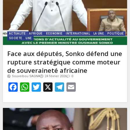
ACTUALITE
AFRIQUE
ECONOMIE
INTERNATIONAL
LA UNE
POLITIQUE
SOCIETE
UNE
Face aux députés, Sonko défend une
rupture stratégique comme moteur
de souveraineté africaine
Souveibou SAGNA
24 février 2026
0
Facebook
WhatsApp
Twitter
X
Telegram
Email