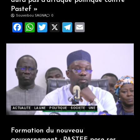
aura pas d’attaque politique contre
Pastef »
Souveibou SAGNA
0
Facebook
WhatsApp
Twitter
X
Telegram
Email
ACTUALITE
LA UNE
POLITIQUE
SOCIETE
UNE
Formation du nouveau
gouvernement : PASTEF pose ses