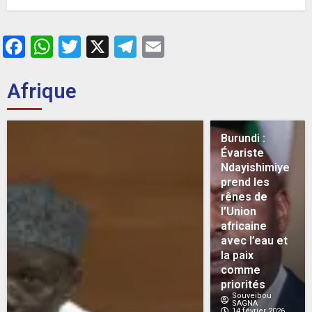
26 MAI 2026
0
Facebook
WhatsApp
Twitter
X
Telegram
Email
Afrique
Burundi :
Évariste
Ndayishimiye
prend les
rênes de
l’Union
africaine
avec l’eau et
la paix
comme
priorités
Souveibou
SAGNA
14 février 2026