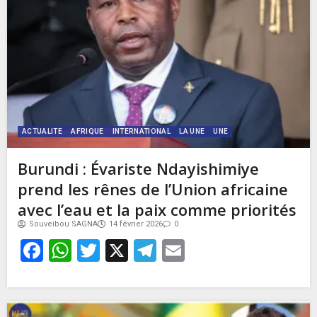
ACTUALITE
AFRIQUE
INTERNATIONAL
LA UNE
UNE
Burundi : Évariste Ndayishimiye
prend les rênes de l’Union africaine
avec l’eau et la paix comme priorités
Souveibou SAGNA
14 février 2026
0
Facebook
WhatsApp
Twitter
X
Telegram
Email