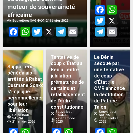
moteur de souveraineté
Face
Wh
africaine
Twitt
X
Souveibou SAGNA
24 février 2026
Facebook
WhatsApp
Twitter
X
Telegram
Email
Teleg
Em
Tentative de
Le Bénin
coup d’État au
secoué par
Supporters
Bénin : entre
une tentative
sénégalais
jubilation
de coup
arrêtés à Rabat :
prématurée de
d’État : le
Ousmane Sonko
certains et
CMR annonce
s’implique
rétablissement
la destitution
personnellement
de l’ordre
de Patrice
pour leur
constitutionnel
Talon
libération
Souveibou
Souveibou
Souveibou
SAGNA
SAGNA
SAGNA
7 décembre
7 décembre
21 janvier 2026
2025
2025
Facebook
WhatsApp
Facebook
WhatsApp
Face
Wh