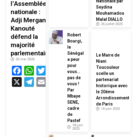
Nationale par
l’Assemblée
Seydina
nationale :
Mouhamadou
Adji Mergane
Malal DIALLO
26 juillet 2025
Kanouté
Robert
défend la
Bourgi,
majorité
le
parlementaire
Sénégal
Le Maire de
a peur
26 mai 2026
Niani
pour
Facebook
WhatsApp
Twitter
Toucouleur
vous…
scelle un
pas de
X
Telegram
Email
partenariat
vous !
historique avec
Par
le 20ème
Mbaye
Arrondissement
SENE,
de Paris
cadre
14 juin 2025
de
Pastef
18 juin
2025