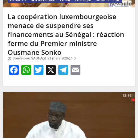
ACTUALITE
INTERNATIONAL
LA UNE
POLITIQUE
SOCIETE
UNE
La coopération luxembourgeoise
menace de suspendre ses
financements au Sénégal : réaction
ferme du Premier ministre
Ousmane Sonko
Souveibou SAGNA
21 mars 2026
0
Facebook
WhatsApp
Twitter
X
Telegram
Email