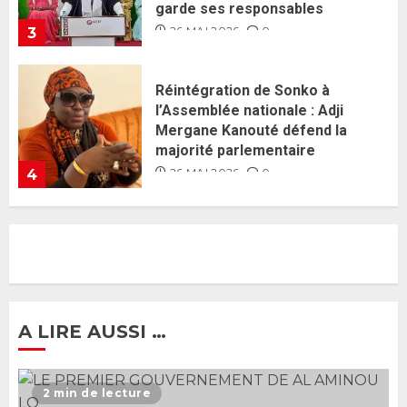
majorité parlementaire
26 MAI 2026
0
4
Guy Marius Sagna inquiet après la
nomination d’Al Aminou Lo : «
J’espère me tromper »
26 MAI 2026
0
5
Gouvernement Diomaye II :
Ahmadou Al Aminou Lo dévoile
une équipe de mission de 30
membres
2 JUIN 2026
0
1
A LIRE AUSSI …
Ousmane Sonko rassure : «
L’Assemblée nationale ne
2 min de lecture