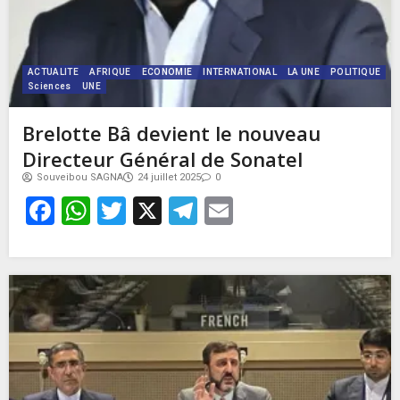
ACTUALITE
AFRIQUE
ECONOMIE
INTERNATIONAL
LA UNE
POLITIQUE
Sciences
UNE
Brelotte Bâ devient le nouveau
Directeur Général de Sonatel
Souveibou SAGNA
24 juillet 2025
0
Facebook
WhatsApp
Twitter
X
Telegram
Email