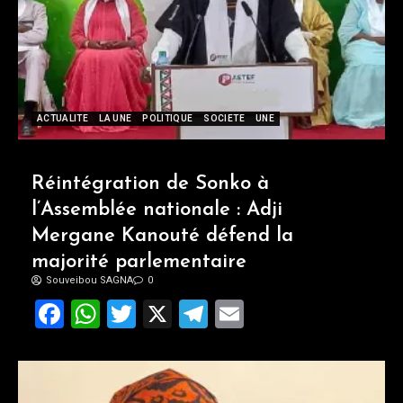
ACTUALITE
LA UNE
POLITIQUE
SOCIETE
UNE
Réintégration de Sonko à
l’Assemblée nationale : Adji
Mergane Kanouté défend la
majorité parlementaire
Souveibou SAGNA
0
Facebook
WhatsApp
Twitter
X
Telegram
Email