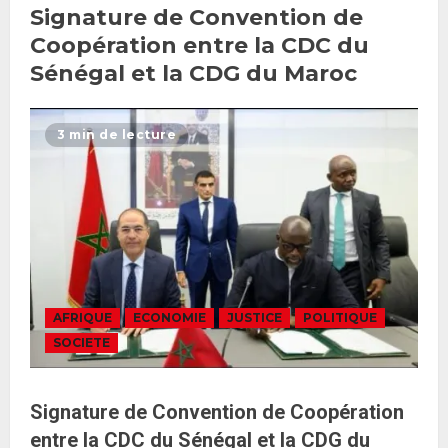
Signature de Convention de
gouvernement : PASTEF pose
ses lignes rouges et met en
Coopération entre la CDC du
garde ses responsables
Sénégal et la CDG du Maroc
26 MAI 2026
0
3
3 min de lecture
Réintégration de Sonko à
l’Assemblée nationale : Adji
Mergane Kanouté défend la
majorité parlementaire
26 MAI 2026
0
4
Guy Marius Sagna inquiet après la
AFRIQUE
ECONOMIE
JUSTICE
POLITIQUE
nomination d’Al Aminou Lo : «
SOCIETE
J’espère me tromper »
26 MAI 2026
0
5
Signature de Convention de Coopération
entre la CDC du Sénégal et la CDG du