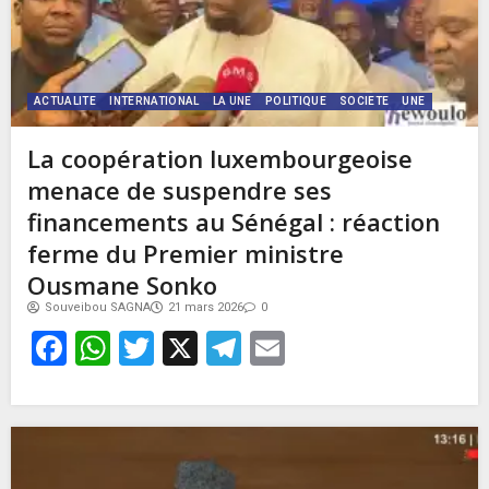
ACTUALITE
INTERNATIONAL
LA UNE
POLITIQUE
SOCIETE
UNE
La coopération luxembourgeoise
menace de suspendre ses
financements au Sénégal : réaction
ferme du Premier ministre
Ousmane Sonko
Souveibou SAGNA
21 mars 2026
0
Facebook
WhatsApp
Twitter
X
Telegram
Email