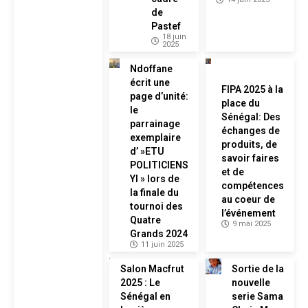
de
Pastef
18 juin
2025
Ndoffane
écrit une
FIPA 2025 à la
page d’unité:
place du
le
Sénégal: Des
parrainage
échanges de
exemplaire
produits, de
d’ »ETU
savoir faires
POLITICIENS
et de
YI » lors de
compétences
la finale du
au coeur de
tournoi des
l’événement
Quatre
9 mai 2025
Grands 2024
11 juin 2025
Salon Macfrut
Sortie de la
2025 : Le
nouvelle
Sénégal en
serie Sama