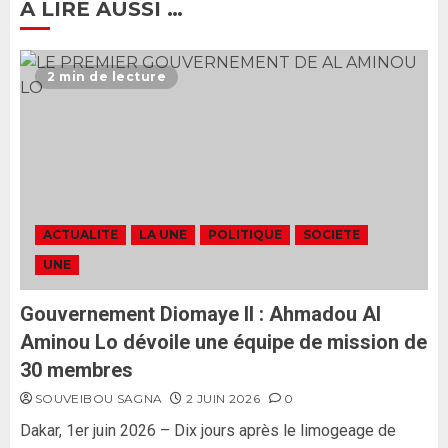
A LIRE AUSSI …
Ousmane Sonko rassure : «
L’Assemblée nationale ne
2 min de lecture
censurera pas le gouvernement
tant qu’il n’y aura pas d’attaque
politique contre Pastef »
2
2 JUIN 2026
0
Formation du nouveau
gouvernement : PASTEF pose
ACTUALITE
LA UNE
POLITIQUE
SOCIETE
ses lignes rouges et met en
UNE
garde ses responsables
26 MAI 2026
0
3
Gouvernement Diomaye II : Ahmadou Al
Aminou Lo dévoile une équipe de mission de
30 membres
SOUVEIBOU SAGNA
2 JUIN 2026
0
Dakar, 1er juin 2026 – Dix jours après le limogeage de