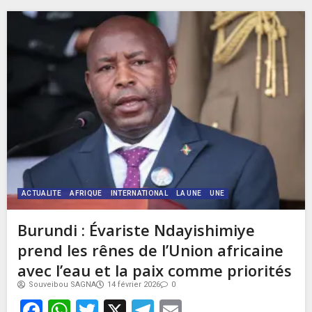
ACTUALITE
AFRIQUE
INTERNATIONAL
LA UNE
UNE
Burundi : Évariste Ndayishimiye
prend les rênes de l’Union africaine
avec l’eau et la paix comme priorités
Souveibou SAGNA
14 février 2026
0
Facebook
WhatsApp
Twitter
X
Telegram
Email