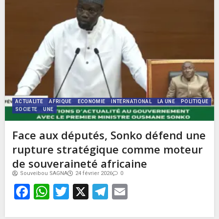
ACTUALITE
AFRIQUE
ECONOMIE
INTERNATIONAL
LA UNE
POLITIQUE
SOCIETE
UNE
Face aux députés, Sonko défend une
rupture stratégique comme moteur
de souveraineté africaine
Souveibou SAGNA
24 février 2026
0
Facebook
WhatsApp
Twitter
X
Telegram
Email