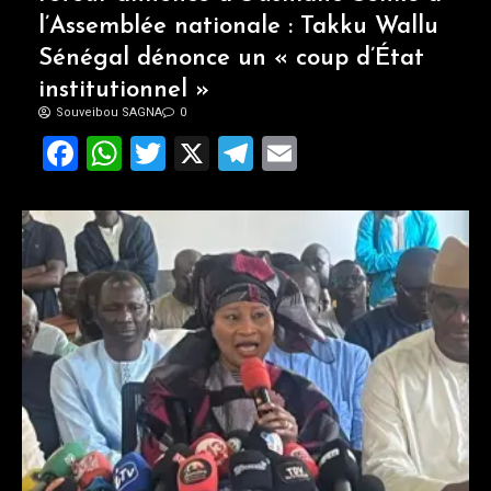
l’Assemblée nationale : Takku Wallu
Sénégal dénonce un « coup d’État
institutionnel »
Souveibou SAGNA
0
Facebook
WhatsApp
Twitter
X
Telegram
Email