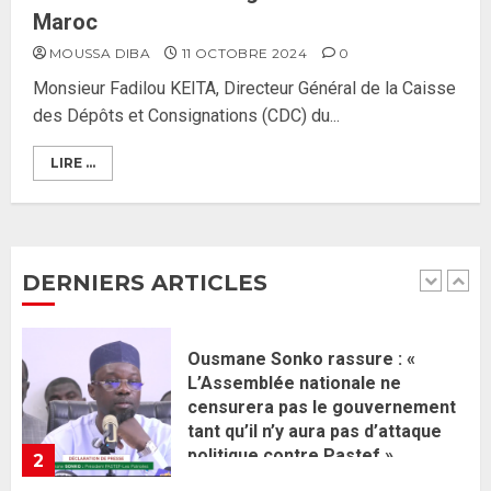
Gouvernement Diomaye II :
Maroc
Ahmadou Al Aminou Lo dévoile
MOUSSA DIBA
11 OCTOBRE 2024
0
une équipe de mission de 30
Monsieur Fadilou KEITA, Directeur Général de la Caisse
membres
des Dépôts et Consignations (CDC) du...
2 JUIN 2026
0
1
LIRE ...
Ousmane Sonko rassure : «
L’Assemblée nationale ne
censurera pas le gouvernement
tant qu’il n’y aura pas d’attaque
DERNIERS ARTICLES
politique contre Pastef »
2
2 JUIN 2026
0
Formation du nouveau
gouvernement : PASTEF pose
ses lignes rouges et met en
garde ses responsables
26 MAI 2026
0
3