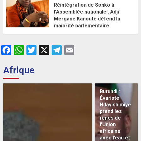
Réintégration de Sonko à
l’Assemblée nationale : Adji
Mergane Kanouté défend la
majorité parlementaire
26 MAI 2026
0
Facebook
WhatsApp
Twitter
X
Telegram
Email
Afrique
Burundi :
Évariste
Ndayishimiye
prend les
rênes de
l’Union
africaine
avec l’eau et