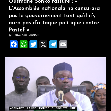
Ousmane Sonko rassure : «
L’Assemblée nationale ne censurera
pas le gouvernement tant qu’il n’y
aura pas d’attaque politique contre
Pastef »
Souveibou SAGNA
0
Facebook
WhatsApp
Twitter
X
Telegram
Email
ACTUALITE
LA UNE
POLITIQUE
SOCIETE
UNE