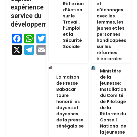
Réflexion
et
expérience au
d’Action
d’échanges
service du
sur le
avec les
Travail,
femmes, les
développement
l’Emploi
jeunes et les
et la
personnes
Facebook
WhatsApp
Twitter
Sécurité
handicapées
Sociale
sur les
X
Telegram
Email
réformes
électorales
Ministère
La maison
de la
de Presse
jeunesse:
Babacar
Installation
toure
du Comité
honoré les
de Pilotage
doyens et
de la
doyennes
Réforme du
de la presse
Conseil
sénégalaise
National de
la jeunesse