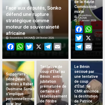
de la Haute
Commission
Face aux députés, Sonko
mixte
défend une rupture
Souveibou
SAGNA
stratégique comme
21 janvier 2026
moteur de souveraineté
Face
Wh
africaine
Twitt
X
Souveibou SAGNA
24 février 2026
Facebook
WhatsApp
Twitter
X
Telegram
Email
Teleg
Em
Tentative de
Le Bénin
coup d’État au
secoué par
Supporters
Bénin : entre
une tentative
sénégalais
jubilation
de coup
arrêtés à Rabat :
prématurée de
d’État : le
Ousmane Sonko
certains et
CMR annonce
s’implique
rétablissement
la destitution
personnellement
de l’ordre
de Patrice
pour leur