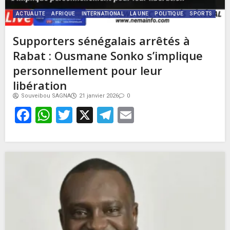
ACTUALITE
AFRIQUE
INTERNATIONAL
LA UNE
POLITIQUE
SPORTS
Supporters sénégalais arrêtés à
Rabat : Ousmane Sonko s’implique
personnellement pour leur
libération
Souveibou SAGNA
21 janvier 2026
0
Facebook
WhatsApp
Twitter
X
Telegram
Email