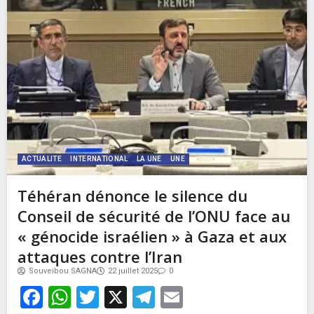
ACTUALITE
INTERNATIONAL
LA UNE
UNE
Téhéran dénonce le silence du
Conseil de sécurité de l’ONU face au
« génocide israélien » à Gaza et aux
attaques contre l’Iran
Souveibou SAGNA
22 juillet 2025
0
Facebook
WhatsApp
Twitter
X
Telegram
Email