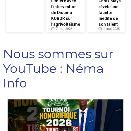
lumière avec
Choix:Maya
l’intervention
révèle une
de Diouma
facette
KOBOR sur
inédite de
l’agrivoltaïsme
son talent
7 mai 2025
1 mai 2025
Nous sommes sur
YouTube : Néma
Info