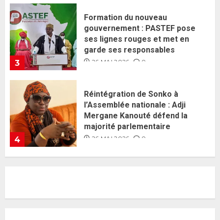
Réintégration de Sonko à
l’Assemblée nationale : Adji
Mergane Kanouté défend la
majorité parlementaire
26 MAI 2026
0
4
Guy Marius Sagna inquiet après la
nomination d’Al Aminou Lo : «
J’espère me tromper »
26 MAI 2026
0
5
Gouvernement Diomaye II :
Ahmadou Al Aminou Lo dévoile
une équipe de mission de 30
membres
2 JUIN 2026
0
1