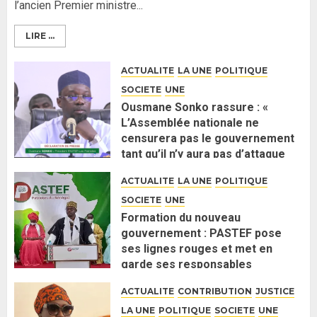
l’ancien Premier ministre...
LIRE ...
ACTUALITE
LA UNE
POLITIQUE
SOCIETE
UNE
Ousmane Sonko rassure : «
L’Assemblée nationale ne
censurera pas le gouvernement
tant qu’il n’y aura pas d’attaque
politique contre Pastef »
ACTUALITE
LA UNE
POLITIQUE
2 JUIN 2026
0
SOCIETE
UNE
Formation du nouveau
gouvernement : PASTEF pose
ses lignes rouges et met en
garde ses responsables
26 MAI 2026
0
ACTUALITE
CONTRIBUTION
JUSTICE
LA UNE
POLITIQUE
SOCIETE
UNE