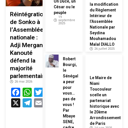
Un Duce, un
la modification
César ou le
du Règlement
peuple
Réintégration
Intérieur de
19
septembre
de Sonko à
l’Assemblée
2025
Nationale par
l’Assemblée
Seydina
nationale :
Mouhamadou
Adji Mergane
Malal DIALLO
26 juillet 2025
Kanouté
Robert
défend la
Bourgi,
majorité
le
parlementaire
Sénégal
Le Maire de
a peur
26 mai 2026
Niani
pour
Facebook
WhatsApp
Twitter
Toucouleur
vous…
scelle un
pas de
X
Telegram
Email
partenariat
vous !
historique avec
Par
le 20ème
Mbaye
Arrondissement
SENE,
de Paris
cadre
14 juin 2025