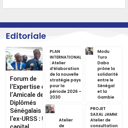
Editoriale
PLAN
Modu
INTERNATIONAL
Turo
: Atelier
Dabo
d’élaboration
prône la
de la nouvelle
solidarité
Forum de
stratégie pays
entre le
pour la
Sénégal
l’Expertise de
période 2026 –
et la
l’Amicale des
2030
Gambie
Diplômés
PROJET
Sénégalais de
SAXAL JAMM:
l’ex-URSS : Un
Atelier
Atelier de
de
consultation
capital