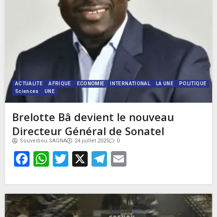
ACTUALITE
AFRIQUE
ECONOMIE
INTERNATIONAL
LA UNE
POLITIQUE
Sciences
UNE
Brelotte Bâ devient le nouveau
Directeur Général de Sonatel
Souveibou SAGNA
24 juillet 2025
0
Facebook
WhatsApp
Twitter
X
Telegram
Email