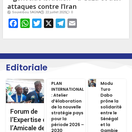
attaques contre l’Iran
Souveibou SAGNA
22 juillet 2025
0
Facebook
WhatsApp
Twitter
X
Telegram
Email
Editoriale
PLAN
Modu
INTERNATIONAL
Turo
: Atelier
Dabo
d’élaboration
prône la
de la nouvelle
solidarité
Forum de
stratégie pays
entre le
pour la
Sénégal
l’Expertise de
période 2026 –
et la
l’Amicale des
2030
Gambie