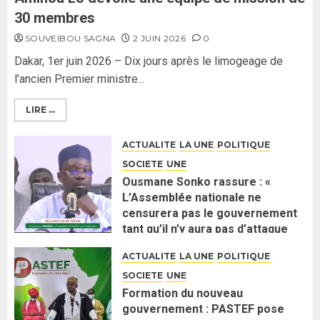
30 membres
SOUVEIBOU SAGNA
2 JUIN 2026
0
Dakar, 1er juin 2026 – Dix jours après le limogeage de
l’ancien Premier ministre...
LIRE ...
ACTUALITE
LA UNE
POLITIQUE
SOCIETE
UNE
Ousmane Sonko rassure : «
L’Assemblée nationale ne
censurera pas le gouvernement
tant qu’il n’y aura pas d’attaque
politique contre Pastef »
ACTUALITE
LA UNE
POLITIQUE
2 JUIN 2026
0
SOCIETE
UNE
Formation du nouveau
gouvernement : PASTEF pose