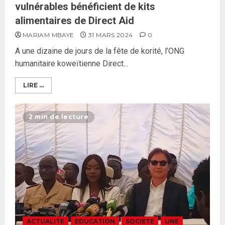
vulnérables bénéficient de kits
alimentaires de Direct Aid
MARIAM MBAYE
31 MARS 2024
0
A une dizaine de jours de la fête de korité, l’ONG
humanitaire koweïtienne Direct...
LIRE ...
2 min de lecture
ACTUALITE
EDUCATION
SOCIETE
UNE