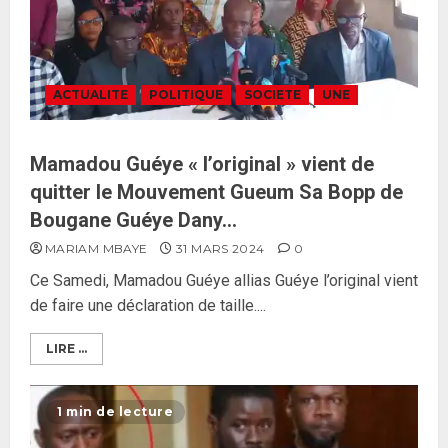
ACTUALITE
POLITIQUE
SOCIETE
UNE
Mamadou Guéye « l’original » vient de
quitter le Mouvement Gueum Sa Bopp de
Bougane Guéye Dany…
MARIAM MBAYE
31 MARS 2024
0
Ce Samedi, Mamadou Guéye allias Guéye l’original vient
de faire une déclaration de taille....
LIRE ...
1 min de lecture