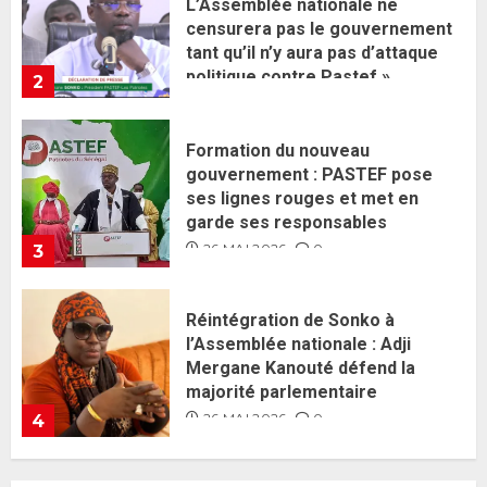
gouvernement : PASTEF pose
ses lignes rouges et met en
garde ses responsables
26 MAI 2026
0
3
Réintégration de Sonko à
l’Assemblée nationale : Adji
Mergane Kanouté défend la
majorité parlementaire
26 MAI 2026
0
4
Guy Marius Sagna inquiet après la
nomination d’Al Aminou Lo : «
J’espère me tromper »
26 MAI 2026
0
5