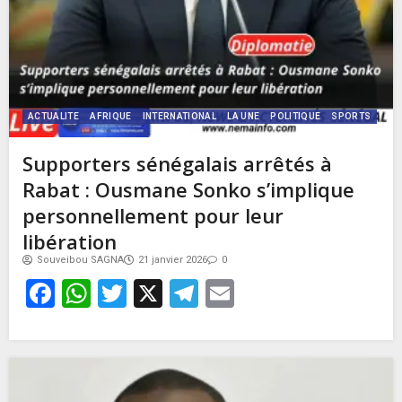
ACTUALITE
AFRIQUE
INTERNATIONAL
LA UNE
POLITIQUE
SPORTS
Supporters sénégalais arrêtés à
Rabat : Ousmane Sonko s’implique
personnellement pour leur
libération
Souveibou SAGNA
21 janvier 2026
0
Facebook
WhatsApp
Twitter
X
Telegram
Email