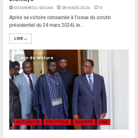
SOUVEIBOU SAGNA
28 MARS 2024
0
Après sa victoire consacrée à l’issue du scrutin
présidentiel du 24 mars 2024l, le...
Formation du nouveau
gouvernement : PASTEF pose
LIRE ...
ses lignes rouges et met en
garde ses responsables
1 min de lecture
26 MAI 2026
0
3
Réintégration de Sonko à
l’Assemblée nationale : Adji
Mergane Kanouté défend la
majorité parlementaire
26 MAI 2026
0
4
ACTUALITE
POLITIQUE
SOCIETE
UNE
Guy Marius Sagna inquiet après la
nomination d’Al Aminou Lo : «