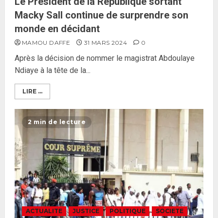
Le Président de la République sortant
Macky Sall continue de surprendre son
monde en décidant
MAMOU DAFFE
31 MARS 2024
0
Après la décision de nommer le magistrat Abdoulaye
Ndiaye à la tête de la...
LIRE ...
2 min de lecture
ACTUALITE
JUSTICE
POLITIQUE
SOCIETE