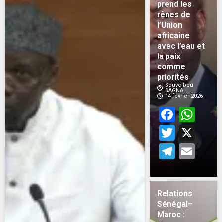
prend les
rênes de
l’Union
africaine
avec l’eau et
la paix
comme
priorités
Souveibou
SAGNA
14 février 2026
Face
Wh
Twitt
X
Teleg
Em
Relations
Sénégal–
Maroc :