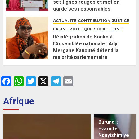
ses lignes rouges et met en
garde ses responsables
26 MAI 2026
0
ACTUALITE
CONTRIBUTION
JUSTICE
LA UNE
POLITIQUE
SOCIETE
UNE
Réintégration de Sonko à
l’Assemblée nationale : Adji
Mergane Kanouté défend la
majorité parlementaire
26 MAI 2026
0
Facebook
WhatsApp
Twitter
X
Telegram
Email
Afrique
Burundi :
Évariste
Ndayishimiye