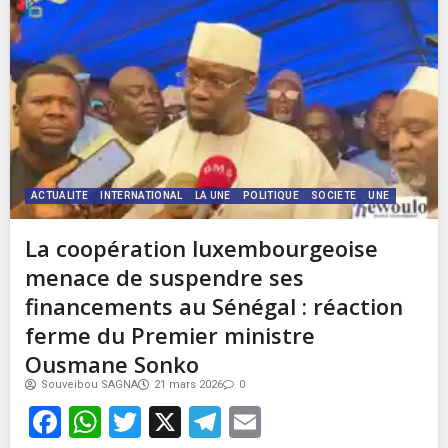
ACTUALITE
INTERNATIONAL
LA UNE
POLITIQUE
SOCIETE
UNE
La coopération luxembourgeoise
menace de suspendre ses
financements au Sénégal : réaction
ferme du Premier ministre
Ousmane Sonko
Souveibou SAGNA
21 mars 2026
0
Facebook
WhatsApp
Twitter
X
Telegram
Email