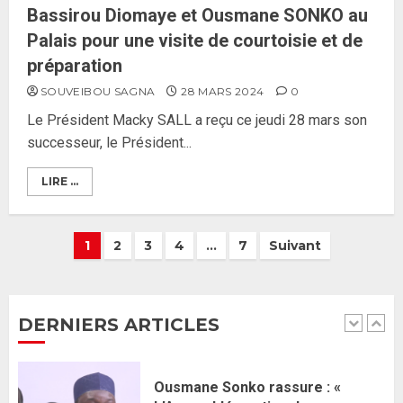
J’espère me tromper »
Bassirou Diomaye et Ousmane SONKO au
26 MAI 2026
0
Palais pour une visite de courtoisie et de
5
préparation
SOUVEIBOU SAGNA
28 MARS 2024
0
Gouvernement Diomaye II :
Le Président Macky SALL a reçu ce jeudi 28 mars son
Ahmadou Al Aminou Lo dévoile
successeur, le Président...
une équipe de mission de 30
membres
LIRE ...
2 JUIN 2026
0
1
1
2
3
4
…
7
Suivant
Ousmane Sonko rassure : «
L’Assemblée nationale ne
censurera pas le gouvernement
tant qu’il n’y aura pas d’attaque
DERNIERS ARTICLES
politique contre Pastef »
2
2 JUIN 2026
0
Formation du nouveau