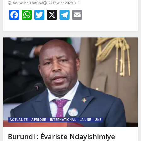
Souveibou SAGNA
24 février 2026
0
Facebook
WhatsApp
Twitter
X
Telegram
Email
ACTUALITE
AFRIQUE
INTERNATIONAL
LA UNE
UNE
Burundi : Évariste Ndayishimiye