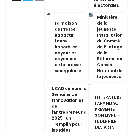
électorales
Ministère
La maison
de la
de Presse
jeunesse:
Babacar
Installation
toure
du Comité
honoré les
de Pilotage
doyens et
de la
doyennes
Réforme du
de la presse
Conseil
sénégalaise
National de
la jeunesse
UCAD célèbre la
Semaine de
LITTERATURE:
l’Innovation et
FARY NDAO
de
PRESENTE
l’Entrepreneuriat
SON LIVRE »
2025 : Un
LE DERNIER
Tremplin pour
DES ARTS
les Idées