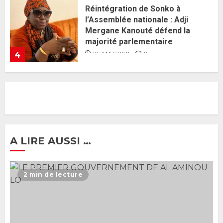
Guy Marius Sagna inquiet après la
nomination d’Al Aminou Lo : «
J’espère me tromper »
26 MAI 2026
0
5
Gouvernement Diomaye II :
Ahmadou Al Aminou Lo dévoile
une équipe de mission de 30
membres
2 JUIN 2026
0
1
A LIRE AUSSI …
Ousmane Sonko rassure : «
L’Assemblée nationale ne
2 min de lecture
censurera pas le gouvernement
tant qu’il n’y aura pas d’attaque
politique contre Pastef »
2
2 JUIN 2026
0