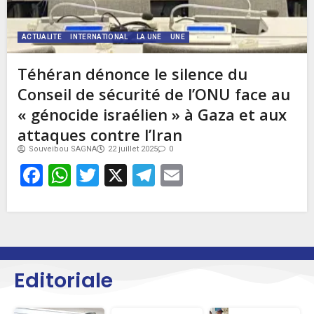
ACTUALITE
INTERNATIONAL
LA UNE
UNE
Téhéran dénonce le silence du
Conseil de sécurité de l’ONU face au
« génocide israélien » à Gaza et aux
attaques contre l’Iran
Souveibou SAGNA
22 juillet 2025
0
Facebook
WhatsApp
Twitter
X
Telegram
Email
Editoriale