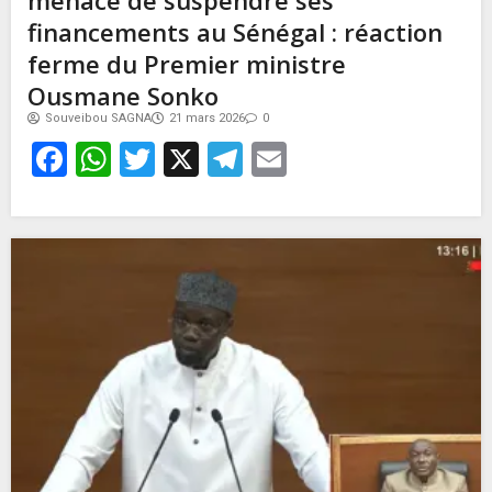
financements au Sénégal : réaction
ferme du Premier ministre
Ousmane Sonko
Souveibou SAGNA
21 mars 2026
0
Facebook
WhatsApp
Twitter
X
Telegram
Email