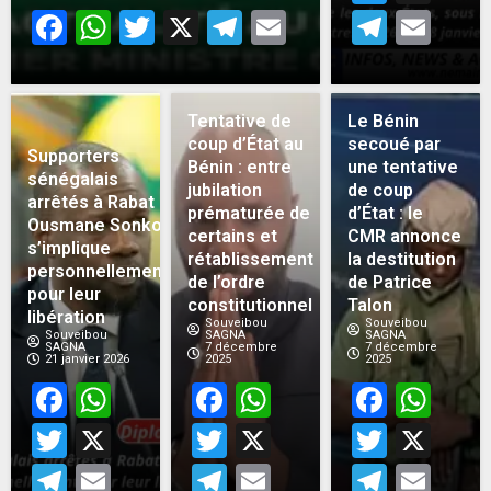
Facebook
WhatsApp
Twitter
X
Telegram
Email
Teleg
Em
Tentative de
Le Bénin
coup d’État au
secoué par
Supporters
Bénin : entre
une tentative
sénégalais
jubilation
de coup
arrêtés à Rabat :
prématurée de
d’État : le
Ousmane Sonko
certains et
CMR annonce
s’implique
rétablissement
la destitution
personnellement
de l’ordre
de Patrice
pour leur
constitutionnel
Talon
libération
Souveibou
Souveibou
Souveibou
SAGNA
SAGNA
SAGNA
7 décembre
7 décembre
21 janvier 2026
2025
2025
Facebook
WhatsApp
Facebook
WhatsApp
Face
Wh
Twitter
X
Twitter
X
Twitt
X
Telegram
Email
Telegram
Email
Teleg
Em