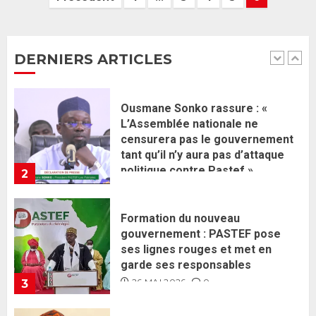
L’Assemblée nationale ne
censurera pas le gouvernement
tant qu’il n’y aura pas d’attaque
DERNIERS ARTICLES
politique contre Pastef »
2
2 JUIN 2026
0
Formation du nouveau
gouvernement : PASTEF pose
ses lignes rouges et met en
garde ses responsables
26 MAI 2026
0
3
Réintégration de Sonko à
l’Assemblée nationale : Adji
Mergane Kanouté défend la
majorité parlementaire
26 MAI 2026
0
4