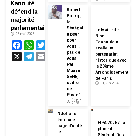
Kanouté
Robert
défend la
Bourgi,
majorité
le
parlementaire
Sénégal
Le Maire de
a peur
26 mai 2026
Niani
pour
Facebook
WhatsApp
Twitter
Toucouleur
vous…
scelle un
pas de
X
Telegram
Email
partenariat
vous !
historique avec
Par
le 20ème
Mbaye
Arrondissement
SENE,
de Paris
cadre
14 juin 2025
de
Pastef
18 juin
2025
Ndoffane
écrit une
FIPA 2025 à la
page d’unité:
place du
le
Sénégal: Des