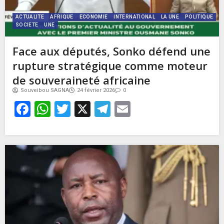
ACTUALITE
AFRIQUE
ECONOMIE
INTERNATIONAL
LA UNE
POLITIQUE
SOCIETE
UNE
Face aux députés, Sonko défend une
rupture stratégique comme moteur
de souveraineté africaine
Souveibou SAGNA
24 février 2026
0
Facebook
WhatsApp
Twitter
X
Telegram
Email