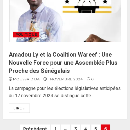
Mergane Kanouté défend la
majorité parlementaire
26 MAI 2026
0
4
POLITIQUE
Guy Marius Sagna inquiet après la
nomination d’Al Aminou Lo : «
J’espère me tromper »
Amadou Ly et la Coalition Wareef : Une
26 MAI 2026
0
Nouvelle Force pour une Assemblée Plus
5
Proche des Sénégalais
MOUSSA DIBA
1 NOVEMBRE 2024
0
Gouvernement Diomaye II :
La campagne pour les élections législatives anticipées
Ahmadou Al Aminou Lo dévoile
du 17 novembre 2024 se distingue cette...
une équipe de mission de 30
membres
LIRE ...
2 JUIN 2026
0
1
Précédent
1
…
3
4
5
6
Ousmane Sonko rassure : «