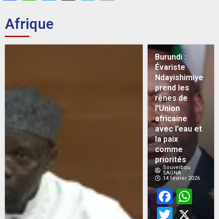
Afrique
Burundi :
Évariste
Ndayishimiye
prend les
rênes de
l’Union
africaine
avec l’eau et
la paix
comme
priorités
Souveibou
SAGNA
14 février 2026
Face
Wh
Twitt
X