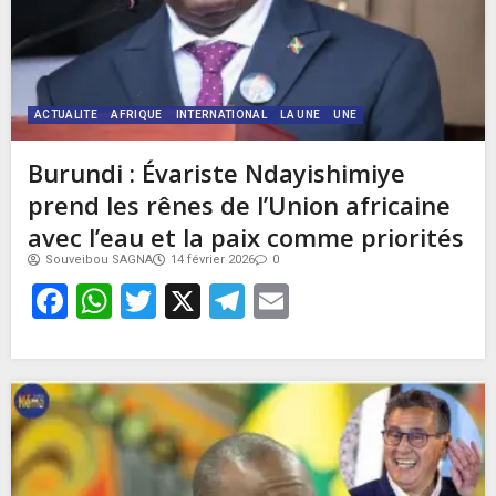
ACTUALITE
AFRIQUE
INTERNATIONAL
LA UNE
UNE
Burundi : Évariste Ndayishimiye
prend les rênes de l’Union africaine
avec l’eau et la paix comme priorités
Souveibou SAGNA
14 février 2026
0
Facebook
WhatsApp
Twitter
X
Telegram
Email