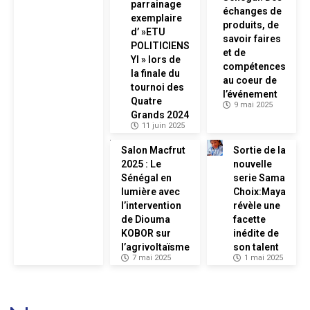
parrainage
échanges de
exemplaire
produits, de
d’ »ETU
savoir faires
POLITICIENS
et de
YI » lors de
compétences
la finale du
au coeur de
tournoi des
l’événement
Quatre
9 mai 2025
Grands 2024
11 juin 2025
Salon Macfrut
Sortie de la
2025 : Le
nouvelle
Sénégal en
serie Sama
lumière avec
Choix:Maya
l’intervention
révèle une
de Diouma
facette
KOBOR sur
inédite de
l’agrivoltaïsme
son talent
7 mai 2025
1 mai 2025