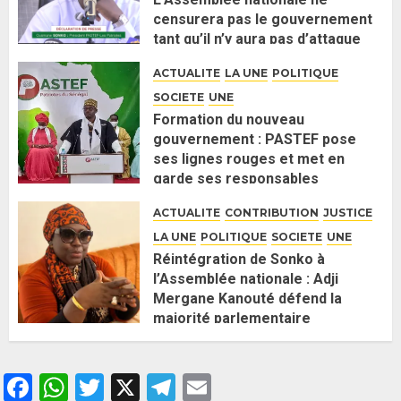
censurera pas le gouvernement
tant qu’il n’y aura pas d’attaque
politique contre Pastef »
ACTUALITE
LA UNE
POLITIQUE
2 JUIN 2026
0
SOCIETE
UNE
Formation du nouveau
gouvernement : PASTEF pose
ses lignes rouges et met en
garde ses responsables
26 MAI 2026
0
ACTUALITE
CONTRIBUTION
JUSTICE
LA UNE
POLITIQUE
SOCIETE
UNE
Réintégration de Sonko à
l’Assemblée nationale : Adji
Mergane Kanouté défend la
majorité parlementaire
26 MAI 2026
0
Facebook
WhatsApp
Twitter
X
Telegram
Email