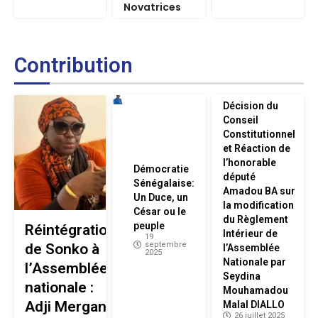
Novatrices
Contribution
Décision du
Conseil
Constitutionnel
et Réaction de
l’honorable
Démocratie
député
Sénégalaise:
Amadou BA sur
Un Duce, un
la modification
César ou le
du Règlement
peuple
Réintégration
Intérieur de
19
septembre
de Sonko à
l’Assemblée
2025
Nationale par
l’Assemblée
Seydina
nationale :
Mouhamadou
Adji Mergane
Malal DIALLO
26 juillet 2025