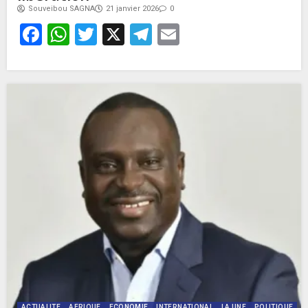
Souveibou SAGNA
21 janvier 2026
0
Facebook
WhatsApp
Twitter
X
Telegram
Email
ACTUALITE
AFRIQUE
ECONOMIE
INTERNATIONAL
LA UNE
POLITIQUE