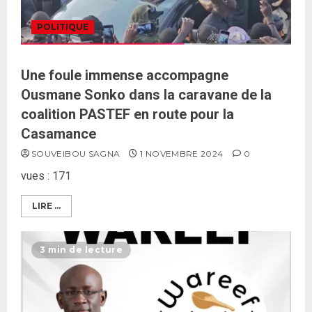
POLITIQUE
Une foule immense accompagne
Ousmane Sonko dans la caravane de la
coalition PASTEF en route pour la
Casamance
SOUVEIBOU SAGNA
1 NOVEMBRE 2024
0
vues : 171
Formation du nouveau
gouvernement : PASTEF pose
LIRE ...
ses lignes rouges et met en
garde ses responsables
3 min de lecture
26 MAI 2026
0
3
Réintégration de Sonko à
l’Assemblée nationale : Adji