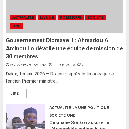
Formation du nouveau
gouvernement : PASTEF pose
ACTUALITE
LA UNE
POLITIQUE
SOCIETE
ses lignes rouges et met en
UNE
garde ses responsables
26 MAI 2026
0
3
Gouvernement Diomaye II : Ahmadou Al
Aminou Lo dévoile une équipe de mission de
30 membres
SOUVEIBOU SAGNA
2 JUIN 2026
0
Dakar, 1er juin 2026 – Dix jours après le limogeage de
l’ancien Premier ministre...
LIRE ...
ACTUALITE
LA UNE
POLITIQUE
SOCIETE
UNE
Ousmane Sonko rassure : «
L’Assemblée nationale ne