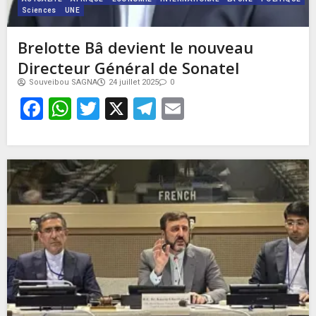
Sciences
UNE
Brelotte Bâ devient le nouveau
Directeur Général de Sonatel
Souveibou SAGNA
24 juillet 2025
0
Facebook
WhatsApp
Twitter
X
Telegram
Email