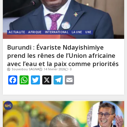
ACTUALITE
AFRIQUE
INTERNATIONAL
LA UNE
UNE
Burundi : Évariste Ndayishimiye
prend les rênes de l’Union africaine
avec l’eau et la paix comme priorités
Souveibou SAGNA
14 février 2026
0
Facebook
WhatsApp
Twitter
X
Telegram
Email