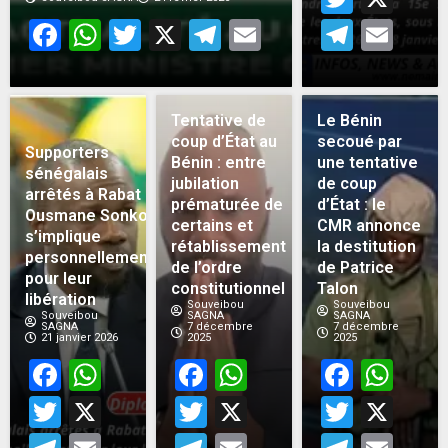
Facebook
WhatsApp
Twitter
X
Telegram
Email
Teleg
Em
Tentative de
Le Bénin
coup d’État au
secoué par
Supporters
Bénin : entre
une tentative
sénégalais
jubilation
de coup
arrêtés à Rabat :
prématurée de
d’État : le
Ousmane Sonko
certains et
CMR annonce
s’implique
rétablissement
la destitution
personnellement
de l’ordre
de Patrice
pour leur
constitutionnel
Talon
libération
Souveibou
Souveibou
Souveibou
SAGNA
SAGNA
SAGNA
7 décembre
7 décembre
21 janvier 2026
2025
2025
Facebook
WhatsApp
Facebook
WhatsApp
Face
Wh
Twitter
X
Twitter
X
Twitt
X