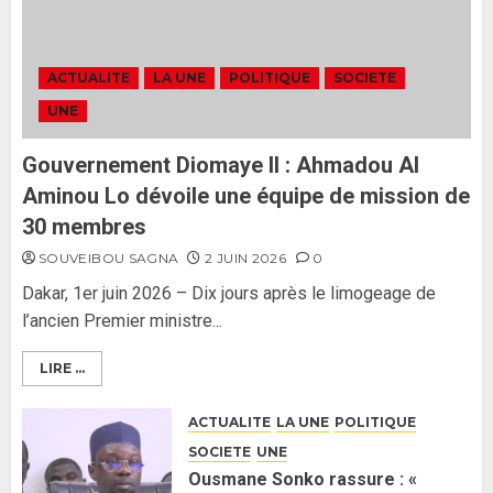
2 JUIN 2026
0
Formation du nouveau
gouvernement : PASTEF pose
ACTUALITE
LA UNE
POLITIQUE
SOCIETE
ses lignes rouges et met en
UNE
garde ses responsables
26 MAI 2026
0
3
Gouvernement Diomaye II : Ahmadou Al
Aminou Lo dévoile une équipe de mission de
30 membres
SOUVEIBOU SAGNA
2 JUIN 2026
0
Dakar, 1er juin 2026 – Dix jours après le limogeage de
l’ancien Premier ministre...
LIRE ...
ACTUALITE
LA UNE
POLITIQUE
SOCIETE
UNE
Ousmane Sonko rassure : «