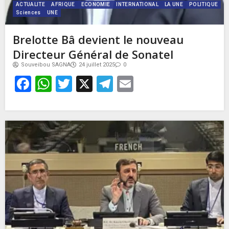
ACTUALITE
AFRIQUE
ECONOMIE
INTERNATIONAL
LA UNE
POLITIQUE
Sciences
UNE
Brelotte Bâ devient le nouveau
Directeur Général de Sonatel
Souveibou SAGNA
24 juillet 2025
0
Facebook
WhatsApp
Twitter
X
Telegram
Email