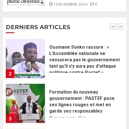
Ousmane Sonko rassure : «
1 DÉCEMBRE 2024
0
L’Assemblée nationale ne
censurera pas le gouvernement
tant qu’il n’y aura pas d’attaque
DERNIERS ARTICLES
politique contre Pastef »
2
2 JUIN 2026
0
Formation du nouveau
gouvernement : PASTEF pose
ses lignes rouges et met en
garde ses responsables
26 MAI 2026
0
3
Réintégration de Sonko à
l’Assemblée nationale : Adji
Mergane Kanouté défend la
majorité parlementaire
26 MAI 2026
0
4