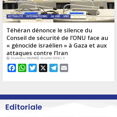
ACTUALITE
INTERNATIONAL
LA UNE
UNE
Téhéran dénonce le silence du
Conseil de sécurité de l’ONU face au
« génocide israélien » à Gaza et aux
attaques contre l’Iran
Souveibou SAGNA
22 juillet 2025
0
Facebook
WhatsApp
Twitter
X
Telegram
Email
Editoriale