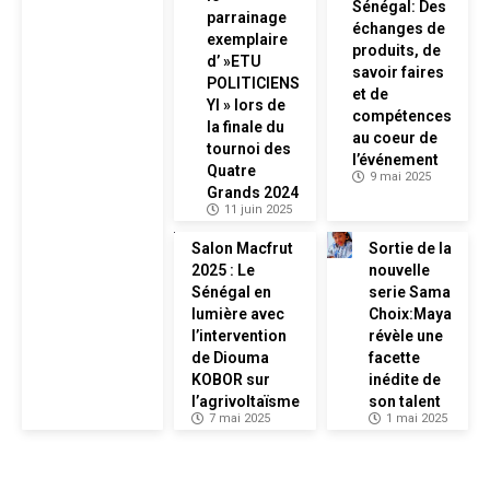
Sénégal: Des
parrainage
échanges de
exemplaire
produits, de
d’ »ETU
savoir faires
POLITICIENS
et de
YI » lors de
compétences
la finale du
au coeur de
tournoi des
l’événement
Quatre
9 mai 2025
Grands 2024
11 juin 2025
Salon Macfrut
Sortie de la
2025 : Le
nouvelle
Sénégal en
serie Sama
lumière avec
Choix:Maya
l’intervention
révèle une
de Diouma
facette
KOBOR sur
inédite de
l’agrivoltaïsme
son talent
7 mai 2025
1 mai 2025