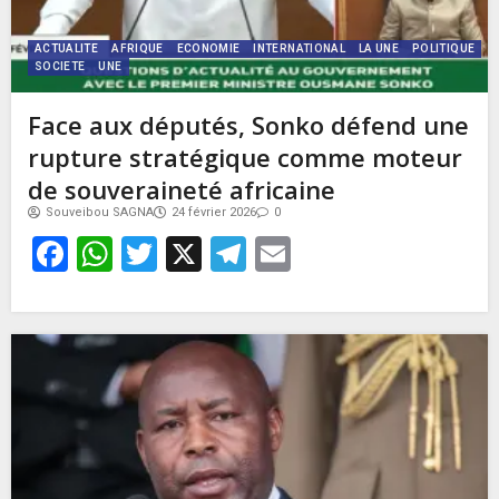
ACTUALITE
AFRIQUE
ECONOMIE
INTERNATIONAL
LA UNE
POLITIQUE
SOCIETE
UNE
Face aux députés, Sonko défend une
rupture stratégique comme moteur
de souveraineté africaine
Souveibou SAGNA
24 février 2026
0
Facebook
WhatsApp
Twitter
X
Telegram
Email