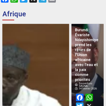
Afrique
Burundi :
Évariste
Ndayishimiye
prend les
rênes de
l’Union
africaine
avec l’eau et
la paix
comme
priorités
Souveibou
SAGNA
14 février 2026
Face
Wh