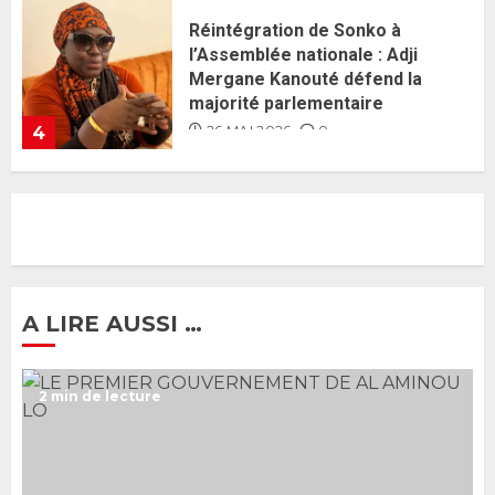
Guy Marius Sagna inquiet après la
nomination d’Al Aminou Lo : «
J’espère me tromper »
26 MAI 2026
0
5
Gouvernement Diomaye II :
Ahmadou Al Aminou Lo dévoile
une équipe de mission de 30
membres
2 JUIN 2026
0
1
A LIRE AUSSI …
Ousmane Sonko rassure : «
2 min de lecture
L’Assemblée nationale ne
censurera pas le gouvernement
tant qu’il n’y aura pas d’attaque
politique contre Pastef »
2