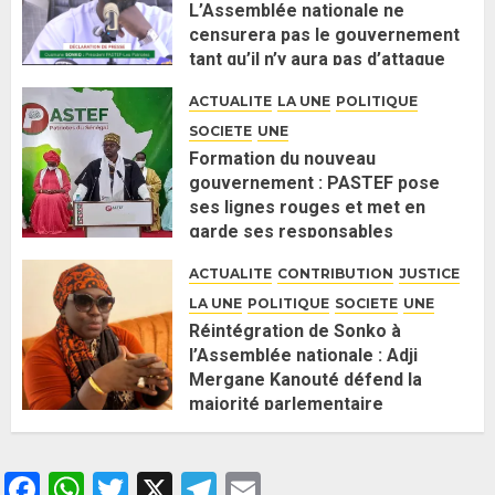
L’Assemblée nationale ne
censurera pas le gouvernement
tant qu’il n’y aura pas d’attaque
politique contre Pastef »
ACTUALITE
LA UNE
POLITIQUE
2 JUIN 2026
0
SOCIETE
UNE
Formation du nouveau
gouvernement : PASTEF pose
ses lignes rouges et met en
garde ses responsables
26 MAI 2026
0
ACTUALITE
CONTRIBUTION
JUSTICE
LA UNE
POLITIQUE
SOCIETE
UNE
Réintégration de Sonko à
l’Assemblée nationale : Adji
Mergane Kanouté défend la
majorité parlementaire
26 MAI 2026
0
Facebook
WhatsApp
Twitter
X
Telegram
Email