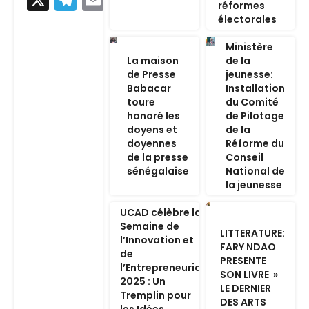
réformes
électorales
Ministère
La maison
de la
de Presse
jeunesse:
Babacar
Installation
toure
du Comité
honoré les
de Pilotage
doyens et
de la
doyennes
Réforme du
de la presse
Conseil
sénégalaise
National de
la jeunesse
UCAD célèbre la
Semaine de
LITTERATURE:
l’Innovation et
FARY NDAO
de
PRESENTE
l’Entrepreneuriat
SON LIVRE »
2025 : Un
LE DERNIER
Tremplin pour
DES ARTS