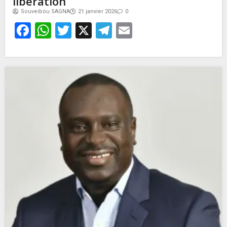
libération
Souveibou SAGNA
21 janvier 2026
0
Facebook
WhatsApp
Twitter
X
Telegram
Email