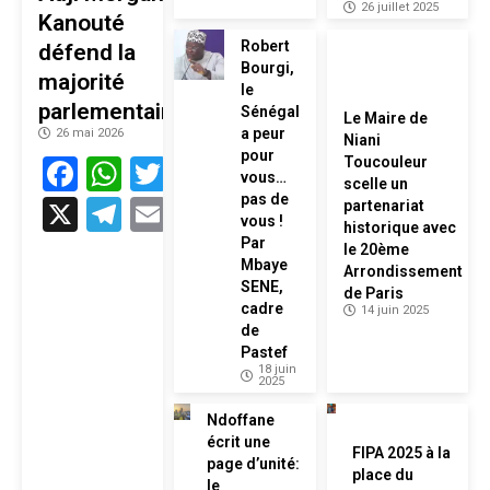
26 juillet 2025
Kanouté
Robert
défend la
Bourgi,
majorité
le
parlementaire
Sénégal
Le Maire de
a peur
26 mai 2026
Niani
pour
Facebook
WhatsApp
Twitter
Toucouleur
vous…
scelle un
pas de
X
Telegram
Email
partenariat
vous !
historique avec
Par
le 20ème
Mbaye
Arrondissement
SENE,
de Paris
cadre
14 juin 2025
de
Pastef
18 juin
2025
Ndoffane
écrit une
FIPA 2025 à la
page d’unité:
place du
le