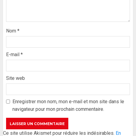
Nom
*
E-mail
*
Site web
Formation du nouveau
gouvernement : PASTEF pose
ses lignes rouges et met en
Enregistrer mon nom, mon e-mail et mon site dans le
garde ses responsables
navigateur pour mon prochain commentaire.
26 MAI 2026
0
3
Réintégration de Sonko à
Ce site utilise Akismet pour réduire les indésirables.
En