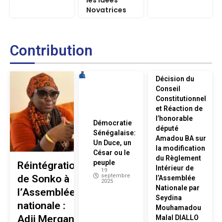
les Idées
Novatrices
Contribution
Décision du
Conseil
Constitutionnel
et Réaction de
l’honorable
Démocratie
député
Sénégalaise:
Amadou BA sur
Un Duce, un
la modification
César ou le
du Règlement
peuple
Réintégration
Intérieur de
19
septembre
de Sonko à
l’Assemblée
2025
Nationale par
l’Assemblée
Seydina
nationale :
Mouhamadou
Adji Mergane
Malal DIALLO