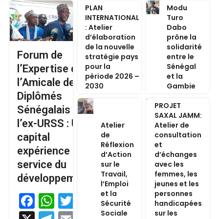
PLAN
Modu
INTERNATIONAL
Turo
: Atelier
Dabo
d’élaboration
prône la
de la nouvelle
solidarité
Forum de
stratégie pays
entre le
pour la
Sénégal
l’Expertise de
période 2026 –
et la
l’Amicale des
2030
Gambie
Diplômés
PROJET
Sénégalais de
SAXAL JAMM:
l’ex-URSS : Un
Atelier
Atelier de
de
consultation
capital
Réflexion
et
expérience au
d’Action
d’échanges
service du
sur le
avec les
Travail,
femmes, les
développement
l’Emploi
jeunes et les
et la
personnes
Facebook
WhatsApp
Twitter
Sécurité
handicapées
Sociale
sur les
X
Telegram
Email