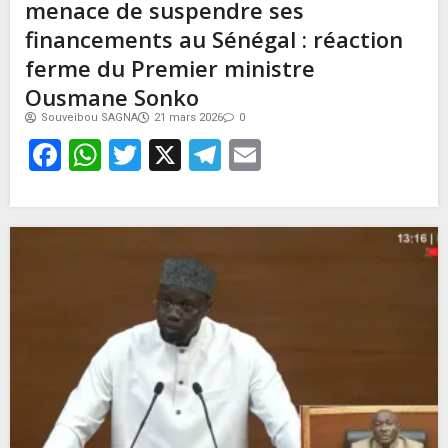
menace de suspendre ses
financements au Sénégal : réaction
ferme du Premier ministre
Ousmane Sonko
Souveibou SAGNA
21 mars 2026
0
Facebook
WhatsApp
Twitter
X
Telegram
Email