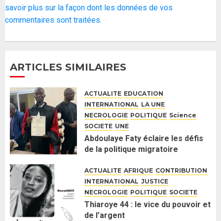
l’Assemblée nationale : Adji
savoir plus sur la façon dont les données de vos
Mergane Kanouté défend la
commentaires sont traitées
.
majorité parlementaire
26 MAI 2026
0
4
ARTICLES SIMILAIRES
Guy Marius Sagna inquiet après la
nomination d’Al Aminou Lo : «
ACTUALITE
EDUCATION
J’espère me tromper »
INTERNATIONAL
LA UNE
26 MAI 2026
0
NECROLOGIE
POLITIQUE
Science
5
SOCIETE
UNE
Abdoulaye Faty éclaire les défis
Gouvernement Diomaye II :
de la politique migratoire
Ahmadou Al Aminou Lo dévoile
sénégalaise et obtient son
une équipe de mission de 30
doctorat avec mention très
ACTUALITE
AFRIQUE
CONTRIBUTION
membres
honorable
INTERNATIONAL
JUSTICE
NECROLOGIE
2 JUIN 2026
POLITIQUE
0
SOCIETE
1
12 DÉCEMBRE 2024
0
Thiaroye 44 : le vice du pouvoir et
de l’argent