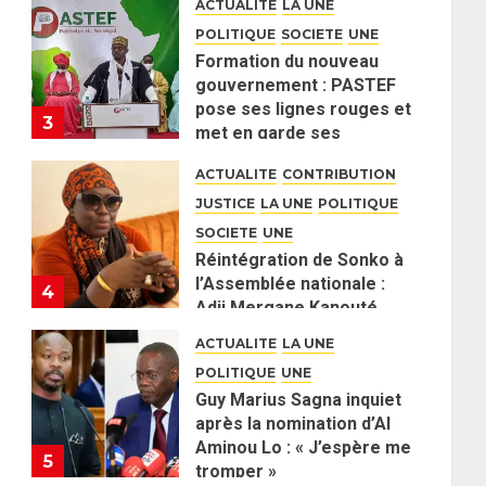
ACTUALITE
LA UNE
politique contre Pastef »
POLITIQUE
SOCIETE
UNE
2 JUIN 2026
0
Formation du nouveau
gouvernement : PASTEF
pose ses lignes rouges et
3
met en garde ses
responsables
ACTUALITE
CONTRIBUTION
26 MAI 2026
0
JUSTICE
LA UNE
POLITIQUE
SOCIETE
UNE
Réintégration de Sonko à
l’Assemblée nationale :
4
Adji Mergane Kanouté
défend la majorité
ACTUALITE
LA UNE
parlementaire
POLITIQUE
UNE
26 MAI 2026
0
Guy Marius Sagna inquiet
après la nomination d’Al
Aminou Lo : « J’espère me
5
tromper »