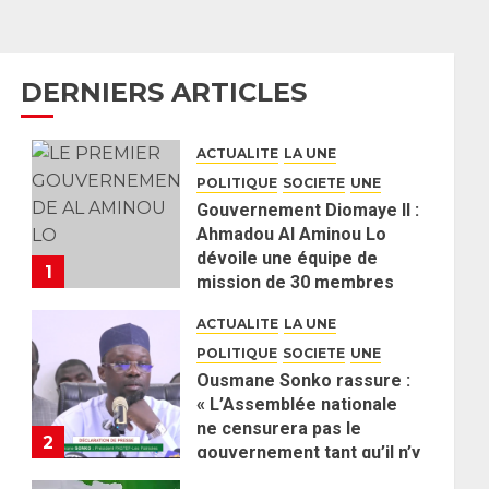
DERNIERS ARTICLES
ACTUALITE
LA UNE
POLITIQUE
SOCIETE
UNE
Gouvernement Diomaye II :
Ahmadou Al Aminou Lo
dévoile une équipe de
1
mission de 30 membres
2 JUIN 2026
0
ACTUALITE
LA UNE
POLITIQUE
SOCIETE
UNE
Ousmane Sonko rassure :
« L’Assemblée nationale
ne censurera pas le
2
gouvernement tant qu’il n’y
aura pas d’attaque