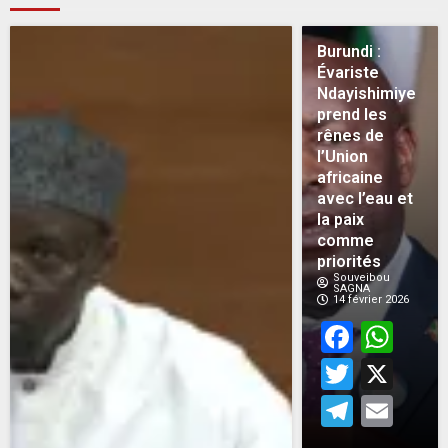
Burundi :
Évariste
Ndayishimiye
prend les
rênes de
l’Union
africaine
avec l’eau et
la paix
comme
priorités
Souveibou
SAGNA
14 février 2026
Face
Wh
Twitt
X
Teleg
Em