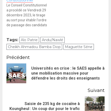
Constitutionnel
Le Conseil Constitutionnel
a procédé ce Vendredi 29
décembre 2023, le tirage
au sort pour établir l'ordre
de passage des candidats
ou leurs mandataires ou
représentants à la
Tags:
Alo Patrie
Andu/Nawlé
vérification des dossiers
de candidatures et des
Cheikh Ahmadou Bamba Diop
Maguette Séne
fiches de parrainage pour
l'élection présidentielle du
Précédent
25 février 2024. Se basant
sur les récépissés…
Universités en crise : le SAES appelle à
une mobilisation massive pour
défendre les droits des enseignants
Suivant
Saisie de 235 kg de cocaïne à
Koungheul : Un coup dur pour le trafic