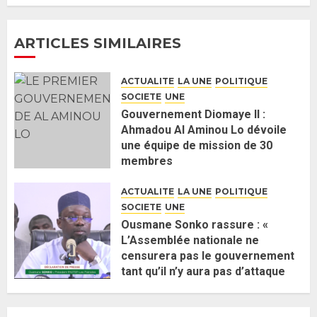
26 MAI 2026
0
4
ARTICLES SIMILAIRES
Guy Marius Sagna inquiet après la
nomination d’Al Aminou Lo : «
ACTUALITE
LA UNE
POLITIQUE
J’espère me tromper »
SOCIETE
UNE
26 MAI 2026
0
5
Gouvernement Diomaye II :
Ahmadou Al Aminou Lo dévoile
une équipe de mission de 30
Gouvernement Diomaye II :
membres
Ahmadou Al Aminou Lo dévoile
2 JUIN 2026
0
une équipe de mission de 30
ACTUALITE
LA UNE
POLITIQUE
membres
SOCIETE
UNE
2 JUIN 2026
0
1
Ousmane Sonko rassure : «
L’Assemblée nationale ne
censurera pas le gouvernement
Ousmane Sonko rassure : «
tant qu’il n’y aura pas d’attaque
L’Assemblée nationale ne
politique contre Pastef »
censurera pas le gouvernement
2 JUIN 2026
0
tant qu’il n’y aura pas d’attaque