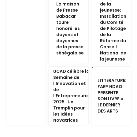
La maison
de la
de Presse
jeunesse:
Babacar
Installation
toure
du Comité
honoré les
de Pilotage
doyens et
de la
doyennes
Réforme du
de la presse
Conseil
sénégalaise
National de
la jeunesse
UCAD célèbre la
Semaine de
LITTERATURE:
l’Innovation et
FARY NDAO
de
PRESENTE
l’Entrepreneuriat
SON LIVRE »
2025 : Un
LE DERNIER
Tremplin pour
DES ARTS
les Idées
Novatrices