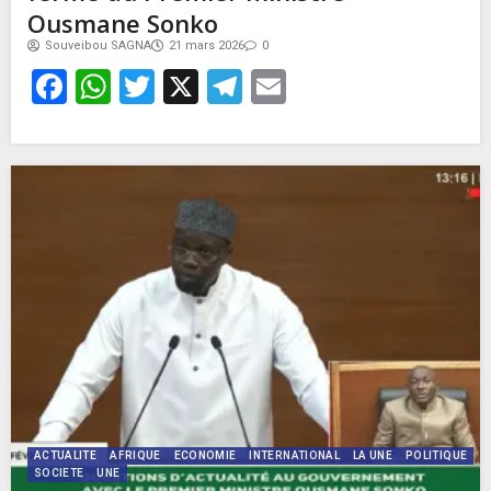
Ousmane Sonko
Souveibou SAGNA
21 mars 2026
0
Facebook
WhatsApp
Twitter
X
Telegram
Email
ACTUALITE
AFRIQUE
ECONOMIE
INTERNATIONAL
LA UNE
POLITIQUE
SOCIETE
UNE