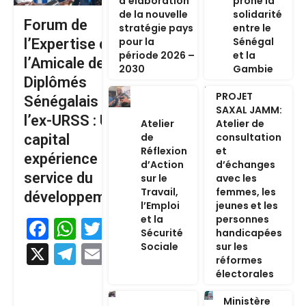
d’élaboration
prône la
de la nouvelle
solidarité
Forum de
stratégie pays
entre le
pour la
Sénégal
l’Expertise de
période 2026 –
et la
l’Amicale des
2030
Gambie
Diplômés
PROJET
Sénégalais de
SAXAL JAMM:
l’ex-URSS : Un
Atelier
Atelier de
de
consultation
capital
Réflexion
et
expérience au
d’Action
d’échanges
service du
sur le
avec les
Travail,
femmes, les
développement
l’Emploi
jeunes et les
et la
personnes
Facebook
WhatsApp
Twitter
Sécurité
handicapées
Sociale
sur les
X
Telegram
Email
réformes
électorales
Ministère