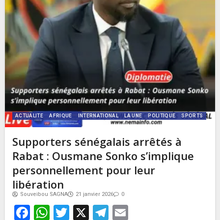
ACTUALITE
AFRIQUE
INTERNATIONAL
LA UNE
POLITIQUE
SPORTS
Supporters sénégalais arrêtés à
Rabat : Ousmane Sonko s’implique
personnellement pour leur
libération
Souveibou SAGNA
21 janvier 2026
0
Facebook
WhatsApp
Twitter
X
Telegram
Email