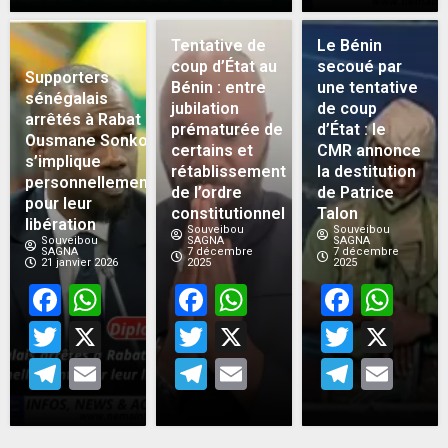
Tentative de
Le Bénin
coup d’État au
secoué par
Supporters
Bénin : entre
une tentative
sénégalais
jubilation
de coup
arrêtés à Rabat :
prématurée de
d’État : le
Ousmane Sonko
certains et
CMR annonce
s’implique
rétablissement
la destitution
personnellement
de l’ordre
de Patrice
pour leur
constitutionnel
Talon
libération
Souveibou
Souveibou
Souveibou
SAGNA
SAGNA
SAGNA
7 décembre
7 décembre
21 janvier 2026
2025
2025
Facebook
WhatsApp
Facebook
WhatsApp
Face
Wh
Twitter
X
Twitter
X
Twitt
X
Telegram
Email
Telegram
Email
Teleg
Em