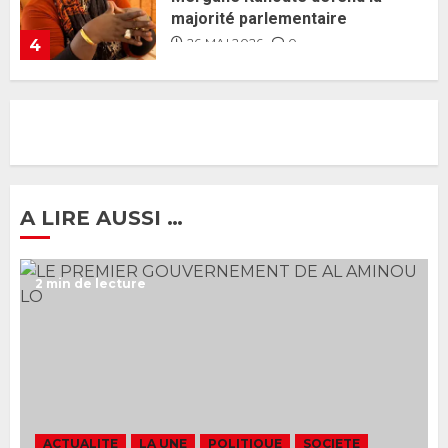
J’espère me tromper »
26 MAI 2026
0
5
Gouvernement Diomaye II :
Ahmadou Al Aminou Lo dévoile
une équipe de mission de 30
membres
2 JUIN 2026
0
1
A LIRE AUSSI …
Ousmane Sonko rassure : «
2 min de lecture
L’Assemblée nationale ne
censurera pas le gouvernement
tant qu’il n’y aura pas d’attaque
politique contre Pastef »
2
2 JUIN 2026
0
Formation du nouveau
gouvernement : PASTEF pose
ACTUALITE
LA UNE
POLITIQUE
SOCIETE