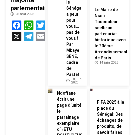
le
parlementaire
Sénégal
Le Maire de
a peur
26 mai 2026
Niani
pour
Facebook
WhatsApp
Twitter
Toucouleur
vous…
scelle un
pas de
X
Telegram
Email
partenariat
vous !
historique avec
Par
le 20ème
Mbaye
Arrondissement
SENE,
de Paris
cadre
14 juin 2025
de
Pastef
18 juin
2025
Ndoffane
écrit une
FIPA 2025 à la
page d’unité:
place du
le
Sénégal: Des
parrainage
échanges de
exemplaire
produits, de
d’ »ETU
savoir faires