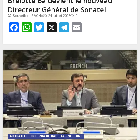
Brelotte Bâ devient le nouveau
Directeur Général de Sonatel
Souveibou SAGNA
24 juillet 2025
0
Facebook
WhatsApp
Twitter
X
Telegram
Email
ACTUALITE
INTERNATIONAL
LA UNE
UNE