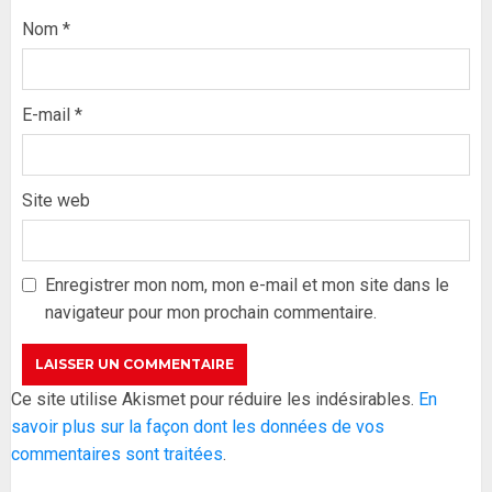
Nom
*
E-mail
*
Site web
Formation du nouveau
gouvernement : PASTEF pose
ses lignes rouges et met en
Enregistrer mon nom, mon e-mail et mon site dans le
garde ses responsables
navigateur pour mon prochain commentaire.
26 MAI 2026
0
3
Réintégration de Sonko à
Ce site utilise Akismet pour réduire les indésirables.
En
l’Assemblée nationale : Adji
savoir plus sur la façon dont les données de vos
Mergane Kanouté défend la
commentaires sont traitées
.
majorité parlementaire