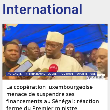
International
ACTUALITE
INTERNATIONAL
LA UNE
POLITIQUE
SOCIETE
UNE
La coopération luxembourgeoise
menace de suspendre ses
financements au Sénégal : réaction
ferme du Premier ministre