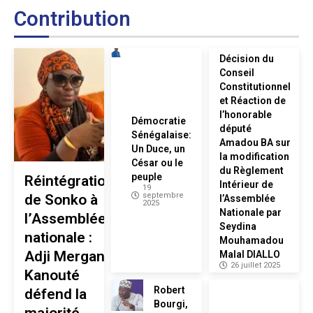
Contribution
Décision du
Conseil
Constitutionnel
et Réaction de
l’honorable
Démocratie
député
Sénégalaise:
Amadou BA sur
Un Duce, un
la modification
César ou le
du Règlement
peuple
Réintégration
Intérieur de
19
septembre
de Sonko à
l’Assemblée
2025
Nationale par
l’Assemblée
Seydina
nationale :
Mouhamadou
Adji Mergane
Malal DIALLO
26 juillet 2025
Kanouté
Robert
défend la
Bourgi,
majorité