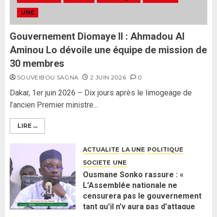
ses lignes rouges et met en
UNE
garde ses responsables
26 MAI 2026
0
3
Gouvernement Diomaye II : Ahmadou Al
Aminou Lo dévoile une équipe de mission de
30 membres
SOUVEIBOU SAGNA
2 JUIN 2026
0
Dakar, 1er juin 2026 – Dix jours après le limogeage de
l’ancien Premier ministre...
LIRE ...
ACTUALITE
LA UNE
POLITIQUE
SOCIETE
UNE
Ousmane Sonko rassure : «
L’Assemblée nationale ne
censurera pas le gouvernement
tant qu’il n’y aura pas d’attaque