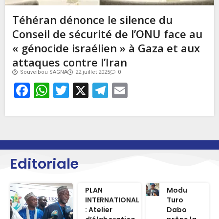
Téhéran dénonce le silence du
Conseil de sécurité de l’ONU face au
« génocide israélien » à Gaza et aux
attaques contre l’Iran
Souveibou SAGNA
22 juillet 2025
0
Facebook
WhatsApp
Twitter
X
Telegram
Email
Editoriale
PLAN
Modu
INTERNATIONAL
Turo
: Atelier
Dabo