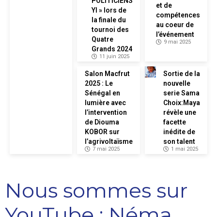
POLITICIENS
et de
YI » lors de
compétences
la finale du
au coeur de
tournoi des
l’événement
Quatre
9 mai 2025
Grands 2024
11 juin 2025
Salon Macfrut
Sortie de la
2025 : Le
nouvelle
Sénégal en
serie Sama
lumière avec
Choix:Maya
l’intervention
révèle une
de Diouma
facette
KOBOR sur
inédite de
l’agrivoltaïsme
son talent
7 mai 2025
1 mai 2025
Nous sommes sur
YouTube : Néma