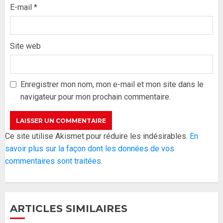
E-mail
*
Site web
Formation du nouveau
gouvernement : PASTEF pose
ses lignes rouges et met en
Enregistrer mon nom, mon e-mail et mon site dans le
garde ses responsables
navigateur pour mon prochain commentaire.
26 MAI 2026
0
3
Réintégration de Sonko à
Ce site utilise Akismet pour réduire les indésirables.
En
l’Assemblée nationale : Adji
savoir plus sur la façon dont les données de vos
Mergane Kanouté défend la
commentaires sont traitées
.
majorité parlementaire
26 MAI 2026
0
4
ARTICLES SIMILAIRES
Guy Marius Sagna inquiet après la