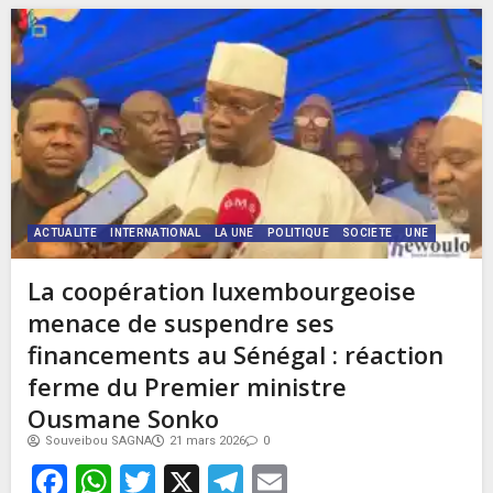
ACTUALITE
INTERNATIONAL
LA UNE
POLITIQUE
SOCIETE
UNE
La coopération luxembourgeoise
menace de suspendre ses
financements au Sénégal : réaction
ferme du Premier ministre
Ousmane Sonko
Souveibou SAGNA
21 mars 2026
0
Facebook
WhatsApp
Twitter
X
Telegram
Email