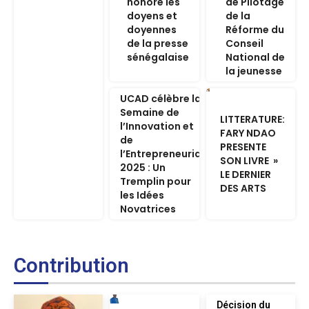
honoré les
de Pilotage
doyens et
de la
doyennes
Réforme du
de la presse
Conseil
sénégalaise
National de
la jeunesse
UCAD célèbre la
Semaine de
LITTERATURE:
l’Innovation et
FARY NDAO
de
PRESENTE
l’Entrepreneuriat
SON LIVRE »
2025 : Un
LE DERNIER
Tremplin pour
DES ARTS
les Idées
Novatrices
Contribution
Décision du