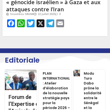
« génocide israélien » à Gaza et aux
attaques contre l’Iran
Souveibou SAGNA
22 juillet 2025
0
Facebook
WhatsApp
Twitter
X
Telegram
Email
Editoriale
PLAN
Modu
INTERNATIONAL
Turo
: Atelier
Dabo
d’élaboration
prône la
de la nouvelle
solidarité
Forum de
stratégie pays
entre le
pour la
Sénégal
l’Expertise de
période 2026 –
et la