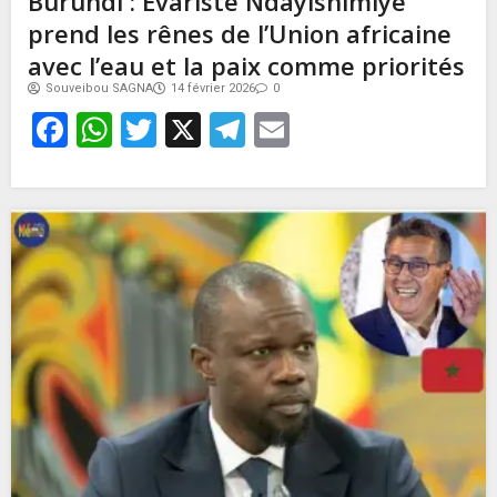
Burundi : Évariste Ndayishimiye
prend les rênes de l’Union africaine
avec l’eau et la paix comme priorités
Souveibou SAGNA
14 février 2026
0
Facebook
WhatsApp
Twitter
X
Telegram
Email