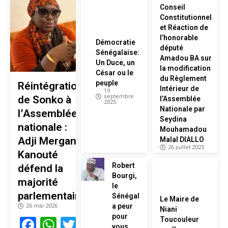
Conseil
Constitutionnel
et Réaction de
l’honorable
Démocratie
député
Sénégalaise:
Amadou BA sur
Un Duce, un
la modification
César ou le
du Règlement
peuple
Réintégration
Intérieur de
19
septembre
de Sonko à
l’Assemblée
2025
Nationale par
l’Assemblée
Seydina
nationale :
Mouhamadou
Adji Mergane
Malal DIALLO
26 juillet 2025
Kanouté
Robert
défend la
Bourgi,
majorité
le
parlementaire
Sénégal
Le Maire de
a peur
26 mai 2026
Niani
pour
Facebook
WhatsApp
Twitter
Toucouleur
vous…