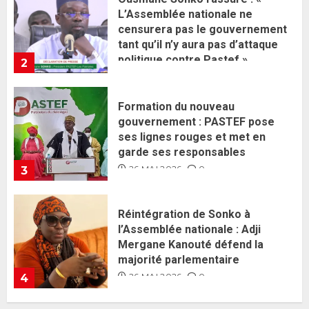
gouvernement : PASTEF pose
ses lignes rouges et met en
garde ses responsables
26 MAI 2026
0
3
Réintégration de Sonko à
l’Assemblée nationale : Adji
Mergane Kanouté défend la
majorité parlementaire
26 MAI 2026
0
4
Guy Marius Sagna inquiet après la
nomination d’Al Aminou Lo : «
J’espère me tromper »
26 MAI 2026
0
5