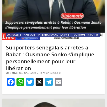
ACTUALITE
AFRIQUE
INTERNATIONAL
LA UNE
POLITIQUE
SPORTS
Supporters sénégalais arrêtés à
Rabat : Ousmane Sonko s’implique
personnellement pour leur
libération
Souveibou SAGNA
21 janvier 2026
0
Facebook
WhatsApp
Twitter
X
Telegram
Email