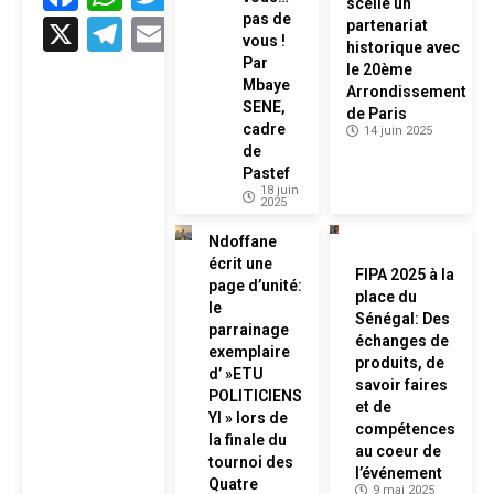
scelle un
pas de
X
Telegram
Email
partenariat
vous !
historique avec
Par
le 20ème
Mbaye
Arrondissement
SENE,
de Paris
cadre
14 juin 2025
de
Pastef
18 juin
2025
Ndoffane
écrit une
FIPA 2025 à la
page d’unité:
place du
le
Sénégal: Des
parrainage
échanges de
exemplaire
produits, de
d’ »ETU
savoir faires
POLITICIENS
et de
YI » lors de
compétences
la finale du
au coeur de
tournoi des
l’événement
Quatre
9 mai 2025