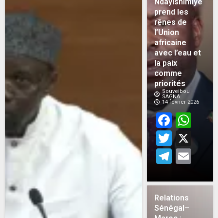
Ndayishimiye
prend les
rênes de
l’Union
africaine
avec l’eau et
la paix
comme
priorités
Souveibou
SAGNA
14 février 2026
Face
Wh
Twitt
X
Teleg
Em
Relations
Sénégal–