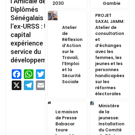
l’Amicale des
2030
Gambie
Diplômés
PROJET
Sénégalais de
SAXAL JAMM:
l’ex-URSS : Un
Atelier
Atelier de
de
consultation
capital
Réflexion
et
expérience au
d’Action
d’échanges
service du
sur le
avec les
Travail,
femmes, les
développement
l’Emploi
jeunes et les
et la
personnes
Facebook
WhatsApp
Twitter
Sécurité
handicapées
Sociale
sur les
X
Telegram
Email
réformes
électorales
Ministère
La maison
de la
de Presse
jeunesse:
Babacar
Installation
toure
du Comité