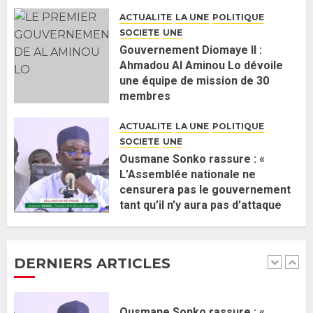
nomination d’Al Aminou Lo : «
ACTUALITE
LA UNE
POLITIQUE
J’espère me tromper »
SOCIETE
UNE
26 MAI 2026
0
5
Gouvernement Diomaye II :
Ahmadou Al Aminou Lo dévoile
une équipe de mission de 30
Gouvernement Diomaye II :
membres
Ahmadou Al Aminou Lo dévoile
2 JUIN 2026
0
une équipe de mission de 30
ACTUALITE
LA UNE
POLITIQUE
membres
SOCIETE
UNE
2 JUIN 2026
0
1
Ousmane Sonko rassure : «
L’Assemblée nationale ne
censurera pas le gouvernement
Ousmane Sonko rassure : «
tant qu’il n’y aura pas d’attaque
L’Assemblée nationale ne
politique contre Pastef »
censurera pas le gouvernement
2 JUIN 2026
0
tant qu’il n’y aura pas d’attaque
DERNIERS ARTICLES
politique contre Pastef »
2
2 JUIN 2026
0
Formation du nouveau