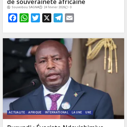
de souveraineté africaine
Souveibou SAGNA
24 février 2026
0
Facebook
WhatsApp
Twitter
X
Telegram
Email
ACTUALITE
AFRIQUE
INTERNATIONAL
LA UNE
UNE