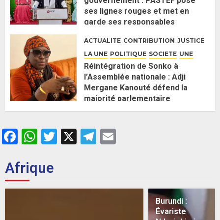
gouvernement : PASTEF pose
ses lignes rouges et met en
garde ses responsables
26 MAI 2026
0
ACTUALITE
CONTRIBUTION
JUSTICE
LA UNE
POLITIQUE
SOCIETE
UNE
Réintégration de Sonko à
l’Assemblée nationale : Adji
Mergane Kanouté défend la
majorité parlementaire
26 MAI 2026
0
Facebook
WhatsApp
Twitter
X
Telegram
Email
Afrique
Burundi :
Évariste