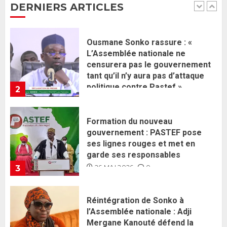
DERNIERS ARTICLES
politique contre Pastef »
2
2 JUIN 2026
0
Formation du nouveau
gouvernement : PASTEF pose
ses lignes rouges et met en
garde ses responsables
26 MAI 2026
0
3
Réintégration de Sonko à
l’Assemblée nationale : Adji
Mergane Kanouté défend la
majorité parlementaire
26 MAI 2026
0
4
Guy Marius Sagna inquiet après la
nomination d’Al Aminou Lo : «
J’espère me tromper »