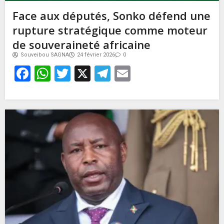
Face aux députés, Sonko défend une
rupture stratégique comme moteur
de souveraineté africaine
Souveibou SAGNA
24 février 2026
0
Facebook
WhatsApp
Twitter
X
Telegram
Email