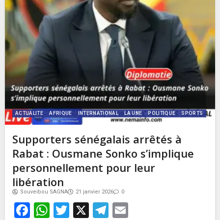
ACTUALITE
AFRIQUE
INTERNATIONAL
LA UNE
POLITIQUE
SPORTS
Supporters sénégalais arrêtés à
Rabat : Ousmane Sonko s’implique
personnellement pour leur
libération
Souveibou SAGNA
21 janvier 2026
0
Facebook
WhatsApp
Twitter
X
Telegram
Email