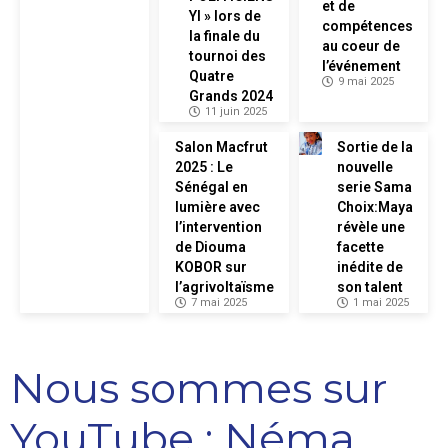
et de
YI » lors de
compétences
la finale du
au coeur de
tournoi des
l’événement
Quatre
9 mai 2025
Grands 2024
11 juin 2025
Salon Macfrut
Sortie de la
2025 : Le
nouvelle
Sénégal en
serie Sama
lumière avec
Choix:Maya
l’intervention
révèle une
de Diouma
facette
KOBOR sur
inédite de
l’agrivoltaïsme
son talent
7 mai 2025
1 mai 2025
Nous sommes sur
YouTube : Néma