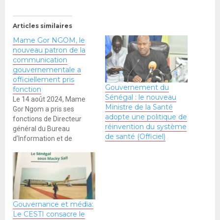
Articles similaires
Mame Gor NGOM, le
nouveau patron de la
communication
gouvernementale a
officiellement pris
Gouvernement du
fonction
Sénégal : le nouveau
Le 14 août 2024, Mame
Ministre de la Santé
Gor Ngom a pris ses
adopte une politique de
fonctions de Directeur
réinvention du système
général du Bureau
de santé (Officiel)
d’Information et de
communication du
gouvernement (BIC-
GOUV), lors d'une
cérémonie marquée par
son engagement à servir
l’État et le peuple
Gouvernance et média:
sénégalais avec intégrité.
Le CESTI consacre le
Il a remercié le Président