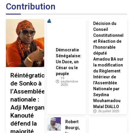
Contribution
Décision du
Conseil
Constitutionnel
et Réaction de
l’honorable
Démocratie
député
Sénégalaise:
Amadou BA sur
Un Duce, un
la modification
César ou le
du Règlement
peuple
Réintégration
Intérieur de
19
septembre
de Sonko à
l’Assemblée
2025
Nationale par
l’Assemblée
Seydina
nationale :
Mouhamadou
Adji Mergane
Malal DIALLO
26 juillet 2025
Kanouté
Robert
défend la
Bourgi,
majorité