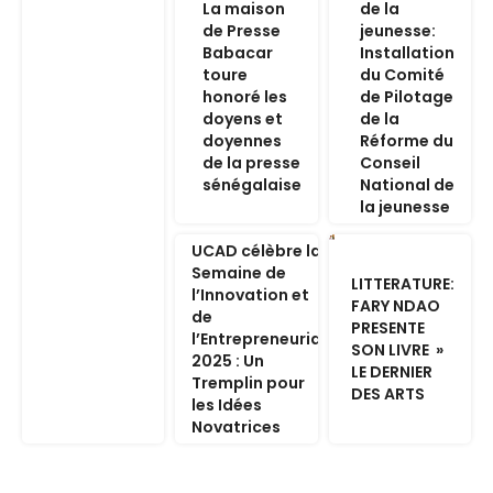
La maison
de la
de Presse
jeunesse:
Babacar
Installation
toure
du Comité
honoré les
de Pilotage
doyens et
de la
doyennes
Réforme du
de la presse
Conseil
sénégalaise
National de
la jeunesse
UCAD célèbre la
Semaine de
LITTERATURE:
l’Innovation et
FARY NDAO
de
PRESENTE
l’Entrepreneuriat
SON LIVRE »
2025 : Un
LE DERNIER
Tremplin pour
DES ARTS
les Idées
Novatrices