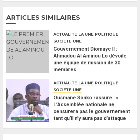
4
ARTICLES SIMILAIRES
Guy Marius Sagna inquiet après la
nomination d’Al Aminou Lo : «
ACTUALITE
LA UNE
POLITIQUE
J’espère me tromper »
SOCIETE
UNE
26 MAI 2026
0
5
Gouvernement Diomaye II :
Ahmadou Al Aminou Lo dévoile
une équipe de mission de 30
Gouvernement Diomaye II :
membres
Ahmadou Al Aminou Lo dévoile
2 JUIN 2026
0
une équipe de mission de 30
ACTUALITE
LA UNE
POLITIQUE
membres
SOCIETE
UNE
2 JUIN 2026
0
1
Ousmane Sonko rassure : «
L’Assemblée nationale ne
censurera pas le gouvernement
Ousmane Sonko rassure : «
tant qu’il n’y aura pas d’attaque
L’Assemblée nationale ne
politique contre Pastef »
censurera pas le gouvernement
2 JUIN 2026
0
tant qu’il n’y aura pas d’attaque