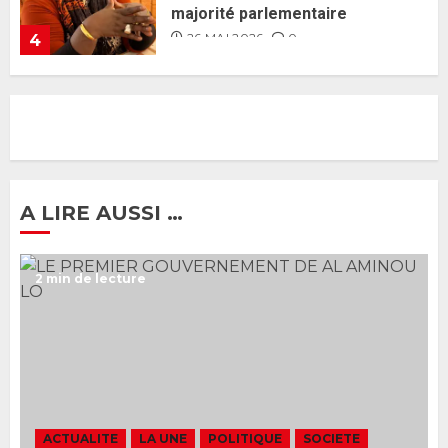
26 MAI 2026
0
5
Gouvernement Diomaye II :
Ahmadou Al Aminou Lo dévoile
une équipe de mission de 30
membres
2 JUIN 2026
0
1
A LIRE AUSSI …
Ousmane Sonko rassure : «
2 min de lecture
L’Assemblée nationale ne
censurera pas le gouvernement
tant qu’il n’y aura pas d’attaque
politique contre Pastef »
2
2 JUIN 2026
0
Formation du nouveau
gouvernement : PASTEF pose
ACTUALITE
LA UNE
POLITIQUE
SOCIETE