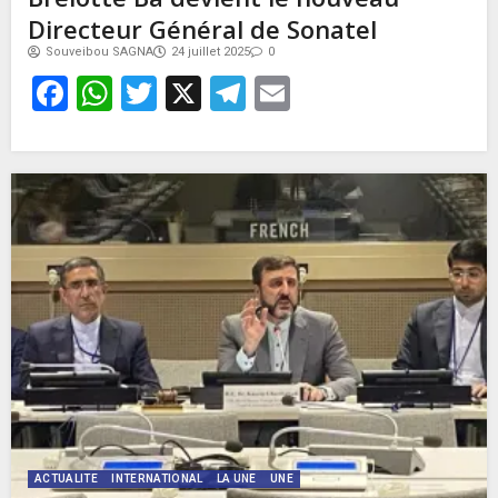
Directeur Général de Sonatel
Souveibou SAGNA
24 juillet 2025
0
Facebook
WhatsApp
Twitter
X
Telegram
Email
ACTUALITE
INTERNATIONAL
LA UNE
UNE