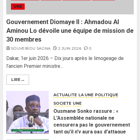
ses lignes rouges et met en
UNE
garde ses responsables
26 MAI 2026
0
3
Gouvernement Diomaye II : Ahmadou Al
Aminou Lo dévoile une équipe de mission de
30 membres
SOUVEIBOU SAGNA
2 JUIN 2026
0
Dakar, 1er juin 2026 – Dix jours après le limogeage de
l’ancien Premier ministre...
LIRE ...
ACTUALITE
LA UNE
POLITIQUE
SOCIETE
UNE
Ousmane Sonko rassure : «
L’Assemblée nationale ne
censurera pas le gouvernement
tant qu’il n’y aura pas d’attaque
politique contre Pastef »