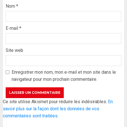
Nom
*
E-mail
*
Site web
Formation du nouveau
gouvernement : PASTEF pose
ses lignes rouges et met en
Enregistrer mon nom, mon e-mail et mon site dans le
garde ses responsables
navigateur pour mon prochain commentaire.
26 MAI 2026
0
3
Réintégration de Sonko à
Ce site utilise Akismet pour réduire les indésirables.
En
l’Assemblée nationale : Adji
savoir plus sur la façon dont les données de vos
Mergane Kanouté défend la
commentaires sont traitées
.
majorité parlementaire
26 MAI 2026
0