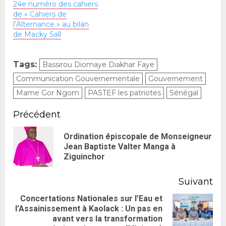
24e numéro des cahiers
de la République, Bassirou
de « Cahiers de
Diomaye Faye…
l’Alternance » au bilan
de Macky Sall
Tags:
Bassirou Diomaye Diakhar Faye
Communication Gouvernementale
Gouvernement
Mame Gor Ngom
PASTEF les patriotes
Sénégal
Précédent
Ordination épiscopale de Monseigneur
Jean Baptiste Valter Manga à
Ziguinchor
Suivant
Concertations Nationales sur l’Eau et
l’Assainissement à Kaolack : Un pas en
avant vers la transformation