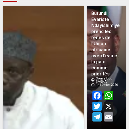
Burundi :
Évariste
Ndayishimiye
prend les
rênes de
l’Union
africaine
avec l’eau et
la paix
comme
priorités
Souveibou
SAGNA
14 février 2026
Face
Wh
Twitt
X
Teleg
Em