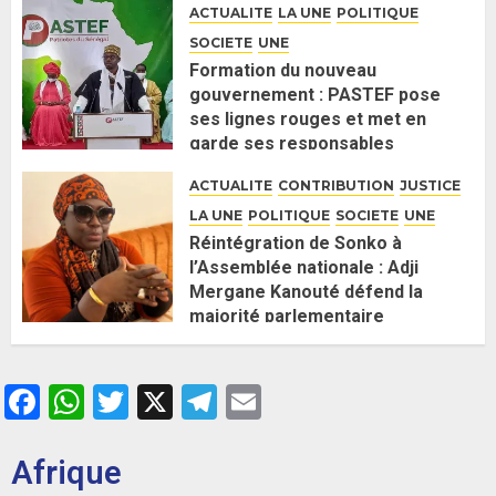
ACTUALITE
LA UNE
POLITIQUE
2 JUIN 2026
0
SOCIETE
UNE
Formation du nouveau
gouvernement : PASTEF pose
ses lignes rouges et met en
garde ses responsables
26 MAI 2026
0
ACTUALITE
CONTRIBUTION
JUSTICE
LA UNE
POLITIQUE
SOCIETE
UNE
Réintégration de Sonko à
l’Assemblée nationale : Adji
Mergane Kanouté défend la
majorité parlementaire
26 MAI 2026
0
Facebook
WhatsApp
Twitter
X
Telegram
Email
Afrique