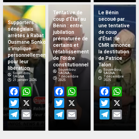
Tentative de
Le Bénin
coup d’État au
secoué par
Supporters
Bénin : entre
une tentative
sénégalais
jubilation
de coup
arrêtés à Rabat :
prématurée de
d’État : le
Ousmane Sonko
certains et
CMR annonce
s’implique
rétablissement
la destitution
personnellement
de l’ordre
de Patrice
pour leur
constitutionnel
Talon
libération
Souveibou
Souveibou
Souveibou
SAGNA
SAGNA
SAGNA
7 décembre
7 décembre
21 janvier 2026
2025
2025
Facebook
WhatsApp
Facebook
WhatsApp
Face
Wh
Twitter
X
Twitter
X
Twitt
X
Telegram
Email
Telegram
Email
Teleg
Em