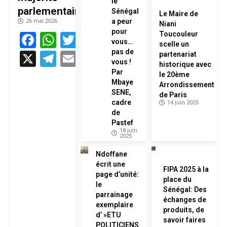
le
parlementaire
Sénégal
Le Maire de
a peur
26 mai 2026
Niani
pour
Facebook
WhatsApp
Twitter
Toucouleur
vous…
scelle un
pas de
X
Telegram
Email
partenariat
vous !
historique avec
Par
le 20ème
Mbaye
Arrondissement
SENE,
de Paris
cadre
14 juin 2025
de
Pastef
18 juin
2025
Ndoffane
écrit une
FIPA 2025 à la
page d’unité:
place du
le
Sénégal: Des
parrainage
échanges de
exemplaire
produits, de
d’ »ETU
savoir faires
POLITICIENS