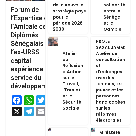
de la nouvelle
solidarité
Forum de
stratégie pays
entre le
pour la
Sénégal
l’Expertise de
période 2026 –
et la
l’Amicale des
2030
Gambie
Diplômés
PROJET
Sénégalais de
SAXAL JAMM:
l’ex-URSS : Un
Atelier
Atelier de
de
consultation
capital
Réflexion
et
expérience au
d’Action
d’échanges
service du
sur le
avec les
Travail,
femmes, les
développement
l’Emploi
jeunes et les
et la
personnes
Facebook
WhatsApp
Twitter
Sécurité
handicapées
Sociale
sur les
X
Telegram
Email
réformes
électorales
Ministère