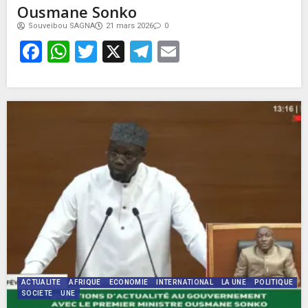
Ousmane Sonko
Souveibou SAGNA
21 mars 2026
0
Facebook
WhatsApp
Twitter
X
Telegram
Email
ACTUALITE
AFRIQUE
ECONOMIE
INTERNATIONAL
LA UNE
POLITIQUE
SOCIETE
UNE