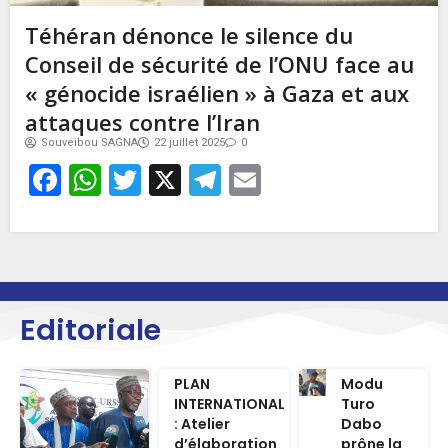
Téhéran dénonce le silence du
Conseil de sécurité de l’ONU face au
« génocide israélien » à Gaza et aux
attaques contre l’Iran
Souveibou SAGNA
22 juillet 2025
0
Facebook
WhatsApp
Twitter
X
Telegram
Email
Editoriale
PLAN
Modu
INTERNATIONAL
Turo
: Atelier
Dabo
d’élaboration
prône la