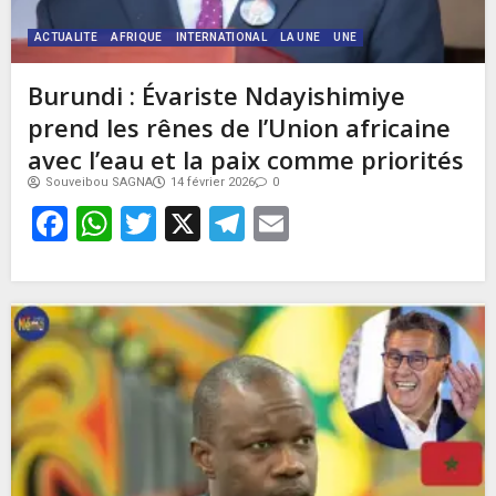
ACTUALITE
AFRIQUE
INTERNATIONAL
LA UNE
UNE
Burundi : Évariste Ndayishimiye
prend les rênes de l’Union africaine
avec l’eau et la paix comme priorités
Souveibou SAGNA
14 février 2026
0
Facebook
WhatsApp
Twitter
X
Telegram
Email