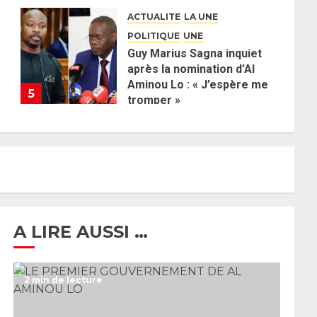
défend la majorité
ACTUALITE
LA UNE
parlementaire
POLITIQUE
UNE
26 MAI 2026
0
Guy Marius Sagna inquiet
après la nomination d’Al
Aminou Lo : « J’espère me
5
tromper »
26 MAI 2026
0
A LIRE AUSSI …
2 min de lecture