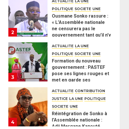
ACTUALITE
LA UNE
POLITIQUE
SOCIETE
UNE
Ousmane Sonko rassure :
« L’Assemblée nationale
ne censurera pas le
2
gouvernement tant qu’il n’y
aura pas d’attaque
ACTUALITE
LA UNE
politique contre Pastef »
POLITIQUE
SOCIETE
UNE
2 JUIN 2026
0
Formation du nouveau
gouvernement : PASTEF
pose ses lignes rouges et
3
met en garde ses
responsables
ACTUALITE
CONTRIBUTION
26 MAI 2026
0
JUSTICE
LA UNE
POLITIQUE
SOCIETE
UNE
Réintégration de Sonko à
l’Assemblée nationale :
4
Adji Mergane Kanouté