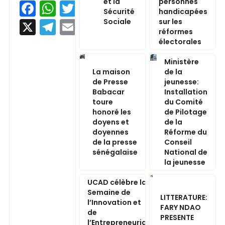
et la
personnes
Facebook
WhatsApp
Twitter
Sécurité
handicapées
Sociale
sur les
X
Telegram
Email
réformes
électorales
Ministère
La maison
de la
de Presse
jeunesse:
Babacar
Installation
toure
du Comité
honoré les
de Pilotage
doyens et
de la
doyennes
Réforme du
de la presse
Conseil
sénégalaise
National de
la jeunesse
UCAD célèbre la
Semaine de
LITTERATURE:
l’Innovation et
FARY NDAO
de
PRESENTE
l’Entrepreneuriat