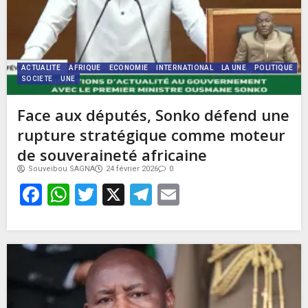
ACTUALITE
AFRIQUE
ECONOMIE
INTERNATIONAL
LA UNE
POLITIQUE
SOCIETE
UNE
Face aux députés, Sonko défend une
rupture stratégique comme moteur
de souveraineté africaine
Souveibou SAGNA
24 février 2026
0
Facebook
WhatsApp
Twitter
X
Telegram
Email