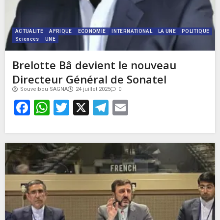
ACTUALITE
AFRIQUE
ECONOMIE
INTERNATIONAL
LA UNE
POLITIQUE
Sciences
UNE
Brelotte Bâ devient le nouveau
Directeur Général de Sonatel
Souveibou SAGNA
24 juillet 2025
0
Facebook
WhatsApp
Twitter
X
Telegram
Email