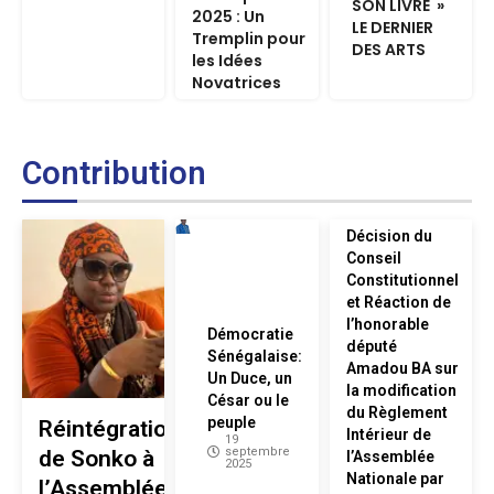
SON LIVRE »
2025 : Un
LE DERNIER
Tremplin pour
DES ARTS
les Idées
Novatrices
Contribution
Décision du
Conseil
Constitutionnel
et Réaction de
l’honorable
Démocratie
député
Sénégalaise:
Amadou BA sur
Un Duce, un
la modification
César ou le
du Règlement
peuple
Réintégration
Intérieur de
19
septembre
de Sonko à
l’Assemblée
2025
Nationale par
l’Assemblée