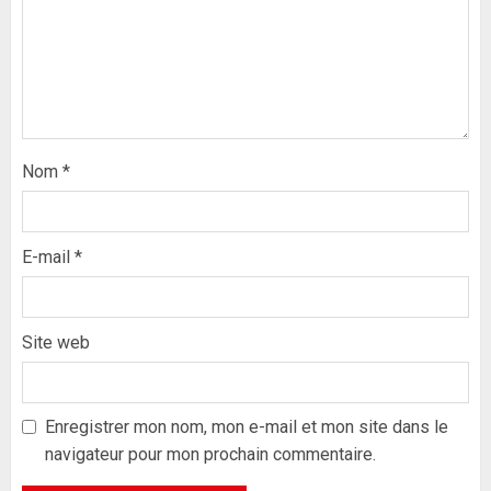
Nom
*
E-mail
*
Site web
Formation du nouveau
gouvernement : PASTEF pose
ses lignes rouges et met en
Enregistrer mon nom, mon e-mail et mon site dans le
garde ses responsables
navigateur pour mon prochain commentaire.
26 MAI 2026
0
3