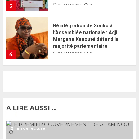
26 MAI 2026
0
4
Guy Marius Sagna inquiet après la
nomination d’Al Aminou Lo : «
J’espère me tromper »
26 MAI 2026
0
5
Gouvernement Diomaye II :
Ahmadou Al Aminou Lo dévoile
une équipe de mission de 30
membres
2 JUIN 2026
0
1
A LIRE AUSSI …
Ousmane Sonko rassure : «
2 min de lecture
L’Assemblée nationale ne
censurera pas le gouvernement