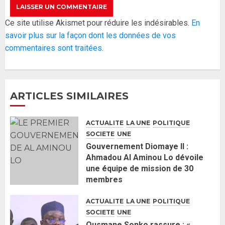
Réintégration de Sonko à
Ce site utilise Akismet pour réduire les indésirables.
En
l’Assemblée nationale : Adji
savoir plus sur la façon dont les données de vos
Mergane Kanouté défend la
commentaires sont traitées
.
majorité parlementaire
26 MAI 2026
0
4
ARTICLES SIMILAIRES
Guy Marius Sagna inquiet après la
nomination d’Al Aminou Lo : «
ACTUALITE
LA UNE
POLITIQUE
J’espère me tromper »
SOCIETE
UNE
26 MAI 2026
0
5
Gouvernement Diomaye II :
Ahmadou Al Aminou Lo dévoile
une équipe de mission de 30
Gouvernement Diomaye II :
membres
Ahmadou Al Aminou Lo dévoile
2 JUIN 2026
0
une équipe de mission de 30
ACTUALITE
LA UNE
POLITIQUE
membres
SOCIETE
UNE
2 JUIN 2026
0
1
Ousmane Sonko rassure : «