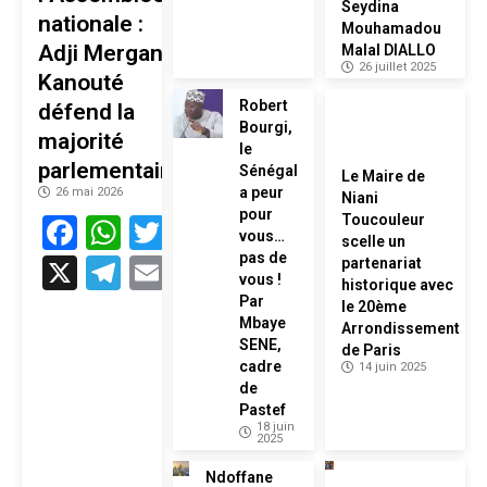
Seydina
nationale :
Mouhamadou
Adji Mergane
Malal DIALLO
26 juillet 2025
Kanouté
Robert
défend la
Bourgi,
majorité
le
parlementaire
Sénégal
Le Maire de
a peur
26 mai 2026
Niani
pour
Facebook
WhatsApp
Twitter
Toucouleur
vous…
scelle un
pas de
X
Telegram
Email
partenariat
vous !
historique avec
Par
le 20ème
Mbaye
Arrondissement
SENE,
de Paris
cadre
14 juin 2025
de
Pastef
18 juin
2025
Ndoffane