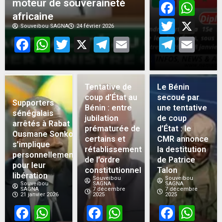
moteur de souveraineté
Face
Wh
africaine
Twitt
X
Souveibou SAGNA
24 février 2026
Facebook
WhatsApp
Twitter
X
Telegram
Email
Teleg
Em
Tentative de
Le Bénin
coup d’État au
secoué par
Supporters
Bénin : entre
une tentative
sénégalais
jubilation
de coup
arrêtés à Rabat :
prématurée de
d’État : le
Ousmane Sonko
certains et
CMR annonce
s’implique
rétablissement
la destitution
personnellement
de l’ordre
de Patrice
pour leur
constitutionnel
Talon
libération
Souveibou
Souveibou
Souveibou
SAGNA
SAGNA
SAGNA
7 décembre
7 décembre
21 janvier 2026
2025
2025
Facebook
WhatsApp
Facebook
WhatsApp
Face
Wh