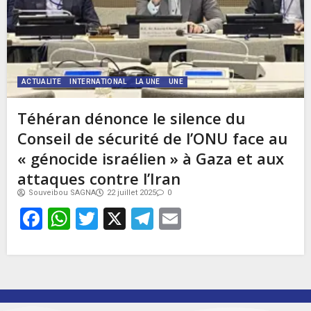
ACTUALITE
INTERNATIONAL
LA UNE
UNE
Téhéran dénonce le silence du
Conseil de sécurité de l’ONU face au
« génocide israélien » à Gaza et aux
attaques contre l’Iran
Souveibou SAGNA
22 juillet 2025
0
Facebook
WhatsApp
Twitter
X
Telegram
Email