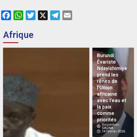
Facebook
WhatsApp
Twitter
X
Telegram
Email
Afrique
Burundi :
Évariste
Ndayishimiye
prend les
rênes de
l’Union
africaine
avec l’eau et
la paix
comme
priorités
Souveibou
SAGNA
14 février 2026