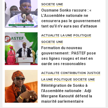
SOCIETE
UNE
Ousmane Sonko rassure : «
L’Assemblée nationale ne
censurera pas le gouvernement
tant qu’il n’y aura pas d’attaque
politique contre Pastef »
ACTUALITE
LA UNE
POLITIQUE
2 JUIN 2026
0
SOCIETE
UNE
Formation du nouveau
gouvernement : PASTEF pose
ses lignes rouges et met en
garde ses responsables
26 MAI 2026
0
ACTUALITE
CONTRIBUTION
JUSTICE
LA UNE
POLITIQUE
SOCIETE
UNE
Réintégration de Sonko à
l’Assemblée nationale : Adji
Mergane Kanouté défend la
majorité parlementaire
26 MAI 2026
0