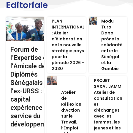
Editoriale
PLAN
Modu
INTERNATIONAL
Turo
: Atelier
Dabo
d’élaboration
prône la
de la nouvelle
solidarité
Forum de
stratégie pays
entre le
pour la
Sénégal
l’Expertise de
période 2026 –
et la
l’Amicale des
2030
Gambie
Diplômés
PROJET
Sénégalais de
SAXAL JAMM:
l’ex-URSS : Un
Atelier
Atelier de
de
consultation
capital
Réflexion
et
expérience au
d’Action
d’échanges
service du
sur le
avec les
Travail,
femmes, les
développement
l’Emploi
jeunes et les