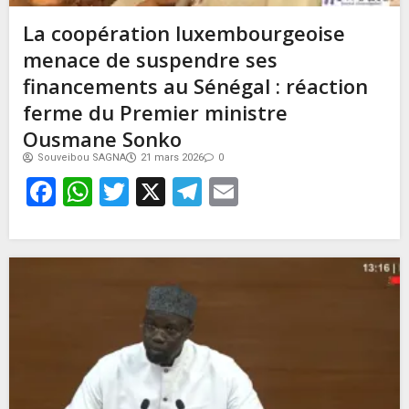
La coopération luxembourgeoise
menace de suspendre ses
financements au Sénégal : réaction
ferme du Premier ministre
Ousmane Sonko
Souveibou SAGNA
21 mars 2026
0
Facebook
WhatsApp
Twitter
X
Telegram
Email