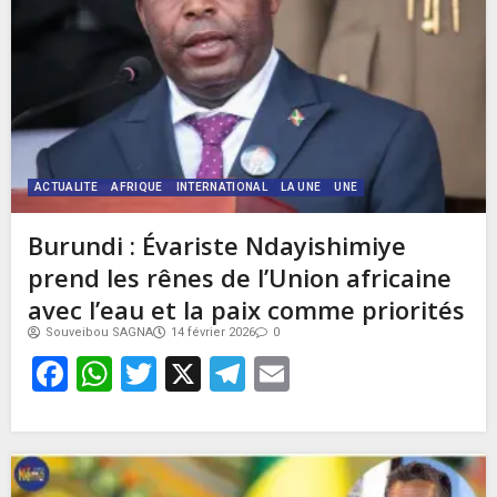
ACTUALITE
AFRIQUE
INTERNATIONAL
LA UNE
UNE
Burundi : Évariste Ndayishimiye
prend les rênes de l’Union africaine
avec l’eau et la paix comme priorités
Souveibou SAGNA
14 février 2026
0
Facebook
WhatsApp
Twitter
X
Telegram
Email