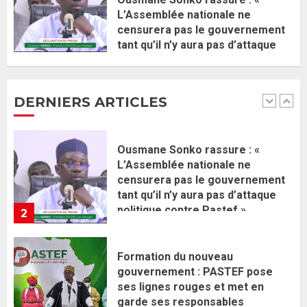
L’Assemblée nationale ne
censurera pas le gouvernement
Ousmane Sonko rassure : «
tant qu’il n’y aura pas d’attaque
L’Assemblée nationale ne
politique contre Pastef »
censurera pas le gouvernement
2 JUIN 2026
0
tant qu’il n’y aura pas d’attaque
DERNIERS ARTICLES
politique contre Pastef »
2
2 JUIN 2026
0
Formation du nouveau
gouvernement : PASTEF pose
ses lignes rouges et met en
garde ses responsables
26 MAI 2026
0
3
Réintégration de Sonko à
l’Assemblée nationale : Adji
Mergane Kanouté défend la
majorité parlementaire