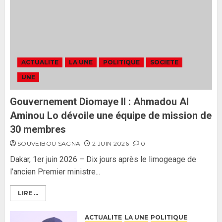
tant qu’il n’y aura pas d’attaque
politique contre Pastef »
2
2 JUIN 2026
0
Formation du nouveau
gouvernement : PASTEF pose
ACTUALITE
LA UNE
POLITIQUE
SOCIETE
ses lignes rouges et met en
UNE
garde ses responsables
26 MAI 2026
0
3
Gouvernement Diomaye II : Ahmadou Al
Aminou Lo dévoile une équipe de mission de
30 membres
SOUVEIBOU SAGNA
2 JUIN 2026
0
Dakar, 1er juin 2026 – Dix jours après le limogeage de
l’ancien Premier ministre...
LIRE ...
ACTUALITE
LA UNE
POLITIQUE