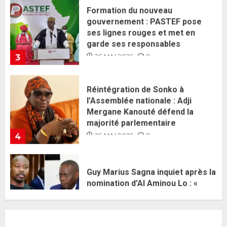
garde ses responsables
26 MAI 2026
0
3
Réintégration de Sonko à
l’Assemblée nationale : Adji
Mergane Kanouté défend la
majorité parlementaire
26 MAI 2026
0
4
Guy Marius Sagna inquiet après la
nomination d’Al Aminou Lo : «
J’espère me tromper »
26 MAI 2026
0
5
Gouvernement Diomaye II :
Ahmadou Al Aminou Lo dévoile