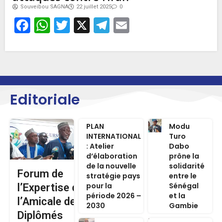
Souveibou SAGNA
22 juillet 2025
0
Facebook
WhatsApp
Twitter
X
Telegram
Email
Editoriale
PLAN
Modu
INTERNATIONAL
Turo
: Atelier
Dabo
d’élaboration
prône la
de la nouvelle
solidarité
Forum de
stratégie pays
entre le
pour la
Sénégal
l’Expertise de
période 2026 –
et la
l’Amicale des
2030
Gambie
Diplômés