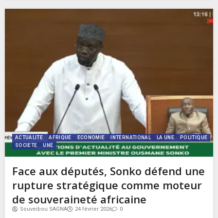
ACTUALITE
AFRIQUE
ECONOMIE
INTERNATIONAL
LA UNE
POLITIQUE
SOCIETE
UNE
Face aux députés, Sonko défend une
rupture stratégique comme moteur
de souveraineté africaine
Souveibou SAGNA
24 février 2026
0