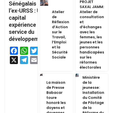
PROJET
Sénégalais de
SAXAL JAMM:
l’ex-URSS : Un
Atelier
Atelier de
de
consultation
capital
Réflexion
et
expérience au
d’Action
d’échanges
service du
sur le
avec les
Travail,
femmes, les
développement
l’Emploi
jeunes et les
et la
personnes
Facebook
WhatsApp
Twitter
Sécurité
handicapées
Sociale
sur les
X
Telegram
Email
réformes
électorales
Ministère
La maison
de la
de Presse
jeunesse:
Babacar
Installation
toure
du Comité
honoré les
de Pilotage
doyens et
de la
doyennes
Réforme du