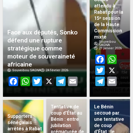
attendu à
Rabat pour la
15ᵉ session
de la Haute
Commission
Face aux députés, Sonko
mixte
défend une rupture
Souveibou
SAGNA
stratégique comme
21 janvier 2026
moteur de souveraineté
Face
Wh
africaine
Twitt
X
Souveibou SAGNA
24 février 2026
Facebook
WhatsApp
Twitter
X
Telegram
Email
Teleg
Em
Tentative de
Le Bénin
coup d’État au
secoué par
Supporters
Bénin : entre
une tentative
sénégalais
jubilation
de coup
arrêtés à Rabat :
prématurée de
d’État : le