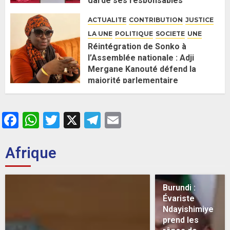
garde ses responsables
26 MAI 2026
0
ACTUALITE
CONTRIBUTION
JUSTICE
LA UNE
POLITIQUE
SOCIETE
UNE
Réintégration de Sonko à
l’Assemblée nationale : Adji
Mergane Kanouté défend la
majorité parlementaire
26 MAI 2026
0
Facebook
WhatsApp
Twitter
X
Telegram
Email
Afrique
Burundi :
Évariste
Ndayishimiye
prend les