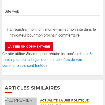
Site web
Formation du nouveau
gouvernement : PASTEF pose
ses lignes rouges et met en
Enregistrer mon nom, mon e-mail et mon site dans le
garde ses responsables
navigateur pour mon prochain commentaire.
26 MAI 2026
0
3
Réintégration de Sonko à
Ce site utilise Akismet pour réduire les indésirables.
En
l’Assemblée nationale : Adji
savoir plus sur la façon dont les données de vos
Mergane Kanouté défend la
commentaires sont traitées
.
majorité parlementaire
26 MAI 2026
0
4
ARTICLES SIMILAIRES
Guy Marius Sagna inquiet après la
nomination d’Al Aminou Lo : «
ACTUALITE
LA UNE
POLITIQUE
J’espère me tromper »