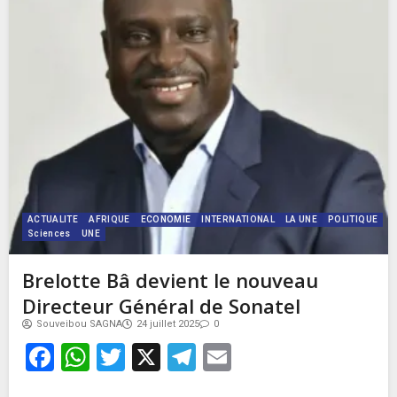
ACTUALITE
AFRIQUE
ECONOMIE
INTERNATIONAL
LA UNE
POLITIQUE
Sciences
UNE
Brelotte Bâ devient le nouveau
Directeur Général de Sonatel
Souveibou SAGNA
24 juillet 2025
0
Facebook
WhatsApp
Twitter
X
Telegram
Email