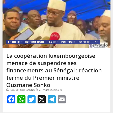
ACTUALITE
INTERNATIONAL
LA UNE
POLITIQUE
SOCIETE
UNE
La coopération luxembourgeoise
menace de suspendre ses
financements au Sénégal : réaction
ferme du Premier ministre
Ousmane Sonko
Souveibou SAGNA
21 mars 2026
0
Facebook
WhatsApp
Twitter
X
Telegram
Email