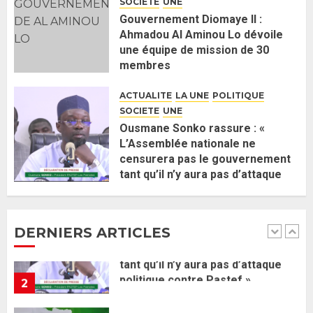
SOCIETE
UNE
26 MAI 2026
0
5
Gouvernement Diomaye II :
Ahmadou Al Aminou Lo dévoile
une équipe de mission de 30
Gouvernement Diomaye II :
membres
Ahmadou Al Aminou Lo dévoile
2 JUIN 2026
0
une équipe de mission de 30
ACTUALITE
LA UNE
POLITIQUE
membres
SOCIETE
UNE
2 JUIN 2026
0
1
Ousmane Sonko rassure : «
L’Assemblée nationale ne
censurera pas le gouvernement
Ousmane Sonko rassure : «
tant qu’il n’y aura pas d’attaque
L’Assemblée nationale ne
politique contre Pastef »
censurera pas le gouvernement
2 JUIN 2026
0
tant qu’il n’y aura pas d’attaque
DERNIERS ARTICLES
politique contre Pastef »
2
2 JUIN 2026
0
Formation du nouveau
gouvernement : PASTEF pose
ses lignes rouges et met en