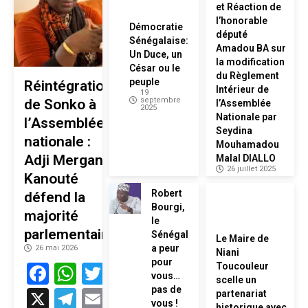
et Réaction de
l’honorable
Démocratie
député
Sénégalaise:
Amadou BA sur
Un Duce, un
la modification
César ou le
du Règlement
peuple
Réintégration
Intérieur de
19
septembre
de Sonko à
l’Assemblée
2025
Nationale par
l’Assemblée
Seydina
nationale :
Mouhamadou
Adji Mergane
Malal DIALLO
26 juillet 2025
Kanouté
Robert
défend la
Bourgi,
majorité
le
parlementaire
Sénégal
Le Maire de
a peur
26 mai 2026
Niani
pour
Facebook
WhatsApp
Twitter
Toucouleur
vous…
scelle un
pas de
X
Telegram
Email
partenariat
vous !
historique avec