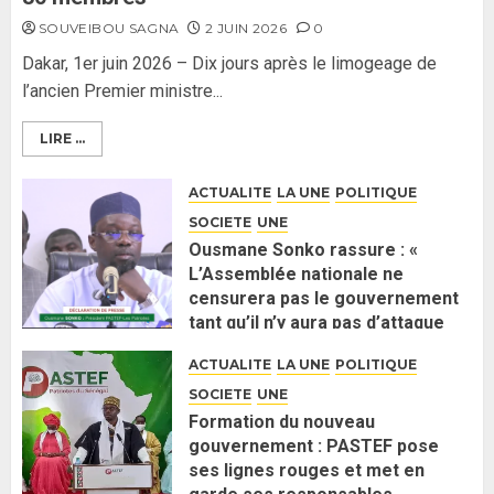
SOUVEIBOU SAGNA
2 JUIN 2026
0
Dakar, 1er juin 2026 – Dix jours après le limogeage de
l’ancien Premier ministre...
LIRE ...
ACTUALITE
LA UNE
POLITIQUE
SOCIETE
UNE
Ousmane Sonko rassure : «
L’Assemblée nationale ne
censurera pas le gouvernement
tant qu’il n’y aura pas d’attaque
politique contre Pastef »
ACTUALITE
LA UNE
POLITIQUE
2 JUIN 2026
0
SOCIETE
UNE
Formation du nouveau
gouvernement : PASTEF pose
ses lignes rouges et met en