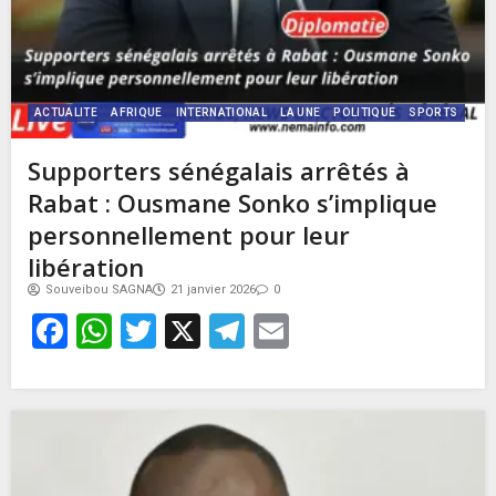
ACTUALITE
AFRIQUE
INTERNATIONAL
LA UNE
POLITIQUE
SPORTS
Supporters sénégalais arrêtés à
Rabat : Ousmane Sonko s’implique
personnellement pour leur
libération
Souveibou SAGNA
21 janvier 2026
0
Facebook
WhatsApp
Twitter
X
Telegram
Email