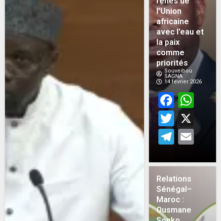
rênes de
l’Union
africaine
avec l’eau et
la paix
comme
priorités
Souveibou
SAGNA
14 février 2026
Face
Wh
Twitt
X
Teleg
Em
Relations
Sénégal–
Maroc :
Ousmane
Sonko