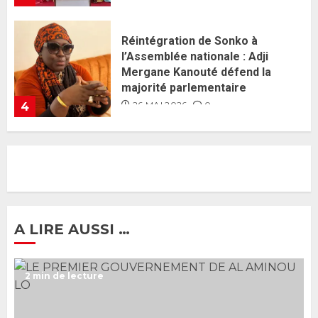
Guy Marius Sagna inquiet après la
nomination d’Al Aminou Lo : «
J’espère me tromper »
26 MAI 2026
0
5
Gouvernement Diomaye II :
Ahmadou Al Aminou Lo dévoile
une équipe de mission de 30
membres
2 JUIN 2026
0
1
A LIRE AUSSI …
Ousmane Sonko rassure : «
2 min de lecture
L’Assemblée nationale ne
censurera pas le gouvernement
tant qu’il n’y aura pas d’attaque