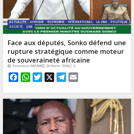
ACTUALITE
AFRIQUE
ECONOMIE
INTERNATIONAL
LA UNE
POLITIQUE
SOCIETE
UNE
Face aux députés, Sonko défend une
rupture stratégique comme moteur
de souveraineté africaine
Souveibou SAGNA
24 février 2026
0
Facebook
WhatsApp
Twitter
X
Telegram
Email