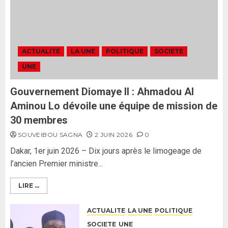
politique contre Pastef »
2
2 JUIN 2026
0
Formation du nouveau
gouvernement : PASTEF pose
ACTUALITE
LA UNE
POLITIQUE
SOCIETE
ses lignes rouges et met en
UNE
garde ses responsables
26 MAI 2026
0
3
Gouvernement Diomaye II : Ahmadou Al
Aminou Lo dévoile une équipe de mission de
30 membres
SOUVEIBOU SAGNA
2 JUIN 2026
0
Dakar, 1er juin 2026 – Dix jours après le limogeage de
l’ancien Premier ministre...
LIRE ...
ACTUALITE
LA UNE
POLITIQUE
SOCIETE
UNE