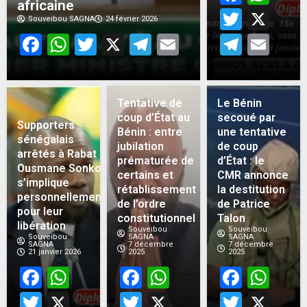
africaine
Twitt
X
Souveibou SAGNA
24 février 2026
Facebook
WhatsApp
Twitter
X
Telegram
Email
Teleg
Em
Tentative de
Le Bénin
coup d’État au
secoué par
Supporters
Bénin : entre
une tentative
sénégalais
jubilation
de coup
arrêtés à Rabat :
prématurée de
d’État : le
Ousmane Sonko
certains et
CMR annonce
s’implique
rétablissement
la destitution
personnellement
de l’ordre
de Patrice
pour leur
constitutionnel
Talon
libération
Souveibou
Souveibou
Souveibou
SAGNA
SAGNA
SAGNA
7 décembre
7 décembre
21 janvier 2026
2025
2025
Facebook
WhatsApp
Facebook
WhatsApp
Face
Wh
Twitter
X
Twitter
X
Twitt
X