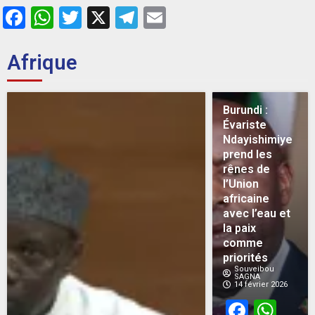
Facebook
WhatsApp
Twitter
X
Telegram
Email
Afrique
Burundi :
Évariste
Ndayishimiye
prend les
rênes de
l’Union
africaine
avec l’eau et
la paix
comme
priorités
Souveibou
SAGNA
14 février 2026
Face
Wh