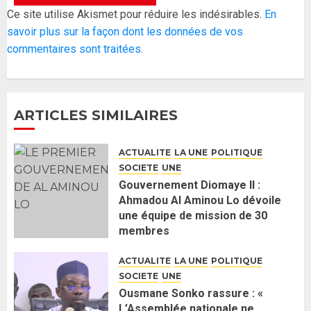
Réintégration de Sonko à
Ce site utilise Akismet pour réduire les indésirables.
En
l’Assemblée nationale : Adji
savoir plus sur la façon dont les données de vos
Mergane Kanouté défend la
commentaires sont traitées
.
majorité parlementaire
26 MAI 2026
0
4
ARTICLES SIMILAIRES
Guy Marius Sagna inquiet après la
nomination d’Al Aminou Lo : «
ACTUALITE
LA UNE
POLITIQUE
J’espère me tromper »
SOCIETE
UNE
26 MAI 2026
0
5
Gouvernement Diomaye II :
Ahmadou Al Aminou Lo dévoile
une équipe de mission de 30
Gouvernement Diomaye II :
membres
Ahmadou Al Aminou Lo dévoile
2 JUIN 2026
0
une équipe de mission de 30
ACTUALITE
LA UNE
POLITIQUE
membres
SOCIETE
UNE
2 JUIN 2026
0
1
Ousmane Sonko rassure : «
L’Assemblée nationale ne