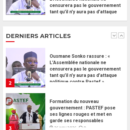
censurera pas le gouvernement
Ousmane Sonko rassure : «
tant qu’il n’y aura pas d’attaque
L’Assemblée nationale ne
politique contre Pastef »
censurera pas le gouvernement
2 JUIN 2026
0
tant qu’il n’y aura pas d’attaque
DERNIERS ARTICLES
politique contre Pastef »
2
2 JUIN 2026
0
Formation du nouveau
gouvernement : PASTEF pose
ses lignes rouges et met en
garde ses responsables
26 MAI 2026
0
3
Réintégration de Sonko à
l’Assemblée nationale : Adji
Mergane Kanouté défend la
majorité parlementaire
26 MAI 2026
0
4