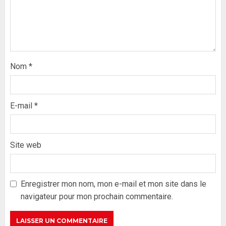
Nom
*
E-mail
*
Site web
Formation du nouveau
gouvernement : PASTEF pose
ses lignes rouges et met en
Enregistrer mon nom, mon e-mail et mon site dans le
garde ses responsables
navigateur pour mon prochain commentaire.
26 MAI 2026
0
3