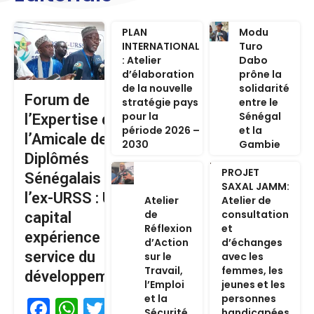
PLAN
Modu
INTERNATIONAL
Turo
: Atelier
Dabo
d’élaboration
prône la
de la nouvelle
solidarité
Forum de
stratégie pays
entre le
pour la
Sénégal
l’Expertise de
période 2026 –
et la
l’Amicale des
2030
Gambie
Diplômés
PROJET
Sénégalais de
SAXAL JAMM:
l’ex-URSS : Un
Atelier
Atelier de
de
consultation
capital
Réflexion
et
expérience au
d’Action
d’échanges
service du
sur le
avec les
Travail,
femmes, les
développement
l’Emploi
jeunes et les
et la
personnes
Facebook
WhatsApp
Twitter
Sécurité
handicapées