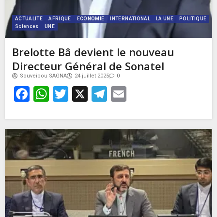
ACTUALITE
AFRIQUE
ECONOMIE
INTERNATIONAL
LA UNE
POLITIQUE
Sciences
UNE
Brelotte Bâ devient le nouveau
Directeur Général de Sonatel
Souveibou SAGNA
24 juillet 2025
0
Facebook
WhatsApp
Twitter
X
Telegram
Email