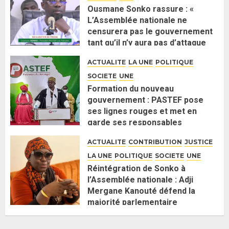
Ousmane Sonko rassure : «
L’Assemblée nationale ne
censurera pas le gouvernement
tant qu’il n’y aura pas d’attaque
politique contre Pastef »
ACTUALITE
LA UNE
POLITIQUE
2 JUIN 2026
0
SOCIETE
UNE
Formation du nouveau
gouvernement : PASTEF pose
ses lignes rouges et met en
garde ses responsables
26 MAI 2026
0
ACTUALITE
CONTRIBUTION
JUSTICE
LA UNE
POLITIQUE
SOCIETE
UNE
Réintégration de Sonko à
l’Assemblée nationale : Adji
Mergane Kanouté défend la
majorité parlementaire
26 MAI 2026
0