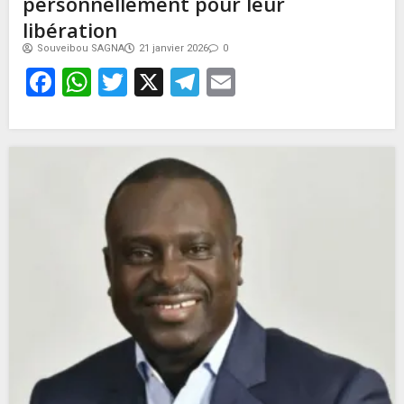
personnellement pour leur
libération
Souveibou SAGNA
21 janvier 2026
0
Facebook
WhatsApp
Twitter
X
Telegram
Email