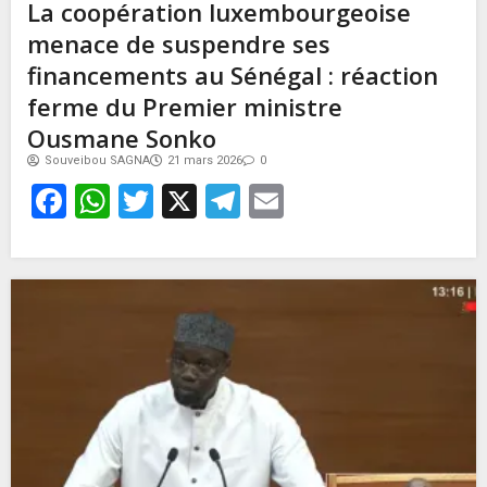
La coopération luxembourgeoise
menace de suspendre ses
financements au Sénégal : réaction
ferme du Premier ministre
Ousmane Sonko
Souveibou SAGNA
21 mars 2026
0
Facebook
WhatsApp
Twitter
X
Telegram
Email