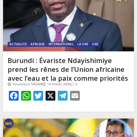
ACTUALITE
AFRIQUE
INTERNATIONAL
LA UNE
UNE
Burundi : Évariste Ndayishimiye
prend les rênes de l’Union africaine
avec l’eau et la paix comme priorités
Souveibou SAGNA
14 février 2026
0
Facebook
WhatsApp
Twitter
X
Telegram
Email