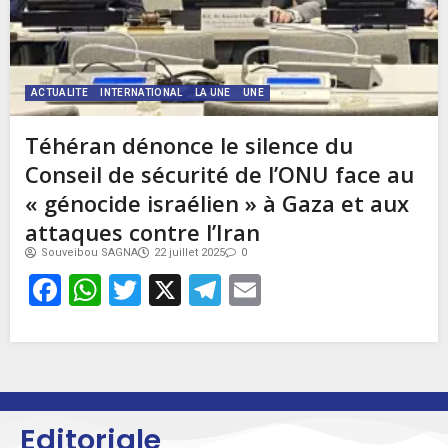
ACTUALITE
INTERNATIONAL
LA UNE
UNE
Téhéran dénonce le silence du
Conseil de sécurité de l’ONU face au
« génocide israélien » à Gaza et aux
attaques contre l’Iran
Souveibou SAGNA
22 juillet 2025
0
Facebook
WhatsApp
Twitter
X
Telegram
Email
Editoriale