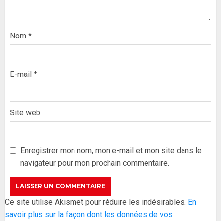
Nom
*
E-mail
*
Site web
Formation du nouveau
gouvernement : PASTEF pose
ses lignes rouges et met en
Enregistrer mon nom, mon e-mail et mon site dans le
garde ses responsables
navigateur pour mon prochain commentaire.
26 MAI 2026
0
3
Réintégration de Sonko à
Ce site utilise Akismet pour réduire les indésirables.
En
l’Assemblée nationale : Adji
savoir plus sur la façon dont les données de vos