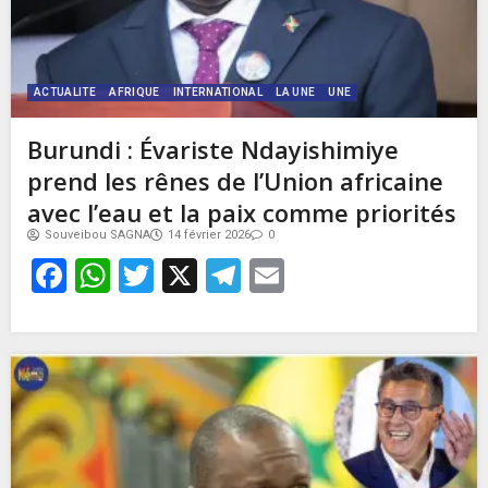
ACTUALITE
AFRIQUE
INTERNATIONAL
LA UNE
UNE
Burundi : Évariste Ndayishimiye
prend les rênes de l’Union africaine
avec l’eau et la paix comme priorités
Souveibou SAGNA
14 février 2026
0
Facebook
WhatsApp
Twitter
X
Telegram
Email