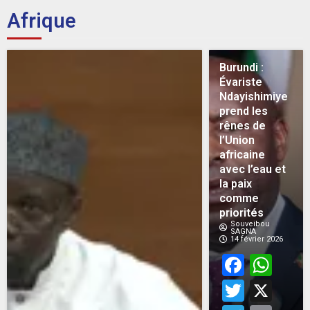
Afrique
Burundi :
Évariste
Ndayishimiye
prend les
rênes de
l’Union
africaine
avec l’eau et
la paix
comme
priorités
Souveibou
SAGNA
14 février 2026
Face
Wh
Twitt
X