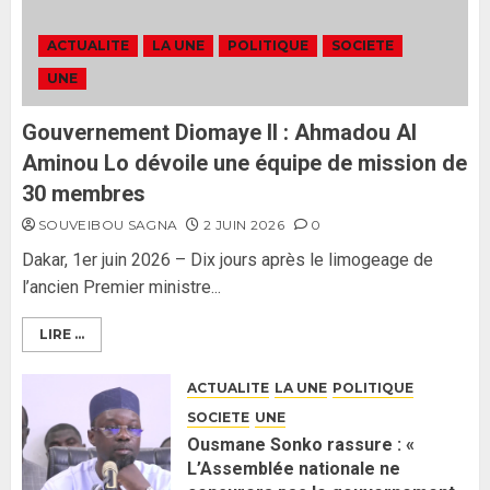
Formation du nouveau
gouvernement : PASTEF pose
ACTUALITE
LA UNE
POLITIQUE
SOCIETE
ses lignes rouges et met en
UNE
garde ses responsables
26 MAI 2026
0
3
Gouvernement Diomaye II : Ahmadou Al
Aminou Lo dévoile une équipe de mission de
30 membres
SOUVEIBOU SAGNA
2 JUIN 2026
0
Dakar, 1er juin 2026 – Dix jours après le limogeage de
l’ancien Premier ministre...
LIRE ...
ACTUALITE
LA UNE
POLITIQUE
SOCIETE
UNE
Ousmane Sonko rassure : «
L’Assemblée nationale ne