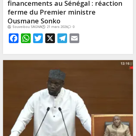
financements au Sénégal : réaction
ferme du Premier ministre
Ousmane Sonko
Souveibou SAGNA
21 mars 2026
0
Facebook
WhatsApp
Twitter
X
Telegram
Email