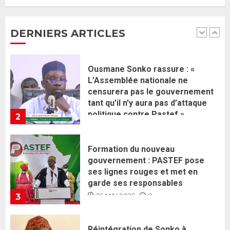
L’Assemblée nationale ne
politique contre Pastef »
censurera pas le gouvernement
2 JUIN 2026
0
tant qu’il n’y aura pas d’attaque
DERNIERS ARTICLES
politique contre Pastef »
2
2 JUIN 2026
0
Formation du nouveau
gouvernement : PASTEF pose
ses lignes rouges et met en
garde ses responsables
26 MAI 2026
0
3
Réintégration de Sonko à
l’Assemblée nationale : Adji
Mergane Kanouté défend la
majorité parlementaire
26 MAI 2026
0
4