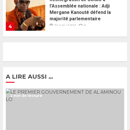
Guy Marius Sagna inquiet après la
nomination d’Al Aminou Lo : «
J’espère me tromper »
26 MAI 2026
0
5
Gouvernement Diomaye II :
Ahmadou Al Aminou Lo dévoile
une équipe de mission de 30
membres
2 JUIN 2026
0
1
A LIRE AUSSI …
Ousmane Sonko rassure : «
2 min de lecture
L’Assemblée nationale ne
censurera pas le gouvernement
tant qu’il n’y aura pas d’attaque
politique contre Pastef »
2
2 JUIN 2026
0