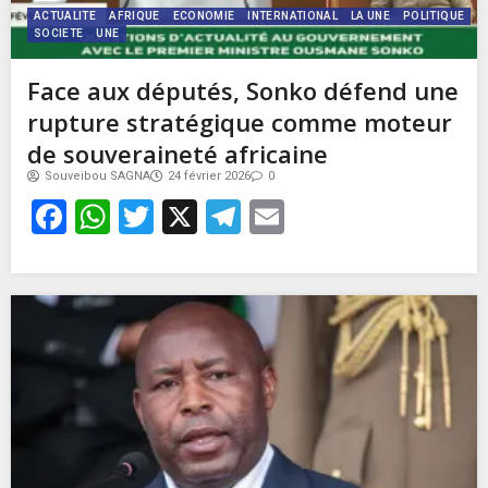
ACTUALITE
AFRIQUE
ECONOMIE
INTERNATIONAL
LA UNE
POLITIQUE
SOCIETE
UNE
Face aux députés, Sonko défend une
rupture stratégique comme moteur
de souveraineté africaine
Souveibou SAGNA
24 février 2026
0
Facebook
WhatsApp
Twitter
X
Telegram
Email