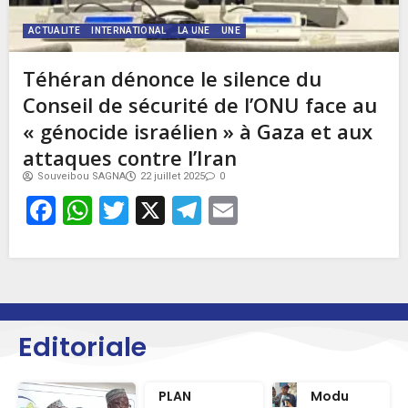
ACTUALITE
INTERNATIONAL
LA UNE
UNE
Téhéran dénonce le silence du
Conseil de sécurité de l’ONU face au
« génocide israélien » à Gaza et aux
attaques contre l’Iran
Souveibou SAGNA
22 juillet 2025
0
Facebook
WhatsApp
Twitter
X
Telegram
Email
Editoriale
PLAN
Modu