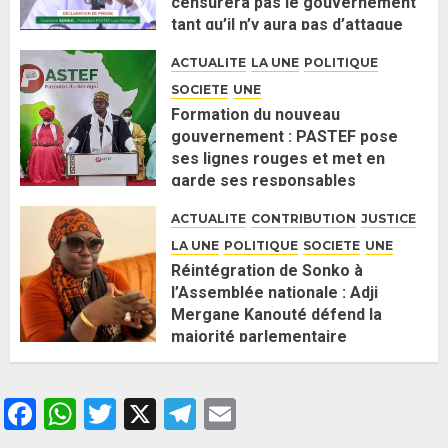
censurera pas le gouvernement
tant qu’il n’y aura pas d’attaque
politique contre Pastef »
ACTUALITE
LA UNE
POLITIQUE
2 JUIN 2026
0
SOCIETE
UNE
Formation du nouveau
gouvernement : PASTEF pose
ses lignes rouges et met en
garde ses responsables
26 MAI 2026
0
ACTUALITE
CONTRIBUTION
JUSTICE
LA UNE
POLITIQUE
SOCIETE
UNE
Réintégration de Sonko à
l’Assemblée nationale : Adji
Mergane Kanouté défend la
majorité parlementaire
26 MAI 2026
0
Facebook
WhatsApp
Twitter
X
Telegram
Email