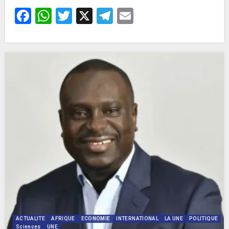
Facebook
WhatsApp
Twitter
X
Telegram
Email
ACTUALITE
AFRIQUE
ECONOMIE
INTERNATIONAL
LA UNE
POLITIQUE
Sciences
UNE