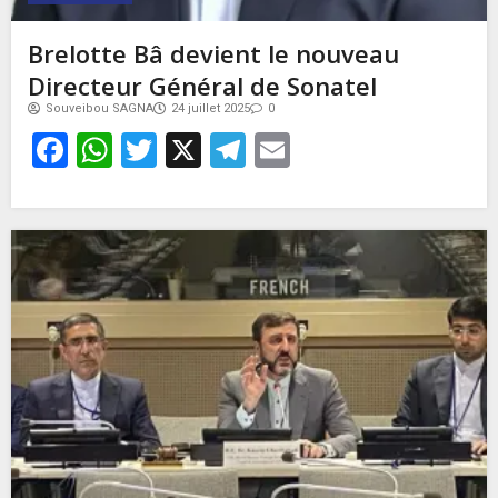
Brelotte Bâ devient le nouveau
Directeur Général de Sonatel
Souveibou SAGNA
24 juillet 2025
0
Facebook
WhatsApp
Twitter
X
Telegram
Email