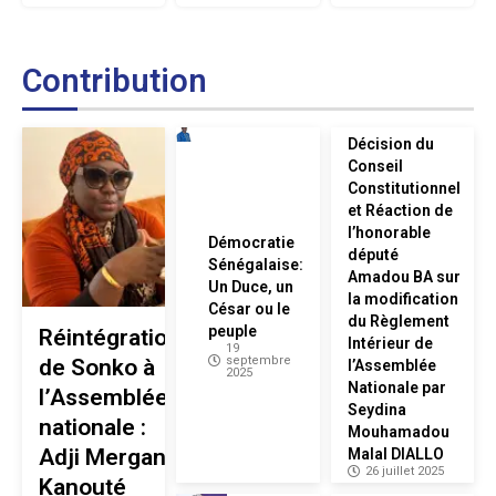
Contribution
Décision du
Conseil
Constitutionnel
et Réaction de
l’honorable
Démocratie
député
Sénégalaise:
Amadou BA sur
Un Duce, un
la modification
César ou le
du Règlement
peuple
Réintégration
Intérieur de
19
septembre
de Sonko à
l’Assemblée
2025
Nationale par
l’Assemblée
Seydina
nationale :
Mouhamadou
Adji Mergane
Malal DIALLO
26 juillet 2025
Kanouté