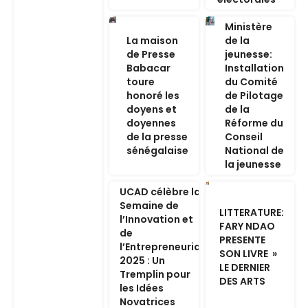
Ministère
La maison
de la
de Presse
jeunesse:
Babacar
Installation
toure
du Comité
honoré les
de Pilotage
doyens et
de la
doyennes
Réforme du
de la presse
Conseil
sénégalaise
National de
la jeunesse
UCAD célèbre la
Semaine de
LITTERATURE:
l’Innovation et
FARY NDAO
de
PRESENTE
l’Entrepreneuriat
SON LIVRE »
2025 : Un
LE DERNIER
Tremplin pour
DES ARTS
les Idées
Novatrices