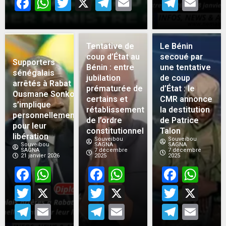
Facebook
WhatsApp
Twitter
X
Telegram
Email
Teleg
Em
Tentative de
Le Bénin
coup d’État au
secoué par
Supporters
Bénin : entre
une tentative
sénégalais
jubilation
de coup
arrêtés à Rabat :
prématurée de
d’État : le
Ousmane Sonko
certains et
CMR annonce
s’implique
rétablissement
la destitution
personnellement
de l’ordre
de Patrice
pour leur
constitutionnel
Talon
libération
Souveibou
Souveibou
Souveibou
SAGNA
SAGNA
SAGNA
7 décembre
7 décembre
21 janvier 2026
2025
2025
Facebook
WhatsApp
Facebook
WhatsApp
Face
Wh
Twitter
X
Twitter
X
Twitt
X
Telegram
Email
Telegram
Email
Teleg
Em