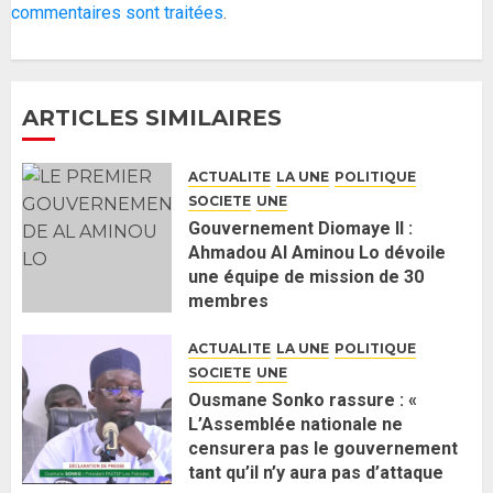
Mergane Kanouté défend la
commentaires sont traitées
.
majorité parlementaire
26 MAI 2026
0
4
ARTICLES SIMILAIRES
Guy Marius Sagna inquiet après la
nomination d’Al Aminou Lo : «
ACTUALITE
LA UNE
POLITIQUE
J’espère me tromper »
SOCIETE
UNE
26 MAI 2026
0
5
Gouvernement Diomaye II :
Ahmadou Al Aminou Lo dévoile
une équipe de mission de 30
Gouvernement Diomaye II :
membres
Ahmadou Al Aminou Lo dévoile
2 JUIN 2026
0
une équipe de mission de 30
ACTUALITE
LA UNE
POLITIQUE
membres
SOCIETE
UNE
2 JUIN 2026
0
1
Ousmane Sonko rassure : «
L’Assemblée nationale ne
censurera pas le gouvernement
Ousmane Sonko rassure : «
tant qu’il n’y aura pas d’attaque