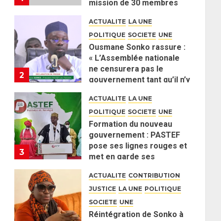
mission de 30 membres
2 JUIN 2026
0
ACTUALITE
LA UNE
POLITIQUE
SOCIETE
UNE
Ousmane Sonko rassure :
« L’Assemblée nationale
ne censurera pas le
2
gouvernement tant qu’il n’y
aura pas d’attaque
ACTUALITE
LA UNE
politique contre Pastef »
POLITIQUE
SOCIETE
UNE
2 JUIN 2026
0
Formation du nouveau
gouvernement : PASTEF
pose ses lignes rouges et
3
met en garde ses
responsables
ACTUALITE
CONTRIBUTION
26 MAI 2026
0
JUSTICE
LA UNE
POLITIQUE
SOCIETE
UNE
Réintégration de Sonko à