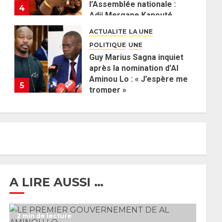
l’Assemblée nationale :
4
Adji Mergane Kanouté
défend la majorité
ACTUALITE
LA UNE
parlementaire
POLITIQUE
UNE
26 MAI 2026
0
Guy Marius Sagna inquiet
après la nomination d’Al
Aminou Lo : « J’espère me
5
tromper »
26 MAI 2026
0
A LIRE AUSSI …
2 min de lecture