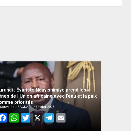
majorité parlementaire
26 MAI 2026
0
urundi : Évariste Ndayishimiye prend les
ênes de l’Union africaine avec l’eau et la paix
omme priorités
Souveibou SAGNA
14 février 2026
Facebook
WhatsApp
Twitter
X
Telegram
Email