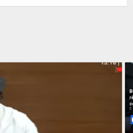
aura pas d’attaque politique
contre Pastef »
2 JUIN 2026
0
B
r
c