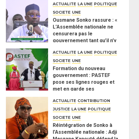
ACTUALITE
LA UNE
POLITIQUE
SOCIETE
UNE
Ousmane Sonko rassure : «
L’Assemblée nationale ne
censurera pas le
gouvernement tant qu’il n’y
aura pas d’attaque politique
ACTUALITE
LA UNE
POLITIQUE
contre Pastef »
SOCIETE
UNE
2 JUIN 2026
0
Formation du nouveau
gouvernement : PASTEF
pose ses lignes rouges et
met en garde ses
responsables
ACTUALITE
CONTRIBUTION
26 MAI 2026
0
JUSTICE
LA UNE
POLITIQUE
SOCIETE
UNE
Réintégration de Sonko à
l’Assemblée nationale : Adji
Mergane Kanouté défend la