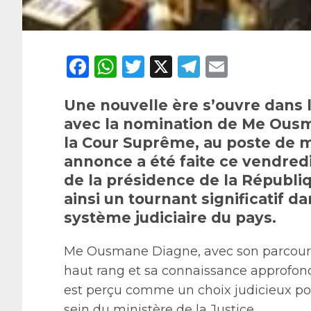
Facebook
WhatsApp
Twitter
X
Telegram
Email
Une nouvelle ère s’ouvre dans l
avec la nomination de Me Ousm
la Cour Suprême, au poste de mi
annonce a été faite ce vendredi
de la présidence de la Républ
ainsi un tournant significatif d
système judiciaire du pays.
Me Ousmane Diagne, avec son parcours
haut rang et sa connaissance approfond
est perçu comme un choix judicieux po
sein du ministère de la Justice.