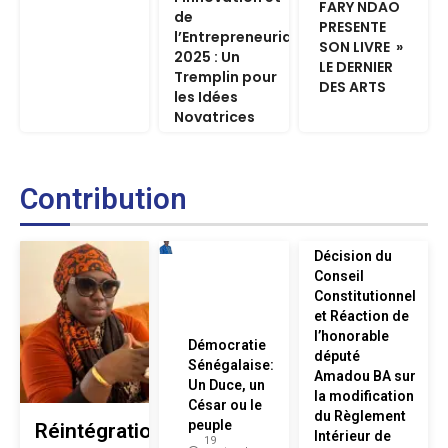
FARY NDAO
de
PRESENTE
l’Entrepreneuriat
SON LIVRE »
2025 : Un
LE DERNIER
Tremplin pour
DES ARTS
les Idées
Novatrices
Contribution
Décision du
Conseil
Constitutionnel
et Réaction de
l’honorable
Démocratie
député
Sénégalaise:
Amadou BA sur
Un Duce, un
la modification
César ou le
du Règlement
peuple
Réintégration
Intérieur de
19