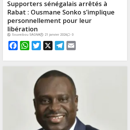
Supporters sénégalais arrêtés à
Rabat : Ousmane Sonko s’implique
personnellement pour leur
libération
Souveibou SAGNA
21 janvier 2026
0
Facebook
WhatsApp
Twitter
X
Telegram
Email