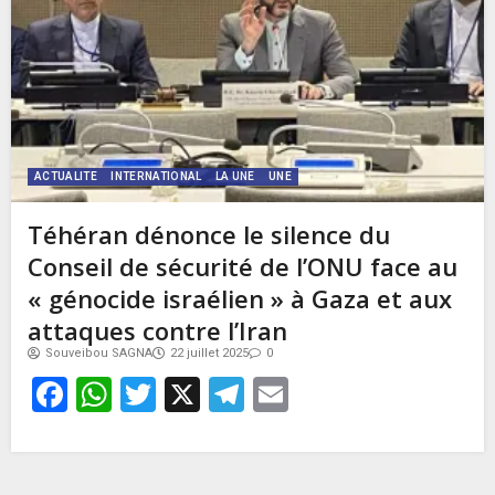
ACTUALITE
INTERNATIONAL
LA UNE
UNE
Téhéran dénonce le silence du
Conseil de sécurité de l’ONU face au
« génocide israélien » à Gaza et aux
attaques contre l’Iran
Souveibou SAGNA
22 juillet 2025
0
Facebook
WhatsApp
Twitter
X
Telegram
Email