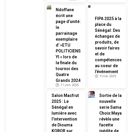
Ndoffane
écrit une
FIPA 2025 à la
page d’unité:
place du
le
Sénégal: Des
parrainage
échanges de
exemplaire
produits, de
d’ »ETU
savoir faires
POLITICIENS
et de
YI » lors de
compétences
la finale du
au coeur de
tournoi des
l’événement
Quatre
9 mai 2025
Grands 2024
11 juin 2025
Salon Macfrut
Sortie de la
2025 : Le
nouvelle
Sénégal en
serie Sama
lumière avec
Choix:Maya
l’intervention
révèle une
de Diouma
facette
KOBOR sur
inédite de