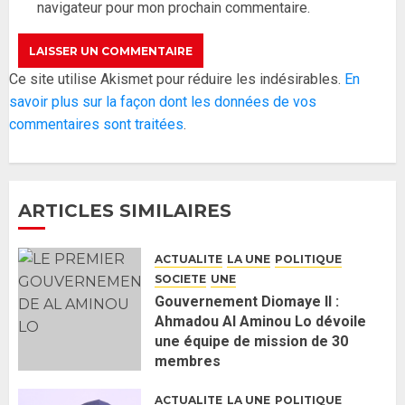
navigateur pour mon prochain commentaire.
26 MAI 2026
0
3
Réintégration de Sonko à
Ce site utilise Akismet pour réduire les indésirables.
En
l’Assemblée nationale : Adji
savoir plus sur la façon dont les données de vos
Mergane Kanouté défend la
commentaires sont traitées
.
majorité parlementaire
26 MAI 2026
0
4
ARTICLES SIMILAIRES
Guy Marius Sagna inquiet après la
nomination d’Al Aminou Lo : «
ACTUALITE
LA UNE
POLITIQUE
J’espère me tromper »
SOCIETE
UNE
26 MAI 2026
0
5
Gouvernement Diomaye II :
Ahmadou Al Aminou Lo dévoile
une équipe de mission de 30
Gouvernement Diomaye II :
membres
Ahmadou Al Aminou Lo dévoile
2 JUIN 2026
0
une équipe de mission de 30
ACTUALITE
LA UNE
POLITIQUE