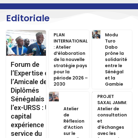
Editoriale
PLAN
Modu
INTERNATIONAL
Turo
: Atelier
Dabo
d’élaboration
prône la
de la nouvelle
solidarité
Forum de
stratégie pays
entre le
pour la
Sénégal
l’Expertise de
période 2026 –
et la
l’Amicale des
2030
Gambie
Diplômés
PROJET
Sénégalais de
SAXAL JAMM:
l’ex-URSS : Un
Atelier
Atelier de
de
consultation
capital
Réflexion
et
expérience au
d’Action
d’échanges
service du
sur le
avec les