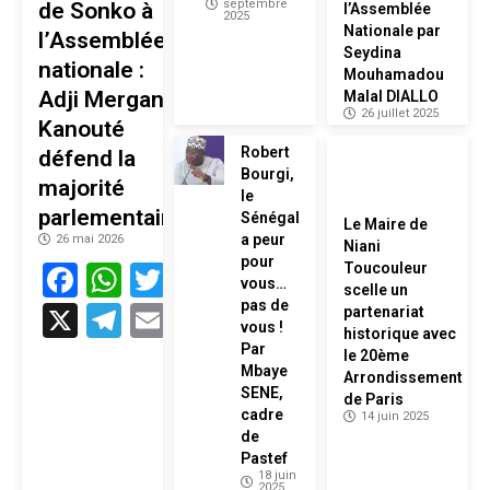
septembre
de Sonko à
l’Assemblée
2025
Nationale par
l’Assemblée
Seydina
nationale :
Mouhamadou
Adji Mergane
Malal DIALLO
26 juillet 2025
Kanouté
Robert
défend la
Bourgi,
majorité
le
parlementaire
Sénégal
Le Maire de
a peur
26 mai 2026
Niani
pour
Facebook
WhatsApp
Twitter
Toucouleur
vous…
scelle un
pas de
X
Telegram
Email
partenariat
vous !
historique avec
Par
le 20ème
Mbaye
Arrondissement
SENE,
de Paris
cadre
14 juin 2025
de
Pastef
18 juin
2025