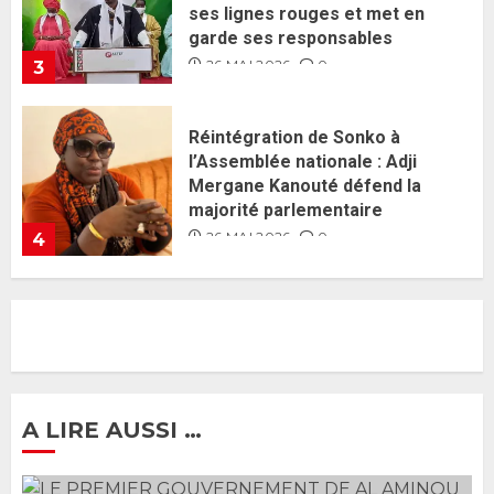
Mergane Kanouté défend la
majorité parlementaire
26 MAI 2026
0
4
Guy Marius Sagna inquiet après la
nomination d’Al Aminou Lo : «
J’espère me tromper »
26 MAI 2026
0
5
Gouvernement Diomaye II :
Ahmadou Al Aminou Lo dévoile
une équipe de mission de 30
membres
2 JUIN 2026
0
1
A LIRE AUSSI …
Ousmane Sonko rassure : «