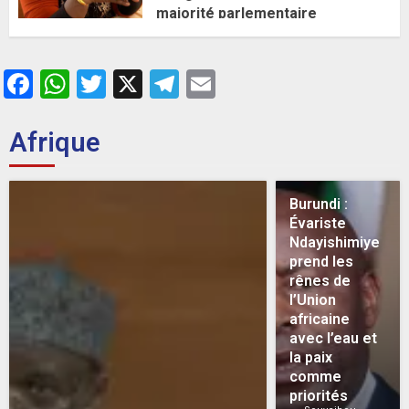
majorité parlementaire
26 MAI 2026
0
Facebook
WhatsApp
Twitter
X
Telegram
Email
Afrique
Burundi :
Évariste
Ndayishimiye
prend les
rênes de
l’Union
africaine
avec l’eau et
la paix
comme
priorités