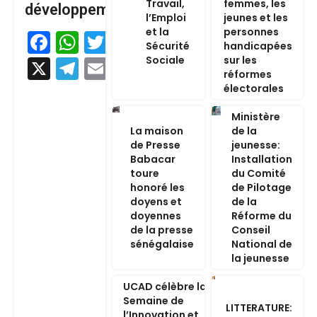
Travail,
femmes, les
développement
l’Emploi
jeunes et les
et la
personnes
Facebook
WhatsApp
Twitter
Sécurité
handicapées
Sociale
sur les
X
Telegram
Email
réformes
électorales
Ministère
La maison
de la
de Presse
jeunesse:
Babacar
Installation
toure
du Comité
honoré les
de Pilotage
doyens et
de la
doyennes
Réforme du
de la presse
Conseil
sénégalaise
National de
la jeunesse
UCAD célèbre la
Semaine de
LITTERATURE:
l’Innovation et