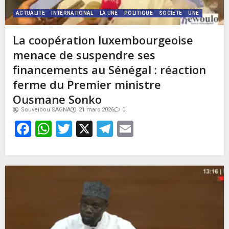
ACTUALITE
INTERNATIONAL
LA UNE
POLITIQUE
SOCIETE
UNE
La coopération luxembourgeoise
menace de suspendre ses
financements au Sénégal : réaction
ferme du Premier ministre
Ousmane Sonko
Souveibou SAGNA
21 mars 2026
0
Facebook
WhatsApp
Twitter
X
Telegram
Email