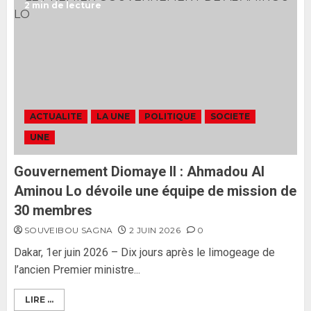
2 min de lecture
L’Assemblée nationale ne
censurera pas le gouvernement
tant qu’il n’y aura pas d’attaque
politique contre Pastef »
2
2 JUIN 2026
0
Formation du nouveau
gouvernement : PASTEF pose
ACTUALITE
LA UNE
POLITIQUE
SOCIETE
ses lignes rouges et met en
UNE
garde ses responsables
26 MAI 2026
0
3
Gouvernement Diomaye II : Ahmadou Al
Aminou Lo dévoile une équipe de mission de
30 membres
SOUVEIBOU SAGNA
2 JUIN 2026
0
Dakar, 1er juin 2026 – Dix jours après le limogeage de
l’ancien Premier ministre...
LIRE ...