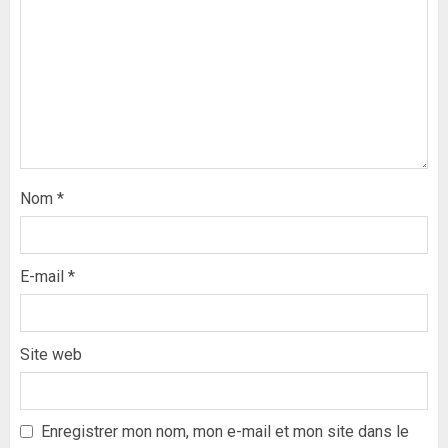
Nom
*
E-mail
*
Site web
Formation du nouveau
gouvernement : PASTEF pose
ses lignes rouges et met en
Enregistrer mon nom, mon e-mail et mon site dans le
garde ses responsables