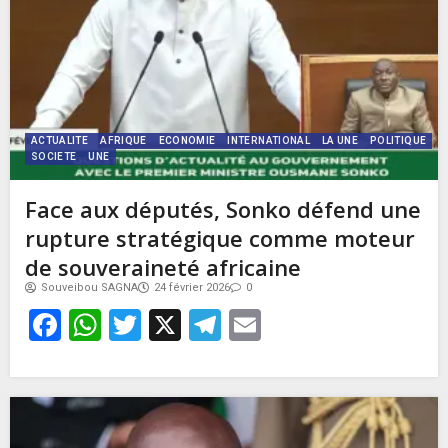
ACTUALITE
AFRIQUE
ECONOMIE
INTERNATIONAL
LA UNE
POLITIQUE
SOCIETE
UNE
Face aux députés, Sonko défend une
rupture stratégique comme moteur
de souveraineté africaine
Souveibou SAGNA
24 février 2026
0
Facebook
WhatsApp
Twitter
X
Telegram
Email