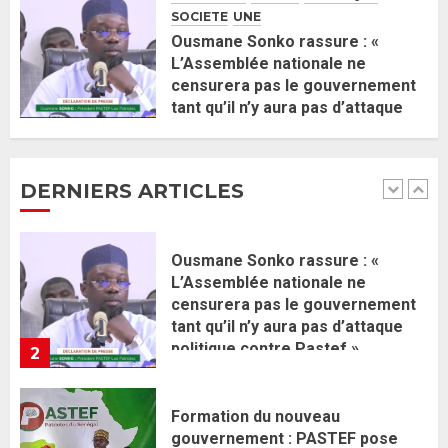
membres
SOCIETE
UNE
2 JUIN 2026
0
1
Ousmane Sonko rassure : «
L’Assemblée nationale ne
censurera pas le gouvernement
Ousmane Sonko rassure : «
tant qu’il n’y aura pas d’attaque
L’Assemblée nationale ne
politique contre Pastef »
censurera pas le gouvernement
2 JUIN 2026
0
tant qu’il n’y aura pas d’attaque
DERNIERS ARTICLES
politique contre Pastef »
2
2 JUIN 2026
0
Formation du nouveau
gouvernement : PASTEF pose
ses lignes rouges et met en
garde ses responsables
26 MAI 2026
0
3
Réintégration de Sonko à
l’Assemblée nationale : Adji