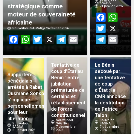
SAGNA
stratégique comme
21 janvier 2026
moteur de souveraineté
Face
Wh
africaine
Twitt
X
Souveibou SAGNA
24 février 2026
Facebook
WhatsApp
Twitter
X
Telegram
Email
Teleg
Em
Tentative de
Le Bénin
coup d’État au
secoué par
Supporters
Bénin : entre
une tentative
sénégalais
jubilation
de coup
arrêtés à Rabat :
prématurée de
d’État : le
Ousmane Sonko
certains et
CMR annonce
s’implique
rétablissement
la destitution
personnellement
de l’ordre
de Patrice
pour leur
constitutionnel
Talon
libération
Souveibou
Souveibou
Souveibou
SAGNA
SAGNA
SAGNA
7 décembre
7 décembre
21 janvier 2026
2025
2025