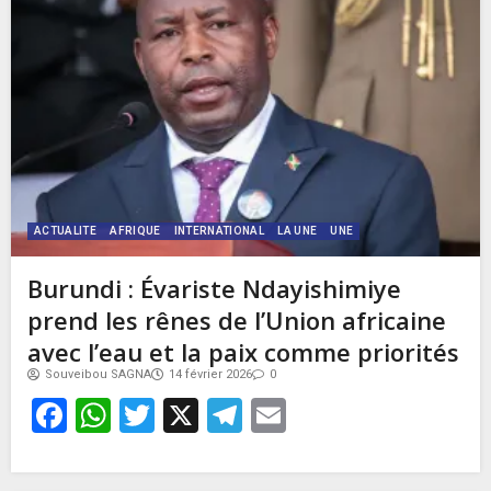
ACTUALITE
AFRIQUE
INTERNATIONAL
LA UNE
UNE
Burundi : Évariste Ndayishimiye
prend les rênes de l’Union africaine
avec l’eau et la paix comme priorités
Souveibou SAGNA
14 février 2026
0
Facebook
WhatsApp
Twitter
X
Telegram
Email