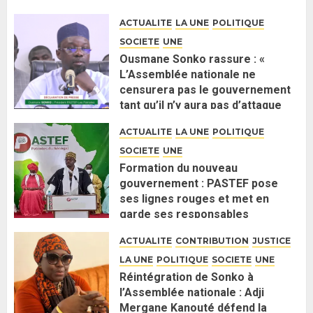
ACTUALITE
LA UNE
POLITIQUE
SOCIETE
UNE
Ousmane Sonko rassure : «
L’Assemblée nationale ne
censurera pas le gouvernement
tant qu’il n’y aura pas d’attaque
politique contre Pastef »
ACTUALITE
LA UNE
POLITIQUE
2 JUIN 2026
0
SOCIETE
UNE
Formation du nouveau
gouvernement : PASTEF pose
ses lignes rouges et met en
garde ses responsables
26 MAI 2026
0
ACTUALITE
CONTRIBUTION
JUSTICE
LA UNE
POLITIQUE
SOCIETE
UNE
Réintégration de Sonko à
l’Assemblée nationale : Adji
Mergane Kanouté défend la