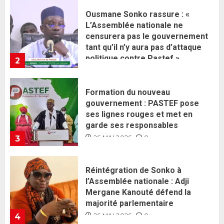
Formation du nouveau
gouvernement : PASTEF pose
ses lignes rouges et met en
garde ses responsables
26 MAI 2026
0
3
Réintégration de Sonko à
l’Assemblée nationale : Adji
Mergane Kanouté défend la
majorité parlementaire
26 MAI 2026
0
4
Guy Marius Sagna inquiet après la
nomination d’Al Aminou Lo : «
J’espère me tromper »
26 MAI 2026
0
5