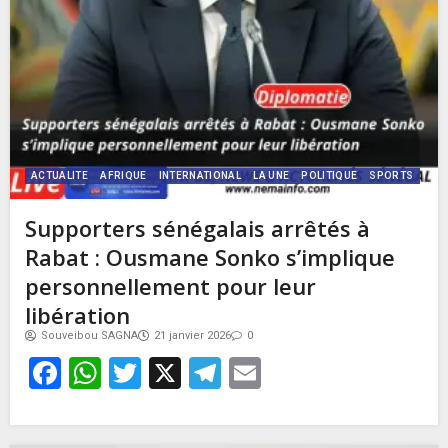
ACTUALITE
AFRIQUE
INTERNATIONAL
LA UNE
POLITIQUE
SPORTS
Supporters sénégalais arrêtés à
Rabat : Ousmane Sonko s’implique
personnellement pour leur
libération
Souveibou SAGNA
21 janvier 2026
0
Facebook
WhatsApp
Twitter
X
Telegram
Email