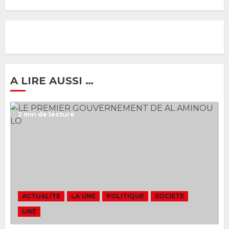
Gouvernement Diomaye II :
Ahmadou Al Aminou Lo dévoile
une équipe de mission de 30
membres
2 JUIN 2026
0
1
A LIRE AUSSI …
Ousmane Sonko rassure : «
2 min de lecture
L’Assemblée nationale ne
censurera pas le gouvernement
tant qu’il n’y aura pas d’attaque
politique contre Pastef »
2
2 JUIN 2026
0
Formation du nouveau
gouvernement : PASTEF pose
ACTUALITE
LA UNE
POLITIQUE
SOCIETE
ses lignes rouges et met en
UNE
garde ses responsables