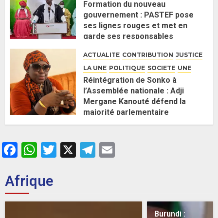
Formation du nouveau
gouvernement : PASTEF pose
ses lignes rouges et met en
garde ses responsables
26 MAI 2026
0
ACTUALITE
CONTRIBUTION
JUSTICE
LA UNE
POLITIQUE
SOCIETE
UNE
Réintégration de Sonko à
l’Assemblée nationale : Adji
Mergane Kanouté défend la
majorité parlementaire
26 MAI 2026
0
Facebook
WhatsApp
Twitter
X
Telegram
Email
Afrique
Burundi :