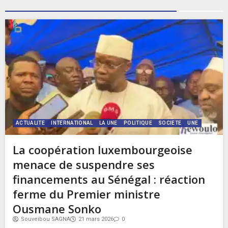
ACTUALITE
INTERNATIONAL
LA UNE
POLITIQUE
SOCIETE
UNE
La coopération luxembourgeoise
menace de suspendre ses
financements au Sénégal : réaction
ferme du Premier ministre
Ousmane Sonko
Souveibou SAGNA
21 mars 2026
0