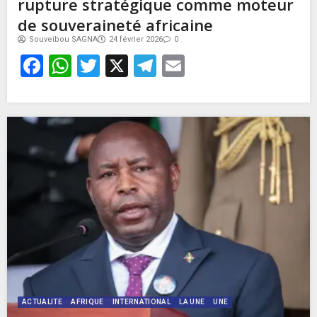
rupture stratégique comme moteur
de souveraineté africaine
Souveibou SAGNA
24 février 2026
0
Facebook
WhatsApp
Twitter
X
Telegram
Email
ACTUALITE
AFRIQUE
INTERNATIONAL
LA UNE
UNE