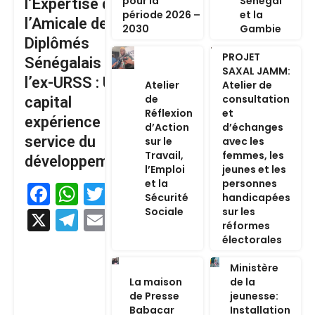
pour la
Sénégal
l’Expertise de
période 2026 –
et la
l’Amicale des
2030
Gambie
Diplômés
PROJET
Sénégalais de
SAXAL JAMM:
l’ex-URSS : Un
Atelier
Atelier de
de
consultation
capital
Réflexion
et
expérience au
d’Action
d’échanges
service du
sur le
avec les
Travail,
femmes, les
développement
l’Emploi
jeunes et les
et la
personnes
Facebook
WhatsApp
Twitter
Sécurité
handicapées
Sociale
sur les
X
Telegram
Email
réformes
électorales
Ministère
La maison
de la
de Presse
jeunesse:
Babacar
Installation