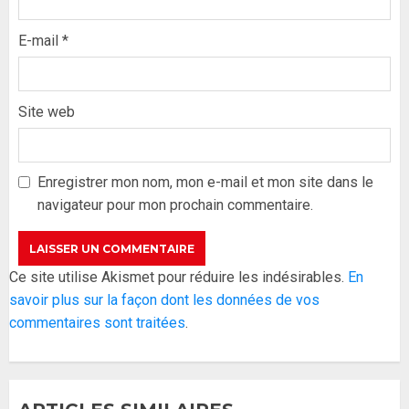
E-mail
*
Site web
Formation du nouveau
gouvernement : PASTEF pose
ses lignes rouges et met en
Enregistrer mon nom, mon e-mail et mon site dans le
garde ses responsables
navigateur pour mon prochain commentaire.
26 MAI 2026
0
3
Réintégration de Sonko à
Ce site utilise Akismet pour réduire les indésirables.
En
l’Assemblée nationale : Adji
savoir plus sur la façon dont les données de vos
Mergane Kanouté défend la
commentaires sont traitées
.
majorité parlementaire
26 MAI 2026
0
4