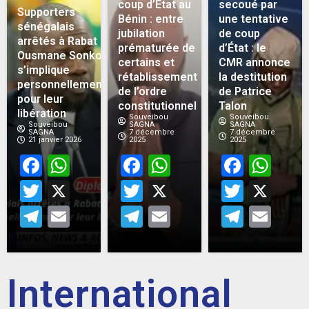
coup d’État au
secoué par
Supporters
Bénin : entre
une tentative
sénégalais
jubilation
de coup
arrêtés à Rabat :
prématurée de
d’État : le
Ousmane Sonko
certains et
CMR annonce
s’implique
rétablissement
la destitution
personnellement
de l’ordre
de Patrice
pour leur
constitutionnel
Talon
libération
Souveibou
Souveibou
Souveibou
SAGNA
SAGNA
SAGNA
7 décembre
7 décembre
21 janvier 2026
2025
2025
Facebook
WhatsApp
Facebook
WhatsApp
Face
Wh
Twitter
X
Twitter
X
Twitt
X
Telegram
Email
Telegram
Email
Teleg
Em
International