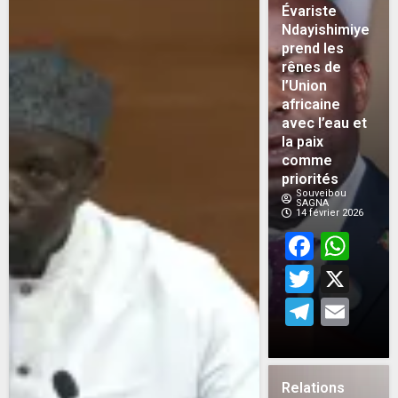
Évariste
Ndayishimiye
prend les
rênes de
l’Union
africaine
avec l’eau et
la paix
comme
priorités
Souveibou
SAGNA
14 février 2026
Face
Wh
Twitt
X
Teleg
Em
Relations