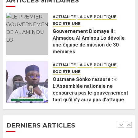
ARTICLES SIMILAIRES
Guy Marius Sagna inquiet après la
nomination d’Al Aminou Lo : «
ACTUALITE
LA UNE
POLITIQUE
J’espère me tromper »
SOCIETE
UNE
26 MAI 2026
0
5
Gouvernement Diomaye II :
Ahmadou Al Aminou Lo dévoile
une équipe de mission de 30
Gouvernement Diomaye II :
membres
Ahmadou Al Aminou Lo dévoile
2 JUIN 2026
0
une équipe de mission de 30
ACTUALITE
LA UNE
POLITIQUE
membres
SOCIETE
UNE
2 JUIN 2026
0
1
Ousmane Sonko rassure : «
L’Assemblée nationale ne
censurera pas le gouvernement
Ousmane Sonko rassure : «
tant qu’il n’y aura pas d’attaque
L’Assemblée nationale ne
politique contre Pastef »
censurera pas le gouvernement
2 JUIN 2026
0
tant qu’il n’y aura pas d’attaque
DERNIERS ARTICLES
politique contre Pastef »
2
2 JUIN 2026
0