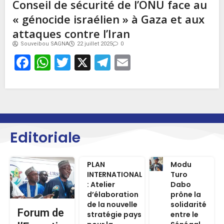
Conseil de sécurité de l’ONU face au
« génocide israélien » à Gaza et aux
attaques contre l’Iran
Souveibou SAGNA
22 juillet 2025
0
Facebook
WhatsApp
Twitter
X
Telegram
Email
Editoriale
PLAN
Modu
INTERNATIONAL
Turo
: Atelier
Dabo
d’élaboration
prône la
de la nouvelle
solidarité
Forum de
stratégie pays
entre le