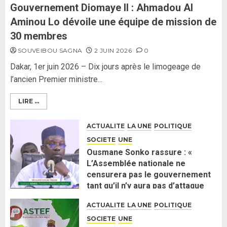
26 MAI 2026
0
3
Gouvernement Diomaye II : Ahmadou Al
Aminou Lo dévoile une équipe de mission de
30 membres
SOUVEIBOU SAGNA
2 JUIN 2026
0
Dakar, 1er juin 2026 – Dix jours après le limogeage de
l’ancien Premier ministre...
LIRE ...
ACTUALITE
LA UNE
POLITIQUE
SOCIETE
UNE
Ousmane Sonko rassure : «
L’Assemblée nationale ne
censurera pas le gouvernement
tant qu’il n’y aura pas d’attaque
politique contre Pastef »
ACTUALITE
LA UNE
POLITIQUE
2 JUIN 2026
0
SOCIETE
UNE