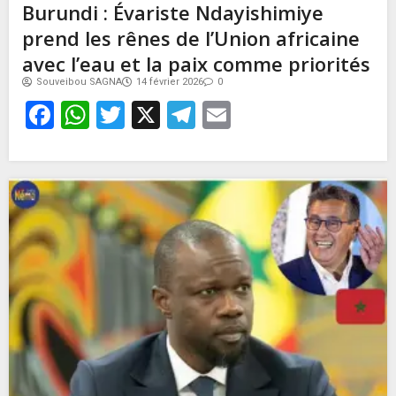
Burundi : Évariste Ndayishimiye
prend les rênes de l’Union africaine
avec l’eau et la paix comme priorités
Souveibou SAGNA
14 février 2026
0
Facebook
WhatsApp
Twitter
X
Telegram
Email