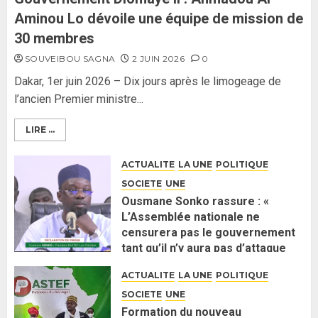
Aminou Lo dévoile une équipe de mission de
30 membres
SOUVEIBOU SAGNA
2 JUIN 2026
0
Dakar, 1er juin 2026 – Dix jours après le limogeage de
l’ancien Premier ministre...
LIRE ...
ACTUALITE
LA UNE
POLITIQUE
SOCIETE
UNE
Ousmane Sonko rassure : «
L’Assemblée nationale ne
censurera pas le gouvernement
tant qu’il n’y aura pas d’attaque
politique contre Pastef »
ACTUALITE
LA UNE
POLITIQUE
2 JUIN 2026
0
SOCIETE
UNE
Formation du nouveau