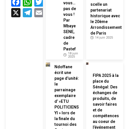
Facebook
WhatsApp
Twitter
vous…
scelle un
pas de
X
Telegram
Email
partenariat
vous !
historique avec
Par
le 20ème
Mbaye
Arrondissement
SENE,
de Paris
cadre
14 juin 2025
de
Pastef
18 juin
2025
Ndoffane
écrit une
FIPA 2025 à la
page d’unité:
place du
le
Sénégal: Des
parrainage
échanges de
exemplaire
produits, de
d’ »ETU
savoir faires
POLITICIENS
et de
YI » lors de
compétences
la finale du
au coeur de
tournoi des
l’événement