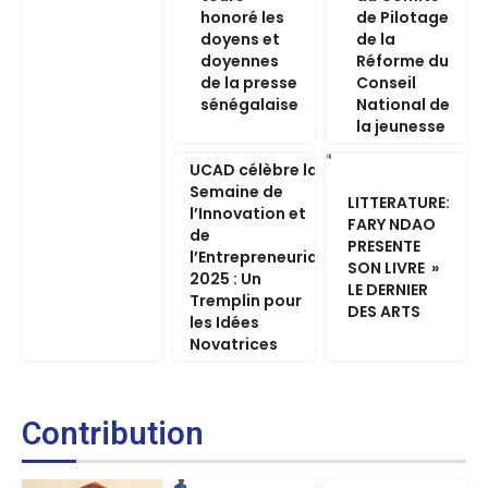
honoré les
de Pilotage
doyens et
de la
doyennes
Réforme du
de la presse
Conseil
sénégalaise
National de
la jeunesse
UCAD célèbre la
Semaine de
LITTERATURE:
l’Innovation et
FARY NDAO
de
PRESENTE
l’Entrepreneuriat
SON LIVRE »
2025 : Un
LE DERNIER
Tremplin pour
DES ARTS
les Idées
Novatrices
Contribution