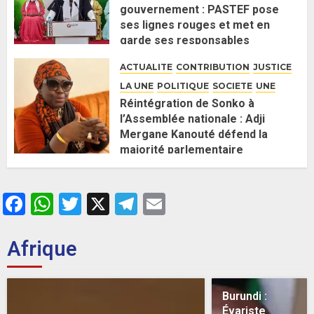
gouvernement : PASTEF pose
ses lignes rouges et met en
garde ses responsables
26 MAI 2026
0
ACTUALITE
CONTRIBUTION
JUSTICE
LA UNE
POLITIQUE
SOCIETE
UNE
Réintégration de Sonko à
l’Assemblée nationale : Adji
Mergane Kanouté défend la
majorité parlementaire
26 MAI 2026
0
Facebook
WhatsApp
Twitter
X
Telegram
Email
Afrique
Burundi :
Évariste