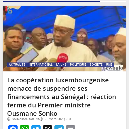
ACTUALITE
INTERNATIONAL
LA UNE
POLITIQUE
SOCIETE
UNE
La coopération luxembourgeoise
menace de suspendre ses
financements au Sénégal : réaction
ferme du Premier ministre
Ousmane Sonko
Souveibou SAGNA
21 mars 2026
0