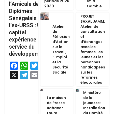
période 2026 –
et la
l’Amicale des
2030
Gambie
Diplômés
PROJET
Sénégalais de
SAXAL JAMM:
l’ex-URSS : Un
Atelier
Atelier de
de
consultation
capital
Réflexion
et
expérience au
d’Action
d’échanges
service du
sur le
avec les
Travail,
femmes, les
développement
l’Emploi
jeunes et les
et la
personnes
Facebook
WhatsApp
Twitter
Sécurité
handicapées
Sociale
sur les
X
Telegram
Email
réformes
électorales
Ministère
La maison
de la
de Presse
jeunesse:
Babacar
Installation
toure
du Comité