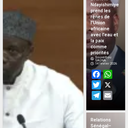
Ndayishimiye
prend les
rênes de
l’Union
africaine
avec l’eau et
la paix
comme
priorités
Souveibou
SAGNA
14 février 2026
Face
Wh
Twitt
X
Teleg
Em
Relations
Sénégal–