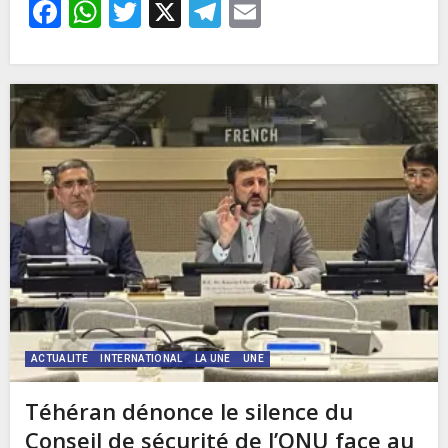
Facebook
WhatsApp
Twitter
X
Telegram
Email
ACTUALITE
INTERNATIONAL
LA UNE
UNE
Téhéran dénonce le silence du
Conseil de sécurité de l’ONU face au