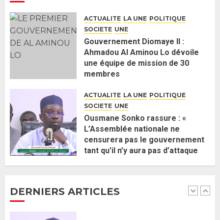
nomination d’Al Aminou Lo : «
ACTUALITE
LA UNE
POLITIQUE
J’espère me tromper »
SOCIETE
UNE
26 MAI 2026
0
5
Gouvernement Diomaye II :
Ahmadou Al Aminou Lo dévoile
une équipe de mission de 30
Gouvernement Diomaye II :
membres
Ahmadou Al Aminou Lo dévoile
2 JUIN 2026
0
une équipe de mission de 30
ACTUALITE
LA UNE
POLITIQUE
membres
SOCIETE
UNE
2 JUIN 2026
0
1
Ousmane Sonko rassure : «
L’Assemblée nationale ne
censurera pas le gouvernement
Ousmane Sonko rassure : «
tant qu’il n’y aura pas d’attaque
L’Assemblée nationale ne
politique contre Pastef »
censurera pas le gouvernement
2 JUIN 2026
0
tant qu’il n’y aura pas d’attaque
DERNIERS ARTICLES
politique contre Pastef »
2
2 JUIN 2026
0