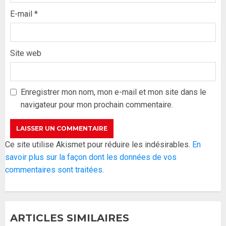
E-mail
*
Site web
Formation du nouveau
gouvernement : PASTEF pose
ses lignes rouges et met en
Enregistrer mon nom, mon e-mail et mon site dans le
garde ses responsables
navigateur pour mon prochain commentaire.
26 MAI 2026
0
3
Réintégration de Sonko à
Ce site utilise Akismet pour réduire les indésirables.
En
l’Assemblée nationale : Adji
savoir plus sur la façon dont les données de vos
Mergane Kanouté défend la
commentaires sont traitées
.
majorité parlementaire
26 MAI 2026
0
4
ARTICLES SIMILAIRES
Guy Marius Sagna inquiet après la