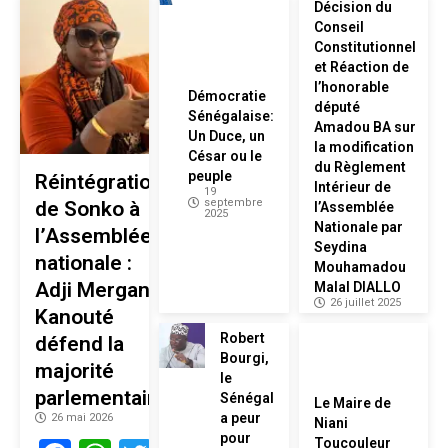
Décision du
Conseil
Constitutionnel
et Réaction de
l’honorable
Démocratie
député
Sénégalaise:
Amadou BA sur
Un Duce, un
la modification
César ou le
du Règlement
peuple
Réintégration
Intérieur de
19
septembre
de Sonko à
l’Assemblée
2025
Nationale par
l’Assemblée
Seydina
nationale :
Mouhamadou
Adji Mergane
Malal DIALLO
26 juillet 2025
Kanouté
Robert
défend la
Bourgi,
majorité
le
parlementaire
Sénégal
Le Maire de
a peur
26 mai 2026
Niani
pour
Toucouleur