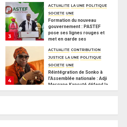
aura pas d’attaque politique
ACTUALITE
LA UNE
POLITIQUE
contre Pastef »
SOCIETE
UNE
2 JUIN 2026
0
Formation du nouveau
gouvernement : PASTEF
pose ses lignes rouges et
3
met en garde ses
responsables
ACTUALITE
CONTRIBUTION
26 MAI 2026
0
JUSTICE
LA UNE
POLITIQUE
SOCIETE
UNE
Réintégration de Sonko à
l’Assemblée nationale : Adji
4
Mergane Kanouté défend la
majorité parlementaire
ACTUALITE
LA UNE
POLITIQUE
26 MAI 2026
0
UNE
Guy Marius Sagna inquiet
après la nomination d’Al
Aminou Lo : « J’espère me
5