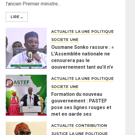
l’ancien Premier ministre...
3
met en garde ses
responsables
LIRE ...
26 MAI 2026
0
ACTUALITE
LA UNE
POLITIQUE
SOCIETE
UNE
Ousmane Sonko rassure : «
L’Assemblée nationale ne
censurera pas le
gouvernement tant qu’il n’y
aura pas d’attaque politique
ACTUALITE
LA UNE
POLITIQUE
contre Pastef »
SOCIETE
UNE
2 JUIN 2026
0
Formation du nouveau
gouvernement : PASTEF
pose ses lignes rouges et
met en garde ses
responsables
ACTUALITE
CONTRIBUTION
26 MAI 2026
0
JUSTICE
LA UNE
POLITIQUE