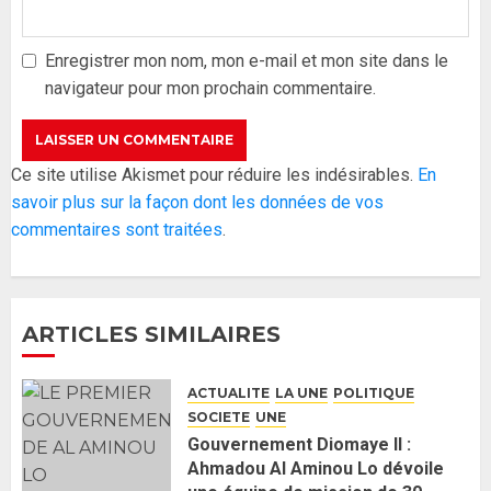
Formation du nouveau
gouvernement : PASTEF pose
ses lignes rouges et met en
Enregistrer mon nom, mon e-mail et mon site dans le
garde ses responsables
navigateur pour mon prochain commentaire.
26 MAI 2026
0
3
Réintégration de Sonko à
Ce site utilise Akismet pour réduire les indésirables.
En
l’Assemblée nationale : Adji
savoir plus sur la façon dont les données de vos
Mergane Kanouté défend la
commentaires sont traitées
.
majorité parlementaire
26 MAI 2026
0
4
ARTICLES SIMILAIRES
Guy Marius Sagna inquiet après la
nomination d’Al Aminou Lo : «
ACTUALITE
LA UNE
POLITIQUE
J’espère me tromper »
SOCIETE
UNE
26 MAI 2026
0
5
Gouvernement Diomaye II :
Ahmadou Al Aminou Lo dévoile