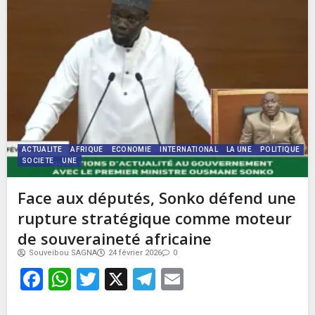
ACTUALITE
AFRIQUE
ECONOMIE
INTERNATIONAL
LA UNE
POLITIQUE
SOCIETE
UNE
Face aux députés, Sonko défend une
rupture stratégique comme moteur
de souveraineté africaine
Souveibou SAGNA
24 février 2026
0
Facebook
WhatsApp
Twitter
X
Telegram
Email