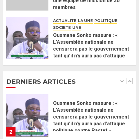
une équipe de mission de 30
Gouvernement Diomaye II :
membres
Ahmadou Al Aminou Lo dévoile
2 JUIN 2026
0
une équipe de mission de 30
ACTUALITE
LA UNE
POLITIQUE
membres
SOCIETE
UNE
2 JUIN 2026
0
1
Ousmane Sonko rassure : «
L’Assemblée nationale ne
censurera pas le gouvernement
Ousmane Sonko rassure : «
tant qu’il n’y aura pas d’attaque
L’Assemblée nationale ne
politique contre Pastef »
censurera pas le gouvernement
2 JUIN 2026
0
tant qu’il n’y aura pas d’attaque
DERNIERS ARTICLES
politique contre Pastef »
2
2 JUIN 2026
0
Formation du nouveau
gouvernement : PASTEF pose
ses lignes rouges et met en
garde ses responsables
26 MAI 2026
0
3