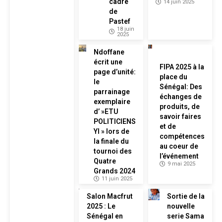
cadre
14 juin 2025
de
Pastef
18 juin
2025
Ndoffane
écrit une
FIPA 2025 à la
page d’unité:
place du
le
Sénégal: Des
parrainage
échanges de
exemplaire
produits, de
d’ »ETU
savoir faires
POLITICIENS
et de
YI » lors de
compétences
la finale du
au coeur de
tournoi des
l’événement
Quatre
9 mai 2025
Grands 2024
11 juin 2025
Salon Macfrut
Sortie de la
2025 : Le
nouvelle
Sénégal en
serie Sama