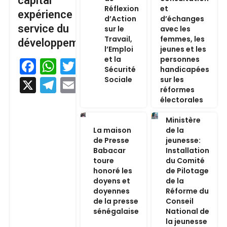
capital
Réflexion
et
expérience au
d’Action
d’échanges
service du
sur le
avec les
Travail,
femmes, les
développement
l’Emploi
jeunes et les
et la
personnes
Facebook
WhatsApp
Twitter
Sécurité
handicapées
Sociale
sur les
X
Telegram
Email
réformes
électorales
Ministère
La maison
de la
de Presse
jeunesse:
Babacar
Installation
toure
du Comité
honoré les
de Pilotage
doyens et
de la
doyennes
Réforme du
de la presse
Conseil
sénégalaise
National de
la jeunesse