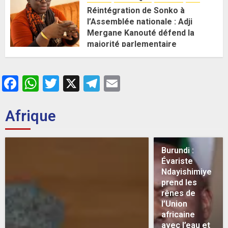
Réintégration de Sonko à
l’Assemblée nationale : Adji
Mergane Kanouté défend la
majorité parlementaire
26 MAI 2026
0
Facebook
WhatsApp
Twitter
X
Telegram
Email
Afrique
Burundi :
Évariste
Ndayishimiye
prend les
rênes de
l’Union
africaine
avec l’eau et