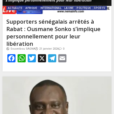
ACTUALITE
AFRIQUE
INTERNATIONAL
LA UNE
POLITIQUE
SPORTS
Supporters sénégalais arrêtés à
Rabat : Ousmane Sonko s’implique
personnellement pour leur
libération
Souveibou SAGNA
21 janvier 2026
0
Facebook
WhatsApp
Twitter
X
Telegram
Email