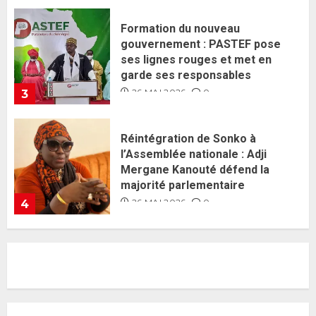
Réintégration de Sonko à
l’Assemblée nationale : Adji
Mergane Kanouté défend la
majorité parlementaire
26 MAI 2026
0
4
Guy Marius Sagna inquiet après la
nomination d’Al Aminou Lo : «
J’espère me tromper »
26 MAI 2026
0
5
Gouvernement Diomaye II :
Ahmadou Al Aminou Lo dévoile
une équipe de mission de 30
membres
2 JUIN 2026
0
1