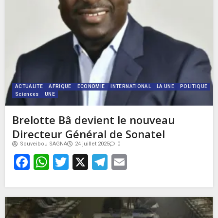
ACTUALITE
AFRIQUE
ECONOMIE
INTERNATIONAL
LA UNE
POLITIQUE
Sciences
UNE
Brelotte Bâ devient le nouveau
Directeur Général de Sonatel
Souveibou SAGNA
24 juillet 2025
0
Facebook
WhatsApp
Twitter
X
Telegram
Email