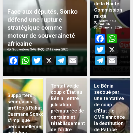
de la Haute
Commission
Face aux députés, Sonko
mixte
défend une rupture
Souveibou
SAGNA
stratégique comme
21 janvier 2026
moteur de souveraineté
Face
Wh
africaine
Twitt
X
Souveibou SAGNA
24 février 2026
Facebook
WhatsApp
Twitter
X
Telegram
Email
Teleg
Em
Tentative de
Le Bénin
coup d’État au
secoué par
Supporters
Bénin : entre
une tentative
sénégalais
jubilation
de coup
arrêtés à Rabat :
prématurée de
d’État : le
Ousmane Sonko
certains et
CMR annonce
s’implique
rétablissement
la destitution
personnellement
de l’ordre
de Patrice
pour leur