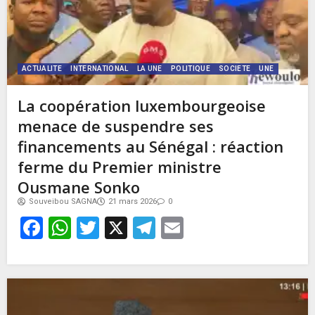
ACTUALITE
INTERNATIONAL
LA UNE
POLITIQUE
SOCIETE
UNE
La coopération luxembourgeoise
menace de suspendre ses
financements au Sénégal : réaction
ferme du Premier ministre
Ousmane Sonko
Souveibou SAGNA
21 mars 2026
0
Facebook
WhatsApp
Twitter
X
Telegram
Email