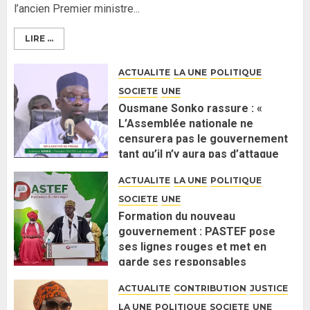
l’ancien Premier ministre...
LIRE ...
ACTUALITE
LA UNE
POLITIQUE
SOCIETE
UNE
Ousmane Sonko rassure : «
L’Assemblée nationale ne
censurera pas le gouvernement
tant qu’il n’y aura pas d’attaque
politique contre Pastef »
ACTUALITE
LA UNE
POLITIQUE
2 JUIN 2026
0
SOCIETE
UNE
Formation du nouveau
gouvernement : PASTEF pose
ses lignes rouges et met en
garde ses responsables
26 MAI 2026
0
ACTUALITE
CONTRIBUTION
JUSTICE
LA UNE
POLITIQUE
SOCIETE
UNE