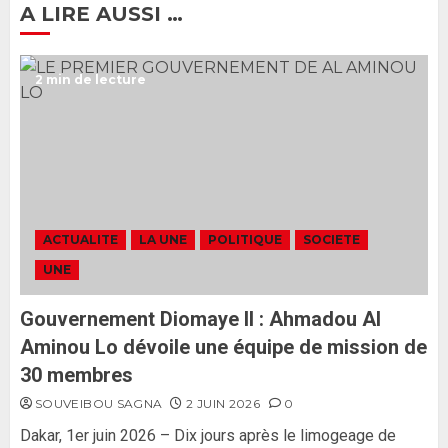
A LIRE AUSSI …
Ousmane Sonko rassure : «
2 min de lecture
L’Assemblée nationale ne
censurera pas le gouvernement
tant qu’il n’y aura pas d’attaque
politique contre Pastef »
2
2 JUIN 2026
0
Formation du nouveau
gouvernement : PASTEF pose
ACTUALITE
LA UNE
POLITIQUE
SOCIETE
ses lignes rouges et met en
UNE
garde ses responsables
26 MAI 2026
0
3
Gouvernement Diomaye II : Ahmadou Al
Aminou Lo dévoile une équipe de mission de
30 membres
SOUVEIBOU SAGNA
2 JUIN 2026
0
Dakar, 1er juin 2026 – Dix jours après le limogeage de