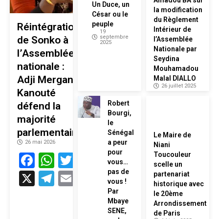
Un Duce, un
la modification
César ou le
du Règlement
peuple
Réintégration
Intérieur de
19
septembre
de Sonko à
l’Assemblée
2025
Nationale par
l’Assemblée
Seydina
nationale :
Mouhamadou
Adji Mergane
Malal DIALLO
26 juillet 2025
Kanouté
Robert
défend la
Bourgi,
majorité
le
parlementaire
Sénégal
Le Maire de
a peur
26 mai 2026
Niani
pour
Facebook
WhatsApp
Twitter
Toucouleur
vous…
scelle un
pas de
X
Telegram
Email
partenariat
vous !
historique avec
Par
le 20ème
Mbaye
Arrondissement
SENE,
de Paris