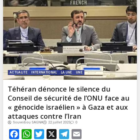
ACTUALITE
INTERNATIONAL
LA UNE
UNE
Téhéran dénonce le silence du
Conseil de sécurité de l’ONU face au
« génocide israélien » à Gaza et aux
attaques contre l’Iran
Souveibou SAGNA
22 juillet 2025
0
Facebook
WhatsApp
Twitter
X
Telegram
Email