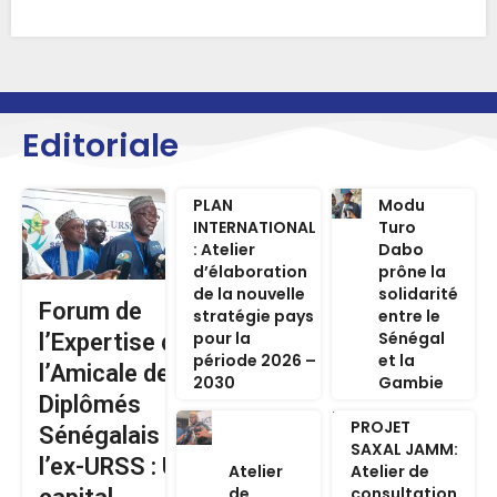
Editoriale
PLAN
Modu
INTERNATIONAL
Turo
: Atelier
Dabo
d’élaboration
prône la
de la nouvelle
solidarité
Forum de
stratégie pays
entre le
pour la
Sénégal
l’Expertise de
période 2026 –
et la
l’Amicale des
2030
Gambie
Diplômés
PROJET
Sénégalais de
SAXAL JAMM:
l’ex-URSS : Un
Atelier
Atelier de
de
consultation