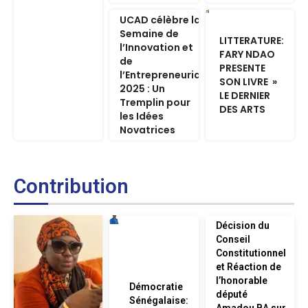
UCAD célèbre la
Semaine de
LITTERATURE:
l’Innovation et
FARY NDAO
de
PRESENTE
l’Entrepreneuriat
SON LIVRE »
2025 : Un
LE DERNIER
Tremplin pour
DES ARTS
les Idées
Novatrices
Contribution
Décision du
Conseil
Constitutionnel
et Réaction de
l’honorable
Démocratie
député
Sénégalaise:
Amadou BA sur