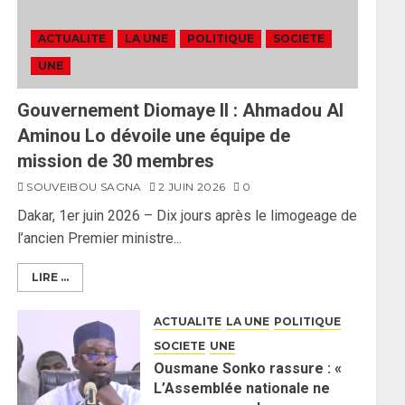
ACTUALITE
LA UNE
POLITIQUE
SOCIETE
UNE
Gouvernement Diomaye II : Ahmadou Al
Aminou Lo dévoile une équipe de
mission de 30 membres
SOUVEIBOU SAGNA
2 JUIN 2026
0
Dakar, 1er juin 2026 – Dix jours après le limogeage de
l’ancien Premier ministre...
LIRE ...
ACTUALITE
LA UNE
POLITIQUE
SOCIETE
UNE
Ousmane Sonko rassure : «
L’Assemblée nationale ne