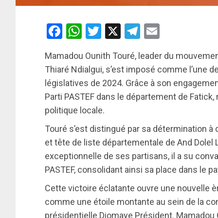
Facebook
WhatsApp
Twitter
X
Telegram
Email
Mamadou Ounith Touré, leader du mouvemen
Thiaré Ndialgui, s’est imposé comme l’une d
législatives de 2024. Grâce à son engagement s
Parti PASTEF dans le département de Fatick, 
politique locale.
Touré s’est distingué par sa détermination 
et tête de liste départementale de And Dolel L
exceptionnelle de ses partisans, il a su conv
PASTEF, consolidant ainsi sa place dans le pa
Cette victoire éclatante ouvre une nouvelle è
comme une étoile montante au sein de la con
présidentielle Diomaye Président. Mamadou O