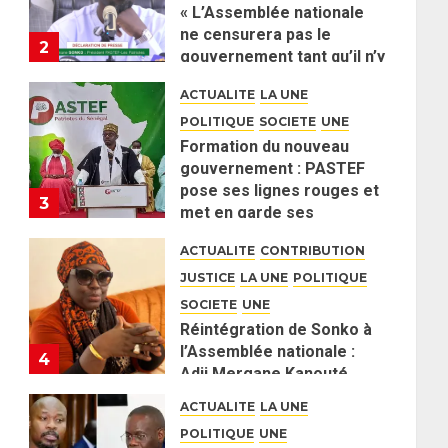
« L’Assemblée nationale
ne censurera pas le
2
gouvernement tant qu’il n’y
aura pas d’attaque
ACTUALITE
LA UNE
politique contre Pastef »
POLITIQUE
SOCIETE
UNE
2 JUIN 2026
0
Formation du nouveau
gouvernement : PASTEF
pose ses lignes rouges et
3
met en garde ses
responsables
ACTUALITE
CONTRIBUTION
26 MAI 2026
0
JUSTICE
LA UNE
POLITIQUE
SOCIETE
UNE
Réintégration de Sonko à
l’Assemblée nationale :
4
Adji Mergane Kanouté
défend la majorité
ACTUALITE
LA UNE
parlementaire
POLITIQUE
UNE
26 MAI 2026
0