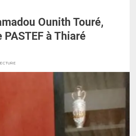
Mamadou Ounith Touré,
e PASTEF à Thiaré
 LECTURE