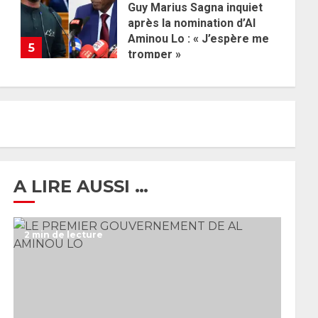
Guy Marius Sagna inquiet
après la nomination d’Al
Aminou Lo : « J’espère me
5
tromper »
26 MAI 2026
0
A LIRE AUSSI …
2 min de lecture