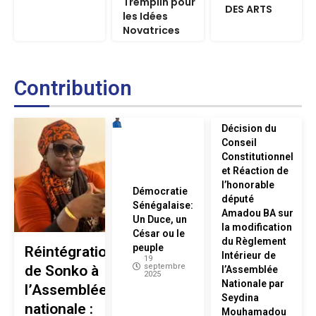
Tremplin pour
DES ARTS
les Idées
Novatrices
Contribution
Décision du
Conseil
Constitutionnel
et Réaction de
l’honorable
Démocratie
député
Sénégalaise:
Amadou BA sur
Un Duce, un
la modification
César ou le
du Règlement
peuple
Réintégration
Intérieur de
19
septembre
de Sonko à
l’Assemblée
2025
Nationale par
l’Assemblée
Seydina
nationale :
Mouhamadou