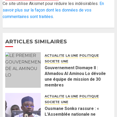
Réintégration de Sonko à
Ce site utilise Akismet pour réduire les indésirables.
En
l’Assemblée nationale : Adji
savoir plus sur la façon dont les données de vos
Mergane Kanouté défend la
commentaires sont traitées
.
majorité parlementaire
26 MAI 2026
0
4
ARTICLES SIMILAIRES
Guy Marius Sagna inquiet après la
nomination d’Al Aminou Lo : «
ACTUALITE
LA UNE
POLITIQUE
J’espère me tromper »
SOCIETE
UNE
26 MAI 2026
0
5
Gouvernement Diomaye II :
Ahmadou Al Aminou Lo dévoile
une équipe de mission de 30
Gouvernement Diomaye II :
membres
Ahmadou Al Aminou Lo dévoile
2 JUIN 2026
0
une équipe de mission de 30
ACTUALITE
LA UNE
POLITIQUE
membres
SOCIETE
UNE
2 JUIN 2026
0
1
Ousmane Sonko rassure : «
L’Assemblée nationale ne