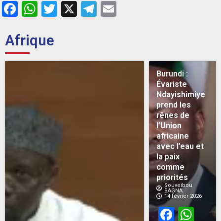
Facebook
WhatsApp
Twitter
X
Telegram
Email
Afrique
Burundi :
Évariste
Ndayishimiye
prend les
rênes de
l’Union
africaine
avec l’eau et
la paix
comme
priorités
Souveibou
SAGNA
14 février 2026
Face
Wh