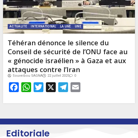
ACTUALITE
INTERNATIONAL
LA UNE
UNE
Téhéran dénonce le silence du
Conseil de sécurité de l’ONU face au
« génocide israélien » à Gaza et aux
attaques contre l’Iran
Souveibou SAGNA
22 juillet 2025
0
Facebook
WhatsApp
Twitter
X
Telegram
Email
Editoriale