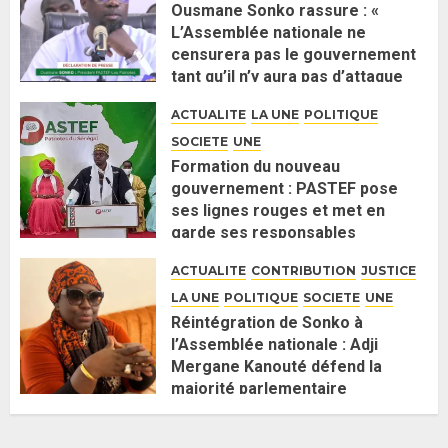
Ousmane Sonko rassure : «
L’Assemblée nationale ne
censurera pas le gouvernement
tant qu’il n’y aura pas d’attaque
politique contre Pastef »
ACTUALITE
LA UNE
POLITIQUE
2 JUIN 2026
0
SOCIETE
UNE
Formation du nouveau
gouvernement : PASTEF pose
ses lignes rouges et met en
garde ses responsables
26 MAI 2026
0
ACTUALITE
CONTRIBUTION
JUSTICE
LA UNE
POLITIQUE
SOCIETE
UNE
Réintégration de Sonko à
l’Assemblée nationale : Adji
Mergane Kanouté défend la
majorité parlementaire
26 MAI 2026
0