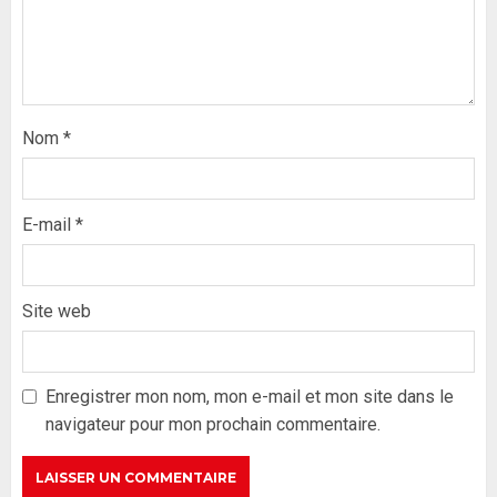
Nom
*
E-mail
*
Site web
Formation du nouveau
gouvernement : PASTEF pose
ses lignes rouges et met en
Enregistrer mon nom, mon e-mail et mon site dans le
garde ses responsables
navigateur pour mon prochain commentaire.
26 MAI 2026
0
3