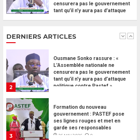
censurera pas le gouvernement
Ousmane Sonko rassure : «
tant qu’il n’y aura pas d’attaque
L’Assemblée nationale ne
politique contre Pastef »
censurera pas le gouvernement
2 JUIN 2026
0
tant qu’il n’y aura pas d’attaque
DERNIERS ARTICLES
politique contre Pastef »
2
2 JUIN 2026
0
Formation du nouveau
gouvernement : PASTEF pose
ses lignes rouges et met en
garde ses responsables
26 MAI 2026
0
3
Réintégration de Sonko à
l’Assemblée nationale : Adji
Mergane Kanouté défend la
majorité parlementaire
26 MAI 2026
0
4