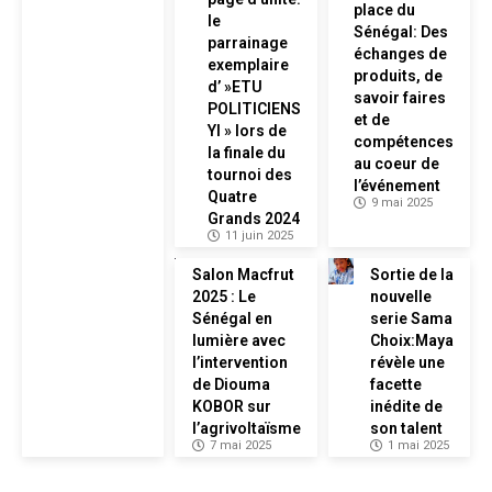
place du
le
Sénégal: Des
parrainage
échanges de
exemplaire
produits, de
d’ »ETU
savoir faires
POLITICIENS
et de
YI » lors de
compétences
la finale du
au coeur de
tournoi des
l’événement
Quatre
9 mai 2025
Grands 2024
11 juin 2025
Salon Macfrut
Sortie de la
2025 : Le
nouvelle
Sénégal en
serie Sama
lumière avec
Choix:Maya
l’intervention
révèle une
de Diouma
facette
KOBOR sur
inédite de
l’agrivoltaïsme
son talent
7 mai 2025
1 mai 2025