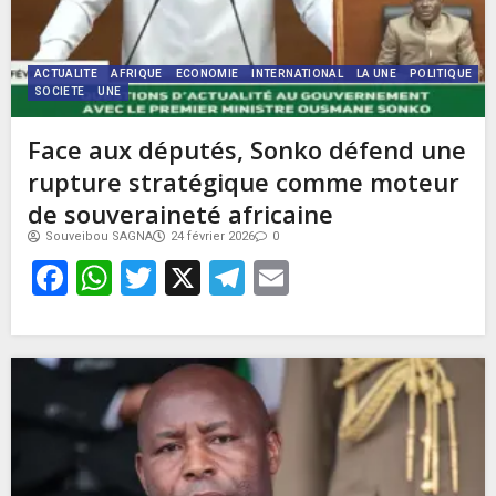
ACTUALITE
AFRIQUE
ECONOMIE
INTERNATIONAL
LA UNE
POLITIQUE
SOCIETE
UNE
Face aux députés, Sonko défend une
rupture stratégique comme moteur
de souveraineté africaine
Souveibou SAGNA
24 février 2026
0
Facebook
WhatsApp
Twitter
X
Telegram
Email