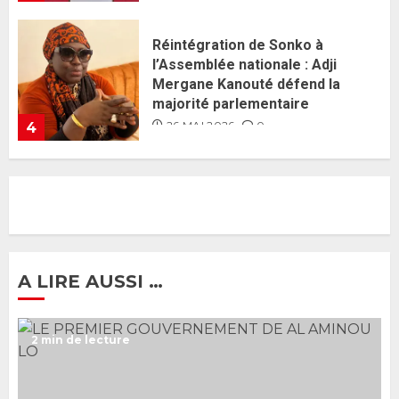
Guy Marius Sagna inquiet après la
nomination d’Al Aminou Lo : «
J’espère me tromper »
26 MAI 2026
0
5
Gouvernement Diomaye II :
Ahmadou Al Aminou Lo dévoile
une équipe de mission de 30
membres
2 JUIN 2026
0
1
A LIRE AUSSI …
Ousmane Sonko rassure : «
2 min de lecture
L’Assemblée nationale ne
censurera pas le gouvernement
tant qu’il n’y aura pas d’attaque