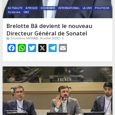
ACTUALITE
AFRIQUE
ECONOMIE
INTERNATIONAL
LA UNE
POLITIQUE
Sciences
UNE
Brelotte Bâ devient le nouveau
Directeur Général de Sonatel
Souveibou SAGNA
24 juillet 2025
0
Facebook
WhatsApp
Twitter
X
Telegram
Email