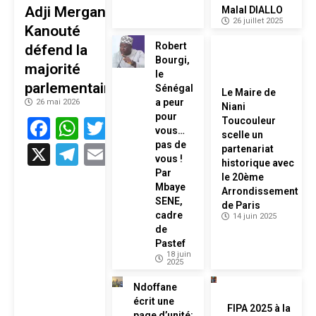
Adji Mergane
Malal DIALLO
26 juillet 2025
Kanouté
Robert
défend la
Bourgi,
majorité
le
parlementaire
Sénégal
Le Maire de
a peur
26 mai 2026
Niani
pour
Facebook
WhatsApp
Twitter
Toucouleur
vous…
scelle un
pas de
X
Telegram
Email
partenariat
vous !
historique avec
Par
le 20ème
Mbaye
Arrondissement
SENE,
de Paris
cadre
14 juin 2025
de
Pastef
18 juin
2025
Ndoffane
écrit une
FIPA 2025 à la
page d’unité: