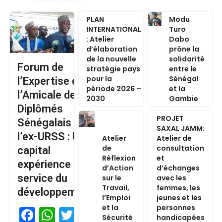
PLAN
Modu
INTERNATIONAL
Turo
: Atelier
Dabo
d’élaboration
prône la
de la nouvelle
solidarité
Forum de
stratégie pays
entre le
pour la
Sénégal
l’Expertise de
période 2026 –
et la
l’Amicale des
2030
Gambie
Diplômés
PROJET
Sénégalais de
SAXAL JAMM:
l’ex-URSS : Un
Atelier
Atelier de
de
consultation
capital
Réflexion
et
expérience au
d’Action
d’échanges
service du
sur le
avec les
Travail,
femmes, les
développement
l’Emploi
jeunes et les
et la
personnes
Facebook
WhatsApp
Twitter
Sécurité
handicapées