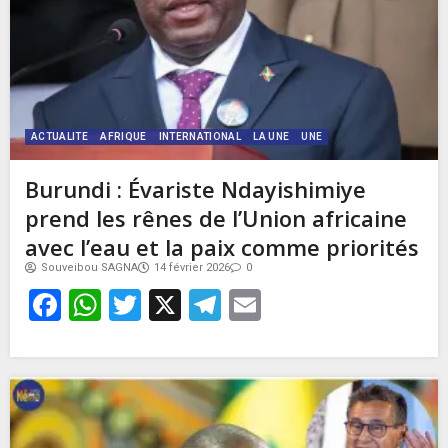
ACTUALITE
AFRIQUE
INTERNATIONAL
LA UNE
UNE
Burundi : Évariste Ndayishimiye
prend les rênes de l’Union africaine
avec l’eau et la paix comme priorités
Souveibou SAGNA
14 février 2026
0
Facebook
WhatsApp
Twitter
X
Telegram
Email