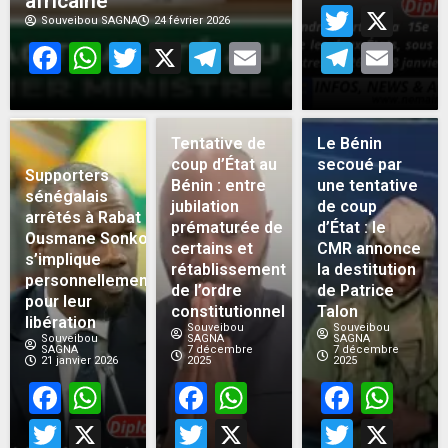
africaine
Twitt
X
Souveibou SAGNA
24 février 2026
Facebook
WhatsApp
Twitter
X
Telegram
Email
Teleg
Em
Tentative de
Le Bénin
coup d’État au
secoué par
Supporters
Bénin : entre
une tentative
sénégalais
jubilation
de coup
arrêtés à Rabat :
prématurée de
d’État : le
Ousmane Sonko
certains et
CMR annonce
s’implique
rétablissement
la destitution
personnellement
de l’ordre
de Patrice
pour leur
constitutionnel
Talon
libération
Souveibou
Souveibou
Souveibou
SAGNA
SAGNA
SAGNA
7 décembre
7 décembre
21 janvier 2026
2025
2025
Facebook
WhatsApp
Facebook
WhatsApp
Face
Wh
Twitter
X
Twitter
X
Twitt
X