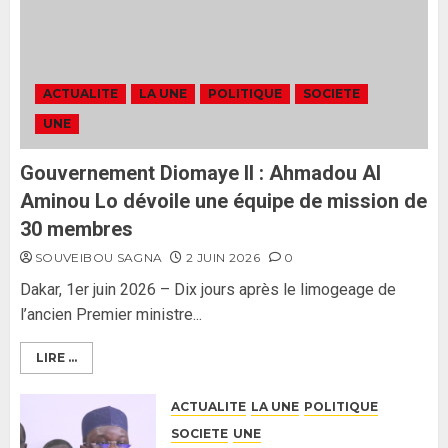
politique contre Pastef »
2
2 JUIN 2026
0
Formation du nouveau
gouvernement : PASTEF pose
ACTUALITE
LA UNE
POLITIQUE
SOCIETE
ses lignes rouges et met en
UNE
garde ses responsables
26 MAI 2026
0
3
Gouvernement Diomaye II : Ahmadou Al
Aminou Lo dévoile une équipe de mission de
30 membres
SOUVEIBOU SAGNA
2 JUIN 2026
0
Dakar, 1er juin 2026 – Dix jours après le limogeage de
l’ancien Premier ministre...
LIRE ...
ACTUALITE
LA UNE
POLITIQUE
SOCIETE
UNE