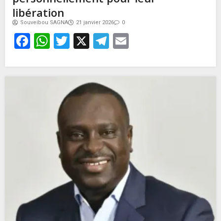
libération
Souveibou SAGNA
21 janvier 2026
0
Facebook
WhatsApp
Twitter
X
Telegram
Email