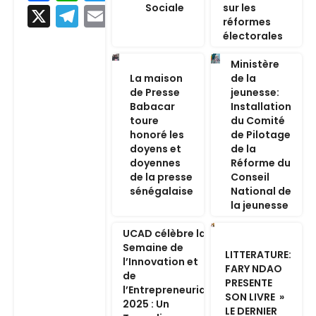
Sociale
sur les
X
Telegram
Email
réformes
électorales
Ministère
La maison
de la
de Presse
jeunesse:
Babacar
Installation
toure
du Comité
honoré les
de Pilotage
doyens et
de la
doyennes
Réforme du
de la presse
Conseil
sénégalaise
National de
la jeunesse
UCAD célèbre la
Semaine de
LITTERATURE:
l’Innovation et
FARY NDAO
de
PRESENTE
l’Entrepreneuriat
SON LIVRE »
2025 : Un
LE DERNIER