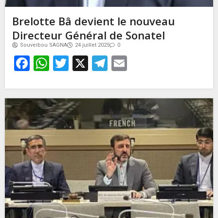
Brelotte Bâ devient le nouveau
Directeur Général de Sonatel
Souveibou SAGNA
24 juillet 2025
0
Facebook
WhatsApp
Twitter
X
Telegram
Email