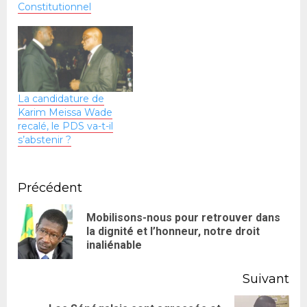
Constitutionnel
totalitaire et le pire
spoliateur que le Sénégal
n’ait jamais connu. Après
12 ans à la tête du pays,
gouvernant avec une
dictature…
La candidature de
Karim Meissa Wade
recalé, le PDS va-t-il
s’abstenir ?
Précédent
Mobilisons-nous pour retrouver dans
la dignité et l’honneur, notre droit
inaliénable
Suivant