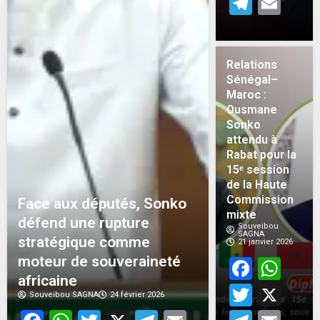
Teleg
Em
Relations
Sénégal–
Maroc :
Ousmane
Sonko
attendu à
Rabat pour la
15ᵉ session
de la Haute
Commission
Face aux députés, Sonko
mixte
défend une rupture
Souveibou
SAGNA
stratégique comme
21 janvier 2026
moteur de souveraineté
Face
Wh
africaine
Twitt
X
Souveibou SAGNA
24 février 2026