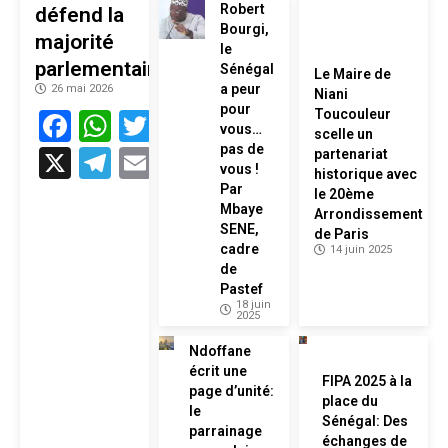
Robert
défend la
Bourgi,
majorité
le
parlementaire
Sénégal
Le Maire de
a peur
26 mai 2026
Niani
pour
Facebook
WhatsApp
Twitter
Toucouleur
vous…
scelle un
pas de
X
Telegram
Email
partenariat
vous !
historique avec
Par
le 20ème
Mbaye
Arrondissement
SENE,
de Paris
cadre
14 juin 2025
de
Pastef
18 juin
2025
Ndoffane
écrit une
FIPA 2025 à la
page d’unité:
place du
le
Sénégal: Des
parrainage
échanges de