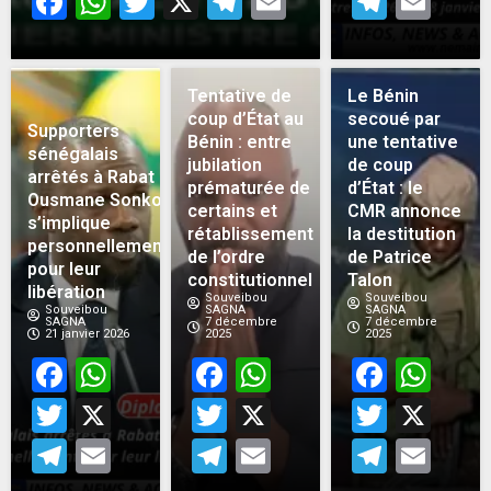
Facebook
WhatsApp
Twitter
X
Telegram
Email
Teleg
Em
Tentative de
Le Bénin
coup d’État au
secoué par
Supporters
Bénin : entre
une tentative
sénégalais
jubilation
de coup
arrêtés à Rabat :
prématurée de
d’État : le
Ousmane Sonko
certains et
CMR annonce
s’implique
rétablissement
la destitution
personnellement
de l’ordre
de Patrice
pour leur
constitutionnel
Talon
libération
Souveibou
Souveibou
Souveibou
SAGNA
SAGNA
SAGNA
7 décembre
7 décembre
21 janvier 2026
2025
2025
Facebook
WhatsApp
Facebook
WhatsApp
Face
Wh
Twitter
X
Twitter
X
Twitt
X
Telegram
Email
Telegram
Email
Teleg
Em