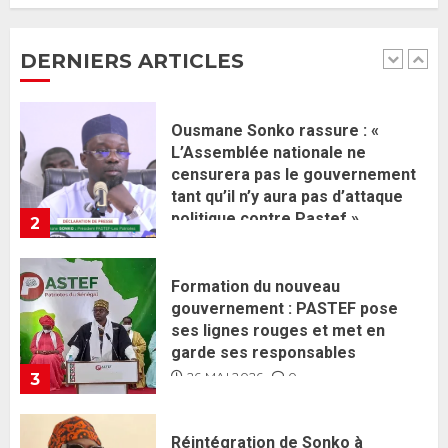
censurera pas le gouvernement
2 JUIN 2026
0
tant qu’il n’y aura pas d’attaque
DERNIERS ARTICLES
politique contre Pastef »
2
2 JUIN 2026
0
Formation du nouveau
gouvernement : PASTEF pose
ses lignes rouges et met en
garde ses responsables
26 MAI 2026
0
3
Réintégration de Sonko à
l’Assemblée nationale : Adji
Mergane Kanouté défend la
majorité parlementaire
26 MAI 2026
0
4