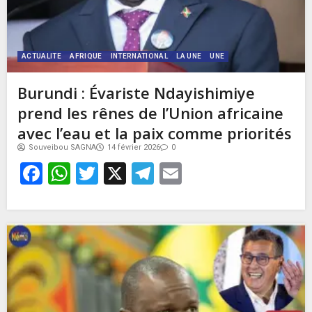
ACTUALITE
AFRIQUE
INTERNATIONAL
LA UNE
UNE
Burundi : Évariste Ndayishimiye
prend les rênes de l’Union africaine
avec l’eau et la paix comme priorités
Souveibou SAGNA
14 février 2026
0
Facebook
WhatsApp
Twitter
X
Telegram
Email