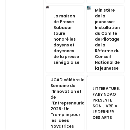
Ministère
La maison
de la
de Presse
jeunesse:
Babacar
Installation
toure
du Comité
honoré les
de Pilotage
doyens et
de la
doyennes
Réforme du
de la presse
Conseil
sénégalaise
National de
la jeunesse
UCAD célèbre la
Semaine de
LITTERATURE:
l’Innovation et
FARY NDAO
de
PRESENTE
l’Entrepreneuriat
SON LIVRE »
2025 : Un
LE DERNIER
Tremplin pour
DES ARTS
les Idées
Novatrices