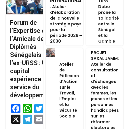
INTERNATIONAL
Turo
: Atelier
Dabo
d’élaboration
prône la
de la nouvelle
solidarité
Forum de
stratégie pays
entre le
pour la
Sénégal
l’Expertise de
période 2026 –
et la
l’Amicale des
2030
Gambie
Diplômés
PROJET
Sénégalais de
SAXAL JAMM:
l’ex-URSS : Un
Atelier
Atelier de
de
consultation
capital
Réflexion
et
expérience au
d’Action
d’échanges
service du
sur le
avec les
Travail,
femmes, les
développement
l’Emploi
jeunes et les
et la
personnes
Facebook
WhatsApp
Twitter
Sécurité
handicapées
Sociale
sur les
X
Telegram
Email
réformes
électorales