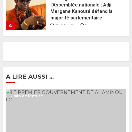
Guy Marius Sagna inquiet après la
nomination d’Al Aminou Lo : «
J’espère me tromper »
26 MAI 2026
0
5
Gouvernement Diomaye II :
Ahmadou Al Aminou Lo dévoile
une équipe de mission de 30
membres
2 JUIN 2026
0
1
A LIRE AUSSI …
Ousmane Sonko rassure : «
2 min de lecture
L’Assemblée nationale ne
censurera pas le gouvernement
tant qu’il n’y aura pas d’attaque
politique contre Pastef »
2
2 JUIN 2026
0