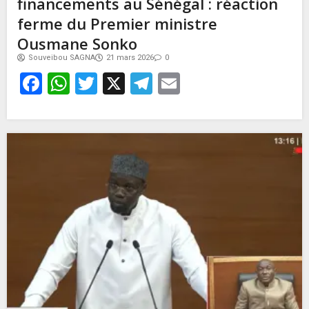
financements au Sénégal : réaction
ferme du Premier ministre
Ousmane Sonko
Souveibou SAGNA
21 mars 2026
0
Facebook
WhatsApp
Twitter
X
Telegram
Email