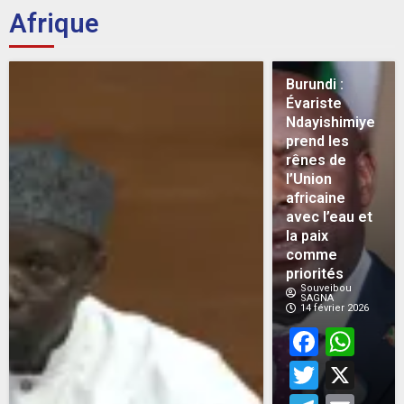
Afrique
Burundi :
Évariste
Ndayishimiye
prend les
rênes de
l’Union
africaine
avec l’eau et
la paix
comme
priorités
Souveibou
SAGNA
14 février 2026
Face
Wh
Twitt
X