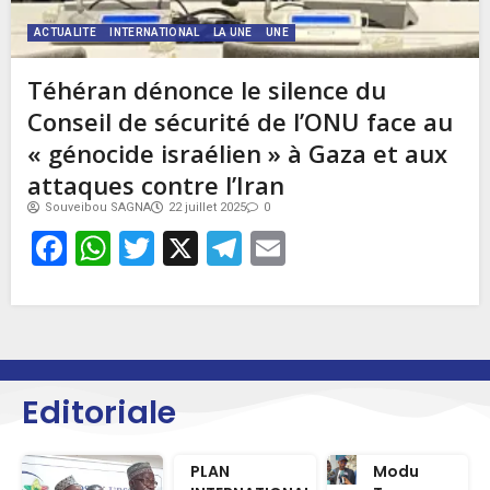
ACTUALITE
INTERNATIONAL
LA UNE
UNE
Téhéran dénonce le silence du
Conseil de sécurité de l’ONU face au
« génocide israélien » à Gaza et aux
attaques contre l’Iran
Souveibou SAGNA
22 juillet 2025
0
Facebook
WhatsApp
Twitter
X
Telegram
Email
Editoriale
PLAN
Modu