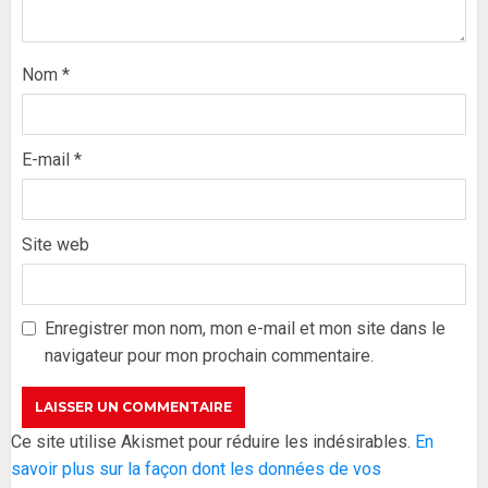
Nom
*
E-mail
*
Site web
Formation du nouveau
gouvernement : PASTEF pose
ses lignes rouges et met en
Enregistrer mon nom, mon e-mail et mon site dans le
garde ses responsables
navigateur pour mon prochain commentaire.
26 MAI 2026
0
3
Réintégration de Sonko à
Ce site utilise Akismet pour réduire les indésirables.
En
l’Assemblée nationale : Adji
savoir plus sur la façon dont les données de vos
Mergane Kanouté défend la