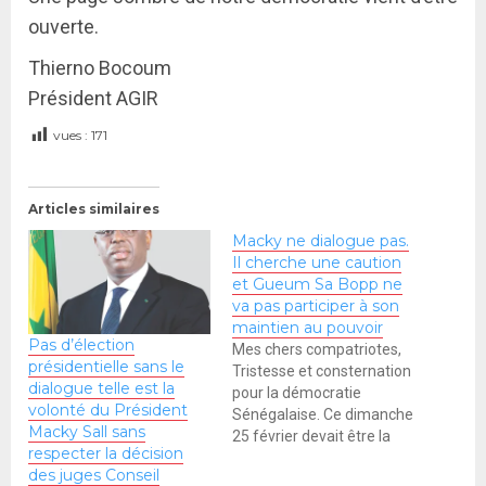
ouverte.
Thierno Bocoum
Président AGIR
vues :
171
Articles similaires
Macky ne dialogue pas.
Il cherche une caution
et Gueum Sa Bopp ne
va pas participer à son
maintien au pouvoir
Pas d’élection
Mes chers compatriotes,
présidentielle sans le
Tristesse et consternation
dialogue telle est la
pour la démocratie
volonté du Président
Sénégalaise. Ce dimanche
Macky Sall sans
25 février devait être la
respecter la décision
date historique pour en
des juges Conseil
finir avec le régime le plus