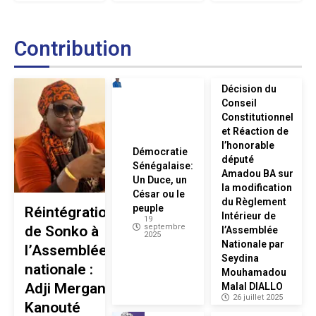
Contribution
Décision du
Conseil
Constitutionnel
et Réaction de
l’honorable
Démocratie
député
Sénégalaise:
Amadou BA sur
Un Duce, un
la modification
César ou le
du Règlement
peuple
Réintégration
Intérieur de
19
septembre
de Sonko à
l’Assemblée
2025
Nationale par
l’Assemblée
Seydina
nationale :
Mouhamadou
Adji Mergane
Malal DIALLO
26 juillet 2025
Kanouté