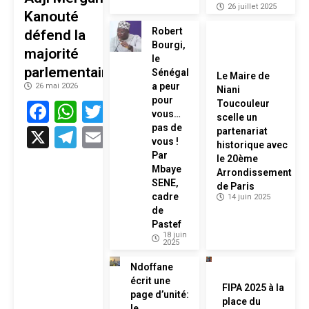
26 juillet 2025
Kanouté
Robert
défend la
Bourgi,
majorité
le
parlementaire
Sénégal
Le Maire de
a peur
26 mai 2026
Niani
pour
Facebook
WhatsApp
Twitter
Toucouleur
vous…
scelle un
pas de
X
Telegram
Email
partenariat
vous !
historique avec
Par
le 20ème
Mbaye
Arrondissement
SENE,
de Paris
cadre
14 juin 2025
de
Pastef
18 juin
2025
Ndoffane
écrit une
FIPA 2025 à la
page d’unité:
place du
le