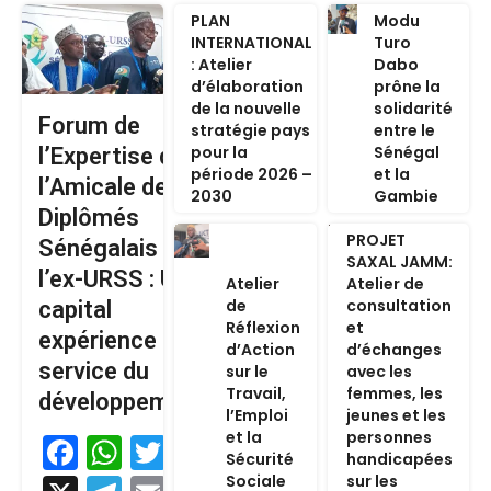
PLAN
Modu
INTERNATIONAL
Turo
: Atelier
Dabo
d’élaboration
prône la
de la nouvelle
solidarité
Forum de
stratégie pays
entre le
pour la
Sénégal
l’Expertise de
période 2026 –
et la
l’Amicale des
2030
Gambie
Diplômés
PROJET
Sénégalais de
SAXAL JAMM:
l’ex-URSS : Un
Atelier
Atelier de
de
consultation
capital
Réflexion
et
expérience au
d’Action
d’échanges
service du
sur le
avec les
Travail,
femmes, les
développement
l’Emploi
jeunes et les
et la
personnes
Facebook
WhatsApp
Twitter
Sécurité
handicapées
Sociale
sur les