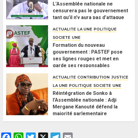
L’Assemblée nationale ne
censurera pas le gouvernement
tant qu’il n’y aura pas d’attaque
politique contre Pastef »
ACTUALITE
LA UNE
POLITIQUE
2 JUIN 2026
0
SOCIETE
UNE
Formation du nouveau
gouvernement : PASTEF pose
ses lignes rouges et met en
garde ses responsables
26 MAI 2026
0
ACTUALITE
CONTRIBUTION
JUSTICE
LA UNE
POLITIQUE
SOCIETE
UNE
Réintégration de Sonko à
l’Assemblée nationale : Adji
Mergane Kanouté défend la
majorité parlementaire
26 MAI 2026
0
Facebook
WhatsApp
Twitter
X
Telegram
Email