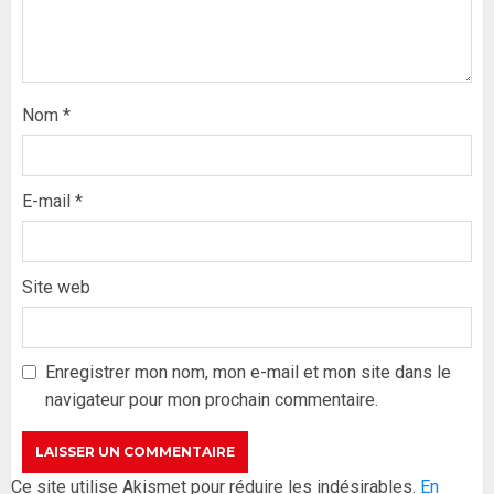
Nom
*
E-mail
*
Site web
Formation du nouveau
gouvernement : PASTEF pose
ses lignes rouges et met en
Enregistrer mon nom, mon e-mail et mon site dans le
garde ses responsables
navigateur pour mon prochain commentaire.
26 MAI 2026
0
3
Réintégration de Sonko à
Ce site utilise Akismet pour réduire les indésirables.
En