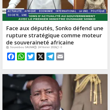
ACTUALITE
AFRIQUE
ECONOMIE
INTERNATIONAL
LA UNE
POLITIQUE
SOCIETE
UNE
Face aux députés, Sonko défend une
rupture stratégique comme moteur
de souveraineté africaine
Souveibou SAGNA
24 février 2026
0
Facebook
WhatsApp
Twitter
X
Telegram
Email