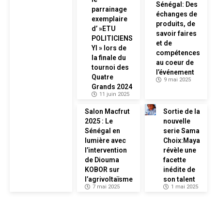
Sénégal: Des
parrainage
échanges de
exemplaire
produits, de
d’ »ETU
savoir faires
POLITICIENS
et de
YI » lors de
compétences
la finale du
au coeur de
tournoi des
l’événement
Quatre
9 mai 2025
Grands 2024
11 juin 2025
Salon Macfrut
Sortie de la
2025 : Le
nouvelle
Sénégal en
serie Sama
lumière avec
Choix:Maya
l’intervention
révèle une
de Diouma
facette
KOBOR sur
inédite de
l’agrivoltaïsme
son talent
7 mai 2025
1 mai 2025