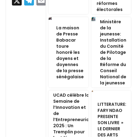
X
Telegram
Email
réformes
électorales
Ministère
La maison
de la
de Presse
jeunesse:
Babacar
Installation
toure
du Comité
honoré les
de Pilotage
doyens et
de la
doyennes
Réforme du
de la presse
Conseil
sénégalaise
National de
la jeunesse
UCAD célèbre la
Semaine de
LITTERATURE:
l’Innovation et
FARY NDAO
de
PRESENTE
l’Entrepreneuriat
SON LIVRE »
2025 : Un
LE DERNIER
Tremplin pour
DES ARTS