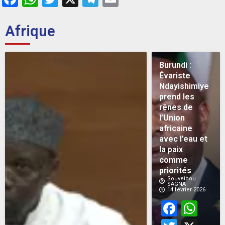
Afrique
Burundi :
Évariste
Ndayishimiye
prend les
rênes de
l’Union
africaine
avec l’eau et
la paix
comme
priorités
Souveibou
SAGNA
14 février 2026
Face
Wh