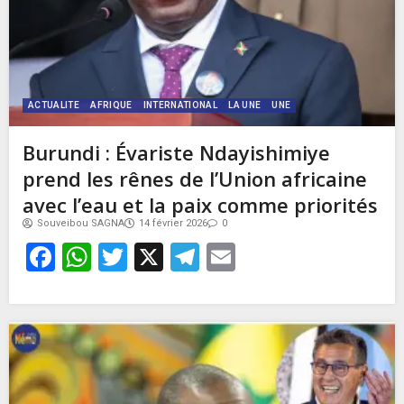
ACTUALITE
AFRIQUE
INTERNATIONAL
LA UNE
UNE
Burundi : Évariste Ndayishimiye
prend les rênes de l’Union africaine
avec l’eau et la paix comme priorités
Souveibou SAGNA
14 février 2026
0
Facebook
WhatsApp
Twitter
X
Telegram
Email