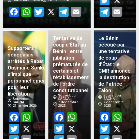
Twitt
X
Souveibou SAGNA
24 février 2026
Facebook
WhatsApp
Twitter
X
Telegram
Email
Teleg
Em
Tentative de
Le Bénin
coup d’État au
secoué par
Supporters
Bénin : entre
une tentative
sénégalais
jubilation
de coup
arrêtés à Rabat :
prématurée de
d’État : le
Ousmane Sonko
certains et
CMR annonce
s’implique
rétablissement
la destitution
personnellement
de l’ordre
de Patrice
pour leur
constitutionnel
Talon
libération
Souveibou
Souveibou
Souveibou
SAGNA
SAGNA
SAGNA
7 décembre
7 décembre
21 janvier 2026
2025
2025
Facebook
WhatsApp
Facebook
WhatsApp
Face
Wh
Twitter
X
Twitter
X
Twitt
X