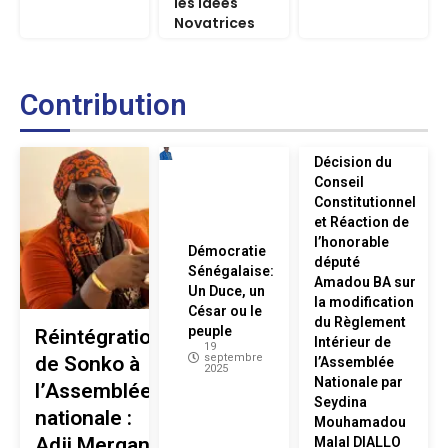
les Idées
Novatrices
Contribution
Décision du
Conseil
Constitutionnel
et Réaction de
l’honorable
Démocratie
député
Sénégalaise:
Amadou BA sur
Un Duce, un
la modification
César ou le
du Règlement
peuple
Réintégration
Intérieur de
19
septembre
de Sonko à
l’Assemblée
2025
Nationale par
l’Assemblée
Seydina
nationale :
Mouhamadou
Adji Mergane
Malal DIALLO