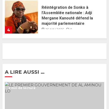
Guy Marius Sagna inquiet après la
nomination d’Al Aminou Lo : «
J’espère me tromper »
26 MAI 2026
0
5
Gouvernement Diomaye II :
Ahmadou Al Aminou Lo dévoile
une équipe de mission de 30
membres
2 JUIN 2026
0
1
A LIRE AUSSI …
Ousmane Sonko rassure : «
2 min de lecture
L’Assemblée nationale ne
censurera pas le gouvernement
tant qu’il n’y aura pas d’attaque
politique contre Pastef »
2