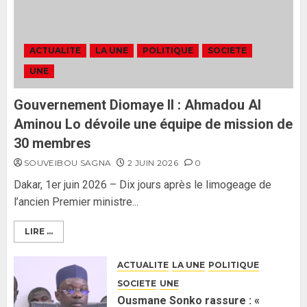
2 JUIN 2026
0
Formation du nouveau
gouvernement : PASTEF pose
ACTUALITE
LA UNE
POLITIQUE
SOCIETE
ses lignes rouges et met en
UNE
garde ses responsables
26 MAI 2026
0
3
Gouvernement Diomaye II : Ahmadou Al
Aminou Lo dévoile une équipe de mission de
30 membres
SOUVEIBOU SAGNA
2 JUIN 2026
0
Dakar, 1er juin 2026 – Dix jours après le limogeage de
l’ancien Premier ministre...
LIRE ...
ACTUALITE
LA UNE
POLITIQUE
SOCIETE
UNE
Ousmane Sonko rassure : «