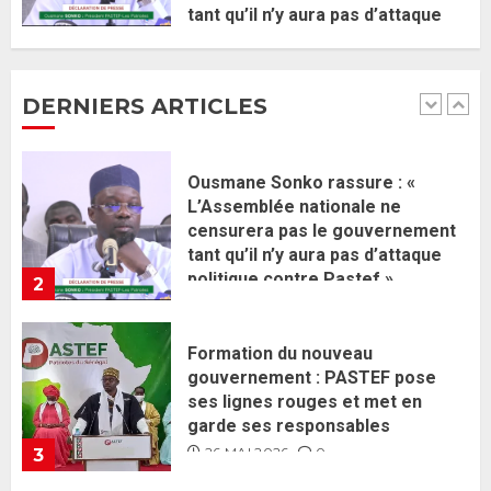
Ousmane Sonko rassure : «
tant qu’il n’y aura pas d’attaque
L’Assemblée nationale ne
politique contre Pastef »
censurera pas le gouvernement
2 JUIN 2026
0
tant qu’il n’y aura pas d’attaque
DERNIERS ARTICLES
politique contre Pastef »
2
2 JUIN 2026
0
Formation du nouveau
gouvernement : PASTEF pose
ses lignes rouges et met en
garde ses responsables
26 MAI 2026
0
3
Réintégration de Sonko à
l’Assemblée nationale : Adji
Mergane Kanouté défend la
majorité parlementaire
26 MAI 2026
0
4