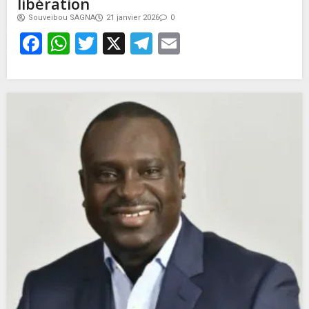
libération
Souveibou SAGNA
21 janvier 2026
0
Facebook
WhatsApp
Twitter
X
Telegram
Email