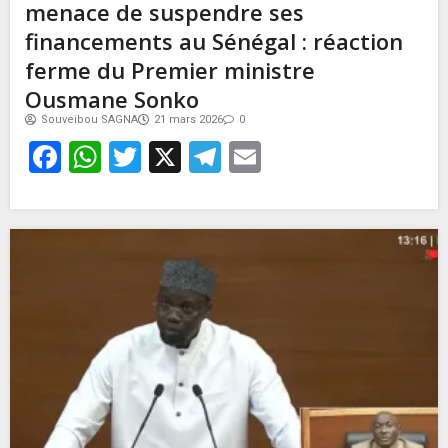
menace de suspendre ses
financements au Sénégal : réaction
ferme du Premier ministre
Ousmane Sonko
Souveibou SAGNA
21 mars 2026
0
Facebook
WhatsApp
Twitter
X
Telegram
Email