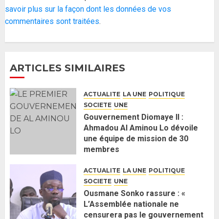
l’Assemblée nationale : Adji
savoir plus sur la façon dont les données de vos
Mergane Kanouté défend la
commentaires sont traitées
.
majorité parlementaire
26 MAI 2026
0
4
ARTICLES SIMILAIRES
Guy Marius Sagna inquiet après la
nomination d’Al Aminou Lo : «
ACTUALITE
LA UNE
POLITIQUE
J’espère me tromper »
SOCIETE
UNE
26 MAI 2026
0
5
Gouvernement Diomaye II :
Ahmadou Al Aminou Lo dévoile
une équipe de mission de 30
Gouvernement Diomaye II :
membres
Ahmadou Al Aminou Lo dévoile
2 JUIN 2026
0
une équipe de mission de 30
ACTUALITE
LA UNE
POLITIQUE
membres
SOCIETE
UNE
2 JUIN 2026
0
1
Ousmane Sonko rassure : «
L’Assemblée nationale ne
censurera pas le gouvernement