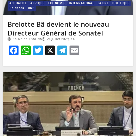
ACTUALITE
AFRIQUE
ECONOMIE
INTERNATIONAL
LA UNE
POLITIQUE
Sciences
UNE
Brelotte Bâ devient le nouveau
Directeur Général de Sonatel
Souveibou SAGNA
24 juillet 2025
0
Facebook
WhatsApp
Twitter
X
Telegram
Email