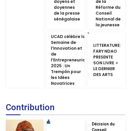
doyens et
de la
doyennes
Réforme du
de la presse
Conseil
sénégalaise
National de
la jeunesse
UCAD célèbre la
Semaine de
LITTERATURE:
l’Innovation et
FARY NDAO
de
PRESENTE
l’Entrepreneuriat
SON LIVRE »
2025 : Un
LE DERNIER
Tremplin pour
DES ARTS
les Idées
Novatrices
Contribution
Décision du
Conseil