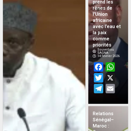
prend les
rênes de
l’Union
africaine
avec l’eau et
la paix
comme
priorités
Souveibou
SAGNA
14 février 2026
Face
Wh
Twitt
X
Teleg
Em
Relations
Sénégal–
Maroc :