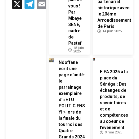
X
Telegram
Email
partenariat
vous !
historique avec
Par
le 20ème
Mbaye
Arrondissement
SENE,
de Paris
cadre
14 juin 2025
de
Pastef
18 juin
2025
Ndoffane
écrit une
FIPA 2025 à la
page d’unité:
place du
le
Sénégal: Des
parrainage
échanges de
exemplaire
produits, de
d’ »ETU
savoir faires
POLITICIENS
et de
YI » lors de
compétences
la finale du
au coeur de
tournoi des
l’événement
Quatre
9 mai 2025
Grands 2024