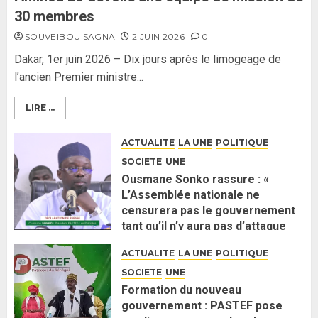
30 membres
SOUVEIBOU SAGNA
2 JUIN 2026
0
Dakar, 1er juin 2026 – Dix jours après le limogeage de
l’ancien Premier ministre...
LIRE ...
ACTUALITE
LA UNE
POLITIQUE
SOCIETE
UNE
Ousmane Sonko rassure : «
L’Assemblée nationale ne
censurera pas le gouvernement
tant qu’il n’y aura pas d’attaque
politique contre Pastef »
ACTUALITE
LA UNE
POLITIQUE
2 JUIN 2026
0
SOCIETE
UNE
Formation du nouveau
gouvernement : PASTEF pose