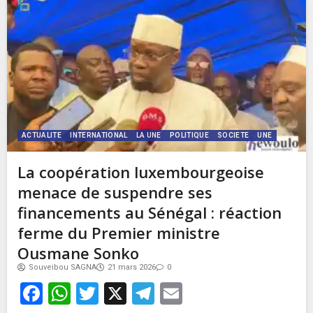
ACTUALITE
INTERNATIONAL
LA UNE
POLITIQUE
SOCIETE
UNE
La coopération luxembourgeoise
menace de suspendre ses
financements au Sénégal : réaction
ferme du Premier ministre
Ousmane Sonko
Souveibou SAGNA
21 mars 2026
0
Facebook
WhatsApp
Twitter
X
Telegram
Email