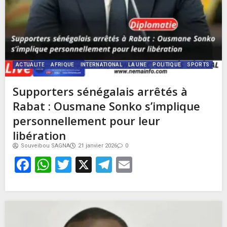
ACTUALITE
AFRIQUE
INTERNATIONAL
LA UNE
POLITIQUE
SPORTS
Supporters sénégalais arrêtés à
Rabat : Ousmane Sonko s’implique
personnellement pour leur
libération
Souveibou SAGNA
21 janvier 2026
0
Facebook
WhatsApp
Twitter
X
Telegram
Email