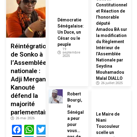
Constitutionnel
et Réaction de
l’honorable
Démocratie
député
Sénégalaise:
Amadou BA sur
Un Duce, un
la modification
César ou le
du Règlement
peuple
Réintégration
Intérieur de
19
septembre
de Sonko à
l’Assemblée
2025
Nationale par
l’Assemblée
Seydina
nationale :
Mouhamadou
Adji Mergane
Malal DIALLO
26 juillet 2025
Kanouté
Robert
défend la
Bourgi,
majorité
le
parlementaire
Sénégal
Le Maire de
a peur
26 mai 2026
Niani
pour
Facebook
WhatsApp
Twitter
Toucouleur
vous…
scelle un
pas de