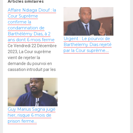
Articles similaires
Affaire Ndiaga Diouf : la
Cour Suprême
confirme la
condamnation de
Barthélémy Dias, à 2
Urgent : Le pourvoi de
ans dont 6 mois ferme
Barthelemy Dias rejeté
Ce Vendredi 22 Décembre
par la Cour suprême….
2023, La Cour suprême
vient de rejeter la
demande du pourvoi en
cassation introduit par les
avocats du Député Maire
Barthélémy Dias dans
l’affaire Ndiaga Diouf, en
entérinant la décision de
la 3ème Chambre
Correctionnelle de la Cour
Guy Marius Sagna jugé
d’Appel du Tribunal de
hier, risque 6 mois de
grande instance Hors
prison ferme…
classe…