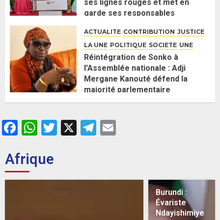
ses lignes rouges et met en
garde ses responsables
26 MAI 2026
0
ACTUALITE
CONTRIBUTION
JUSTICE
LA UNE
POLITIQUE
SOCIETE
UNE
Réintégration de Sonko à
l’Assemblée nationale : Adji
Mergane Kanouté défend la
majorité parlementaire
26 MAI 2026
0
Facebook
WhatsApp
Twitter
X
Telegram
Email
Afrique
Burundi :
Évariste
Ndayishimiye