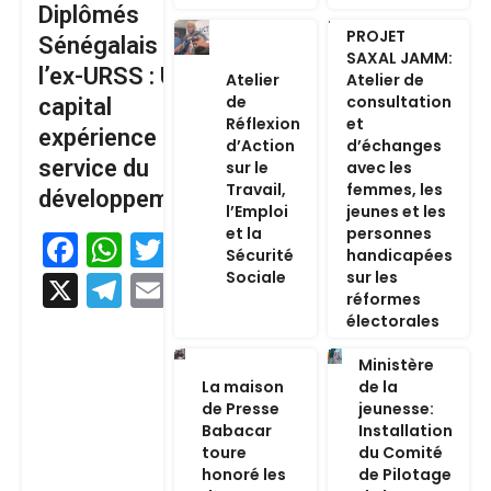
Diplômés
PROJET
Sénégalais de
SAXAL JAMM:
l’ex-URSS : Un
Atelier
Atelier de
de
consultation
capital
Réflexion
et
expérience au
d’Action
d’échanges
service du
sur le
avec les
Travail,
femmes, les
développement
l’Emploi
jeunes et les
et la
personnes
Facebook
WhatsApp
Twitter
Sécurité
handicapées
Sociale
sur les
X
Telegram
Email
réformes
électorales
Ministère
La maison
de la
de Presse
jeunesse:
Babacar
Installation
toure
du Comité
honoré les
de Pilotage