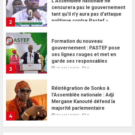
gouvernement : PASTEF pose
ses lignes rouges et met en
garde ses responsables
26 MAI 2026
0
3
Réintégration de Sonko à
l’Assemblée nationale : Adji
Mergane Kanouté défend la
majorité parlementaire
26 MAI 2026
0
4
Guy Marius Sagna inquiet après la
nomination d’Al Aminou Lo : «
J’espère me tromper »
26 MAI 2026
0
5