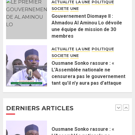
ACTUALITE
LA UNE
POLITIQUE
J’espère me tromper »
SOCIETE
UNE
26 MAI 2026
0
5
Gouvernement Diomaye II :
Ahmadou Al Aminou Lo dévoile
une équipe de mission de 30
Gouvernement Diomaye II :
membres
Ahmadou Al Aminou Lo dévoile
2 JUIN 2026
0
une équipe de mission de 30
ACTUALITE
LA UNE
POLITIQUE
membres
SOCIETE
UNE
2 JUIN 2026
0
1
Ousmane Sonko rassure : «
L’Assemblée nationale ne
censurera pas le gouvernement
Ousmane Sonko rassure : «
tant qu’il n’y aura pas d’attaque
L’Assemblée nationale ne
politique contre Pastef »
censurera pas le gouvernement
2 JUIN 2026
0
tant qu’il n’y aura pas d’attaque
DERNIERS ARTICLES
politique contre Pastef »
2
2 JUIN 2026
0
Formation du nouveau