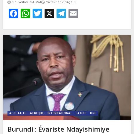
Souveibou SAGNA
24 février 2026
0
Facebook
WhatsApp
Twitter
X
Telegram
Email
ACTUALITE
AFRIQUE
INTERNATIONAL
LA UNE
UNE
Burundi : Évariste Ndayishimiye