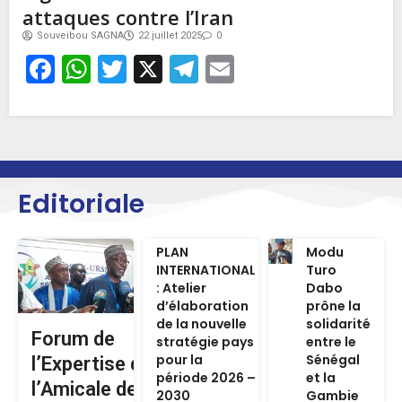
attaques contre l’Iran
Souveibou SAGNA
22 juillet 2025
0
Facebook
WhatsApp
Twitter
X
Telegram
Email
Editoriale
PLAN
Modu
INTERNATIONAL
Turo
: Atelier
Dabo
d’élaboration
prône la
de la nouvelle
solidarité
Forum de
stratégie pays
entre le
pour la
Sénégal
l’Expertise de
période 2026 –
et la
l’Amicale des
2030
Gambie