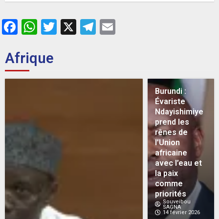
26 MAI 2026
0
Facebook
WhatsApp
Twitter
X
Telegram
Email
Afrique
Burundi :
Évariste
Ndayishimiye
prend les
rênes de
l’Union
africaine
avec l’eau et
la paix
comme
priorités
Souveibou
SAGNA
14 février 2026