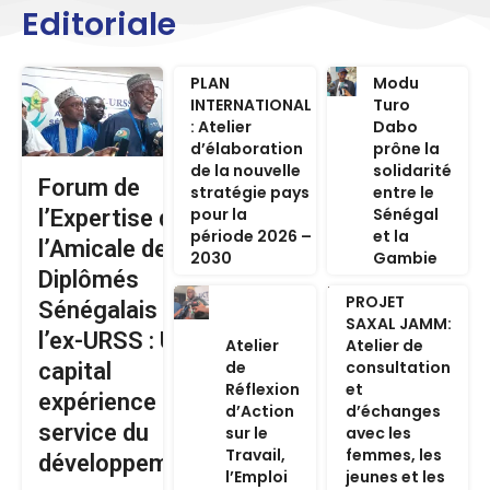
Editoriale
PLAN
Modu
INTERNATIONAL
Turo
: Atelier
Dabo
d’élaboration
prône la
de la nouvelle
solidarité
Forum de
stratégie pays
entre le
pour la
Sénégal
l’Expertise de
période 2026 –
et la
l’Amicale des
2030
Gambie
Diplômés
PROJET
Sénégalais de
SAXAL JAMM:
l’ex-URSS : Un
Atelier
Atelier de
de
consultation
capital
Réflexion
et
expérience au
d’Action
d’échanges
service du
sur le
avec les
Travail,
femmes, les
développement
l’Emploi
jeunes et les