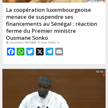
La coopération luxembourgeoise
menace de suspendre ses
financements au Sénégal : réaction
ferme du Premier ministre
Ousmane Sonko
Souveibou SAGNA
21 mars 2026
0
Facebook
WhatsApp
Twitter
X
Telegram
Email