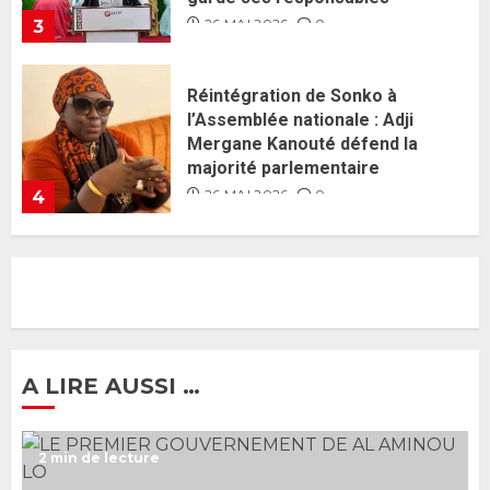
26 MAI 2026
0
4
Guy Marius Sagna inquiet après la
nomination d’Al Aminou Lo : «
J’espère me tromper »
26 MAI 2026
0
5
Gouvernement Diomaye II :
Ahmadou Al Aminou Lo dévoile
une équipe de mission de 30
membres
2 JUIN 2026
0
1
A LIRE AUSSI …
Ousmane Sonko rassure : «
2 min de lecture
L’Assemblée nationale ne
censurera pas le gouvernement