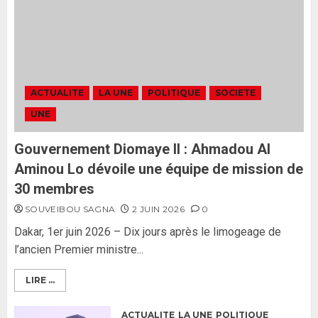
tant qu’il n’y aura pas d’attaque
politique contre Pastef »
2
2 JUIN 2026
0
Formation du nouveau
gouvernement : PASTEF pose
ACTUALITE
LA UNE
POLITIQUE
SOCIETE
ses lignes rouges et met en
UNE
garde ses responsables
26 MAI 2026
0
3
Gouvernement Diomaye II : Ahmadou Al
Aminou Lo dévoile une équipe de mission de
30 membres
SOUVEIBOU SAGNA
2 JUIN 2026
0
Dakar, 1er juin 2026 – Dix jours après le limogeage de
l’ancien Premier ministre...
LIRE ...
ACTUALITE
LA UNE
POLITIQUE