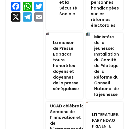
et la
personnes
Facebook
WhatsApp
Twitter
Sécurité
handicapées
Sociale
sur les
X
Telegram
Email
réformes
électorales
Ministère
La maison
de la
de Presse
jeunesse:
Babacar
Installation
toure
du Comité
honoré les
de Pilotage
doyens et
de la
doyennes
Réforme du
de la presse
Conseil
sénégalaise
National de
la jeunesse
UCAD célèbre la
Semaine de
LITTERATURE:
l’Innovation et
FARY NDAO
de
PRESENTE
l’Entrepreneuriat