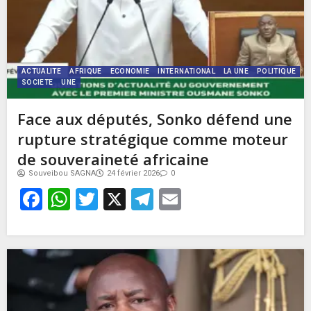
ACTUALITE
AFRIQUE
ECONOMIE
INTERNATIONAL
LA UNE
POLITIQUE
SOCIETE
UNE
Face aux députés, Sonko défend une
rupture stratégique comme moteur
de souveraineté africaine
Souveibou SAGNA
24 février 2026
0
Facebook
WhatsApp
Twitter
X
Telegram
Email