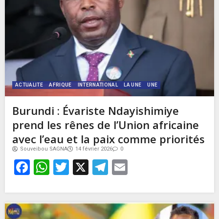
ACTUALITE
AFRIQUE
INTERNATIONAL
LA UNE
UNE
Burundi : Évariste Ndayishimiye
prend les rênes de l’Union africaine
avec l’eau et la paix comme priorités
Souveibou SAGNA
14 février 2026
0
Facebook
WhatsApp
Twitter
X
Telegram
Email