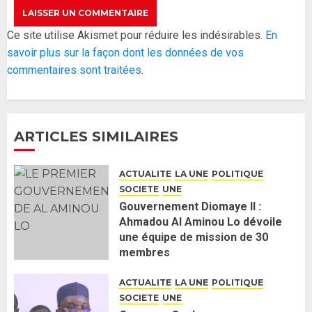
Réintégration de Sonko à
Ce site utilise Akismet pour réduire les indésirables.
En
l’Assemblée nationale : Adji
savoir plus sur la façon dont les données de vos
Mergane Kanouté défend la
commentaires sont traitées
.
majorité parlementaire
26 MAI 2026
0
4
ARTICLES SIMILAIRES
Guy Marius Sagna inquiet après la
nomination d’Al Aminou Lo : «
ACTUALITE
LA UNE
POLITIQUE
J’espère me tromper »
SOCIETE
UNE
26 MAI 2026
0
5
Gouvernement Diomaye II :
Ahmadou Al Aminou Lo dévoile
une équipe de mission de 30
Gouvernement Diomaye II :
membres
Ahmadou Al Aminou Lo dévoile
2 JUIN 2026
0
une équipe de mission de 30
ACTUALITE
LA UNE
POLITIQUE
membres
SOCIETE
UNE