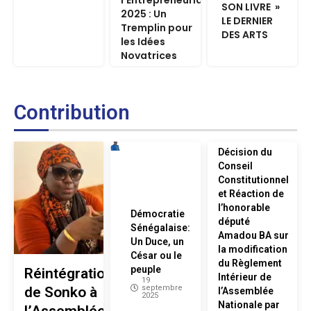
SON LIVRE »
2025 : Un
LE DERNIER
Tremplin pour
DES ARTS
les Idées
Novatrices
Contribution
Décision du
Conseil
Constitutionnel
et Réaction de
l’honorable
Démocratie
député
Sénégalaise:
Amadou BA sur
Un Duce, un
la modification
César ou le
du Règlement
peuple
Réintégration
Intérieur de
19
septembre
de Sonko à
l’Assemblée
2025
Nationale par
l’Assemblée