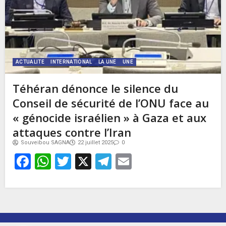
ACTUALITE
INTERNATIONAL
LA UNE
UNE
Téhéran dénonce le silence du
Conseil de sécurité de l’ONU face au
« génocide israélien » à Gaza et aux
attaques contre l’Iran
Souveibou SAGNA
22 juillet 2025
0
Facebook
WhatsApp
Twitter
X
Telegram
Email