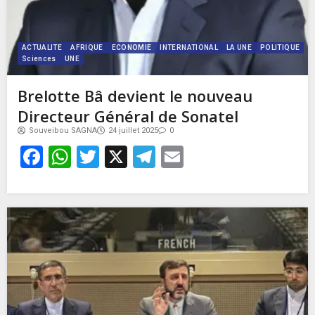
ACTUALITE
AFRIQUE
ECONOMIE
INTERNATIONAL
LA UNE
POLITIQUE
Sciences
UNE
Brelotte Bâ devient le nouveau
Directeur Général de Sonatel
Souveibou SAGNA
24 juillet 2025
0
Facebook
WhatsApp
Twitter
X
Telegram
Email