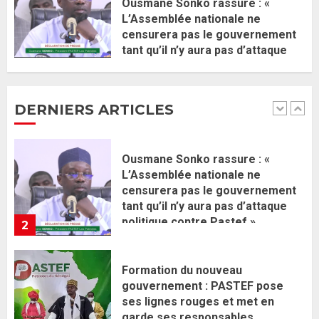
2 JUIN 2026
0
1
Ousmane Sonko rassure : «
L’Assemblée nationale ne
censurera pas le gouvernement
Ousmane Sonko rassure : «
tant qu’il n’y aura pas d’attaque
L’Assemblée nationale ne
politique contre Pastef »
censurera pas le gouvernement
2 JUIN 2026
0
tant qu’il n’y aura pas d’attaque
DERNIERS ARTICLES
politique contre Pastef »
2
2 JUIN 2026
0
Formation du nouveau
gouvernement : PASTEF pose
ses lignes rouges et met en
garde ses responsables
26 MAI 2026
0
3
Réintégration de Sonko à
l’Assemblée nationale : Adji
Mergane Kanouté défend la
majorité parlementaire