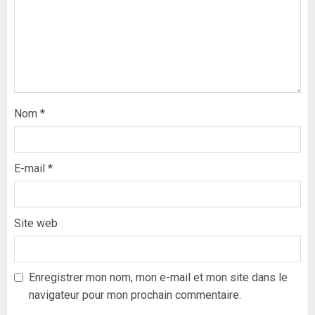
Nom
*
E-mail
*
Site web
Formation du nouveau
gouvernement : PASTEF pose
ses lignes rouges et met en
Enregistrer mon nom, mon e-mail et mon site dans le
garde ses responsables
navigateur pour mon prochain commentaire.
26 MAI 2026
0
3