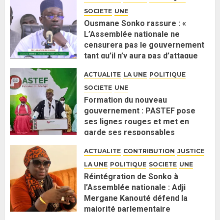
SOCIETE
UNE
Ousmane Sonko rassure : «
L’Assemblée nationale ne
censurera pas le gouvernement
tant qu’il n’y aura pas d’attaque
politique contre Pastef »
ACTUALITE
LA UNE
POLITIQUE
2 JUIN 2026
0
SOCIETE
UNE
Formation du nouveau
gouvernement : PASTEF pose
ses lignes rouges et met en
garde ses responsables
26 MAI 2026
0
ACTUALITE
CONTRIBUTION
JUSTICE
LA UNE
POLITIQUE
SOCIETE
UNE
Réintégration de Sonko à
l’Assemblée nationale : Adji
Mergane Kanouté défend la
majorité parlementaire