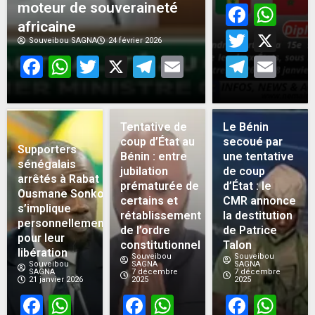
moteur de souveraineté
Face
Wh
africaine
Twitt
X
Souveibou SAGNA
24 février 2026
Facebook
WhatsApp
Twitter
X
Telegram
Email
Teleg
Em
Tentative de
Le Bénin
coup d’État au
secoué par
Supporters
Bénin : entre
une tentative
sénégalais
jubilation
de coup
arrêtés à Rabat :
prématurée de
d’État : le
Ousmane Sonko
certains et
CMR annonce
s’implique
rétablissement
la destitution
personnellement
de l’ordre
de Patrice
pour leur
constitutionnel
Talon
libération
Souveibou
Souveibou
Souveibou
SAGNA
SAGNA
SAGNA
7 décembre
7 décembre
21 janvier 2026
2025
2025
Facebook
WhatsApp
Facebook
WhatsApp
Face
Wh