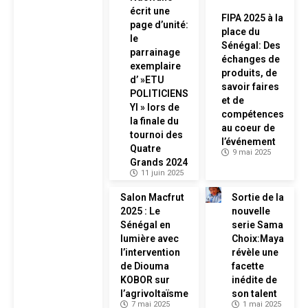
écrit une
FIPA 2025 à la
page d’unité:
place du
le
Sénégal: Des
parrainage
échanges de
exemplaire
produits, de
d’ »ETU
savoir faires
POLITICIENS
et de
YI » lors de
compétences
la finale du
au coeur de
tournoi des
l’événement
Quatre
9 mai 2025
Grands 2024
11 juin 2025
Salon Macfrut
Sortie de la
2025 : Le
nouvelle
Sénégal en
serie Sama
lumière avec
Choix:Maya
l’intervention
révèle une
de Diouma
facette
KOBOR sur
inédite de
l’agrivoltaïsme
son talent
7 mai 2025
1 mai 2025