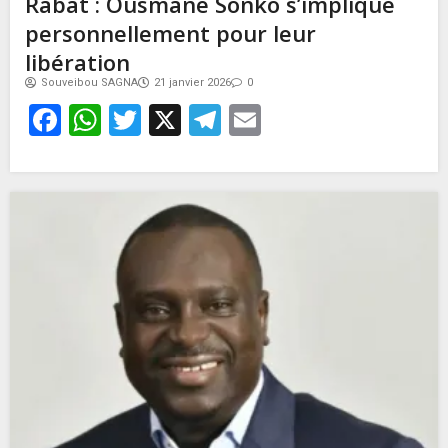
Rabat : Ousmane Sonko s’implique
personnellement pour leur
libération
Souveibou SAGNA
21 janvier 2026
0
Facebook
WhatsApp
Twitter
X
Telegram
Email