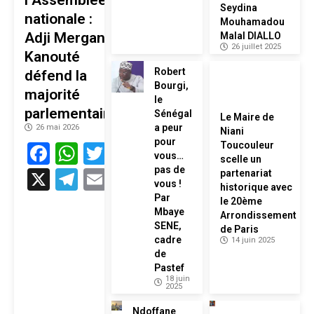
Seydina
nationale :
Mouhamadou
Adji Mergane
Malal DIALLO
26 juillet 2025
Kanouté
Robert
défend la
Bourgi,
majorité
le
parlementaire
Sénégal
Le Maire de
a peur
26 mai 2026
Niani
pour
Facebook
WhatsApp
Twitter
Toucouleur
vous…
scelle un
pas de
X
Telegram
Email
partenariat
vous !
historique avec
Par
le 20ème
Mbaye
Arrondissement
SENE,
de Paris
cadre
14 juin 2025
de
Pastef
18 juin
2025
Ndoffane