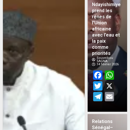
Ndayishimiye
prend les
rênes de
l’Union
africaine
avec l’eau et
la paix
comme
priorités
Souveibou
SAGNA
14 février 2026
Face
Wh
Twitt
X
Teleg
Em
Relations
Sénégal–