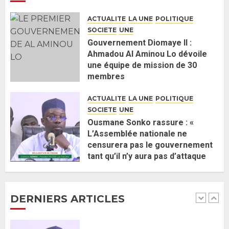
nomination d’Al Aminou Lo : «
ACTUALITE
LA UNE
POLITIQUE
J’espère me tromper »
SOCIETE
UNE
26 MAI 2026
0
5
Gouvernement Diomaye II :
Ahmadou Al Aminou Lo dévoile
une équipe de mission de 30
Gouvernement Diomaye II :
membres
Ahmadou Al Aminou Lo dévoile
2 JUIN 2026
0
une équipe de mission de 30
ACTUALITE
LA UNE
POLITIQUE
membres
SOCIETE
UNE
2 JUIN 2026
0
1
Ousmane Sonko rassure : «
L’Assemblée nationale ne
censurera pas le gouvernement
Ousmane Sonko rassure : «
tant qu’il n’y aura pas d’attaque
L’Assemblée nationale ne
politique contre Pastef »
censurera pas le gouvernement
2 JUIN 2026
0
tant qu’il n’y aura pas d’attaque
DERNIERS ARTICLES
politique contre Pastef »
2
2 JUIN 2026
0