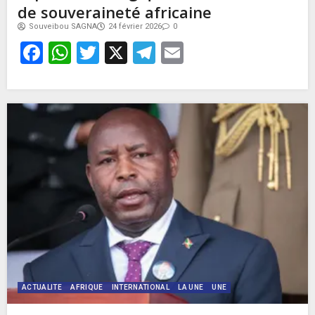
de souveraineté africaine
Souveibou SAGNA
24 février 2026
0
Facebook
WhatsApp
Twitter
X
Telegram
Email
ACTUALITE
AFRIQUE
INTERNATIONAL
LA UNE
UNE