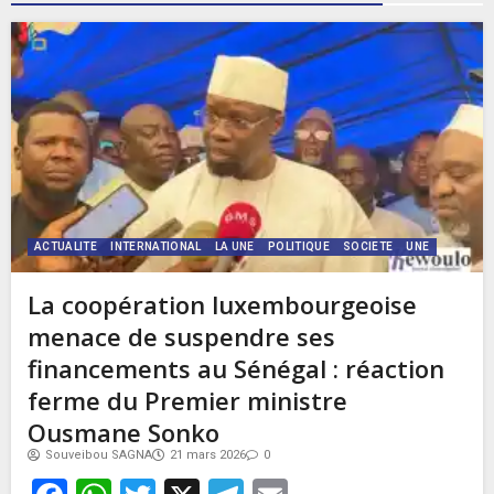
ACTUALITE
INTERNATIONAL
LA UNE
POLITIQUE
SOCIETE
UNE
La coopération luxembourgeoise
menace de suspendre ses
financements au Sénégal : réaction
ferme du Premier ministre
Ousmane Sonko
Souveibou SAGNA
21 mars 2026
0