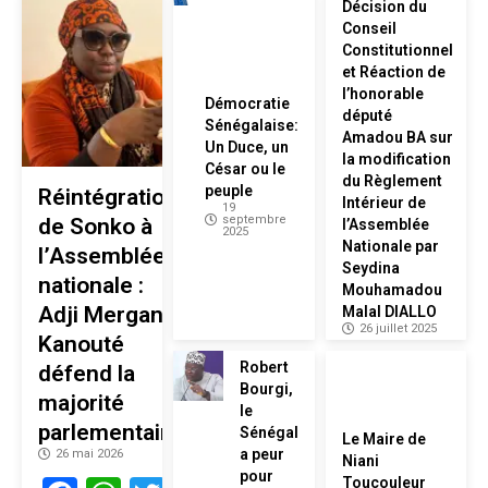
Décision du
Conseil
Constitutionnel
et Réaction de
l’honorable
Démocratie
député
Sénégalaise:
Amadou BA sur
Un Duce, un
la modification
César ou le
du Règlement
peuple
Réintégration
Intérieur de
19
septembre
de Sonko à
l’Assemblée
2025
Nationale par
l’Assemblée
Seydina
nationale :
Mouhamadou
Adji Mergane
Malal DIALLO
26 juillet 2025
Kanouté
Robert
défend la
Bourgi,
majorité
le
parlementaire
Sénégal
Le Maire de
a peur
26 mai 2026
Niani
pour
Toucouleur