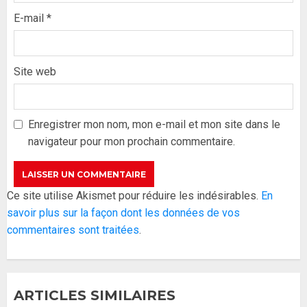
E-mail
*
Site web
Formation du nouveau
gouvernement : PASTEF pose
ses lignes rouges et met en
Enregistrer mon nom, mon e-mail et mon site dans le
garde ses responsables
navigateur pour mon prochain commentaire.
26 MAI 2026
0
3
Réintégration de Sonko à
Ce site utilise Akismet pour réduire les indésirables.
En
l’Assemblée nationale : Adji
savoir plus sur la façon dont les données de vos
Mergane Kanouté défend la
commentaires sont traitées
.
majorité parlementaire
26 MAI 2026
0
4
ARTICLES SIMILAIRES
Guy Marius Sagna inquiet après la