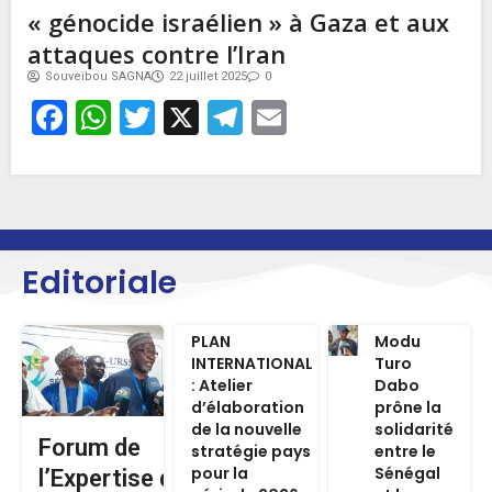
« génocide israélien » à Gaza et aux
attaques contre l’Iran
Souveibou SAGNA
22 juillet 2025
0
Facebook
WhatsApp
Twitter
X
Telegram
Email
Editoriale
PLAN
Modu
INTERNATIONAL
Turo
: Atelier
Dabo
d’élaboration
prône la
de la nouvelle
solidarité
Forum de
stratégie pays
entre le
pour la
Sénégal
l’Expertise de