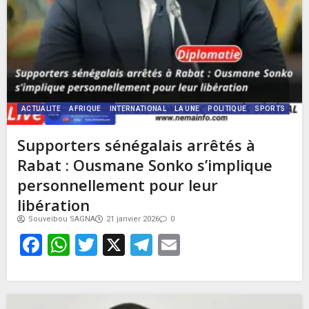
ACTUALITE
AFRIQUE
INTERNATIONAL
LA UNE
POLITIQUE
SPORTS
Supporters sénégalais arrêtés à
Rabat : Ousmane Sonko s’implique
personnellement pour leur
libération
Souveibou SAGNA
21 janvier 2026
0
Facebook
WhatsApp
Twitter
X
Telegram
Email