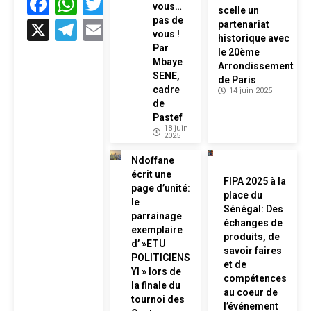
Facebook
WhatsApp
Twitter
vous…
scelle un
pas de
X
Telegram
Email
partenariat
vous !
historique avec
Par
le 20ème
Mbaye
Arrondissement
SENE,
de Paris
cadre
14 juin 2025
de
Pastef
18 juin
2025
Ndoffane
écrit une
FIPA 2025 à la
page d’unité:
place du
le
Sénégal: Des
parrainage
échanges de
exemplaire
produits, de
d’ »ETU
savoir faires
POLITICIENS
et de
YI » lors de
compétences
la finale du
au coeur de
tournoi des
l’événement