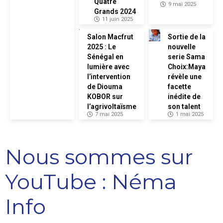
Quatre
9 mai 2025
Grands 2024
11 juin 2025
Salon Macfrut
Sortie de la
2025 : Le
nouvelle
Sénégal en
serie Sama
lumière avec
Choix:Maya
l’intervention
révèle une
de Diouma
facette
KOBOR sur
inédite de
l’agrivoltaïsme
son talent
7 mai 2025
1 mai 2025
Nous sommes sur
YouTube : Néma
Info