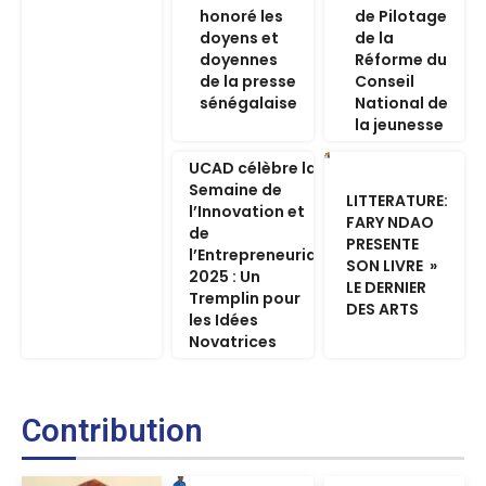
honoré les
de Pilotage
doyens et
de la
doyennes
Réforme du
de la presse
Conseil
sénégalaise
National de
la jeunesse
UCAD célèbre la
Semaine de
LITTERATURE:
l’Innovation et
FARY NDAO
de
PRESENTE
l’Entrepreneuriat
SON LIVRE »
2025 : Un
LE DERNIER
Tremplin pour
DES ARTS
les Idées
Novatrices
Contribution