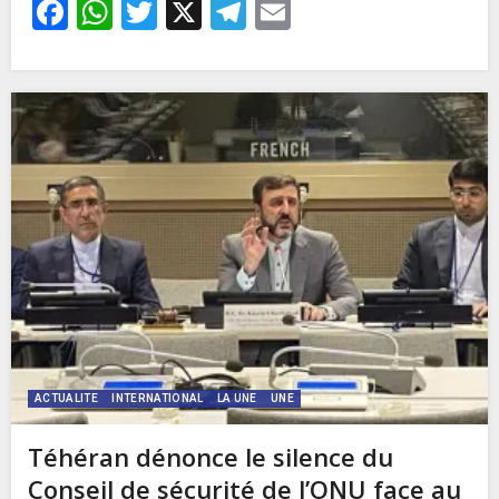
Facebook
WhatsApp
Twitter
X
Telegram
Email
ACTUALITE
INTERNATIONAL
LA UNE
UNE
Téhéran dénonce le silence du
Conseil de sécurité de l’ONU face au