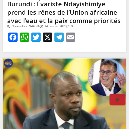
Burundi : Évariste Ndayishimiye
prend les rênes de l’Union africaine
avec l’eau et la paix comme priorités
Souveibou SAGNA
14 février 2026
0
Facebook
WhatsApp
Twitter
X
Telegram
Email