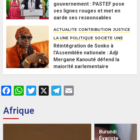
gouvernement : PASTEF pose
ses lignes rouges et met en
garde ses responsables
26 MAI 2026
0
ACTUALITE
CONTRIBUTION
JUSTICE
LA UNE
POLITIQUE
SOCIETE
UNE
Réintégration de Sonko à
l’Assemblée nationale : Adji
Mergane Kanouté défend la
majorité parlementaire
26 MAI 2026
0
Facebook
WhatsApp
Twitter
X
Telegram
Email
Afrique
Burundi :
Évariste