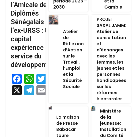
période 2026 –
et la
l’Amicale des
2030
Gambie
Diplômés
PROJET
Sénégalais de
SAXAL JAMM:
l’ex-URSS : Un
Atelier
Atelier de
de
consultation
capital
Réflexion
et
expérience au
d’Action
d’échanges
service du
sur le
avec les
Travail,
femmes, les
développement
l’Emploi
jeunes et les
et la
personnes
Facebook
WhatsApp
Twitter
Sécurité
handicapées
Sociale
sur les
X
Telegram
Email
réformes
électorales
Ministère
La maison
de la
de Presse
jeunesse:
Babacar
Installation
toure
du Comité