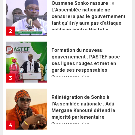
Formation du nouveau
gouvernement : PASTEF pose
ses lignes rouges et met en
garde ses responsables
26 MAI 2026
0
3
Réintégration de Sonko à
l’Assemblée nationale : Adji
Mergane Kanouté défend la
majorité parlementaire
26 MAI 2026
0
4
Guy Marius Sagna inquiet après la
nomination d’Al Aminou Lo : «
J’espère me tromper »
26 MAI 2026
0
5