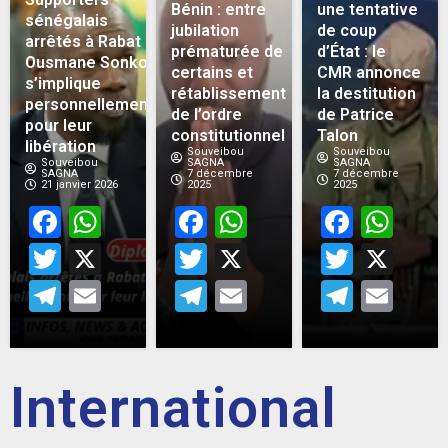
Bénin : entre
une tentative
sénégalais
jubilation
de coup
arrêtés à Rabat :
prématurée de
d’État : le
Ousmane Sonko
certains et
CMR annonce
s’implique
rétablissement
la destitution
personnellement
de l’ordre
de Patrice
pour leur
constitutionnel
Talon
libération
Souveibou
Souveibou
Souveibou
SAGNA
SAGNA
SAGNA
7 décembre
7 décembre
21 janvier 2026
2025
2025
Facebook
WhatsApp
Facebook
WhatsApp
Face
Wh
Twitter
X
Twitter
X
Twitt
X
Telegram
Email
Telegram
Email
Teleg
Em
International