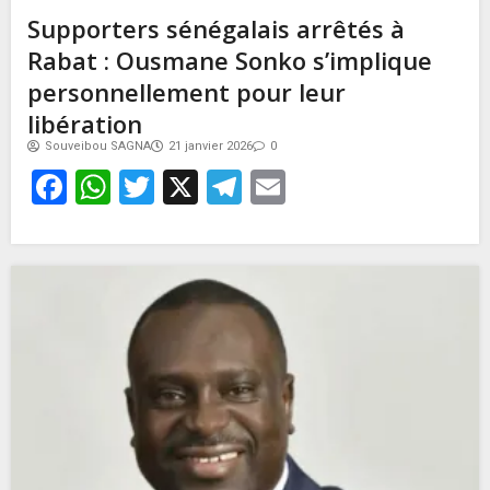
Supporters sénégalais arrêtés à
Rabat : Ousmane Sonko s’implique
personnellement pour leur
libération
Souveibou SAGNA
21 janvier 2026
0
Facebook
WhatsApp
Twitter
X
Telegram
Email