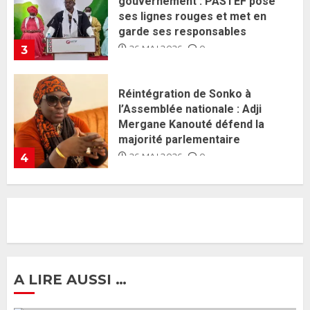
l’Assemblée nationale : Adji
Mergane Kanouté défend la
majorité parlementaire
26 MAI 2026
0
4
Guy Marius Sagna inquiet après la
nomination d’Al Aminou Lo : «
J’espère me tromper »
26 MAI 2026
0
5
Gouvernement Diomaye II :
Ahmadou Al Aminou Lo dévoile
une équipe de mission de 30
membres
2 JUIN 2026
0
1
A LIRE AUSSI …