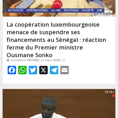
ACTUALITE
INTERNATIONAL
LA UNE
POLITIQUE
SOCIETE
UNE
La coopération luxembourgeoise
menace de suspendre ses
financements au Sénégal : réaction
ferme du Premier ministre
Ousmane Sonko
Souveibou SAGNA
21 mars 2026
0
Facebook
WhatsApp
Twitter
X
Telegram
Email