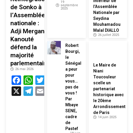
Intérieur de
19
septembre
de Sonko à
l’Assemblée
2025
Nationale par
l’Assemblée
Seydina
nationale :
Mouhamadou
Adji Mergane
Malal DIALLO
26 juillet 2025
Kanouté
Robert
défend la
Bourgi,
majorité
le
parlementaire
Sénégal
Le Maire de
a peur
26 mai 2026
Niani
pour
Facebook
WhatsApp
Twitter
Toucouleur
vous…
scelle un
pas de
X
Telegram
Email
partenariat
vous !
historique avec
Par
le 20ème
Mbaye
Arrondissement
SENE,
de Paris
cadre
14 juin 2025
de
Pastef