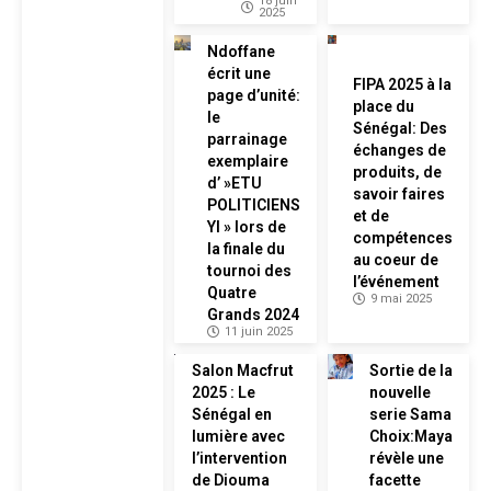
18 juin
2025
Ndoffane
écrit une
FIPA 2025 à la
page d’unité:
place du
le
Sénégal: Des
parrainage
échanges de
exemplaire
produits, de
d’ »ETU
savoir faires
POLITICIENS
et de
YI » lors de
compétences
la finale du
au coeur de
tournoi des
l’événement
Quatre
9 mai 2025
Grands 2024
11 juin 2025
Salon Macfrut
Sortie de la
2025 : Le
nouvelle
Sénégal en
serie Sama
lumière avec
Choix:Maya
l’intervention
révèle une
de Diouma
facette