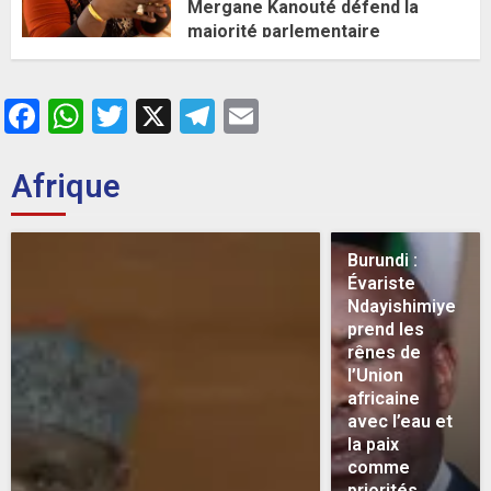
Mergane Kanouté défend la
majorité parlementaire
26 MAI 2026
0
Facebook
WhatsApp
Twitter
X
Telegram
Email
Afrique
Burundi :
Évariste
Ndayishimiye
prend les
rênes de
l’Union
africaine
avec l’eau et
la paix
comme
priorités