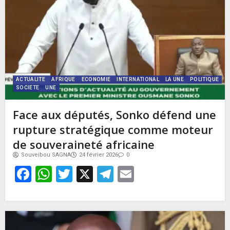
ACTUALITE
AFRIQUE
ECONOMIE
INTERNATIONAL
LA UNE
POLITIQUE
SOCIETE
UNE
Face aux députés, Sonko défend une
rupture stratégique comme moteur
de souveraineté africaine
Souveibou SAGNA
24 février 2026
0
Facebook
WhatsApp
Twitter
X
Telegram
Email