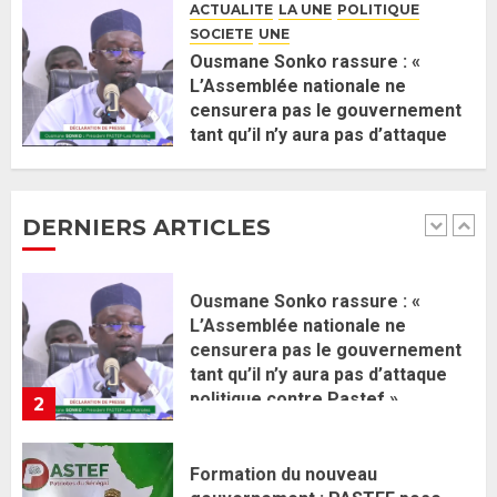
une équipe de mission de 30
ACTUALITE
LA UNE
POLITIQUE
membres
SOCIETE
UNE
2 JUIN 2026
0
1
Ousmane Sonko rassure : «
L’Assemblée nationale ne
censurera pas le gouvernement
Ousmane Sonko rassure : «
tant qu’il n’y aura pas d’attaque
L’Assemblée nationale ne
politique contre Pastef »
censurera pas le gouvernement
2 JUIN 2026
0
tant qu’il n’y aura pas d’attaque
DERNIERS ARTICLES
politique contre Pastef »
2
2 JUIN 2026
0
Formation du nouveau
gouvernement : PASTEF pose
ses lignes rouges et met en
garde ses responsables
26 MAI 2026
0
3
Réintégration de Sonko à