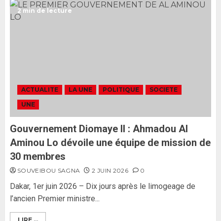
Ousmane Sonko rassure : «
2 min de lecture
L’Assemblée nationale ne
censurera pas le gouvernement
tant qu’il n’y aura pas d’attaque
politique contre Pastef »
2
2 JUIN 2026
0
Formation du nouveau
gouvernement : PASTEF pose
ACTUALITE
LA UNE
POLITIQUE
SOCIETE
ses lignes rouges et met en
UNE
garde ses responsables
26 MAI 2026
0
3
Gouvernement Diomaye II : Ahmadou Al
Aminou Lo dévoile une équipe de mission de
30 membres
SOUVEIBOU SAGNA
2 JUIN 2026
0
Dakar, 1er juin 2026 – Dix jours après le limogeage de
l’ancien Premier ministre...
LIRE ...