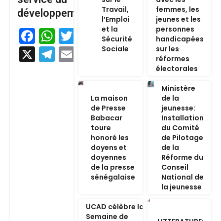
Travail,
femmes, les
développement
l’Emploi
jeunes et les
et la
personnes
Facebook
WhatsApp
Twitter
Sécurité
handicapées
Sociale
sur les
X
Telegram
Email
réformes
électorales
Ministère
La maison
de la
de Presse
jeunesse:
Babacar
Installation
toure
du Comité
honoré les
de Pilotage
doyens et
de la
doyennes
Réforme du
de la presse
Conseil
sénégalaise
National de
la jeunesse
UCAD célèbre la
Semaine de