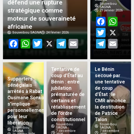
défend une rupture
Souveibou
SAGNA
stratégique comme
21 janvier 2026
moteur de souveraineté
Face
Wh
africaine
Twitt
X
Souveibou SAGNA
24 février 2026
Facebook
WhatsApp
Twitter
X
Telegram
Email
Teleg
Em
Tentative de
Le Bénin
coup d’État au
secoué par
Supporters
Bénin : entre
une tentative
sénégalais
jubilation
de coup
arrêtés à Rabat :
prématurée de
d’État : le
Ousmane Sonko
certains et
CMR annonce
s’implique
rétablissement
la destitution
personnellement
de l’ordre
de Patrice
pour leur
constitutionnel
Talon
libération
Souveibou
Souveibou
Souveibou
SAGNA
SAGNA
SAGNA
7 décembre
7 décembre