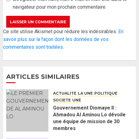
garde ses responsables
navigateur pour mon prochain commentaire.
26 MAI 2026
0
3
Réintégration de Sonko à
Ce site utilise Akismet pour réduire les indésirables.
En
l’Assemblée nationale : Adji
savoir plus sur la façon dont les données de vos
Mergane Kanouté défend la
commentaires sont traitées
.
majorité parlementaire
26 MAI 2026
0
4
ARTICLES SIMILAIRES
Guy Marius Sagna inquiet après la
nomination d’Al Aminou Lo : «
ACTUALITE
LA UNE
POLITIQUE
J’espère me tromper »
SOCIETE
UNE
26 MAI 2026
0
5
Gouvernement Diomaye II :
Ahmadou Al Aminou Lo dévoile
une équipe de mission de 30
Gouvernement Diomaye II :
membres
Ahmadou Al Aminou Lo dévoile
2 JUIN 2026
0