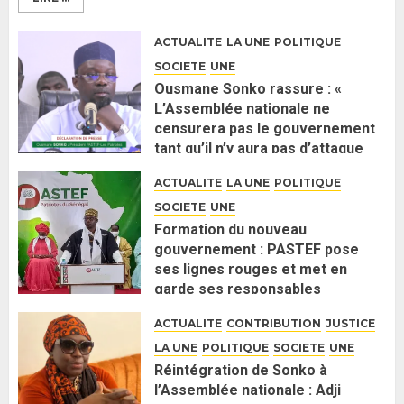
ACTUALITE
LA UNE
POLITIQUE
SOCIETE
UNE
Ousmane Sonko rassure : «
L’Assemblée nationale ne
censurera pas le gouvernement
tant qu’il n’y aura pas d’attaque
politique contre Pastef »
ACTUALITE
LA UNE
POLITIQUE
2 JUIN 2026
0
SOCIETE
UNE
Formation du nouveau
gouvernement : PASTEF pose
ses lignes rouges et met en
garde ses responsables
26 MAI 2026
0
ACTUALITE
CONTRIBUTION
JUSTICE
LA UNE
POLITIQUE
SOCIETE
UNE
Réintégration de Sonko à
l’Assemblée nationale : Adji