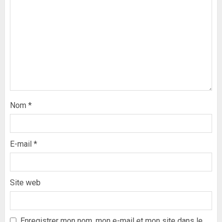
Nom
*
E-mail
*
Site web
Formation du nouveau
gouvernement : PASTEF pose
ses lignes rouges et met en
Enregistrer mon nom, mon e-mail et mon site dans le