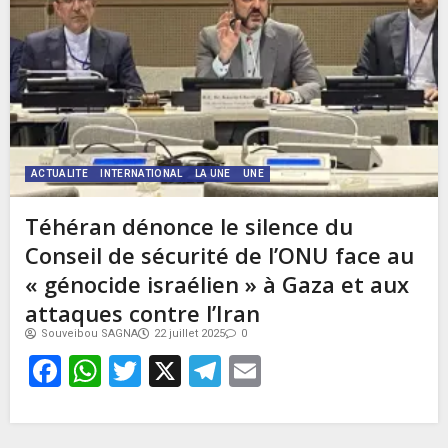
ACTUALITE
INTERNATIONAL
LA UNE
UNE
Téhéran dénonce le silence du
Conseil de sécurité de l’ONU face au
« génocide israélien » à Gaza et aux
attaques contre l’Iran
Souveibou SAGNA
22 juillet 2025
0
Facebook
WhatsApp
Twitter
X
Telegram
Email