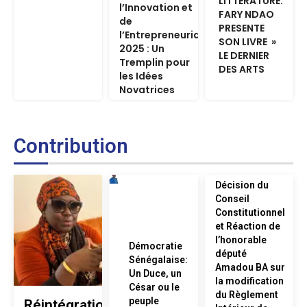
LITTERATURE:
l’Innovation et
FARY NDAO
de
PRESENTE
l’Entrepreneuriat
SON LIVRE »
2025 : Un
LE DERNIER
Tremplin pour
DES ARTS
les Idées
Novatrices
Contribution
Décision du
Conseil
Constitutionnel
et Réaction de
l’honorable
Démocratie
député
Sénégalaise:
Amadou BA sur
Un Duce, un
la modification
César ou le
du Règlement
peuple
Réintégration