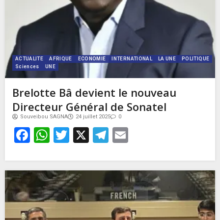
ACTUALITE
AFRIQUE
ECONOMIE
INTERNATIONAL
LA UNE
POLITIQUE
Sciences
UNE
Brelotte Bâ devient le nouveau
Directeur Général de Sonatel
Souveibou SAGNA
24 juillet 2025
0
Facebook
WhatsApp
Twitter
X
Telegram
Email