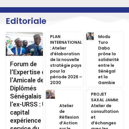
Editoriale
PLAN
Modu
INTERNATIONAL
Turo
: Atelier
Dabo
d’élaboration
prône la
de la nouvelle
solidarité
Forum de
stratégie pays
entre le
pour la
Sénégal
l’Expertise de
période 2026 –
et la
l’Amicale des
2030
Gambie
Diplômés
PROJET
Sénégalais de
SAXAL JAMM:
l’ex-URSS : Un
Atelier
Atelier de
de
consultation
capital
Réflexion
et
expérience au
d’Action
d’échanges
service du
sur le
avec les