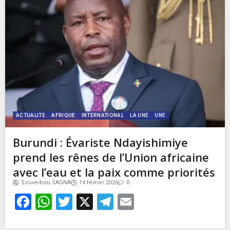
ACTUALITE
AFRIQUE
INTERNATIONAL
LA UNE
UNE
Burundi : Évariste Ndayishimiye
prend les rênes de l’Union africaine
avec l’eau et la paix comme priorités
Souveibou SAGNA
14 février 2026
0
Facebook
WhatsApp
Twitter
X
Telegram
Email