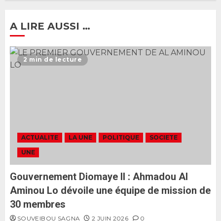
membres
2 JUIN 2026
0
1
A LIRE AUSSI …
Ousmane Sonko rassure : «
L’Assemblée nationale ne
2 min de lecture
censurera pas le gouvernement
tant qu’il n’y aura pas d’attaque
politique contre Pastef »
2
2 JUIN 2026
0
Formation du nouveau
gouvernement : PASTEF pose
ACTUALITE
LA UNE
POLITIQUE
SOCIETE
ses lignes rouges et met en
UNE
garde ses responsables
26 MAI 2026
0
3
Gouvernement Diomaye II : Ahmadou Al
Aminou Lo dévoile une équipe de mission de
30 membres
SOUVEIBOU SAGNA
2 JUIN 2026
0