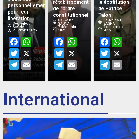
rétablissement
la destitution
personnellement
de l’ordre
de Patrice
pour leur
constitutionnel
Talon
libération
Souveibou
Souveibou
Souveibou
SAGNA
SAGNA
SAGNA
7 décembre
7 décembre
21 janvier 2026
2025
2025
Facebook
WhatsApp
Facebook
WhatsApp
Face
Wh
Twitter
X
Twitter
X
Twitt
X
Telegram
Email
Telegram
Email
Teleg
Em
International