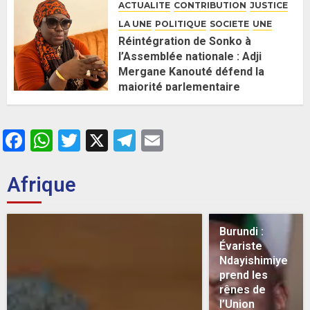
ACTUALITE
CONTRIBUTION
JUSTICE
LA UNE
POLITIQUE
SOCIETE
UNE
Réintégration de Sonko à
l’Assemblée nationale : Adji
Mergane Kanouté défend la
majorité parlementaire
26 MAI 2026
0
Facebook
WhatsApp
Twitter
X
Telegram
Email
Afrique
Burundi :
Évariste
Ndayishimiye
prend les
rênes de
l’Union