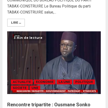
COMMUNIQUÉ DU BUREAU POLITIQUE DU PARTI
TABAX-CONSTRUIRE Le Bureau Politique du parti
Formation du nouveau
TABAX-CONSTRUIRE salue,...
gouvernement : PASTEF pose
ses lignes rouges et met en
LIRE ...
garde ses responsables
26 MAI 2026
0
3
3 min de lecture
Réintégration de Sonko à
l’Assemblée nationale : Adji
Mergane Kanouté défend la
majorité parlementaire
26 MAI 2026
0
4
ACTUALITE
ECONOMIE
LA UNE
POLITIQUE
Guy Marius Sagna inquiet après la
SOCIETE
UNE
nomination d’Al Aminou Lo : «
J’espère me tromper »
26 MAI 2026
0
Rencontre tripartite : Ousmane Sonko
5