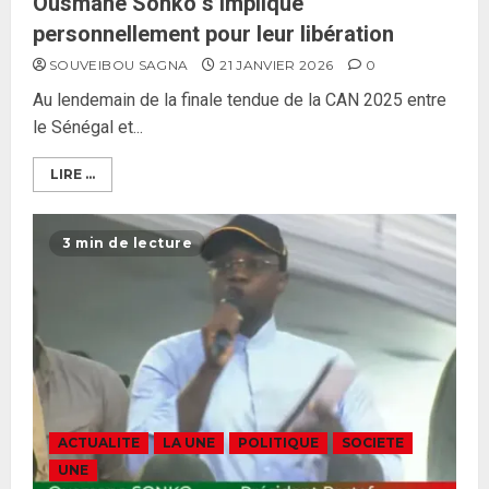
Ousmane Sonko s’implique
personnellement pour leur libération
SOUVEIBOU SAGNA
21 JANVIER 2026
0
Au lendemain de la finale tendue de la CAN 2025 entre
le Sénégal et...
LIRE ...
3 min de lecture
ACTUALITE
LA UNE
POLITIQUE
SOCIETE
UNE