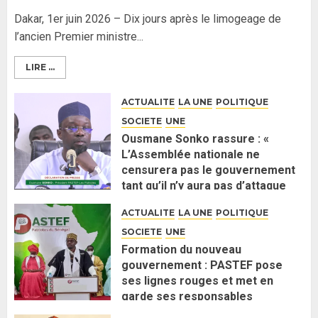
Dakar, 1er juin 2026 – Dix jours après le limogeage de
l’ancien Premier ministre...
LIRE ...
ACTUALITE
LA UNE
POLITIQUE
SOCIETE
UNE
Ousmane Sonko rassure : «
L’Assemblée nationale ne
censurera pas le gouvernement
tant qu’il n’y aura pas d’attaque
politique contre Pastef »
ACTUALITE
LA UNE
POLITIQUE
2 JUIN 2026
0
SOCIETE
UNE
Formation du nouveau
gouvernement : PASTEF pose
ses lignes rouges et met en
garde ses responsables
26 MAI 2026
0