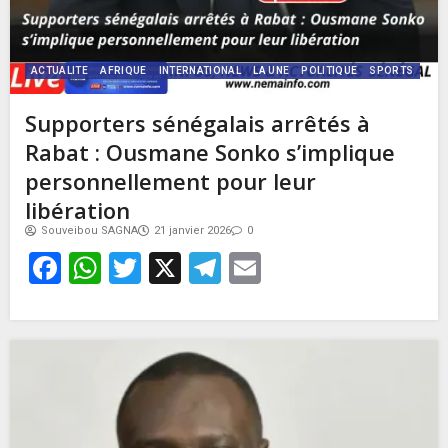
ACTUALITE
AFRIQUE
INTERNATIONAL
LA UNE
POLITIQUE
SPORTS
Supporters sénégalais arrêtés à
Rabat : Ousmane Sonko s’implique
personnellement pour leur
libération
Souveibou SAGNA
21 janvier 2026
0
Facebook
WhatsApp
Twitter
X
Telegram
Email