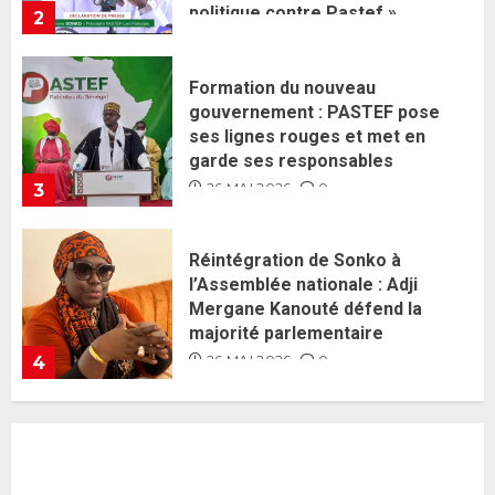
26 MAI 2026
0
3
Réintégration de Sonko à
l’Assemblée nationale : Adji
Mergane Kanouté défend la
majorité parlementaire
26 MAI 2026
0
4
Guy Marius Sagna inquiet après la
nomination d’Al Aminou Lo : «
J’espère me tromper »
26 MAI 2026
0
5
Gouvernement Diomaye II :
Ahmadou Al Aminou Lo dévoile
une équipe de mission de 30