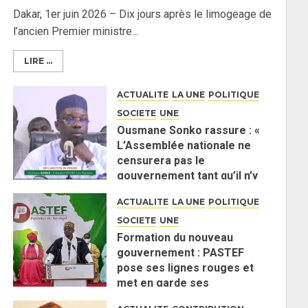
Dakar, 1er juin 2026 – Dix jours après le limogeage de
l’ancien Premier ministre...
LIRE ...
ACTUALITE
LA UNE
POLITIQUE
SOCIETE
UNE
Ousmane Sonko rassure : «
L’Assemblée nationale ne
censurera pas le
gouvernement tant qu’il n’y
aura pas d’attaque politique
ACTUALITE
LA UNE
POLITIQUE
contre Pastef »
SOCIETE
UNE
2 JUIN 2026
0
Formation du nouveau
gouvernement : PASTEF
pose ses lignes rouges et
met en garde ses
responsables