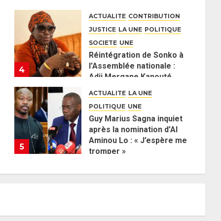
responsables
ACTUALITE
CONTRIBUTION
26 MAI 2026
0
JUSTICE
LA UNE
POLITIQUE
SOCIETE
UNE
Réintégration de Sonko à
l’Assemblée nationale :
4
Adji Mergane Kanouté
défend la majorité
ACTUALITE
LA UNE
parlementaire
POLITIQUE
UNE
26 MAI 2026
0
Guy Marius Sagna inquiet
après la nomination d’Al
Aminou Lo : « J’espère me
5
tromper »
26 MAI 2026
0