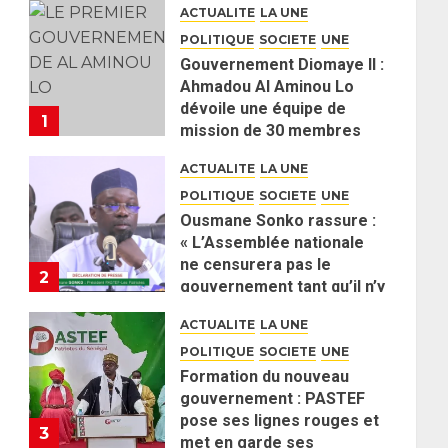
ACTUALITE
LA UNE
POLITIQUE
SOCIETE
UNE
Gouvernement Diomaye II :
Ahmadou Al Aminou Lo
dévoile une équipe de
1
mission de 30 membres
2 JUIN 2026
0
ACTUALITE
LA UNE
POLITIQUE
SOCIETE
UNE
Ousmane Sonko rassure :
« L’Assemblée nationale
ne censurera pas le
2
gouvernement tant qu’il n’y
aura pas d’attaque
ACTUALITE
LA UNE
politique contre Pastef »
POLITIQUE
SOCIETE
UNE
2 JUIN 2026
0
Formation du nouveau
gouvernement : PASTEF
pose ses lignes rouges et
3
met en garde ses