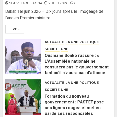
SOUVEIBOU SAGNA
2 JUIN 2026
0
Dakar, 1er juin 2026 – Dix jours après le limogeage de
l’ancien Premier ministre...
LIRE ...
ACTUALITE
LA UNE
POLITIQUE
SOCIETE
UNE
Ousmane Sonko rassure : «
L’Assemblée nationale ne
censurera pas le gouvernement
tant qu’il n’y aura pas d’attaque
politique contre Pastef »
ACTUALITE
LA UNE
POLITIQUE
2 JUIN 2026
0
SOCIETE
UNE
Formation du nouveau
gouvernement : PASTEF pose
ses lignes rouges et met en
garde ses responsables