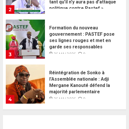
garde ses responsables
26 MAI 2026
0
3
Réintégration de Sonko à
l’Assemblée nationale : Adji
Mergane Kanouté défend la
majorité parlementaire
26 MAI 2026
0
4
Guy Marius Sagna inquiet après la
nomination d’Al Aminou Lo : «
J’espère me tromper »
26 MAI 2026
0
5
Gouvernement Diomaye II :
Ahmadou Al Aminou Lo dévoile