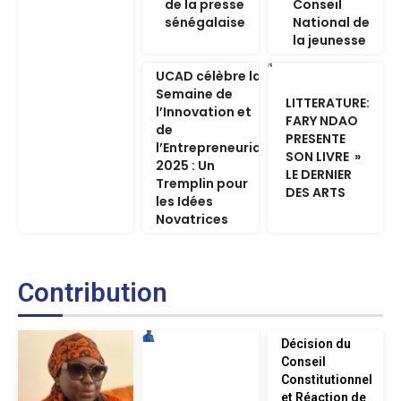
de la presse
Conseil
sénégalaise
National de
la jeunesse
UCAD célèbre la
Semaine de
LITTERATURE:
l’Innovation et
FARY NDAO
de
PRESENTE
l’Entrepreneuriat
SON LIVRE »
2025 : Un
LE DERNIER
Tremplin pour
DES ARTS
les Idées
Novatrices
Contribution
Décision du
Conseil
Constitutionnel
et Réaction de