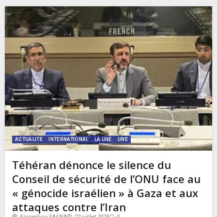
ACTUALITE
INTERNATIONAL
LA UNE
UNE
Téhéran dénonce le silence du
Conseil de sécurité de l’ONU face au
« génocide israélien » à Gaza et aux
attaques contre l’Iran
Souveibou SAGNA
22 juillet 2025
0