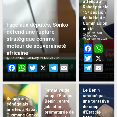
attendu à
Rabat pour la
15ᵉ session
de la Haute
Commission
Face aux députés, Sonko
mixte
défend une rupture
Souveibou
SAGNA
stratégique comme
21 janvier 2026
moteur de souveraineté
Face
Wh
africaine
Twitt
X
Souveibou SAGNA
24 février 2026
Facebook
WhatsApp
Twitter
X
Telegram
Email
Teleg
Em
Tentative de
Le Bénin
coup d’État au
secoué par
Supporters
Bénin : entre
une tentative
sénégalais
jubilation
de coup
arrêtés à Rabat :
prématurée de
d’État : le
Ousmane Sonko