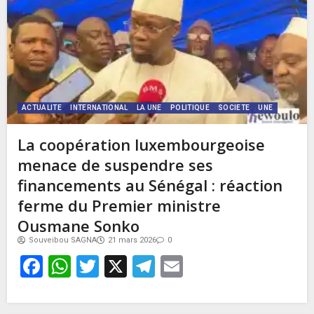
ACTUALITE
INTERNATIONAL
LA UNE
POLITIQUE
SOCIETE
UNE
La coopération luxembourgeoise
menace de suspendre ses
financements au Sénégal : réaction
ferme du Premier ministre
Ousmane Sonko
Souveibou SAGNA
21 mars 2026
0
Facebook
WhatsApp
Twitter
X
Telegram
Email