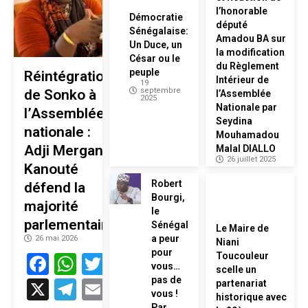
l’honorable
Démocratie
député
Sénégalaise:
Amadou BA sur
Un Duce, un
la modification
César ou le
du Règlement
peuple
Réintégration
Intérieur de
19
septembre
de Sonko à
l’Assemblée
2025
Nationale par
l’Assemblée
Seydina
nationale :
Mouhamadou
Adji Mergane
Malal DIALLO
26 juillet 2025
Kanouté
Robert
défend la
Bourgi,
majorité
le
parlementaire
Sénégal
Le Maire de
a peur
26 mai 2026
Niani
pour
Facebook
WhatsApp
Twitter
Toucouleur
vous…
scelle un
pas de
X
Telegram
Email
partenariat
vous !
historique avec
Par