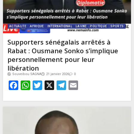
ACTUALITE
AFRIQUE
INTERNATIONAL
LA UNE
POLITIQUE
SPORTS
Supporters sénégalais arrêtés à
Rabat : Ousmane Sonko s’implique
personnellement pour leur
libération
Souveibou SAGNA
21 janvier 2026
0
Facebook
WhatsApp
Twitter
X
Telegram
Email