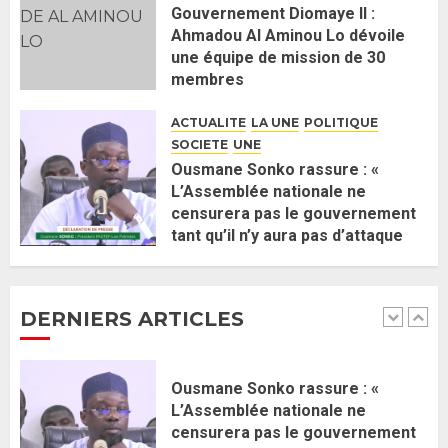
5
Gouvernement Diomaye II :
Ahmadou Al Aminou Lo dévoile
une équipe de mission de 30
Gouvernement Diomaye II :
membres
Ahmadou Al Aminou Lo dévoile
2 JUIN 2026
0
une équipe de mission de 30
ACTUALITE
LA UNE
POLITIQUE
membres
SOCIETE
UNE
2 JUIN 2026
0
1
Ousmane Sonko rassure : «
L’Assemblée nationale ne
censurera pas le gouvernement
Ousmane Sonko rassure : «
tant qu’il n’y aura pas d’attaque
L’Assemblée nationale ne
politique contre Pastef »
censurera pas le gouvernement
2 JUIN 2026
0
tant qu’il n’y aura pas d’attaque
DERNIERS ARTICLES
politique contre Pastef »
2
2 JUIN 2026
0
Formation du nouveau
gouvernement : PASTEF pose
ses lignes rouges et met en