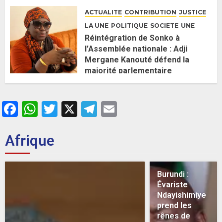
26 MAI 2026
0
ACTUALITE
CONTRIBUTION
JUSTICE
LA UNE
POLITIQUE
SOCIETE
UNE
Réintégration de Sonko à
l’Assemblée nationale : Adji
Mergane Kanouté défend la
majorité parlementaire
26 MAI 2026
0
Facebook
WhatsApp
Twitter
X
Telegram
Email
Afrique
Burundi :
Évariste
Ndayishimiye
prend les
rênes de