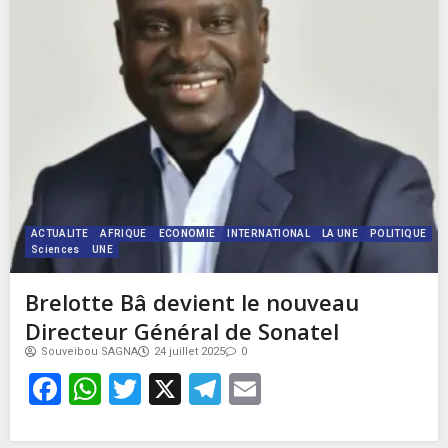
ACTUALITE
AFRIQUE
ECONOMIE
INTERNATIONAL
LA UNE
POLITIQUE
Sciences
UNE
Brelotte Bâ devient le nouveau
Directeur Général de Sonatel
Souveibou SAGNA
24 juillet 2025
0
Facebook
WhatsApp
Twitter
X
Telegram
Email