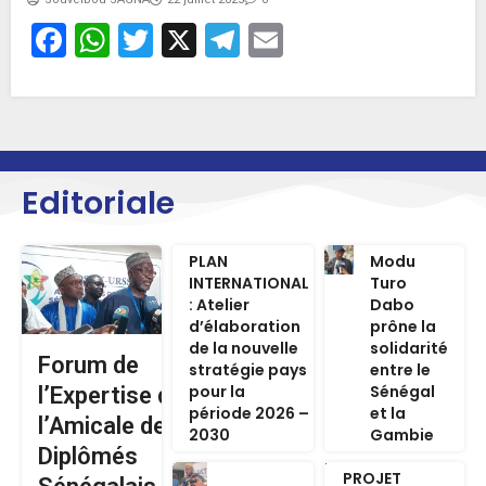
Facebook
WhatsApp
Twitter
X
Telegram
Email
Editoriale
PLAN
Modu
INTERNATIONAL
Turo
: Atelier
Dabo
d’élaboration
prône la
de la nouvelle
solidarité
Forum de
stratégie pays
entre le
pour la
Sénégal
l’Expertise de
période 2026 –
et la
l’Amicale des
2030
Gambie
Diplômés
PROJET