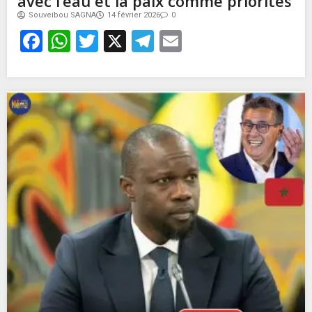
avec l’eau et la paix comme priorités
Souveibou SAGNA
14 février 2026
0
Facebook
WhatsApp
Twitter
X
Telegram
Email