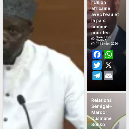
l’Union
africaine
avec l’eau et
la paix
comme
priorités
Souveibou
SAGNA
14 février 2026
Face
Wh
Twitt
X
Teleg
Em
Relations
Sénégal–
Maroc :
Ousmane
Sonko