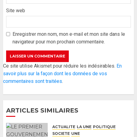
Site web
Formation du nouveau
gouvernement : PASTEF pose
ses lignes rouges et met en
Enregistrer mon nom, mon e-mail et mon site dans le
garde ses responsables
navigateur pour mon prochain commentaire.
26 MAI 2026
0
3
Réintégration de Sonko à
Ce site utilise Akismet pour réduire les indésirables.
En
l’Assemblée nationale : Adji
savoir plus sur la façon dont les données de vos
Mergane Kanouté défend la
commentaires sont traitées
.
majorité parlementaire
26 MAI 2026
0
4
ARTICLES SIMILAIRES
Guy Marius Sagna inquiet après la
nomination d’Al Aminou Lo : «
ACTUALITE
LA UNE
POLITIQUE
J’espère me tromper »
SOCIETE
UNE
26 MAI 2026
0