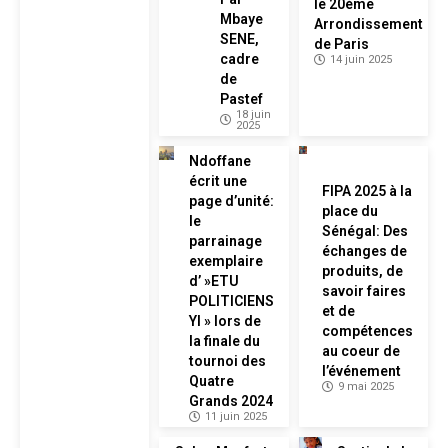
le 20ème
Mbaye
Arrondissement
SENE,
de Paris
cadre
14 juin 2025
de
Pastef
18 juin
2025
Ndoffane
écrit une
FIPA 2025 à la
page d’unité:
place du
le
Sénégal: Des
parrainage
échanges de
exemplaire
produits, de
d’ »ETU
savoir faires
POLITICIENS
et de
YI » lors de
compétences
la finale du
au coeur de
tournoi des
l’événement
Quatre
9 mai 2025
Grands 2024
11 juin 2025