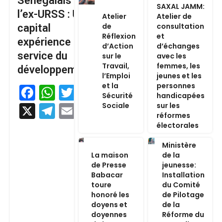
Sénégalais de
SAXAL JAMM:
l’ex-URSS : Un
Atelier
Atelier de
de
consultation
capital
Réflexion
et
expérience au
d’Action
d’échanges
service du
sur le
avec les
Travail,
femmes, les
développement
l’Emploi
jeunes et les
et la
personnes
Facebook
WhatsApp
Twitter
Sécurité
handicapées
Sociale
sur les
X
Telegram
Email
réformes
électorales
Ministère
La maison
de la
de Presse
jeunesse:
Babacar
Installation
toure
du Comité
honoré les
de Pilotage
doyens et
de la
doyennes
Réforme du