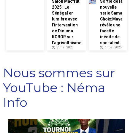
Salon Macfrut
Sortie de la
2025 : Le
nouvelle
Sénégal en
serie Sama
lumière avec
Choix:Maya
l’intervention
révèle une
de Diouma
facette
KOBOR sur
inédite de
l’agrivoltaïsme
son talent
7 mai 2025
1 mai 2025
Nous sommes sur
YouTube : Néma
Info