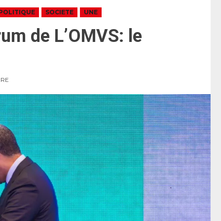
POLITIQUE
SOCIETE
UNE
rum de L’OMVS: le
URE