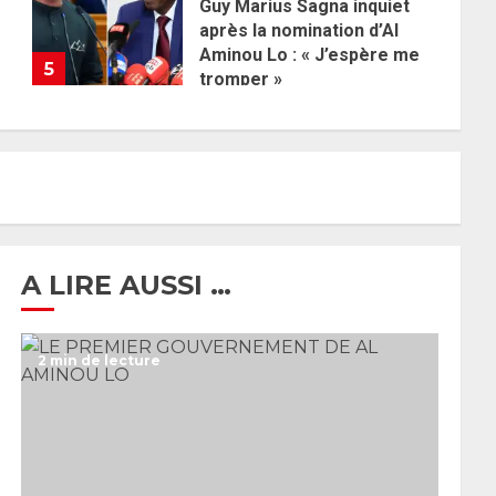
Guy Marius Sagna inquiet
après la nomination d’Al
Aminou Lo : « J’espère me
5
tromper »
26 MAI 2026
0
A LIRE AUSSI …
2 min de lecture