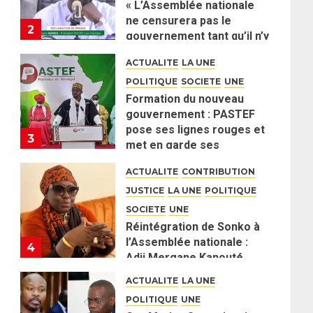
« L’Assemblée nationale
ne censurera pas le
2
gouvernement tant qu’il n’y
aura pas d’attaque
ACTUALITE
LA UNE
politique contre Pastef »
POLITIQUE
SOCIETE
UNE
2 JUIN 2026
0
Formation du nouveau
gouvernement : PASTEF
pose ses lignes rouges et
3
met en garde ses
responsables
ACTUALITE
CONTRIBUTION
26 MAI 2026
0
JUSTICE
LA UNE
POLITIQUE
SOCIETE
UNE
Réintégration de Sonko à
l’Assemblée nationale :
4
Adji Mergane Kanouté
défend la majorité
ACTUALITE
LA UNE
parlementaire
POLITIQUE
UNE
26 MAI 2026
0