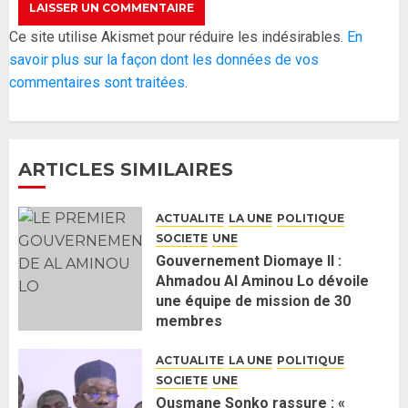
Réintégration de Sonko à
Ce site utilise Akismet pour réduire les indésirables.
En
l’Assemblée nationale : Adji
savoir plus sur la façon dont les données de vos
Mergane Kanouté défend la
commentaires sont traitées
.
majorité parlementaire
26 MAI 2026
0
4
ARTICLES SIMILAIRES
Guy Marius Sagna inquiet après la
nomination d’Al Aminou Lo : «
ACTUALITE
LA UNE
POLITIQUE
J’espère me tromper »
SOCIETE
UNE
26 MAI 2026
0
5
Gouvernement Diomaye II :
Ahmadou Al Aminou Lo dévoile
une équipe de mission de 30
Gouvernement Diomaye II :
membres
Ahmadou Al Aminou Lo dévoile
2 JUIN 2026
0
une équipe de mission de 30
ACTUALITE
LA UNE
POLITIQUE
membres
SOCIETE
UNE
2 JUIN 2026
0
1
Ousmane Sonko rassure : «