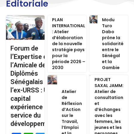
Editoriale
PLAN
Modu
INTERNATIONAL
Turo
: Atelier
Dabo
d’élaboration
prône la
de la nouvelle
solidarité
Forum de
stratégie pays
entre le
pour la
Sénégal
l’Expertise de
période 2026 –
et la
l’Amicale des
2030
Gambie
Diplômés
PROJET
Sénégalais de
SAXAL JAMM:
l’ex-URSS : Un
Atelier
Atelier de
de
consultation
capital
Réflexion
et
expérience au
d’Action
d’échanges
service du
sur le
avec les
Travail,
femmes, les
développement
l’Emploi
jeunes et les
et la
personnes