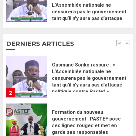
L’Assemblée nationale ne
censurera pas le gouvernement
Ousmane Sonko rassure : «
tant qu’il n’y aura pas d’attaque
L’Assemblée nationale ne
politique contre Pastef »
censurera pas le gouvernement
2 JUIN 2026
0
tant qu’il n’y aura pas d’attaque
DERNIERS ARTICLES
politique contre Pastef »
2
2 JUIN 2026
0
Formation du nouveau
gouvernement : PASTEF pose
ses lignes rouges et met en
garde ses responsables
26 MAI 2026
0
3
Réintégration de Sonko à
l’Assemblée nationale : Adji
Mergane Kanouté défend la
majorité parlementaire