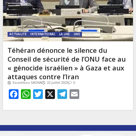
ACTUALITE
INTERNATIONAL
LA UNE
UNE
Téhéran dénonce le silence du
Conseil de sécurité de l’ONU face au
« génocide israélien » à Gaza et aux
attaques contre l’Iran
Souveibou SAGNA
22 juillet 2025
0
Facebook
WhatsApp
Twitter
X
Telegram
Email