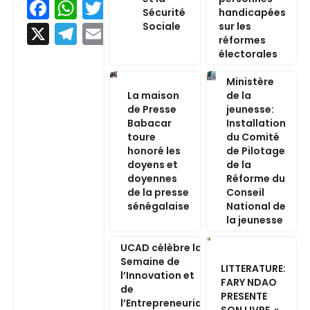
Facebook
WhatsApp
Twitter
Sécurité
handicapées
Sociale
sur les
X
Telegram
Email
réformes
électorales
Ministère
La maison
de la
de Presse
jeunesse:
Babacar
Installation
toure
du Comité
honoré les
de Pilotage
doyens et
de la
doyennes
Réforme du
de la presse
Conseil
sénégalaise
National de
la jeunesse
UCAD célèbre la
Semaine de
LITTERATURE:
l’Innovation et
FARY NDAO
de
PRESENTE
l’Entrepreneuriat
SON LIVRE »