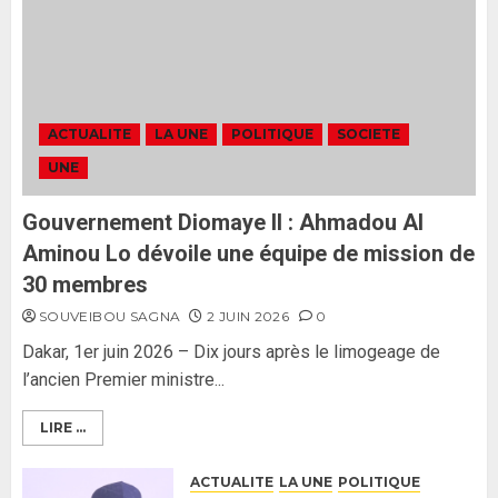
tant qu’il n’y aura pas d’attaque
politique contre Pastef »
2
2 JUIN 2026
0
Formation du nouveau
gouvernement : PASTEF pose
ACTUALITE
LA UNE
POLITIQUE
SOCIETE
ses lignes rouges et met en
UNE
garde ses responsables
26 MAI 2026
0
3
Gouvernement Diomaye II : Ahmadou Al
Aminou Lo dévoile une équipe de mission de
30 membres
SOUVEIBOU SAGNA
2 JUIN 2026
0
Dakar, 1er juin 2026 – Dix jours après le limogeage de
l’ancien Premier ministre...
LIRE ...
ACTUALITE
LA UNE
POLITIQUE