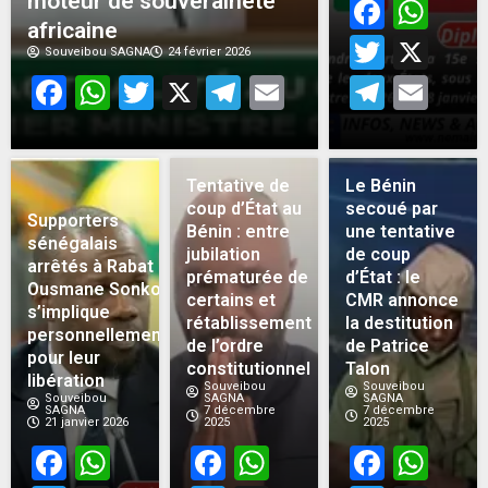
moteur de souveraineté
Face
Wh
africaine
Twitt
X
Souveibou SAGNA
24 février 2026
Facebook
WhatsApp
Twitter
X
Telegram
Email
Teleg
Em
Tentative de
Le Bénin
coup d’État au
secoué par
Supporters
Bénin : entre
une tentative
sénégalais
jubilation
de coup
arrêtés à Rabat :
prématurée de
d’État : le
Ousmane Sonko
certains et
CMR annonce
s’implique
rétablissement
la destitution
personnellement
de l’ordre
de Patrice
pour leur
constitutionnel
Talon
libération
Souveibou
Souveibou
Souveibou
SAGNA
SAGNA
SAGNA
7 décembre
7 décembre
21 janvier 2026
2025
2025
Facebook
WhatsApp
Facebook
WhatsApp
Face
Wh