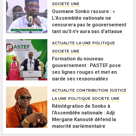
SOCIETE
UNE
Ousmane Sonko rassure : «
L’Assemblée nationale ne
censurera pas le gouvernement
tant qu’il n’y aura pas d’attaque
politique contre Pastef »
ACTUALITE
LA UNE
POLITIQUE
2 JUIN 2026
0
SOCIETE
UNE
Formation du nouveau
gouvernement : PASTEF pose
ses lignes rouges et met en
garde ses responsables
26 MAI 2026
0
ACTUALITE
CONTRIBUTION
JUSTICE
LA UNE
POLITIQUE
SOCIETE
UNE
Réintégration de Sonko à
l’Assemblée nationale : Adji
Mergane Kanouté défend la
majorité parlementaire
26 MAI 2026
0