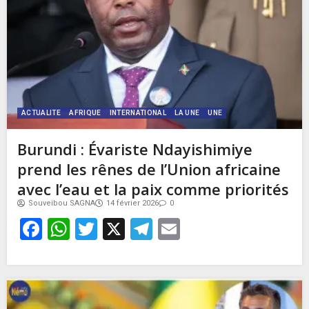
ACTUALITE
AFRIQUE
INTERNATIONAL
LA UNE
UNE
Burundi : Évariste Ndayishimiye
prend les rênes de l’Union africaine
avec l’eau et la paix comme priorités
Souveibou SAGNA
14 février 2026
0
Facebook
WhatsApp
Twitter
X
Telegram
Email