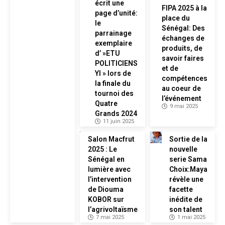
écrit une
FIPA 2025 à la
page d’unité:
place du
le
Sénégal: Des
parrainage
échanges de
exemplaire
produits, de
d’ »ETU
savoir faires
POLITICIENS
et de
YI » lors de
compétences
la finale du
au coeur de
tournoi des
l’événement
Quatre
9 mai 2025
Grands 2024
11 juin 2025
Salon Macfrut
Sortie de la
2025 : Le
nouvelle
Sénégal en
serie Sama
lumière avec
Choix:Maya
l’intervention
révèle une
de Diouma
facette
KOBOR sur
inédite de
l’agrivoltaïsme
son talent
7 mai 2025
1 mai 2025