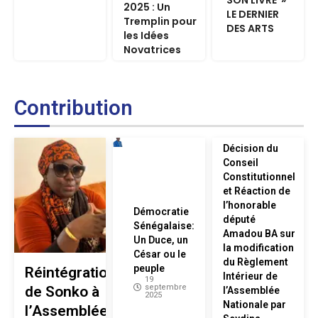
2025 : Un
LE DERNIER
Tremplin pour
DES ARTS
les Idées
Novatrices
Contribution
Décision du
Conseil
Constitutionnel
et Réaction de
l’honorable
Démocratie
député
Sénégalaise:
Amadou BA sur
Un Duce, un
la modification
César ou le
du Règlement
peuple
Réintégration
Intérieur de
19
septembre
de Sonko à
l’Assemblée
2025
Nationale par
l’Assemblée