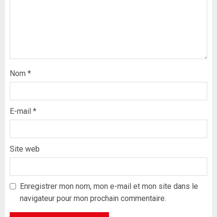
Nom
*
E-mail
*
Site web
Formation du nouveau
gouvernement : PASTEF pose
ses lignes rouges et met en
Enregistrer mon nom, mon e-mail et mon site dans le
garde ses responsables
navigateur pour mon prochain commentaire.
26 MAI 2026
0
3