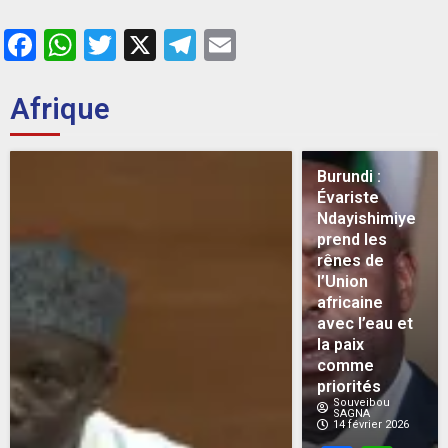
Facebook
WhatsApp
Twitter
X
Telegram
Email
Afrique
Burundi :
Évariste
Ndayishimiye
prend les
rênes de
l’Union
africaine
avec l’eau et
la paix
comme
priorités
Souveibou
SAGNA
14 février 2026