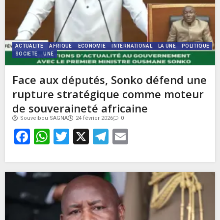
ACTUALITE
AFRIQUE
ECONOMIE
INTERNATIONAL
LA UNE
POLITIQUE
SOCIETE
UNE
Face aux députés, Sonko défend une
rupture stratégique comme moteur
de souveraineté africaine
Souveibou SAGNA
24 février 2026
0
Facebook
WhatsApp
Twitter
X
Telegram
Email