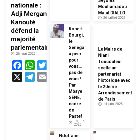
Seydina
nationale :
Mouhamadou
Adji Mergane
Malal DIALLO
26 juillet 2025
Kanouté
Robert
défend la
Bourgi,
majorité
le
parlementaire
Sénégal
Le Maire de
a peur
26 mai 2026
Niani
pour
Facebook
WhatsApp
Twitter
Toucouleur
vous…
scelle un
pas de
X
Telegram
Email
partenariat
vous !
historique avec
Par
le 20ème
Mbaye
Arrondissement
SENE,
de Paris
cadre
14 juin 2025
de
Pastef
18 juin
2025
Ndoffane