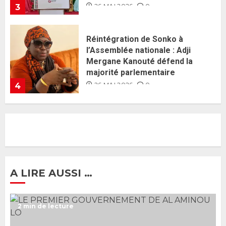
26 MAI 2026
0
4
Guy Marius Sagna inquiet après la
nomination d’Al Aminou Lo : «
J’espère me tromper »
26 MAI 2026
0
5
Gouvernement Diomaye II :
Ahmadou Al Aminou Lo dévoile
une équipe de mission de 30
membres
2 JUIN 2026
0
1
A LIRE AUSSI …
Ousmane Sonko rassure : «
2 min de lecture
L’Assemblée nationale ne
censurera pas le gouvernement