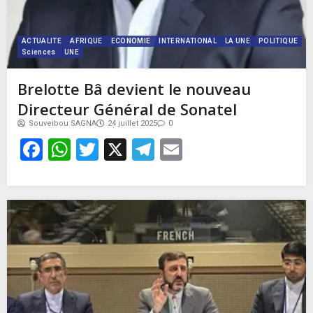
ACTUALITE
AFRIQUE
ECONOMIE
INTERNATIONAL
LA UNE
POLITIQUE
Sciences
UNE
Brelotte Bâ devient le nouveau
Directeur Général de Sonatel
Souveibou SAGNA
24 juillet 2025
0
Facebook
WhatsApp
Twitter
X
Telegram
Email