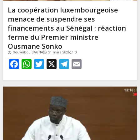
La coopération luxembourgeoise
menace de suspendre ses
financements au Sénégal : réaction
ferme du Premier ministre
Ousmane Sonko
Souveibou SAGNA
21 mars 2026
0
Facebook
WhatsApp
Twitter
X
Telegram
Email