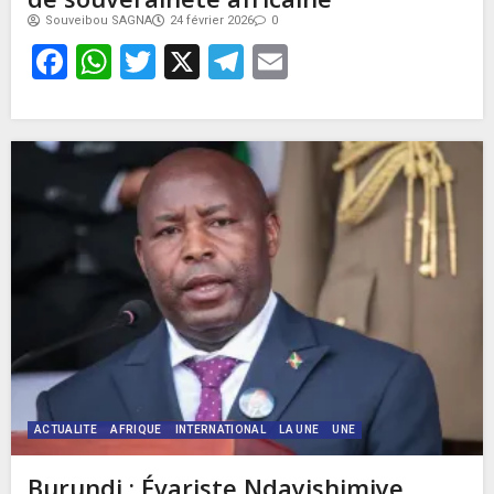
Souveibou SAGNA
24 février 2026
0
Facebook
WhatsApp
Twitter
X
Telegram
Email
ACTUALITE
AFRIQUE
INTERNATIONAL
LA UNE
UNE
Burundi : Évariste Ndayishimiye