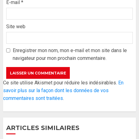
E-mail
*
Site web
Formation du nouveau
gouvernement : PASTEF pose
ses lignes rouges et met en
Enregistrer mon nom, mon e-mail et mon site dans le
garde ses responsables
navigateur pour mon prochain commentaire.
26 MAI 2026
0
3
Réintégration de Sonko à
Ce site utilise Akismet pour réduire les indésirables.
En
l’Assemblée nationale : Adji
savoir plus sur la façon dont les données de vos
Mergane Kanouté défend la
commentaires sont traitées
.
majorité parlementaire
26 MAI 2026
0
4
ARTICLES SIMILAIRES
Guy Marius Sagna inquiet après la