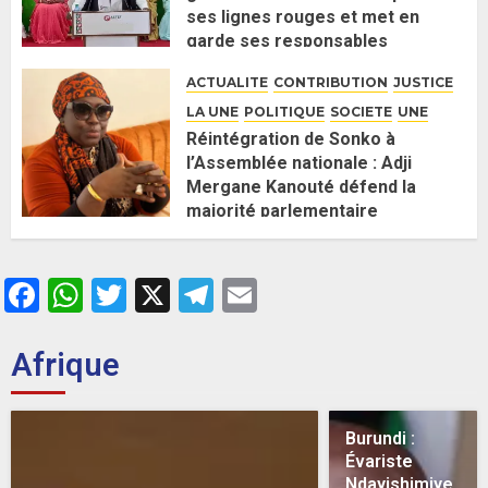
ses lignes rouges et met en
garde ses responsables
26 MAI 2026
0
ACTUALITE
CONTRIBUTION
JUSTICE
LA UNE
POLITIQUE
SOCIETE
UNE
Réintégration de Sonko à
l’Assemblée nationale : Adji
Mergane Kanouté défend la
majorité parlementaire
26 MAI 2026
0
Facebook
WhatsApp
Twitter
X
Telegram
Email
Afrique
Burundi :
Évariste
Ndayishimiye