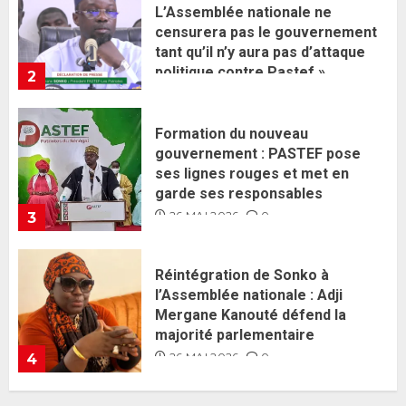
gouvernement : PASTEF pose
ses lignes rouges et met en
garde ses responsables
26 MAI 2026
0
3
Réintégration de Sonko à
l’Assemblée nationale : Adji
Mergane Kanouté défend la
majorité parlementaire
26 MAI 2026
0
4
Guy Marius Sagna inquiet après la
nomination d’Al Aminou Lo : «
J’espère me tromper »
26 MAI 2026
0
5