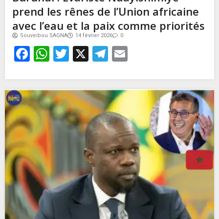
prend les rênes de l’Union africaine
avec l’eau et la paix comme priorités
Souveibou SAGNA
14 février 2026
0
Facebook
WhatsApp
Twitter
X
Telegram
Email