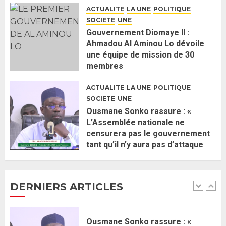
nomination d’Al Aminou Lo : «
ACTUALITE
LA UNE
POLITIQUE
J’espère me tromper »
SOCIETE
UNE
26 MAI 2026
0
5
Gouvernement Diomaye II :
Ahmadou Al Aminou Lo dévoile
une équipe de mission de 30
Gouvernement Diomaye II :
membres
Ahmadou Al Aminou Lo dévoile
2 JUIN 2026
0
une équipe de mission de 30
ACTUALITE
LA UNE
POLITIQUE
membres
SOCIETE
UNE
2 JUIN 2026
0
1
Ousmane Sonko rassure : «
L’Assemblée nationale ne
censurera pas le gouvernement
Ousmane Sonko rassure : «
tant qu’il n’y aura pas d’attaque
L’Assemblée nationale ne
politique contre Pastef »
censurera pas le gouvernement
2 JUIN 2026
0
tant qu’il n’y aura pas d’attaque
DERNIERS ARTICLES
politique contre Pastef »
2
2 JUIN 2026
0
Formation du nouveau