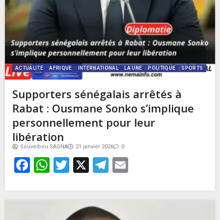
ACTUALITE
AFRIQUE
INTERNATIONAL
LA UNE
POLITIQUE
SPORTS
Supporters sénégalais arrêtés à
Rabat : Ousmane Sonko s’implique
personnellement pour leur
libération
Souveibou SAGNA
21 janvier 2026
0
Facebook
WhatsApp
Twitter
X
Telegram
Email