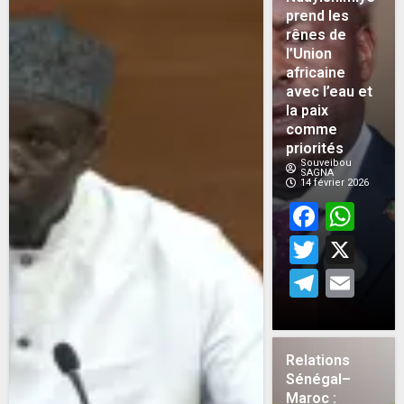
prend les
rênes de
l’Union
africaine
avec l’eau et
la paix
comme
priorités
Souveibou
SAGNA
14 février 2026
Face
Wh
Twitt
X
Teleg
Em
Relations
Sénégal–
Maroc :