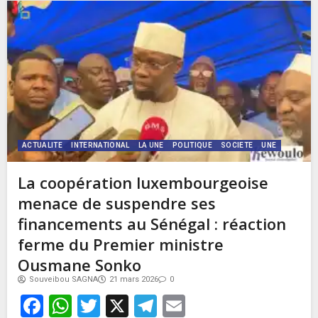
ACTUALITE
INTERNATIONAL
LA UNE
POLITIQUE
SOCIETE
UNE
La coopération luxembourgeoise
menace de suspendre ses
financements au Sénégal : réaction
ferme du Premier ministre
Ousmane Sonko
Souveibou SAGNA
21 mars 2026
0
Facebook
WhatsApp
Twitter
X
Telegram
Email