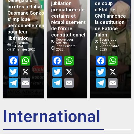
sénégalais
jubilation
de coup
arrêtés à Rabat :
prématurée de
d’État : le
Ousmane Sonko
certains et
CMR annonce
s’implique
rétablissement
la destitution
personnellement
de l’ordre
de Patrice
pour leur
constitutionnel
Talon
libération
Souveibou
Souveibou
Souveibou
SAGNA
SAGNA
SAGNA
7 décembre
7 décembre
21 janvier 2026
2025
2025
Facebook
WhatsApp
Facebook
WhatsApp
Face
Wh
Twitter
X
Twitter
X
Twitt
X
Telegram
Email
Telegram
Email
Teleg
Em
International