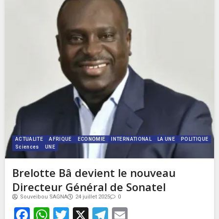
ACTUALITE
AFRIQUE
ECONOMIE
INTERNATIONAL
LA UNE
POLITIQUE
Sciences
UNE
Brelotte Bâ devient le nouveau
Directeur Général de Sonatel
Souveibou SAGNA
24 juillet 2025
0
Facebook
WhatsApp
Twitter
X
Telegram
Email