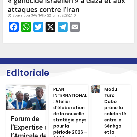
« génocide israélien » à Gaza et aux
attaques contre l’Iran
Souveibou SAGNA
22 juillet 2025
0
Facebook
WhatsApp
Twitter
X
Telegram
Email
Editoriale
PLAN
Modu
INTERNATIONAL
Turo
: Atelier
Dabo
d’élaboration
prône la
de la nouvelle
solidarité
Forum de
stratégie pays
entre le
pour la
Sénégal
l’Expertise de
période 2026 –
et la
l’Amicale des