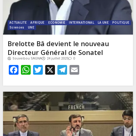
ACTUALITE
AFRIQUE
ECONOMIE
INTERNATIONAL
LA UNE
POLITIQUE
Sciences
UNE
Brelotte Bâ devient le nouveau
Directeur Général de Sonatel
Souveibou SAGNA
24 juillet 2025
0
Facebook
WhatsApp
Twitter
X
Telegram
Email