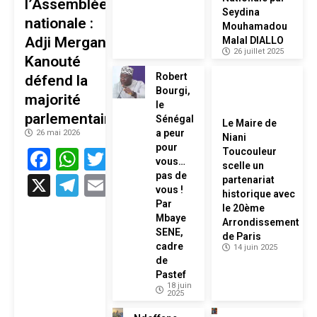
l’Assemblée
Seydina
nationale :
Mouhamadou
Adji Mergane
Malal DIALLO
26 juillet 2025
Kanouté
Robert
défend la
Bourgi,
majorité
le
parlementaire
Sénégal
Le Maire de
a peur
26 mai 2026
Niani
pour
Facebook
WhatsApp
Twitter
Toucouleur
vous…
scelle un
pas de
X
Telegram
Email
partenariat
vous !
historique avec
Par
le 20ème
Mbaye
Arrondissement
SENE,
de Paris
cadre
14 juin 2025
de
Pastef
18 juin
2025