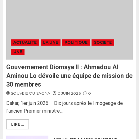
censurera pas le gouvernement
tant qu’il n’y aura pas d’attaque
politique contre Pastef »
2
2 JUIN 2026
0
Formation du nouveau
gouvernement : PASTEF pose
ACTUALITE
LA UNE
POLITIQUE
SOCIETE
ses lignes rouges et met en
UNE
garde ses responsables
26 MAI 2026
0
3
Gouvernement Diomaye II : Ahmadou Al
Aminou Lo dévoile une équipe de mission de
30 membres
SOUVEIBOU SAGNA
2 JUIN 2026
0
Dakar, 1er juin 2026 – Dix jours après le limogeage de
l’ancien Premier ministre...
LIRE ...