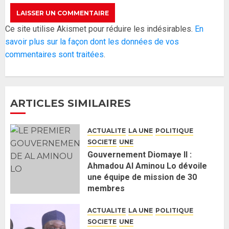
Réintégration de Sonko à
Ce site utilise Akismet pour réduire les indésirables.
En
l’Assemblée nationale : Adji
savoir plus sur la façon dont les données de vos
Mergane Kanouté défend la
commentaires sont traitées
.
majorité parlementaire
26 MAI 2026
0
4
ARTICLES SIMILAIRES
Guy Marius Sagna inquiet après la
nomination d’Al Aminou Lo : «
ACTUALITE
LA UNE
POLITIQUE
J’espère me tromper »
SOCIETE
UNE
26 MAI 2026
0
5
Gouvernement Diomaye II :
Ahmadou Al Aminou Lo dévoile
une équipe de mission de 30
Gouvernement Diomaye II :
membres
Ahmadou Al Aminou Lo dévoile
2 JUIN 2026
0
une équipe de mission de 30
ACTUALITE
LA UNE
POLITIQUE
membres
SOCIETE
UNE