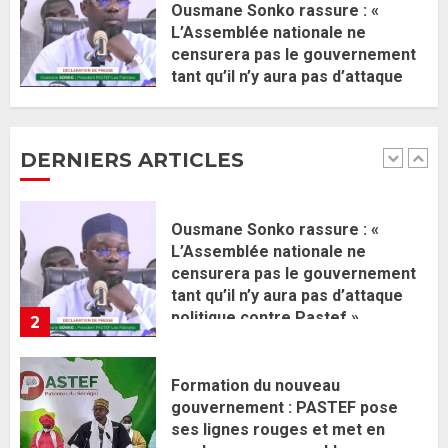
2 JUIN 2026
0
1
Ousmane Sonko rassure : «
L’Assemblée nationale ne
censurera pas le gouvernement
Ousmane Sonko rassure : «
tant qu’il n’y aura pas d’attaque
L’Assemblée nationale ne
politique contre Pastef »
censurera pas le gouvernement
2 JUIN 2026
0
tant qu’il n’y aura pas d’attaque
DERNIERS ARTICLES
politique contre Pastef »
2
2 JUIN 2026
0
Formation du nouveau
gouvernement : PASTEF pose
ses lignes rouges et met en
garde ses responsables
26 MAI 2026
0
3
Réintégration de Sonko à
l’Assemblée nationale : Adji
Mergane Kanouté défend la