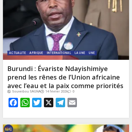
ACTUALITE
AFRIQUE
INTERNATIONAL
LA UNE
UNE
Burundi : Évariste Ndayishimiye
prend les rênes de l’Union africaine
avec l’eau et la paix comme priorités
Souveibou SAGNA
14 février 2026
0
Facebook
WhatsApp
Twitter
X
Telegram
Email