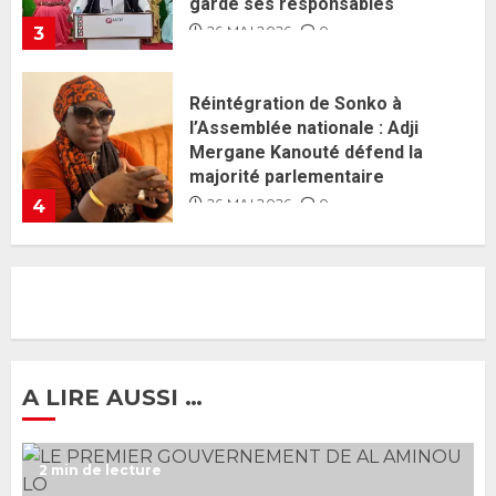
majorité parlementaire
26 MAI 2026
0
4
Guy Marius Sagna inquiet après la
nomination d’Al Aminou Lo : «
J’espère me tromper »
26 MAI 2026
0
5
Gouvernement Diomaye II :
Ahmadou Al Aminou Lo dévoile
une équipe de mission de 30
membres
2 JUIN 2026
0
1
A LIRE AUSSI …
Ousmane Sonko rassure : «
2 min de lecture
L’Assemblée nationale ne