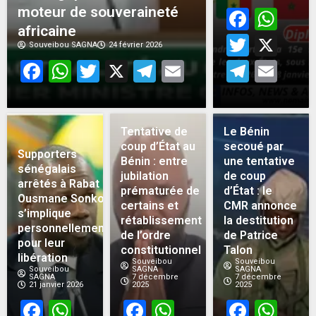
moteur de souveraineté
Face
Wh
africaine
Twitt
X
Souveibou SAGNA
24 février 2026
Facebook
WhatsApp
Twitter
X
Telegram
Email
Teleg
Em
Tentative de
Le Bénin
coup d’État au
secoué par
Supporters
Bénin : entre
une tentative
sénégalais
jubilation
de coup
arrêtés à Rabat :
prématurée de
d’État : le
Ousmane Sonko
certains et
CMR annonce
s’implique
rétablissement
la destitution
personnellement
de l’ordre
de Patrice
pour leur
constitutionnel
Talon
libération
Souveibou
Souveibou
Souveibou
SAGNA
SAGNA
SAGNA
7 décembre
7 décembre
21 janvier 2026
2025
2025
Facebook
WhatsApp
Facebook
WhatsApp
Face
Wh