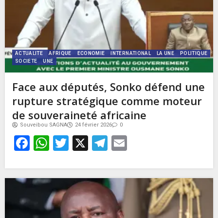
ACTUALITE
AFRIQUE
ECONOMIE
INTERNATIONAL
LA UNE
POLITIQUE
SOCIETE
UNE
Face aux députés, Sonko défend une
rupture stratégique comme moteur
de souveraineté africaine
Souveibou SAGNA
24 février 2026
0
Facebook
WhatsApp
Twitter
X
Telegram
Email