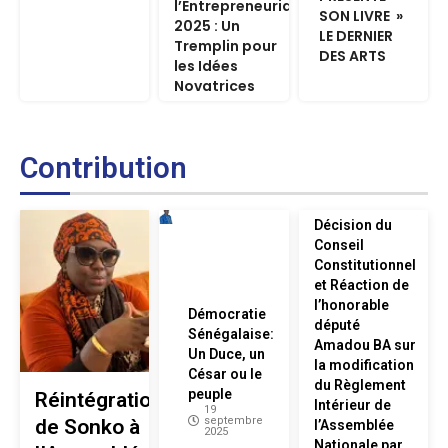
l’Entrepreneuriat
SON LIVRE »
2025 : Un
LE DERNIER
Tremplin pour
DES ARTS
les Idées
Novatrices
Contribution
Décision du
Conseil
Constitutionnel
et Réaction de
l’honorable
Démocratie
député
Sénégalaise:
Amadou BA sur
Un Duce, un
la modification
César ou le
du Règlement
peuple
Réintégration
Intérieur de
19
septembre
de Sonko à
l’Assemblée
2025
Nationale par