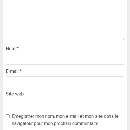
Nom
*
E-mail
*
Site web
Formation du nouveau
gouvernement : PASTEF pose
ses lignes rouges et met en
Enregistrer mon nom, mon e-mail et mon site dans le
garde ses responsables
navigateur pour mon prochain commentaire.
26 MAI 2026
0
3