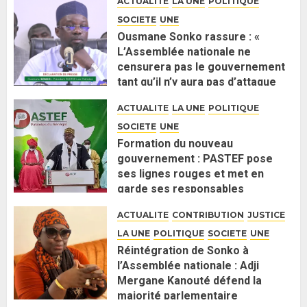
ACTUALITE
LA UNE
POLITIQUE
SOCIETE
UNE
Ousmane Sonko rassure : «
L’Assemblée nationale ne
censurera pas le gouvernement
tant qu’il n’y aura pas d’attaque
politique contre Pastef »
ACTUALITE
LA UNE
POLITIQUE
2 JUIN 2026
0
SOCIETE
UNE
Formation du nouveau
gouvernement : PASTEF pose
ses lignes rouges et met en
garde ses responsables
26 MAI 2026
0
ACTUALITE
CONTRIBUTION
JUSTICE
LA UNE
POLITIQUE
SOCIETE
UNE
Réintégration de Sonko à
l’Assemblée nationale : Adji
Mergane Kanouté défend la
majorité parlementaire