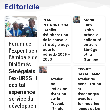
Editoriale
PLAN
Modu
INTERNATIONAL
Turo
: Atelier
Dabo
d’élaboration
prône la
de la nouvelle
solidarité
Forum de
stratégie pays
entre le
pour la
Sénégal
l’Expertise de
période 2026 –
et la
l’Amicale des
2030
Gambie
Diplômés
PROJET
Sénégalais de
SAXAL JAMM:
l’ex-URSS : Un
Atelier
Atelier de
de
consultation
capital
Réflexion
et
expérience au
d’Action
d’échanges
service du
sur le
avec les
Travail,
femmes, les
développement
l’Emploi
jeunes et les