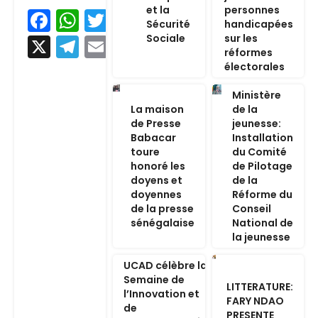
et la
personnes
Facebook
WhatsApp
Twitter
Sécurité
handicapées
Sociale
sur les
X
Telegram
Email
réformes
électorales
Ministère
La maison
de la
de Presse
jeunesse:
Babacar
Installation
toure
du Comité
honoré les
de Pilotage
doyens et
de la
doyennes
Réforme du
de la presse
Conseil
sénégalaise
National de
la jeunesse
UCAD célèbre la
Semaine de
LITTERATURE:
l’Innovation et
FARY NDAO
de
PRESENTE