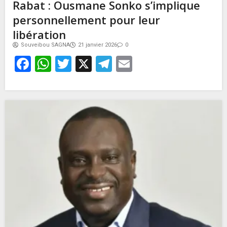
Rabat : Ousmane Sonko s’implique
personnellement pour leur
libération
Souveibou SAGNA
21 janvier 2026
0
Facebook
WhatsApp
Twitter
X
Telegram
Email