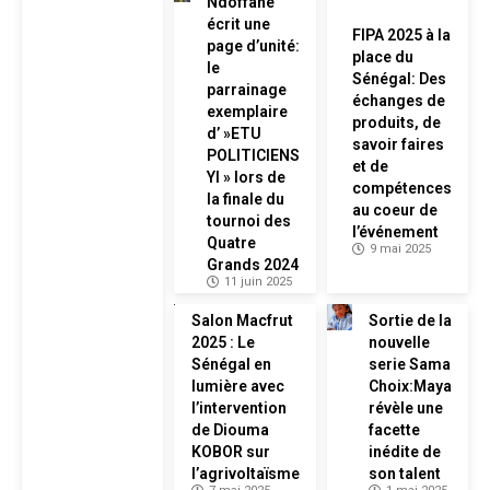
Ndoffane
écrit une
FIPA 2025 à la
page d’unité:
place du
le
Sénégal: Des
parrainage
échanges de
exemplaire
produits, de
d’ »ETU
savoir faires
POLITICIENS
et de
YI » lors de
compétences
la finale du
au coeur de
tournoi des
l’événement
Quatre
9 mai 2025
Grands 2024
11 juin 2025
Salon Macfrut
Sortie de la
2025 : Le
nouvelle
Sénégal en
serie Sama
lumière avec
Choix:Maya
l’intervention
révèle une
de Diouma
facette
KOBOR sur
inédite de
l’agrivoltaïsme
son talent