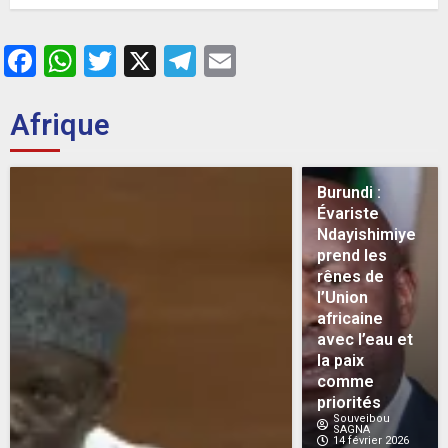
26 MAI 2026
0
Facebook
WhatsApp
Twitter
X
Telegram
Email
Afrique
Burundi :
Évariste
Ndayishimiye
prend les
rênes de
l’Union
africaine
avec l’eau et
la paix
comme
priorités
Souveibou
SAGNA
14 février 2026