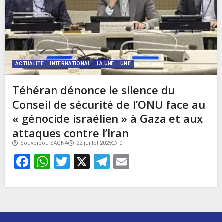
ACTUALITE
INTERNATIONAL
LA UNE
UNE
Téhéran dénonce le silence du
Conseil de sécurité de l’ONU face au
« génocide israélien » à Gaza et aux
attaques contre l’Iran
Souveibou SAGNA
22 juillet 2025
0
Facebook
WhatsApp
Twitter
X
Telegram
Email