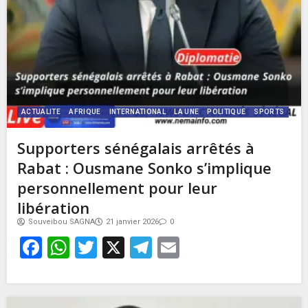
ACTUALITE
AFRIQUE
INTERNATIONAL
LA UNE
POLITIQUE
SPORTS
Supporters sénégalais arrêtés à
Rabat : Ousmane Sonko s’implique
personnellement pour leur
libération
Souveibou SAGNA
21 janvier 2026
0
Facebook
WhatsApp
Twitter
X
Telegram
Email