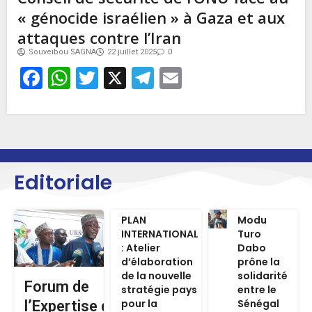
« génocide israélien » à Gaza et aux
attaques contre l’Iran
Souveibou SAGNA
22 juillet 2025
0
Facebook
WhatsApp
Twitter
X
Telegram
Email
Editoriale
PLAN
Modu
INTERNATIONAL
Turo
: Atelier
Dabo
d’élaboration
prône la
de la nouvelle
solidarité
Forum de
stratégie pays
entre le
pour la
Sénégal
l’Expertise de