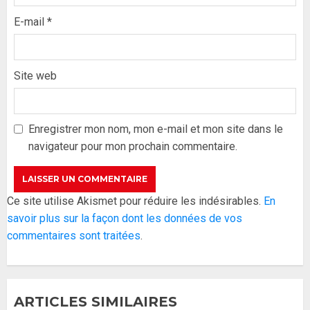
E-mail
*
Site web
Formation du nouveau
gouvernement : PASTEF pose
ses lignes rouges et met en
Enregistrer mon nom, mon e-mail et mon site dans le
garde ses responsables
navigateur pour mon prochain commentaire.
26 MAI 2026
0
3
Réintégration de Sonko à
Ce site utilise Akismet pour réduire les indésirables.
En
l’Assemblée nationale : Adji
savoir plus sur la façon dont les données de vos
Mergane Kanouté défend la
commentaires sont traitées
.
majorité parlementaire
26 MAI 2026
0
4
ARTICLES SIMILAIRES