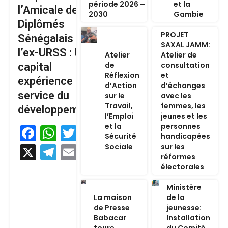
période 2026 –
et la
l’Amicale des
2030
Gambie
Diplômés
PROJET
Sénégalais de
SAXAL JAMM:
l’ex-URSS : Un
Atelier
Atelier de
de
consultation
capital
Réflexion
et
expérience au
d’Action
d’échanges
service du
sur le
avec les
Travail,
femmes, les
développement
l’Emploi
jeunes et les
et la
personnes
Facebook
WhatsApp
Twitter
Sécurité
handicapées
Sociale
sur les
X
Telegram
Email
réformes
électorales
Ministère
La maison
de la
de Presse
jeunesse:
Babacar
Installation
toure
du Comité