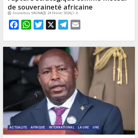
de souveraineté africaine
Souveibou SAGNA
24 février 2026
0
Facebook
WhatsApp
Twitter
X
Telegram
Email
ACTUALITE
AFRIQUE
INTERNATIONAL
LA UNE
UNE