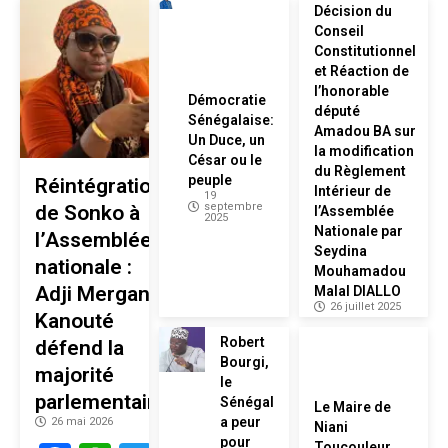
Décision du
Conseil
Constitutionnel
et Réaction de
l’honorable
Démocratie
député
Sénégalaise:
Amadou BA sur
Un Duce, un
la modification
César ou le
du Règlement
peuple
Réintégration
Intérieur de
19
septembre
de Sonko à
l’Assemblée
2025
Nationale par
l’Assemblée
Seydina
nationale :
Mouhamadou
Adji Mergane
Malal DIALLO
26 juillet 2025
Kanouté
Robert
défend la
Bourgi,
majorité
le
parlementaire
Sénégal
Le Maire de
a peur
26 mai 2026
Niani
pour
Toucouleur