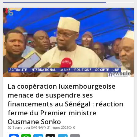
ACTUALITE
INTERNATIONAL
LA UNE
POLITIQUE
SOCIETE
UNE
La coopération luxembourgeoise
menace de suspendre ses
financements au Sénégal : réaction
ferme du Premier ministre
Ousmane Sonko
Souveibou SAGNA
21 mars 2026
0