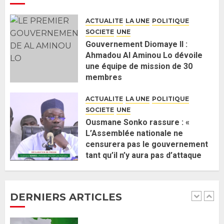
Guy Marius Sagna inquiet après la
nomination d’Al Aminou Lo : «
ACTUALITE
LA UNE
POLITIQUE
J’espère me tromper »
SOCIETE
UNE
26 MAI 2026
0
5
Gouvernement Diomaye II :
Ahmadou Al Aminou Lo dévoile
une équipe de mission de 30
Gouvernement Diomaye II :
membres
Ahmadou Al Aminou Lo dévoile
2 JUIN 2026
0
une équipe de mission de 30
ACTUALITE
LA UNE
POLITIQUE
membres
SOCIETE
UNE
2 JUIN 2026
0
1
Ousmane Sonko rassure : «
L’Assemblée nationale ne
censurera pas le gouvernement
Ousmane Sonko rassure : «
tant qu’il n’y aura pas d’attaque
L’Assemblée nationale ne
politique contre Pastef »
censurera pas le gouvernement
2 JUIN 2026
0
tant qu’il n’y aura pas d’attaque
DERNIERS ARTICLES
politique contre Pastef »
2
2 JUIN 2026
0