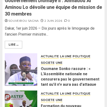
Gouvernement Diomaye II : Ahmadou Al
Aminou Lo dévoile une équipe de mission de
30 membres
SOUVEIBOU SAGNA
2 JUIN 2026
0
Dakar, 1er juin 2026 – Dix jours après le limogeage de
l’ancien Premier ministre...
LIRE ...
ACTUALITE
LA UNE
POLITIQUE
SOCIETE
UNE
Ousmane Sonko rassure : «
L’Assemblée nationale ne
censurera pas le gouvernement
tant qu’il n’y aura pas d’attaque
politique contre Pastef »
ACTUALITE
LA UNE
POLITIQUE
2 JUIN 2026
0
SOCIETE
UNE
Formation du nouveau