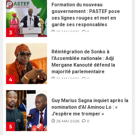
Formation du nouveau
gouvernement : PASTEF pose
ses lignes rouges et met en
garde ses responsables
26 MAI 2026
0
3
Réintégration de Sonko à
l’Assemblée nationale : Adji
Mergane Kanouté défend la
majorité parlementaire
26 MAI 2026
0
4
Guy Marius Sagna inquiet après la
nomination d’Al Aminou Lo : «
J’espère me tromper »
26 MAI 2026
0
5