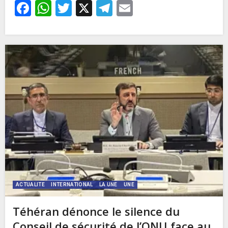
Facebook
WhatsApp
Twitter
X
Telegram
Email
ACTUALITE
INTERNATIONAL
LA UNE
UNE
Téhéran dénonce le silence du
Conseil de sécurité de l’ONU face au