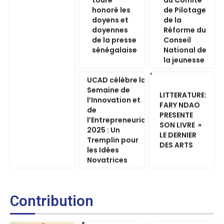
honoré les
de Pilotage
doyens et
de la
doyennes
Réforme du
de la presse
Conseil
sénégalaise
National de
la jeunesse
UCAD célèbre la
Semaine de
LITTERATURE:
l’Innovation et
FARY NDAO
de
PRESENTE
l’Entrepreneuriat
SON LIVRE »
2025 : Un
LE DERNIER
Tremplin pour
DES ARTS
les Idées
Novatrices
Contribution