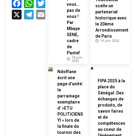
Facebook
WhatsApp
Twitter
vous…
scelle un
pas de
X
Telegram
Email
partenariat
vous !
historique avec
Par
le 20ème
Mbaye
Arrondissement
SENE,
de Paris
cadre
14 juin 2025
de
Pastef
18 juin
2025
Ndoffane
écrit une
FIPA 2025 à la
page d’unité:
place du
le
Sénégal: Des
parrainage
échanges de
exemplaire
produits, de
d’ »ETU
savoir faires
POLITICIENS
et de
YI » lors de
compétences
la finale du
au coeur de
tournoi des
l’événement