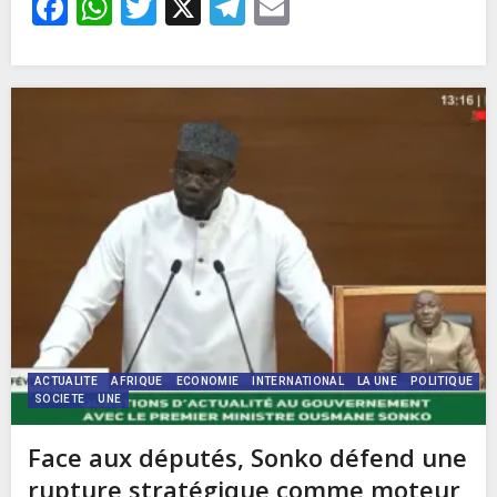
Facebook
WhatsApp
Twitter
X
Telegram
Email
ACTUALITE
AFRIQUE
ECONOMIE
INTERNATIONAL
LA UNE
POLITIQUE
SOCIETE
UNE
Face aux députés, Sonko défend une
rupture stratégique comme moteur