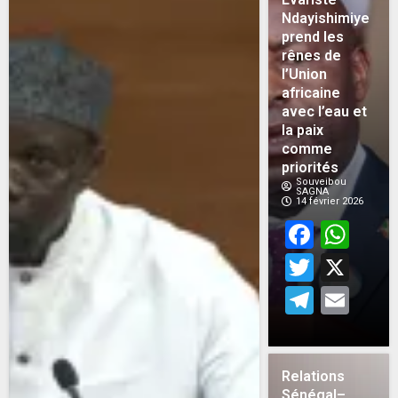
Ndayishimiye
prend les
rênes de
l’Union
africaine
avec l’eau et
la paix
comme
priorités
Souveibou
SAGNA
14 février 2026
Face
Wh
Twitt
X
Teleg
Em
Relations
Sénégal–