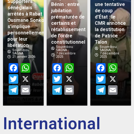
Supporters
Bénin : entre
une tentative
sénégalais
jubilation
de coup
arrêtés à Rabat :
prématurée de
d’État : le
Ousmane Sonko
certains et
CMR annonce
s’implique
rétablissement
la destitution
personnellement
de l’ordre
de Patrice
pour leur
constitutionnel
Talon
libération
Souveibou
Souveibou
Souveibou
SAGNA
SAGNA
SAGNA
7 décembre
7 décembre
21 janvier 2026
2025
2025
Facebook
WhatsApp
Facebook
WhatsApp
Face
Wh
Twitter
X
Twitter
X
Twitt
X
Telegram
Email
Telegram
Email
Teleg
Em
International