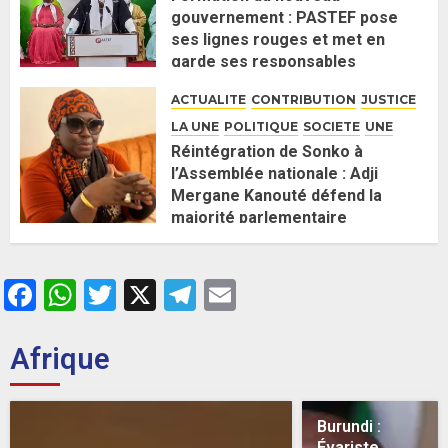
gouvernement : PASTEF pose
ses lignes rouges et met en
garde ses responsables
26 MAI 2026
0
ACTUALITE
CONTRIBUTION
JUSTICE
LA UNE
POLITIQUE
SOCIETE
UNE
Réintégration de Sonko à
l’Assemblée nationale : Adji
Mergane Kanouté défend la
majorité parlementaire
26 MAI 2026
0
Facebook
WhatsApp
Twitter
X
Telegram
Email
Afrique
Burundi :
Évariste