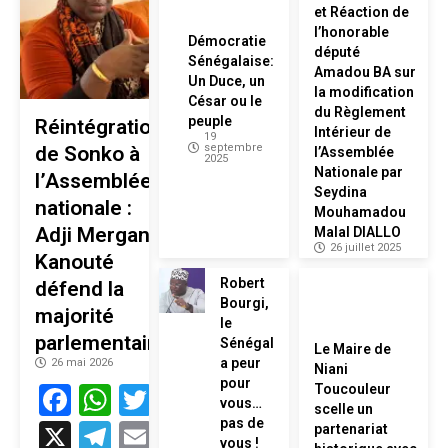
et Réaction de
l’honorable
Démocratie
député
Sénégalaise:
Amadou BA sur
Un Duce, un
la modification
César ou le
du Règlement
peuple
Réintégration
Intérieur de
19
septembre
de Sonko à
l’Assemblée
2025
Nationale par
l’Assemblée
Seydina
nationale :
Mouhamadou
Adji Mergane
Malal DIALLO
26 juillet 2025
Kanouté
Robert
défend la
Bourgi,
majorité
le
parlementaire
Sénégal
Le Maire de
a peur
26 mai 2026
Niani
pour
Facebook
WhatsApp
Twitter
Toucouleur
vous…
scelle un
pas de
X
Telegram
Email
partenariat
vous !