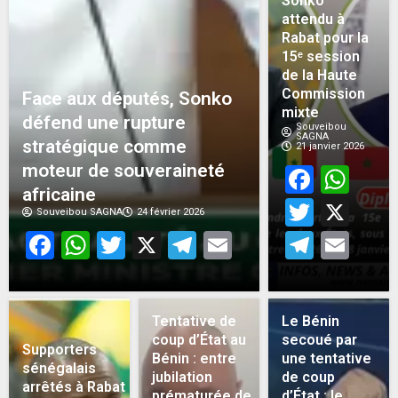
Sonko
attendu à
Rabat pour la
15ᵉ session
de la Haute
Commission
Face aux députés, Sonko
mixte
défend une rupture
Souveibou
SAGNA
stratégique comme
21 janvier 2026
moteur de souveraineté
Face
Wh
africaine
Twitt
X
Souveibou SAGNA
24 février 2026
Facebook
WhatsApp
Twitter
X
Telegram
Email
Teleg
Em
Tentative de
Le Bénin
coup d’État au
secoué par
Supporters
Bénin : entre
une tentative
sénégalais
jubilation
de coup
arrêtés à Rabat :
prématurée de
d’État : le