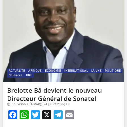
ACTUALITE
AFRIQUE
ECONOMIE
INTERNATIONAL
LA UNE
POLITIQUE
Sciences
UNE
Brelotte Bâ devient le nouveau
Directeur Général de Sonatel
Souveibou SAGNA
24 juillet 2025
0
Facebook
WhatsApp
Twitter
X
Telegram
Email