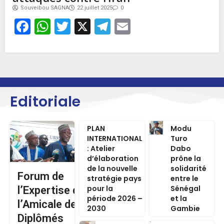
Souveibou SAGNA
22 juillet 2025
0
Facebook
WhatsApp
Twitter
X
Telegram
Email
Editoriale
PLAN
Modu
INTERNATIONAL
Turo
: Atelier
Dabo
d’élaboration
prône la
de la nouvelle
solidarité
Forum de
stratégie pays
entre le
pour la
Sénégal
l’Expertise de
période 2026 –
et la
l’Amicale des
2030
Gambie
Diplômés