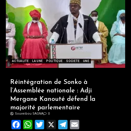
ACTUALITE
LA UNE
POLITIQUE
SOCIETE
UNE
Réintégration de Sonko à
l’Assemblée nationale : Adji
Mergane Kanouté défend la
majorité parlementaire
Souveibou SAGNA
0
Facebook
WhatsApp
Twitter
X
Telegram
Email