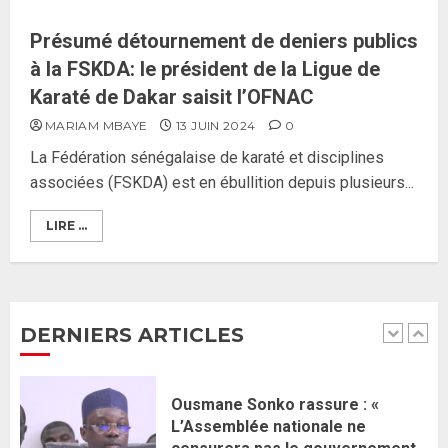
26 MAI 2026
0
5
Présumé détournement de deniers publics
à la FSKDA: le président de la Ligue de
Gouvernement Diomaye II :
Karaté de Dakar saisit l’OFNAC
Ahmadou Al Aminou Lo dévoile
MARIAM MBAYE
13 JUIN 2024
0
une équipe de mission de 30
La Fédération sénégalaise de karaté et disciplines
membres
associées (FSKDA) est en ébullition depuis plusieurs...
2 JUIN 2026
0
1
LIRE ...
Ousmane Sonko rassure : «
L’Assemblée nationale ne
censurera pas le gouvernement
tant qu’il n’y aura pas d’attaque
DERNIERS ARTICLES
politique contre Pastef »
2
2 JUIN 2026
0
Formation du nouveau
gouvernement : PASTEF pose