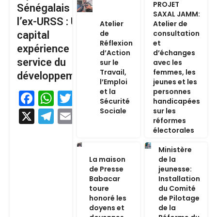
PROJET
Sénégalais de
SAXAL JAMM:
l’ex-URSS : Un
Atelier
Atelier de
de
consultation
capital
Réflexion
et
expérience au
d’Action
d’échanges
service du
sur le
avec les
Travail,
femmes, les
développement
l’Emploi
jeunes et les
et la
personnes
Facebook
WhatsApp
Twitter
Sécurité
handicapées
Sociale
sur les
X
Telegram
Email
réformes
électorales
Ministère
La maison
de la
de Presse
jeunesse:
Babacar
Installation
toure
du Comité
honoré les
de Pilotage
doyens et
de la