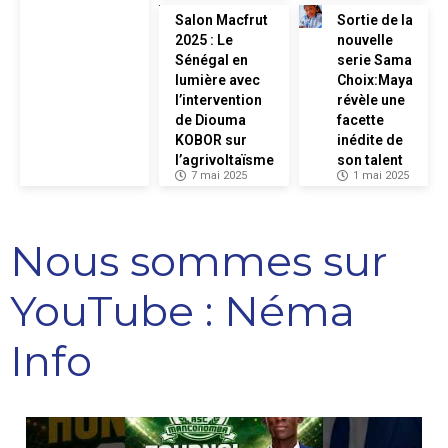
Salon Macfrut
Sortie de la
2025 : Le
nouvelle
Sénégal en
serie Sama
lumière avec
Choix:Maya
l’intervention
révèle une
de Diouma
facette
KOBOR sur
inédite de
l’agrivoltaïsme
son talent
7 mai 2025
1 mai 2025
Nous sommes sur
YouTube : Néma
Info