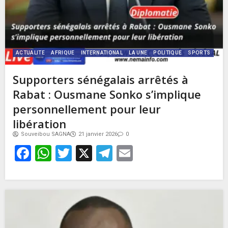
ACTUALITE
AFRIQUE
INTERNATIONAL
LA UNE
POLITIQUE
SPORTS
Supporters sénégalais arrêtés à
Rabat : Ousmane Sonko s’implique
personnellement pour leur
libération
Souveibou SAGNA
21 janvier 2026
0
Facebook
WhatsApp
Twitter
X
Telegram
Email