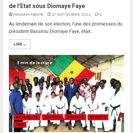
de l’Etat sous Diomaye Faye
MARIAM MBAYE
21 SEPTEMBRE 2024
0
Formation du nouveau
Au lendemain de son élection, l’une des promesses du
gouvernement : PASTEF pose
président Bassirou Diomaye Faye, était...
ses lignes rouges et met en
garde ses responsables
LIRE ...
26 MAI 2026
0
3
3 min de lecture
Réintégration de Sonko à
l’Assemblée nationale : Adji
Mergane Kanouté défend la
majorité parlementaire
26 MAI 2026
0
4
Guy Marius Sagna inquiet après la
ACTUALITE
JUSTICE
SOCIETE
SPORTS
nomination d’Al Aminou Lo : «
UNE
J’espère me tromper »