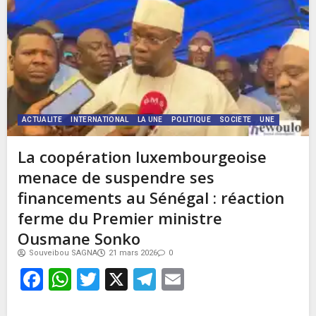
ACTUALITE
INTERNATIONAL
LA UNE
POLITIQUE
SOCIETE
UNE
La coopération luxembourgeoise
menace de suspendre ses
financements au Sénégal : réaction
ferme du Premier ministre
Ousmane Sonko
Souveibou SAGNA
21 mars 2026
0
Facebook
WhatsApp
Twitter
X
Telegram
Email