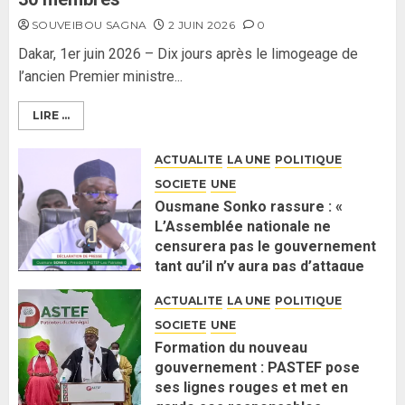
SOUVEIBOU SAGNA
2 JUIN 2026
0
Dakar, 1er juin 2026 – Dix jours après le limogeage de
l’ancien Premier ministre...
LIRE ...
ACTUALITE
LA UNE
POLITIQUE
SOCIETE
UNE
Ousmane Sonko rassure : «
L’Assemblée nationale ne
censurera pas le gouvernement
tant qu’il n’y aura pas d’attaque
politique contre Pastef »
ACTUALITE
LA UNE
POLITIQUE
2 JUIN 2026
0
SOCIETE
UNE
Formation du nouveau
gouvernement : PASTEF pose
ses lignes rouges et met en