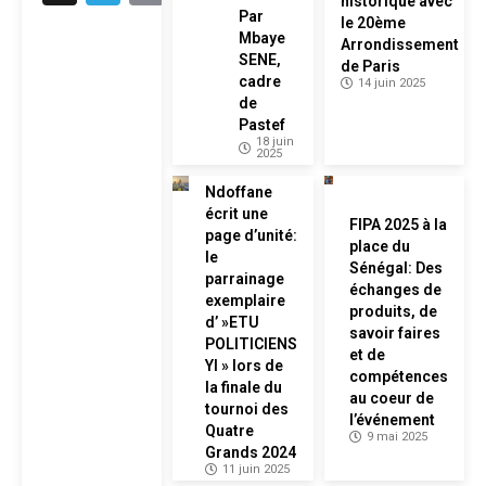
historique avec
Par
le 20ème
Mbaye
Arrondissement
SENE,
de Paris
cadre
14 juin 2025
de
Pastef
18 juin
2025
Ndoffane
écrit une
FIPA 2025 à la
page d’unité:
place du
le
Sénégal: Des
parrainage
échanges de
exemplaire
produits, de
d’ »ETU
savoir faires
POLITICIENS
et de
YI » lors de
compétences
la finale du
au coeur de
tournoi des
l’événement
Quatre
9 mai 2025
Grands 2024
11 juin 2025