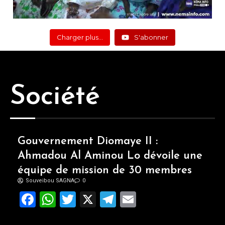
Charger plus…
S'abonner
Société
Gouvernement Diomaye II :
Ahmadou Al Aminou Lo dévoile une
équipe de mission de 30 membres
Souveibou SAGNA
0
Facebook
WhatsApp
Twitter
X
Telegram
Email