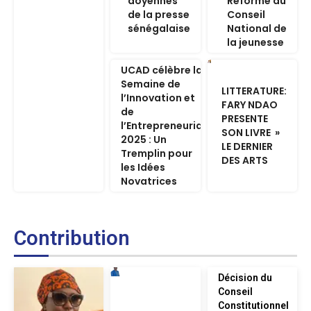
doyennes
Réforme du
de la presse
Conseil
sénégalaise
National de
la jeunesse
UCAD célèbre la
Semaine de
LITTERATURE:
l’Innovation et
FARY NDAO
de
PRESENTE
l’Entrepreneuriat
SON LIVRE »
2025 : Un
LE DERNIER
Tremplin pour
DES ARTS
les Idées
Novatrices
Contribution
Décision du
Conseil
Constitutionnel