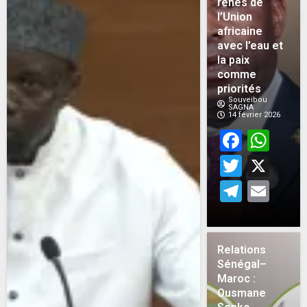
rênes de
l’Union
africaine
avec l’eau et
la paix
comme
priorités
Souveibou
SAGNA
14 février 2026
Face
Wh
Twitt
X
Teleg
Em
Relations
Sénégal–
Maroc :
Ousmane