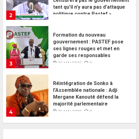
ses lignes rouges et met en
garde ses responsables
26 MAI 2026
0
3
Réintégration de Sonko à
l’Assemblée nationale : Adji
Mergane Kanouté défend la
majorité parlementaire
26 MAI 2026
0
4
Guy Marius Sagna inquiet après la
nomination d’Al Aminou Lo : «
J’espère me tromper »
26 MAI 2026
0
5
Gouvernement Diomaye II :
Ahmadou Al Aminou Lo dévoile