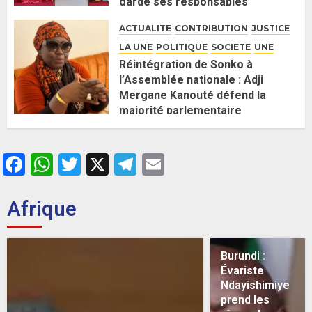
garde ses responsables
26 MAI 2026
0
ACTUALITE
CONTRIBUTION
JUSTICE
LA UNE
POLITIQUE
SOCIETE
UNE
Réintégration de Sonko à
l’Assemblée nationale : Adji
Mergane Kanouté défend la
majorité parlementaire
26 MAI 2026
0
Facebook
WhatsApp
Twitter
X
Telegram
Email
Afrique
Burundi :
Évariste
Ndayishimiye
prend les