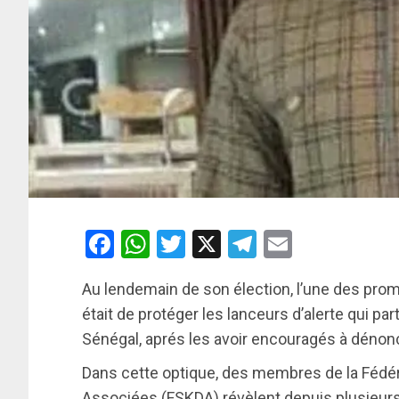
Facebook
WhatsApp
Twitter
X
Telegram
Email
Au lendemain de son élection, l’une des pro
était de protéger les lanceurs d’alerte qui par
Sénégal, aprés les avoir encouragés à dénonce
Dans cette optique, des membres de la Fédér
Associées (FSKDA) révèlent depuis plusieur