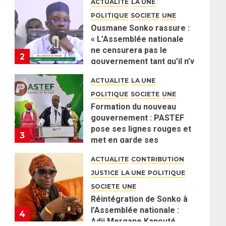
ACTUALITE
LA UNE
POLITIQUE
SOCIETE
UNE
Ousmane Sonko rassure :
« L’Assemblée nationale
ne censurera pas le
2
gouvernement tant qu’il n’y
aura pas d’attaque
ACTUALITE
LA UNE
politique contre Pastef »
POLITIQUE
SOCIETE
UNE
2 JUIN 2026
0
Formation du nouveau
gouvernement : PASTEF
pose ses lignes rouges et
3
met en garde ses
responsables
ACTUALITE
CONTRIBUTION
26 MAI 2026
0
JUSTICE
LA UNE
POLITIQUE
SOCIETE
UNE
Réintégration de Sonko à
l’Assemblée nationale :
4
Adji Mergane Kanouté