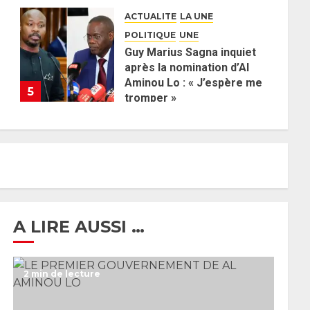
défend la majorité
ACTUALITE
LA UNE
parlementaire
POLITIQUE
UNE
26 MAI 2026
0
Guy Marius Sagna inquiet
après la nomination d’Al
Aminou Lo : « J’espère me
5
tromper »
26 MAI 2026
0
A LIRE AUSSI …
2 min de lecture